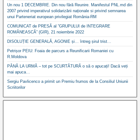
Un nou 1 DECEMBRIE. Din nou fără Reunire. Manifestul PNL.md din
2007 privind imperativul solidarizării naționale si privind semnarea
unui Parteneriat european privilegiat România-RM
COMUNICAT de PRESĂ al ”GRUPULUI de INTEGRARE
ROMÂNEASCĂ” (GIR), 21 noiembrie 2022
DISOLUȚIE GENERALĂ, AGONIE și… întreg șirul trist…
Petrișor PEIU: Foaia de parcurs a Reunificarii Romaniei cu
R.Moldova
PÂNĂ LA URMĂ – tot pe SCURTĂTURĂ o să o apucați! Dacă veți
mai apuca…
Sergiu Pavlicenco a primit un Premiu frumos de la Consiliul Uniunii
Scriitorilor