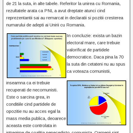
de 21 la suta, in alte tabele. Referitor la unirea cu Romania,
rezultatele arata ca PNL a avut dreptate atunci cind
reprezentantii sai au remarcat in declaratii si pozitii cresterea
numarului de adepti ai Unirii cu Romania.
In concluzie: exista un bazin
electoral mare, care trebuie
valorificat de partidele
democratice. Daca pina la 70
la suta din cetateni nu au spus
ca voteaza comunistii,
inseamna ca ei trebuie
recuperati de necomunisti.
Este o sarcina grea, in
conditiile cind partidele de
opozitie nu au acces egal la
mass media publica, deoarece
aceasta este controlata in
intregime de coalitia pepecedisto-comunista. Oamenii sint