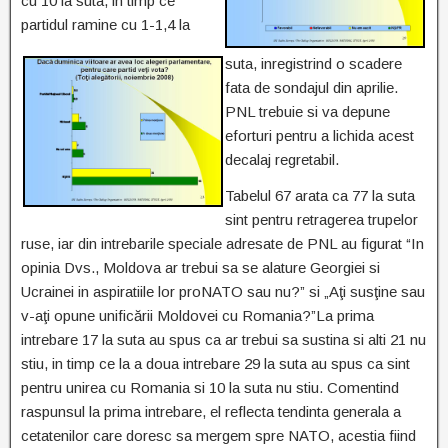
cu 10 la suta, in timp ce
partidul ramine cu 1-1,4 la
suta, inregistrind o scadere
fata de sondajul din aprilie.
PNL trebuie si va depune
eforturi pentru a lichida acest
decalaj regretabil.
Tabelul 67 arata ca 77 la suta
sint pentru retragerea trupelor
ruse, iar din intrebarile speciale adresate de PNL au figurat “In
opinia Dvs., Moldova ar trebui sa se alature Georgiei si
Ucrainei in aspiratiile lor proNATO sau nu?” si „Aţi susţine sau
v-aţi opune unificării Moldovei cu Romania?”La prima
intrebare 17 la suta au spus ca ar trebui sa sustina si alti 21 nu
stiu, in timp ce la a doua intrebare 29 la suta au spus ca sint
pentru unirea cu Romania si 10 la suta nu stiu. Comentind
raspunsul la prima intrebare, el reflecta tendinta generala a
cetatenilor care doresc sa mergem spre NATO, acestia fiind