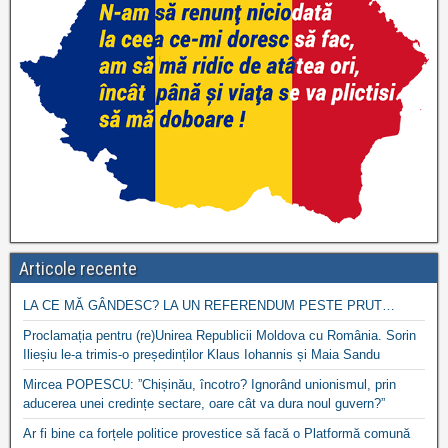
Articole recente
LA CE MĂ GÂNDESC? LA UN REFERENDUM PESTE PRUT…
Proclamația pentru (re)Unirea Republicii Moldova cu România. Sorin
Ilieșiu le-a trimis-o președinților Klaus Iohannis și Maia Sandu
Mircea POPESCU: ”Chișinău, încotro? Ignorând unionismul, prin
aducerea unei credințe sectare, oare cât va dura noul guvern?”
Ar fi bine ca forțele politice provestice să facă o Platformă comună