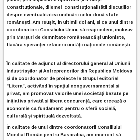
Constituționale, dilemei constituționalității discuțiilor
despre eventualitatea unificării celor două state
românești. Am reușit, în ultimii doi ani, și ca unul dintre
coordonatorii Consiliului Unirii, să reaprindem, inclusiv
prin Marșuri de demnitate românească și unioniste,
flacăra speranței refacerii unității naționale românești.
În calitate de adjunct al directorului general al Uniunii
Industriașilor și Antreprenorilor din Republica Moldova
și de coordonator de proiecte la Grupul editorial
”Litera”, activând în spațiul nonguvernamental și
privat, am promovat valorile unei societăți bazate pe
inițiativa privată și libera concurență, care creează o
economie ca fundament pentru o sferă socială,
culturală și spirituală dezvoltată.
În calitate de unul dintre coordonatorii Consiliului
Mondial Român pentru Basarabia, am încercat să