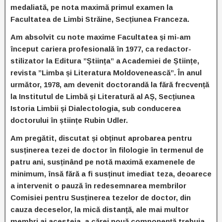
medaliată, pe nota maximă primul examen la
Facultatea de Limbi Străine, Secțiunea Franceza.
Am absolvit cu note maxime Facultatea și mi-am
început cariera profesională în 1977, ca redactor-
stilizator la Editura ”Știința” a Academiei de Științe,
revista ”Limba și Literatura Moldovenească”. În anul
următor, 1978, am devenit doctorandă la fără frecvență
la Institutul de Limbă și Literatură al AȘ, Secțiunea
Istoria Limbii și Dialectologia, sub conducerea
doctorului în științe Rubin Udler.
Am pregătit, discutat și obținut aprobarea pentru
susținerea tezei de doctor în filologie în termenul de
patru ani, susținând pe notă maximă examenele de
minimum, însă fără a fi susținut imediat teza, deoarece
a intervenit o pauză în redesemnarea membrilor
Comisiei pentru Susținerea tezelor de doctor, din
cauza deceselor, la mică distanță, ale mai multor
membri ai acesteia, a cărei nouă componență trebuia