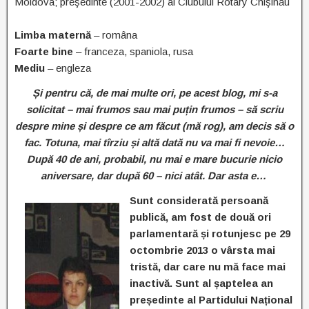
Moldova; preşedinte (2001-2002) al Clubului Rotary Chişinău
Limba maternă
– româna
Foarte bine
– franceza, spaniola, rusa
Mediu
– engleza
Și pentru că, de mai multe ori, pe acest blog, mi s-a
solicitat – mai frumos sau mai puțin frumos – să scriu
despre mine și despre ce am făcut (mă rog), am decis să o
fac. Totuna, mai tîrziu și altă dată nu va mai fi nevoie…
După 40 de ani, probabil, nu mai e mare bucurie nicio
aniversare, dar după 60 – nici atât. Dar asta e…
Sunt considerată persoană
publică, am fost de două ori
parlamentară și rotunjesc pe 29
octombrie 2013 o vârsta mai
tristă, dar care nu mă face mai
inactivă. Sunt al șaptelea an
președinte al Partidului Național