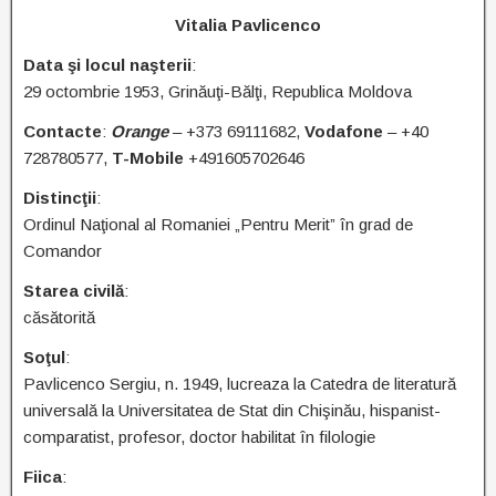
Vitalia
Pavlicenco
Data şi locul naşterii
:
29 octombrie 1953, Grinăuţi-Bălţi, Republica Moldova
Contacte
:
Orange
– +373 69111682,
Vodafone
– +40
728780577,
T-Mobile
+491605702646
Distincţii
:
Ordinul Naţional al Romaniei „Pentru Merit” în grad de
Comandor
Starea civilă
:
căsătorită
Soţul
:
Pavlicenco Sergiu, n. 1949, lucreaza la Catedra de literatură
universală la Universitatea de Stat din Chişinău, hispanist-
comparatist, profesor, doctor habilitat în filologie
Fiica
: