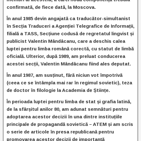
confirmată, de fiece dată, la Moscova.
În anul 1985 devin angajată ca traducător-simultanist
în Secția Traduceri a Agenției Telegrafice de Informații,
filială a TASS, Secțiune codusă de regretatul lingvist și
publicist Valentin Mândâcanu, care a deschis calea
luptei pentru limba română corectă, cu statut de limbă
oficială. Ulterior, după 1989, am preluat conducerea
acestei secții, Valentin Mândâcanu fiind ales deputat.
În anul 1987, am susținut, fără niciun vot împotrivă
(ceea ce se întâmpla mai rar în regimul sovietic), teza
de doctor în filologie la Academia de Științe.
În perioada luptei pentru limba de stat și grafia latină,
de la sfârșitul anilor 80, am adunat semnături pentru
adoptarea acestor decizii în una dintre instituțiile
principale de propagandă sovietică – ATEM și am scris
o serie de articole în presa republicană pentru
promovarea acestor decizii de importanță