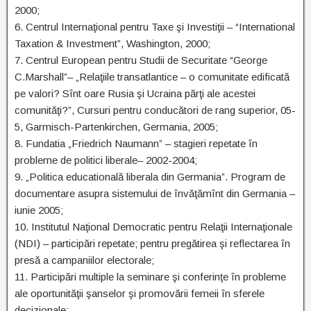
2000;
6. Centrul Internaţional pentru Taxe şi Investiţii – “International
Taxation & Investment”, Washington, 2000;
7. Centrul European pentru Studii de Securitate “George
C.Marshall”– „Relaţiile transatlantice – o comunitate edificată
pe valori? Sînt oare Rusia şi Ucraina părţi ale acestei
comunităţi?”, Cursuri pentru conducători de rang superior, 05-
5, Garmisch-Partenkirchen, Germania, 2005;
8. Fundatia „Friedrich Naumann” – stagieri repetate în
probleme de politici liberale– 2002-2004;
9. „Politica educatională liberala din Germania”. Program de
documentare asupra sistemului de învăţămînt din Germania –
iunie 2005;
10. Institutul Naţional Democratic pentru Relaţii Internaţionale
(NDI) – participări repetate; pentru pregătirea şi reflectarea în
presă a campaniilor electorale;
11. Participări multiple la seminare şi conferinţe în probleme
ale oportunităţii şanselor şi promovării femeii în sferele
decizionale;