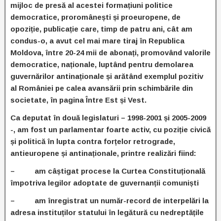
mijloc de presă al acestei formațiuni politice
democratice, proromânești și proeuropene, de
opoziție, publicație care, timp de patru ani, cât am
condus-o, a avut cel mai mare tiraj în Republica
Moldova, între 20-24 mii de abonați, promovând valorile
democratice, naționale, luptând pentru demolarea
guvernărilor antinaționale și arătând exemplul pozitiv
al României pe calea avansării prin schimbările din
societate, în pagina Între Est și Vest.
Ca deputat în două legislaturi – 1998-2001 și 2005-2009
-, am fost un parlamentar foarte activ, cu poziție civică
și politică în lupta contra forțelor retrograde,
antieuropene și antinaționale, printre realizări fiind:
– am câștigat procese la Curtea Constituțională
împotriva legilor adoptate de guvernanții comuniști
– am înregistrat un număr-record de interpelări la
adresa instituților statului în legătură cu nedreptățile