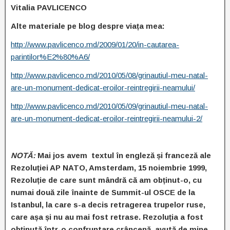
Vitalia PAVLICENCO
Alte materiale pe blog despre viața mea:
http://www.pavlicenco.md/2009/01/20/in-cautarea-
parintilor%E2%80%A6/
http://www.pavlicenco.md/2010/05/08/grinautiul-meu-natal-
are-un-monument-dedicat-eroilor-reintregirii-neamului/
http://www.pavlicenco.md/2010/05/09/grinautiul-meu-natal-
are-un-monument-dedicat-eroilor-reintregirii-neamului-2/
NOTĂ:
Mai jos avem textul în engleză și franceză ale
Rezoluției AP NATO, Amsterdam, 15 noiembrie 1999,
Rezoluție de care sunt mândră că am obținut-o, cu
numai două zile înainte de Summit-ul OSCE de la
Istanbul, la care s-a decis retragerea trupelor ruse,
care așa și nu au mai fost retrase. Rezoluția a fost
obținută într-o confruntare crâncenă, avută de mine