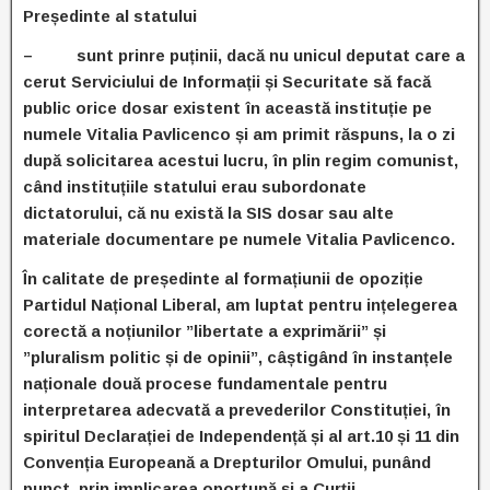
Președinte al statului
– sunt prinre puținii, dacă nu unicul deputat care a
cerut Serviciului de Informații și Securitate să facă
public orice dosar existent în această instituție pe
numele Vitalia Pavlicenco și am primit răspuns, la o zi
după solicitarea acestui lucru, în plin regim comunist,
când instituțiile statului erau subordonate
dictatorului, că nu există la SIS dosar sau alte
materiale documentare pe numele Vitalia Pavlicenco.
În calitate de președinte al formațiunii de opoziție
Partidul Național Liberal, am luptat pentru ințelegerea
corectă a noțiunilor ”libertate a exprimării” și
”pluralism politic și de opinii”, câștigând în instanțele
naționale două procese fundamentale pentru
interpretarea adecvată a prevederilor Constituției, în
spiritul Declarației de Independență și al art.10 și 11 din
Convenția Europeană a Drepturilor Omului, punând
punct, prin implicarea oportună și a Curții