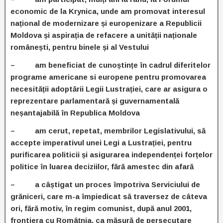
economic de la Krynica, unde am promovat interesul
național de modernizare și europenizare a Republicii
Moldova și aspirația de refacere a unității naționale
românești, pentru binele și al Vestului
– am beneficiat de cunoștințe în cadrul diferitelor
programe americane si europene pentru promovarea
necesității adoptării Legii Lustrației, care ar asigura o
reprezentare parlamentară și guvernamentală
neșantajabilă în Republica Moldova
– am cerut, repetat, membrilor Legislativului, să
accepte imperativul unei Legi a Lustrației, pentru
purificarea politicii și asigurarea independenței forțelor
politice în luarea deciziilor, fără amestec din afară
– a câștigat un proces împotriva Serviciului de
grăniceri, care m-a împiedicat să traversez de câteva
ori, fără motiv, în regim comunist, după anul 2001,
frontiera cu Româțnia, ca măsură de persecutare