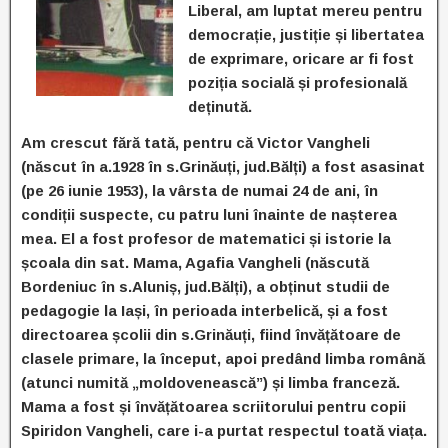
Liberal, am luptat mereu pentru
democrație, justiție și libertatea
de exprimare, oricare ar fi fost
poziția socială și profesională
deținută.
Am crescut fără tată, pentru că Victor Vangheli
(născut în a.1928 în s.Grinăuți, jud.Bălți) a fost asasinat
(pe 26 iunie 1953), la vârsta de numai 24 de ani, în
condiții suspecte, cu patru luni înainte de nașterea
mea. El a fost profesor de matematici și istorie la
școala din sat. Mama, Agafia Vangheli (născută
Bordeniuc în s.Aluniș, jud.Bălți), a obținut studii de
pedagogie la Iași, în perioada interbelică, și a fost
directoarea școlii din s.Grinăuți, fiind învățătoare de
clasele primare, la început, apoi predând limba română
(atunci numită „moldovenească”) și limba franceză.
Mama a fost și învățătoarea scriitorului pentru copii
Spiridon Vangheli, care i-a purtat respectul toată viața.