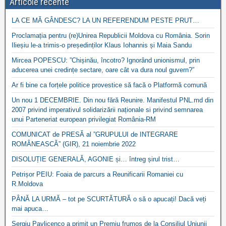
Articole recente
LA CE MĂ GÂNDESC? LA UN REFERENDUM PESTE PRUT…
Proclamația pentru (re)Unirea Republicii Moldova cu România. Sorin
Ilieșiu le-a trimis-o președinților Klaus Iohannis și Maia Sandu
Mircea POPESCU: ”Chișinău, încotro? Ignorând unionismul, prin
aducerea unei credințe sectare, oare cât va dura noul guvern?”
Ar fi bine ca forțele politice provestice să facă o Platformă comună
Un nou 1 DECEMBRIE. Din nou fără Reunire. Manifestul PNL.md din
2007 privind imperativul solidarizării naționale si privind semnarea
unui Parteneriat european privilegiat România-RM
COMUNICAT de PRESĂ al ”GRUPULUI de INTEGRARE
ROMÂNEASCĂ” (GIR), 21 noiembrie 2022
DISOLUȚIE GENERALĂ, AGONIE și… întreg șirul trist…
Petrișor PEIU: Foaia de parcurs a Reunificarii Romaniei cu
R.Moldova
PÂNĂ LA URMĂ – tot pe SCURTĂTURĂ o să o apucați! Dacă veți
mai apuca…
Sergiu Pavlicenco a primit un Premiu frumos de la Consiliul Uniunii