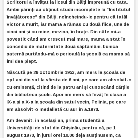
Scriitorul a învățat la liceul din Bălți împreună cu tata.
Ambii părinți au obținut studii incomplete la ”Institutul
învățătoresc” din Bălți, neîncheindu-le pentru că tatăl
Victor a murit, iar mama a rămas cu două fiice, una de
cinci ani și cu mine, mezina, în brațe. Din câte mi-a
povestit când am crescut mai mare, mama a stat în
concediu de maternitate două săptămâni, bunica
paternă purtându-mă o perioadă la școală ca mama să
îmi dea piept.
Născută pe 29 octombrie 1953, am mers la școala de
opt ani din sat la vârsta de 6 ani, pe care am absolvit-o
cu eminență, citind de la patru ani și cunoscând cărțile
din biblioteca școlii. Apoi am mers să învăț în clasa a
IX-a și a X-a la școala din satul vecin, Pelinia, pe care
am absolvit-o medaliată cu aur în a.1970.
Am devenit, în același an, prima studentă a
Universității de stat din Chișinău, pentru că, pe 1
august 1970, în jurul orei 10.00 deja susținusem, ca