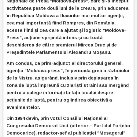
Naționale de Presă ”Moldova-press”, care și-a început
activitatea peste două luni de la creare, prin aducerea
în Republica Moldova a fluxurilor mai multor agenții,
cea mai importantă fiind Rompres, din România,
acesta fiind și cea care a ajutat și logistic ”Moldova-
Press”, acțiune sprijinită intens și cu toată
deschiderea de către premierul Mircea Druc și de
Președintele Parlamentului Alexandru Moșanu.
Am condus, ca prim-adjunct al directorului general,
agenția ”Moldova-press”, în perioada grea a războiului
de la Nistru, asigurând, inclusiv prin deplasarea în
zona de luptă împreună cu ziariști străini sau mergând
pentru a culege informații la fața locului despre
acțiunile de luptă, pentru oglindirea obiectivă a
evenimentelor.
Din 1994 devin, prin votul Consiliul Național al
Congresului Democrat Unit (ulterior – Partidul Forțelor
Democarice), redactor-șef al publicației ”Mesagerul”,