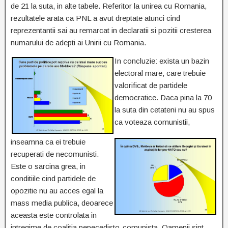
de 21 la suta, in alte tabele. Referitor la unirea cu Romania,
rezultatele arata ca PNL a avut dreptate atunci cind
reprezentantii sai au remarcat in declaratii si pozitii cresterea
numarului de adepti ai Unirii cu Romania.
In concluzie: exista un bazin
electoral mare, care trebuie
valorificat de partidele
democratice. Daca pina la 70
la suta din cetateni nu au spus
ca voteaza comunistii,
inseamna ca ei trebuie
recuperati de necomunisti.
Este o sarcina grea, in
conditiile cind partidele de
opozitie nu au acces egal la
mass media publica, deoarece
aceasta este controlata in
intregime de coalitia pepecedisto-comunista. Oamenii sint