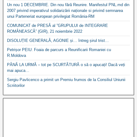
Un nou 1 DECEMBRIE. Din nou fără Reunire. Manifestul PNL.md din
2007 privind imperativul solidarizării naționale si privind semnarea
unui Parteneriat european privilegiat România-RM
COMUNICAT de PRESĂ al ”GRUPULUI de INTEGRARE
ROMÂNEASCĂ” (GIR), 21 noiembrie 2022
DISOLUȚIE GENERALĂ, AGONIE și… întreg șirul trist…
Petrișor PEIU: Foaia de parcurs a Reunificarii Romaniei cu
R.Moldova
PÂNĂ LA URMĂ – tot pe SCURTĂTURĂ o să o apucați! Dacă veți
mai apuca…
Sergiu Pavlicenco a primit un Premiu frumos de la Consiliul Uniunii
Scriitorilor