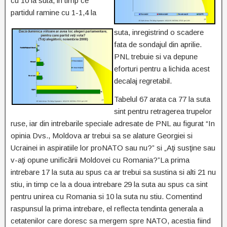
cu 10 la suta, in timp ce
partidul ramine cu 1-1,4 la
suta, inregistrind o scadere
fata de sondajul din aprilie.
PNL trebuie si va depune
eforturi pentru a lichida acest
decalaj regretabil.
Tabelul 67 arata ca 77 la suta
sint pentru retragerea trupelor
ruse, iar din intrebarile speciale adresate de PNL au figurat “In
opinia Dvs., Moldova ar trebui sa se alature Georgiei si
Ucrainei in aspiratiile lor proNATO sau nu?” si „Aţi susţine sau
v-aţi opune unificării Moldovei cu Romania?”La prima
intrebare 17 la suta au spus ca ar trebui sa sustina si alti 21 nu
stiu, in timp ce la a doua intrebare 29 la suta au spus ca sint
pentru unirea cu Romania si 10 la suta nu stiu. Comentind
raspunsul la prima intrebare, el reflecta tendinta generala a
cetatenilor care doresc sa mergem spre NATO, acestia fiind