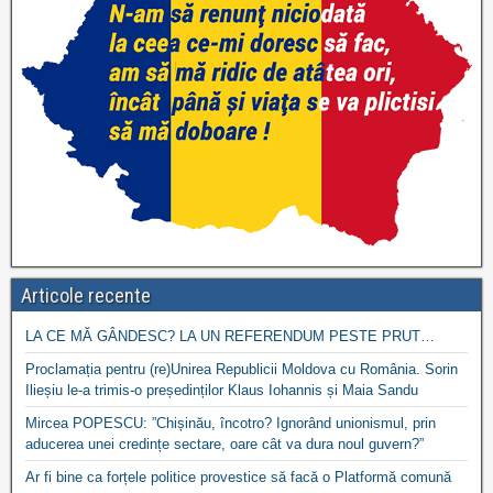
Articole recente
LA CE MĂ GÂNDESC? LA UN REFERENDUM PESTE PRUT…
Proclamația pentru (re)Unirea Republicii Moldova cu România. Sorin
Ilieșiu le-a trimis-o președinților Klaus Iohannis și Maia Sandu
Mircea POPESCU: ”Chișinău, încotro? Ignorând unionismul, prin
aducerea unei credințe sectare, oare cât va dura noul guvern?”
Ar fi bine ca forțele politice provestice să facă o Platformă comună