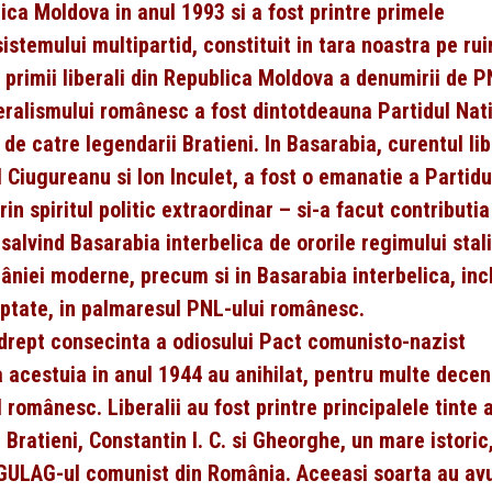
lica Moldova in anul 1993 si a fost printre primele
sistemului multipartid, constituit in tara noastra pe rui
e primii liberali din Republica Moldova a denumirii de 
iberalismului românesc a fost dintotdeauna Partidul Nat
 de catre legendarii Bratieni. In Basarabia, curentul lib
el Ciugureanu si Ion Inculet, a fost o emanatie a Partidu
n spiritul politic extraordinar – si-a facut contributia
 salvind Basarabia interbelica de ororile regimului stali
âniei moderne, precum si in Basarabia interbelica, inc
reptate, in palmaresul PNL-ului românesc.
 drept consecinta a odiosului Pact comunisto-nazist
acestuia in anul 1944 au anihilat, pentru multe decen
l românesc. Liberalii au fost printre principalele tinte 
 Bratieni, Constantin I. C. si Gheorghe, un mare istoric,
 in GULAG-ul comunist din România. Aceeasi soarta au av