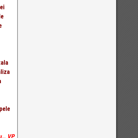
ei
le
e
tala
liza
a
ipele
iu… VP