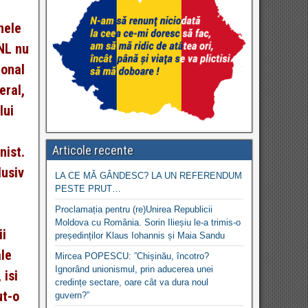
nele
PNL nu
ional
eral,
lui
Articole recente
nist.
lusiv
LA CE MĂ GÂNDESC? LA UN REFERENDUM
PESTE PRUT…
Proclamația pentru (re)Unirea Republicii
Moldova cu România. Sorin Ilieșiu le-a trimis-o
ii
președinților Klaus Iohannis și Maia Sandu
ale
Mircea POPESCU: ”Chișinău, încotro?
Ignorând unionismul, prin aducerea unei
 isi
credințe sectare, oare cât va dura noul
ut-o
guvern?”