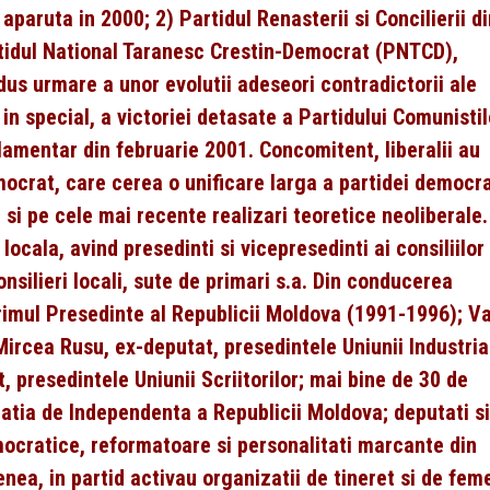
aparuta in 2000; 2) Partidul Renasterii si Concilierii d
rtidul National Taranesc Crestin-Democrat (PNTCD),
dus urmare a unor evolutii adeseori contradictorii ale
 in special, a victoriei detasate a Partidului Comunistil
amentar din februarie 2001. Concomitent, liberalii au
ocrat, care cerea o unificare larga a partidei democra
 si pe cele mai recente realizari teoretice neoliberale.
ocala, avind presedinti si vicepresedinti ai consiliilor
consilieri locali, sute de primari s.a. Din conducerea
rimul Presedinte al Republicii Moldova (1991-1996); Va
ircea Rusu, ex-deputat, presedintele Uniunii Industria
, presedintele Uniunii Scriitorilor; mai bine de 30 de
ratia de Independenta a Republicii Moldova; deputati si
mocratice, reformatoare si personalitati marcante din
nea, in partid activau organizatii de tineret si de feme