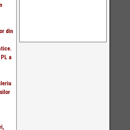
in
or din
tice.
 PL a
leriu
silor
i,