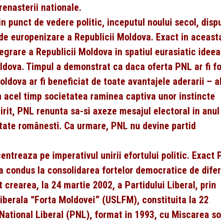
 renasterii nationale.
 punct de vedere politic, inceputul noului secol, disp
 de europenizare a Republicii Moldova. Exact in aceast
grare a Republicii Moldova in spatiul eurasiatic ideea
dova. Timpul a demonstrat ca daca oferta PNL ar fi f
ldova ar fi beneficiat de toate avantajele aderarii – a
 acel timp societatea raminea captiva unor instincte
irit, PNL renunta sa-si axeze mesajul electoral in anu
state românesti. Ca urmare, PNL nu devine partid
ntreaza pe imperativul unirii efortului politic. Exact
 a condus la consolidarea fortelor democratice de difer
t crearea, la 24 martie 2002, a Partidului Liberal, prin
Liberala “Forta Moldovei” (USLFM), constituita la 22
National Liberal (PNL), format in 1993, cu Miscarea so