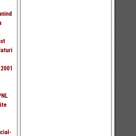
unind
a
ost
laturi
l 2001
 PNL
ite
cial-