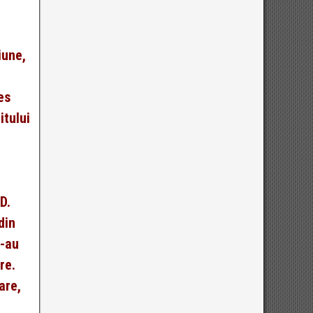
e
iune,
es
itului
D.
din
s-au
re.
are,