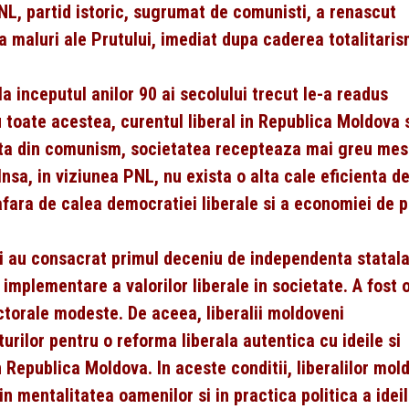
PNL, partid istoric, sugrumat de comunisti, a renascut
ua maluri ale Prutului, imediat dupa caderea totalitaris
 inceputul anilor 90 ai secolului trecut le-a readus
 Cu toate acestea, curentul liberal in Republica Moldova 
esita din comunism, societatea recepteaza mai greu mes
. Insa, in viziunea PNL, nu exista o alta cale eficienta d
 afara de calea democratiei liberale si a economiei de p
eni au consacrat primul deceniu de independenta statala
implementare a valorilor liberale in societate. A fost 
torale modeste. De aceea, liberalii moldoveni
urilor pentru o reforma liberala autentica cu ideile si
n Republica Moldova. In aceste conditii, liberalilor mol
n mentalitatea oamenilor si in practica politica a ideil