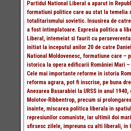
Partidul National Liberal a aparut in Repub
formatiuni politice care au stat la temelia 
totalitarismului sovietic. Insusirea de catr
a fost intimplatoare. Expresia politica a l
Liberal, intemeiat si faurit cu perseverenta
initiat la inceputul anilor 20 de catre Dani
National Moldovenesc, formatiune care – pri
istorica la opera edificarii României Mari –
Cele mai importante reforme in istoria Rom
reforma agrara, pot fi inscrise, pe buna d
Anexarea Basarabiei la URSS in anul 1940,
Molotov-Ribbentrop, precum si prolongarea 
inainte, miscarea politica liberala in spatiu
represiunilor comuniste, iar ultimii doi mari
sfirsesc zilele, impreuna cu alti liberali,