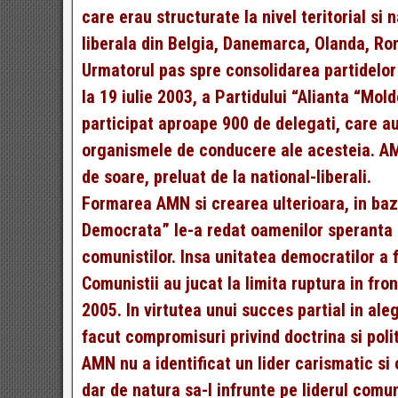
care erau structurate la nivel teritorial si 
liberala din Belgia, Danemarca, Olanda, Ro
Urmatorul pas spre consolidarea partidelor 
la 19 iulie 2003, a Partidului “Alianta “Mo
participat aproape 900 de delegati, care au
organismele de conducere ale acesteia. AMN
de soare, preluat de la national-liberali.
Formarea AMN si crearea ulterioara, in baz
Democrata” le-a redat oamenilor speranta c
comunistilor. Insa unitatea democratilor a
Comunistii au jucat la limita ruptura in fro
2005. In virtutea unui succes partial in ale
facut compromisuri privind doctrina si poli
AMN nu a identificat un lider carismatic si
dar de natura sa-l infrunte pe liderul comun