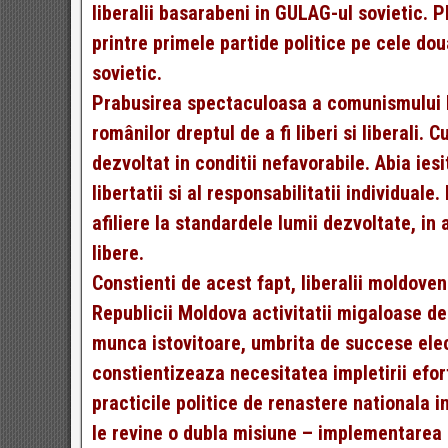
liberalii basarabeni in GULAG-ul sovietic. 
printre primele partide politice pe cele do
sovietic.
Prabusirea spectaculoasa a comunismului la
românilor dreptul de a fi liberi si liberali.
dezvoltat in conditii nefavorabile. Abia i
libertatii si al responsabilitatii individuale
afiliere la standardele lumii dezvoltate, in
libere.
Constienti de acest fapt, liberalii moldov
Republicii Moldova activitatii migaloase de 
munca istovitoare, umbrita de succese elec
constientizeaza necesitatea impletirii efort
practicile politice de renastere nationala i
le revine o dubla misiune – implementarea i