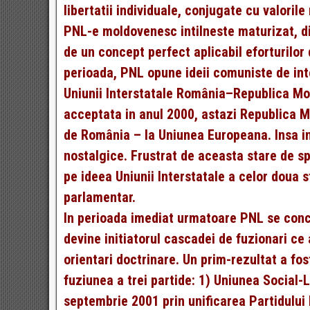
libertatii individuale, conjugate cu valorile
PNL-e moldovenesc intilneste maturizat, din
de un concept perfect aplicabil eforturilor
perioada, PNL opune ideii comuniste de inte
Uniunii Interstatale România–Republica Mol
acceptata in anul 2000, astazi Republica Mo
de România – la Uniunea Europeana. Insa in
nostalgice. Frustrat de aceasta stare de sp
pe ideea Uniunii Interstatale a celor doua 
parlamentar.
In perioada imediat urmatoare PNL se conce
devine initiatorul cascadei de fuzionari ce
orientari doctrinare. Un prim-rezultat a fos
fuziunea a trei partide: 1) Uniunea Social-
septembrie 2001 prin unificarea Partidului 