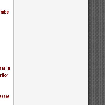
himbe
i
rat la
rilor
berare