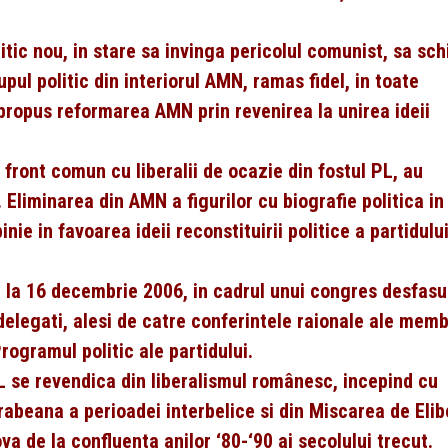
litic nou, in stare sa invinga pericolul comunist, sa sc
ul politic din interiorul AMN, ramas fidel, in toate
a propus reformarea AMN prin revenirea la unirea ideii
front comun cu liberalii de ocazie din fostul PL, au
. Eliminarea din AMN a figurilor cu biografie politica in
ie in favoarea ideii reconstituirii politice a partidulu
it la 16 decembrie 2006, in cadrul unui congres desfasu
delegati, alesi de catre conferintele raionale ale memb
rogramul politic ale partidului.
L se revendica din liberalismul românesc, incepind cu
sarabeana a perioadei interbelice si din Miscarea de Eli
a de la confluenta anilor ‘80-‘90 ai secolului trecut.