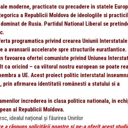
rale moderne, practicate cu precadere in statele Europ
egorica a Republicii Moldova de ideologiile si practici
, dominat de Rusia. Partidul National Liberal se pretind
c.
 oferta programatica privind crearea Uniunii Interstatale
a avansarii accelerate spre structurile euratlantice.
in favoarea ofertei comuniste privind Uniunea Intersta
lt ca oricind – ca viitorul nostru european se poate rea
 membra a UE. Acest proiect politic interstatal inseamn
 prin afirmarea identitatii românesti a statului si a
amenilor increderea in clasa politica nationala, in ech
opean al Republicii Moldova.
c, idealul național și făurirea Unirilor
 a răspuns solicitării noastre și ne-a oferit acest stud