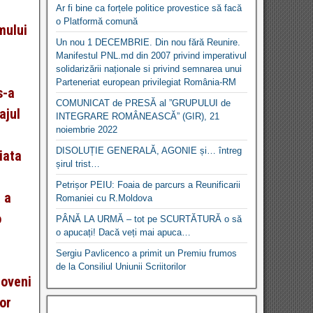
Ar fi bine ca forțele politice provestice să facă
o Platformă comună
mului
Un nou 1 DECEMBRIE. Din nou fără Reunire.
Manifestul PNL.md din 2007 privind imperativul
solidarizării naționale si privind semnarea unui
Parteneriat european privilegiat România-RM
s-a
COMUNICAT de PRESĂ al ”GRUPULUI de
ajul
INTEGRARE ROMÂNEASCĂ” (GIR), 21
noiembrie 2022
e
DISOLUȚIE GENERALĂ, AGONIE și… întreg
iata
șirul trist…
Petrișor PEIU: Foaia de parcurs a Reunificarii
 a
Romaniei cu R.Moldova
o
PÂNĂ LA URMĂ – tot pe SCURTĂTURĂ o să
o apucați! Dacă veți mai apuca…
Sergiu Pavlicenco a primit un Premiu frumos
de la Consiliul Uniunii Scriitorilor
doveni
or