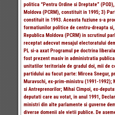
politica “Pentru Ordine si Dreptate” (POD), 
Moldova (PCRM), constituit in 1995; 3) Pa
constituit in 1993. Aceasta fuziune s-a pro
formatiunilor politice de centru-dreapta si,
Republica Moldova (PCRM) in scrutinul parl
receptat adecvat mesajul electoratului dem
PL si-a axat Programul pe doctrina liberala
fost prezent masiv in administratia publica l
unitatilor teritoriale de gradul doi, mii de 
partidului au facut parte: Mircea Snegur, p
Muravschi, ex-prim-ministru (1991-1992); M
si Antreprenorilor; Mihai Cimpoi, ex-deputat
deputati care au votat, in anul 1991, Decla
ministri din alte parlamente si guverne de
diverse domenii ale vietii publice. De aseme