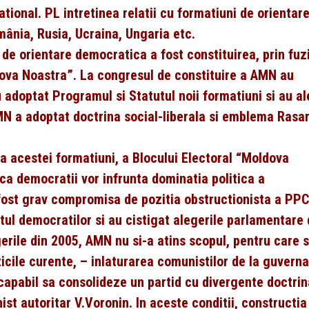
national. PL intretinea relatii cu formatiuni de orientar
mânia, Rusia, Ucraina, Ungaria etc.
de orientare democratica a fost constituirea, prin fuz
ldova Noastra”. La congresul de constituire a AMN au
 adoptat Programul si Statutul noii formatiuni si au al
 a adoptat doctrina social-liberala si emblema Rasar
a acestei formatiuni, a Blocului Electoral “Moldova
a democratii vor infrunta dominatia politica a
 fost grav compromisa de pozitia obstructionista a PPC
ntul democratilor si au cistigat alegerile parlamentare 
gerile din 2005, AMN nu si-a atins scopul, pentru care 
ticile curente, – inlaturarea comunistilor de la guverna
 capabil sa consolideze un partid cu divergente doctrin
ist autoritar V.Voronin. In aceste conditii, constructia