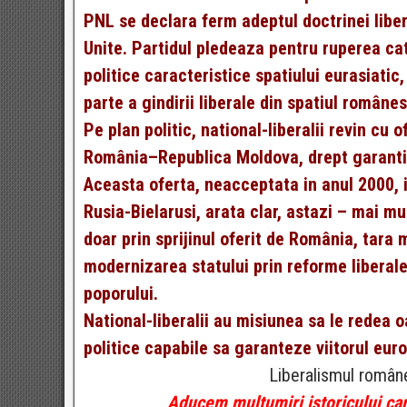
PNL se declara ferm adeptul doctrinei libe
Unite. Partidul pledeaza pentru ruperea cat
politice caracteristice spatiului eurasiatic
parte a gindirii liberale din spatiul românes
Pe plan politic, national-liberalii revin cu
România–Republica Moldova, drept garantie 
Aceasta oferta, neacceptata in anul 2000, 
Rusia-Bielarusi, arata clar, astazi – mai mu
doar prin sprijinul oferit de România, tara
modernizarea statului prin reforme liberale,
poporului.
National-liberalii au misiunea sa le redea o
politice capabile sa garanteze viitorul eur
Liberalismul românes
Aducem mulțumiri istoricului care