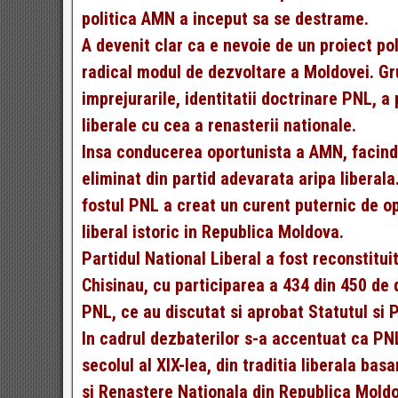
politica AMN a inceput sa se destrame.
A devenit clar ca e nevoie de un proiect po
radical modul de dezvoltare a Moldovei. Grup
imprejurarile, identitatii doctrinare PNL, 
liberale cu cea a renasterii nationale.
Insa conducerea oportunista a AMN, facind 
eliminat din partid adevarata aripa liberala
fostul PNL a creat un curent puternic de opin
liberal istoric in Republica Moldova.
Partidul National Liberal a fost reconstitu
Chisinau, cu participarea a 434 din 450 de 
PNL, ce au discutat si aprobat Statutul si P
In cadrul dezbaterilor s-a accentuat ca PN
secolul al XIX-lea, din traditia liberala ba
si Renastere Nationala din Republica Moldov