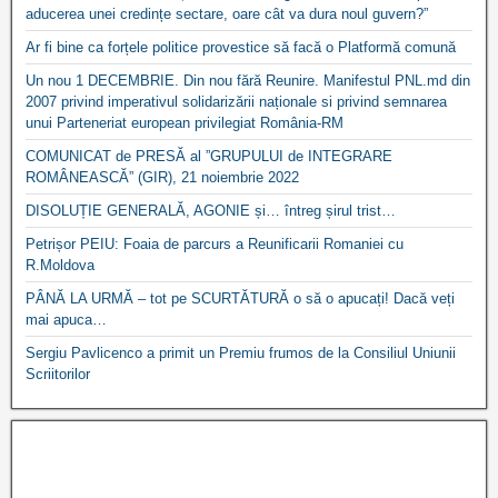
aducerea unei credințe sectare, oare cât va dura noul guvern?”
Ar fi bine ca forțele politice provestice să facă o Platformă comună
Un nou 1 DECEMBRIE. Din nou fără Reunire. Manifestul PNL.md din
2007 privind imperativul solidarizării naționale si privind semnarea
unui Parteneriat european privilegiat România-RM
COMUNICAT de PRESĂ al ”GRUPULUI de INTEGRARE
ROMÂNEASCĂ” (GIR), 21 noiembrie 2022
DISOLUȚIE GENERALĂ, AGONIE și… întreg șirul trist…
Petrișor PEIU: Foaia de parcurs a Reunificarii Romaniei cu
R.Moldova
PÂNĂ LA URMĂ – tot pe SCURTĂTURĂ o să o apucați! Dacă veți
mai apuca…
Sergiu Pavlicenco a primit un Premiu frumos de la Consiliul Uniunii
Scriitorilor