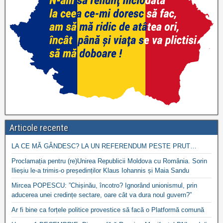
Articole recente
LA CE MĂ GÂNDESC? LA UN REFERENDUM PESTE PRUT…
Proclamația pentru (re)Unirea Republicii Moldova cu România. Sorin
Ilieșiu le-a trimis-o președinților Klaus Iohannis și Maia Sandu
Mircea POPESCU: ”Chișinău, încotro? Ignorând unionismul, prin
aducerea unei credințe sectare, oare cât va dura noul guvern?”
Ar fi bine ca forțele politice provestice să facă o Platformă comună