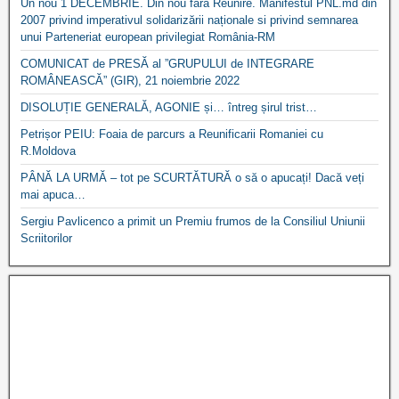
Un nou 1 DECEMBRIE. Din nou fără Reunire. Manifestul PNL.md din
2007 privind imperativul solidarizării naționale si privind semnarea
unui Parteneriat european privilegiat România-RM
COMUNICAT de PRESĂ al ”GRUPULUI de INTEGRARE
ROMÂNEASCĂ” (GIR), 21 noiembrie 2022
DISOLUȚIE GENERALĂ, AGONIE și… întreg șirul trist…
Petrișor PEIU: Foaia de parcurs a Reunificarii Romaniei cu
R.Moldova
PÂNĂ LA URMĂ – tot pe SCURTĂTURĂ o să o apucați! Dacă veți
mai apuca…
Sergiu Pavlicenco a primit un Premiu frumos de la Consiliul Uniunii
Scriitorilor