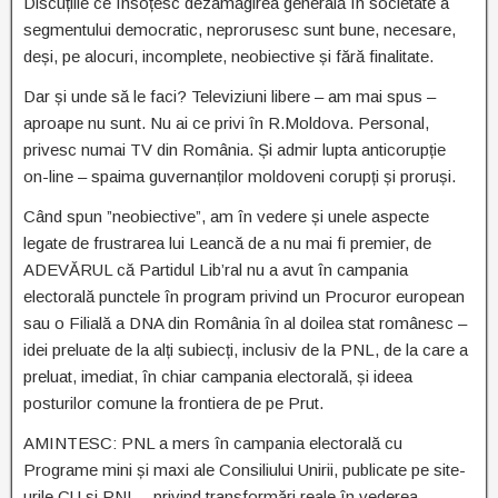
Discuțiile ce însoțesc dezamăgirea generală în societate a
segmentului democratic, neprorusesc sunt bune, necesare,
deși, pe alocuri, incomplete, neobiective și fără finalitate.
Dar și unde să le faci? Televiziuni libere – am mai spus –
aproape nu sunt. Nu ai ce privi în R.Moldova. Personal,
privesc numai TV din România. Și admir lupta anticorupție
on-line – spaima guvernanților moldoveni corupți și proruși.
Când spun ”neobiective”, am în vedere și unele aspecte
legate de frustrarea lui Leancă de a nu mai fi premier, de
ADEVĂRUL că Partidul Lib’ral nu a avut în campania
electorală punctele în program privind un Procuror european
sau o Filială a DNA din România în al doilea stat românesc –
idei preluate de la alți subiecți, inclusiv de la PNL, de la care a
preluat, imediat, în chiar campania electorală, și ideea
posturilor comune la frontiera de pe Prut.
AMINTESC: PNL a mers în campania electorală cu
Programe mini și maxi ale Consiliului Unirii, publicate pe site-
urile CU și PNL – privind transformări reale în vederea