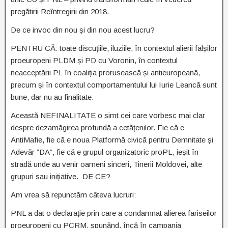
pregătirii Reîntregirii din 2018.
De ce invoc din nou și din nou acest lucru?
PENTRU CĂ: toate discuțiile, iluziile, în contextul alierii falșilor
proeuropeni PLDM și PD cu Voronin, în contextul
neacceptării PL în coaliția prorusească și antieuropeană,
precum și în contextul comportamentului lui Iurie Leancă sunt
bune, dar nu au finalitate.
Această NEFINALITATE o simt cei care vorbesc mai clar
despre dezamăgirea profundă a cetățenilor. Fie că e
AntiMafie, fie că e noua Platformă civică pentru Demnitate și
Adevăr ”DA”, fie că e grupul organizatoric proPL, ieșit în
stradă unde au venir oameni sinceri, Tinerii Moldovei, alte
grupuri sau inițiative. DE CE?
Am vrea să repunctăm câteva lucruri:
PNL a dat o declarație prin care a condamnat alierea fariseilor
proeuropeni cu PCRM, spunând, încă în campania