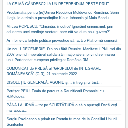
LA CE MĂ GÂNDESC? LA UN REFERENDUM PESTE PRUT…
Proclamația pentru (re)Unirea Republicii Moldova cu România. Sorin
Ilieșiu le-a trimis-o președinților Klaus Iohannis și Maia Sandu
Mircea POPESCU: ”Chișinău, încotro? Ignorând unionismul, prin
aducerea unei credințe sectare, oare cât va dura noul guvern?”
Ar fi bine ca forțele politice provestice să facă o Platformă comună
Un nou 1 DECEMBRIE. Din nou fără Reunire. Manifestul PNL.md din
2007 privind imperativul solidarizării naționale si privind semnarea
unui Parteneriat european privilegiat România-RM
COMUNICAT de PRESĂ al ”GRUPULUI de INTEGRARE
ROMÂNEASCĂ” (GIR), 21 noiembrie 2022
DISOLUȚIE GENERALĂ, AGONIE și… întreg șirul trist…
Petrișor PEIU: Foaia de parcurs a Reunificarii Romaniei cu
R.Moldova
PÂNĂ LA URMĂ – tot pe SCURTĂTURĂ o să o apucați! Dacă veți
mai apuca…
Sergiu Pavlicenco a primit un Premiu frumos de la Consiliul Uniunii
Scriitorilor