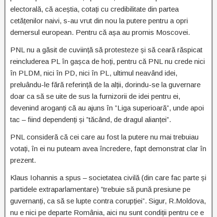
electorală, că aceștia, cotați cu credibilitate din partea
cetățenilor naivi, s-au vrut din nou la putere pentru a opri
demersul european. Pentru că așa au promis Moscovei.
PNL nu a găsit de cuviință să protesteze și să ceară răspicat
reincluderea PL în gașca de hoți, pentru că PNL nu crede nici
în PLDM, nici în PD, nici în PL, ultimul neavând idei,
preluându-le fără referință de la alții, dorindu-se la guvernare
doar ca să se uite de sus la furnizorii de idei pentru ei,
devenind aroganți că au ajuns în ”Liga superioară”, unde apoi
tac – fiind dependenți și ”tăcând, de dragul alianței”.
PNL consideră că cei care au fost la putere nu mai trebuiau
votați, în ei nu puteam avea încredere, fapt demonstrat clar în
prezent.
Klaus Iohannis a spus – societatea civilă (din care fac parte și
partidele extraparlamentare) ”trebuie să pună presiune pe
guvernanți, ca să se lupte contra corupției”. Sigur, R.Moldova,
nu e nici pe departe România, aici nu sunt condiții pentru ce e