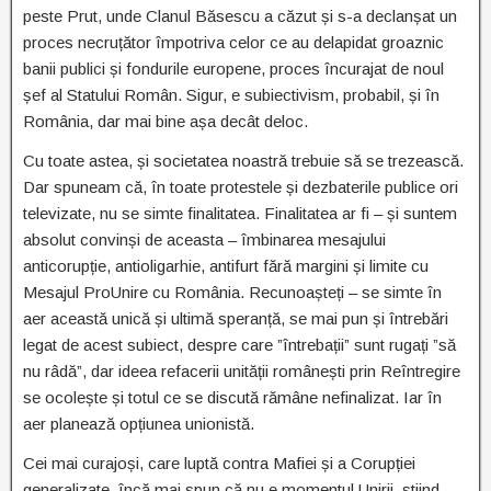
peste Prut, unde Clanul Băsescu a căzut și s-a declanșat un
proces necruțător împotriva celor ce au delapidat groaznic
banii publici și fondurile europene, proces încurajat de noul
șef al Statului Român. Sigur, e subiectivism, probabil, și în
România, dar mai bine așa decât deloc.
Cu toate astea, și societatea noastră trebuie să se trezească.
Dar spuneam că, în toate protestele și dezbaterile publice ori
televizate, nu se simte finalitatea. Finalitatea ar fi – și suntem
absolut convinși de aceasta – îmbinarea mesajului
anticorupție, antioligarhie, antifurt fără margini și limite cu
Mesajul ProUnire cu România. Recunoașteți – se simte în
aer această unică și ultimă speranță, se mai pun și întrebări
legat de acest subiect, despre care ”întrebații” sunt rugați ”să
nu râdă”, dar ideea refacerii unității românești prin Reîntregire
se ocolește și totul ce se discută rămâne nefinalizat. Iar în
aer planează opțiunea unionistă.
Cei mai curajoși, care luptă contra Mafiei și a Corupției
generalizate, încă mai spun că nu e momentul Unirii, știind