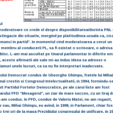
ul
e moderatoare
ce crede el despre disponibilitatea/dorinta PNL 
 stingacie din situatie, mergind pe platitudinea
uzuala ca, cic
i munci
in partid”. In momentul cind moderatoarea a cerut un
membru al conducerii PL, sa fi existat o scrisoare, o adresa
bloc. L-am mai ascultat pe tinarul parlamentar in diferite em
a, aceste afirmatii ale sale mi-au indus ideea sa adresez o
 lamuri unele
lucruri, ca sa nu fie interpretari inadecvate.
idului Democrat condus de Gheorghe Ghimpu, fratele lui Mihai
al crestin si Congresul Intelectualitatii, in 1994, formindu-s
it Partidul Fortelor Democratice, pe ale carui liste am fost
ziarului PFD “Mesagerul”, un ziar de mare succes, cu un tiraj d
ti l-am condus. In PFD, condus de Valeriu Matei, ne-am regasit,
sau, Mihai Ghimpu, eu avind, in 1998, in Parlament, chiar fos
o trei ori de la masa Prezidiului congresului de unificare, in 1