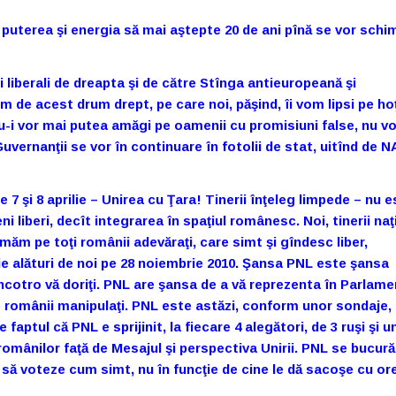
 puterea şi energia să mai aştepte 20 de ani pînă se vor schi
i liberali de dreapta şi de către Stînga antieuropeană şi
de acest drum drept, pe care noi, păşind, îi vom lipsi pe hoţ
 nu-i vor mai putea amăgi pe oamenii cu promisiuni false, nu v
Guvernanţii se vor în continuare în fotolii de stat, uitînd de 
e 7 şi 8 aprilie – Unirea cu Ţara! Tinerii înţeleg limpede – nu 
eni liberi, decît integrarea în spaţiul românesc. Noi, tinerii naţ
hemăm pe toţi românii adevăraţi, care simt şi gîndesc liber,
 fie alături de noi pe 28 noiembrie 2010. Şansa PNL este şansa
cotro vă doriţi. PNL are şansa de a vă reprezenta în Parlamen
e românii manipulaţi. PNL este astăzi, conform unor sondaje, 
 faptul că PNL e sprijinit, la fiecare 4 alegători, de 3 ruşi şi u
românilor faţă de Mesajul şi perspectiva Unirii. PNL se bucură
ni să voteze cum simt, nu în funcţie de cine le dă sacoşe cu or