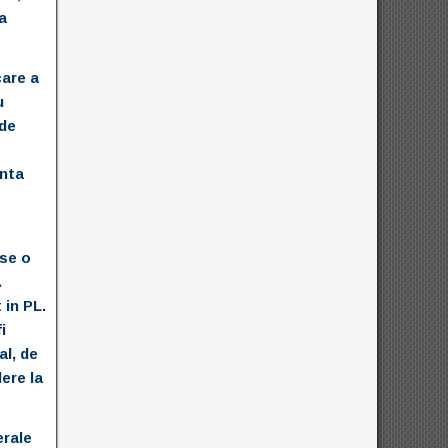
a
care a
u
 de
anta
ase o
A
 in PL.
i
al, de
ere la
erale