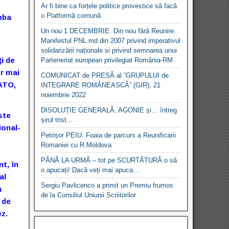
Ar fi bine ca forțele politice provestice să facă
o Platformă comună
mba
Un nou 1 DECEMBRIE. Din nou fără Reunire.
Manifestul PNL.md din 2007 privind imperativul
solidarizării naționale si privind semnarea unui
i de
Parteneriat european privilegiat România-RM
or mai
COMUNICAT de PRESĂ al ”GRUPULUI de
NATO,
INTEGRARE ROMÂNEASCĂ” (GIR), 21
noiembrie 2022
DISOLUȚIE GENERALĂ, AGONIE și… întreg
este
șirul trist…
ional-
Petrișor PEIU: Foaia de parcurs a Reunificarii
Romaniei cu R.Moldova
PÂNĂ LA URMĂ – tot pe SCURTĂTURĂ o să
t, în
o apucați! Dacă veți mai apuca…
al
Sergiu Pavlicenco a primit un Premiu frumos
n
de la Consiliul Uniunii Scriitorilor
 de
ez.