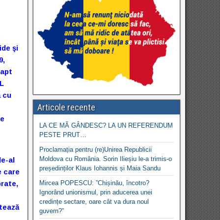
e
ide şi
9,
fapt
NL
ă cu
Articole recente
ie
LA CE MĂ GÂNDESC? LA UN REFERENDUM
PESTE PRUT…
Proclamația pentru (re)Unirea Republicii
Moldova cu România. Sorin Ilieșiu le-a trimis-o
de-al
președinților Klaus Iohannis și Maia Sandu
e care
rate,
Mircea POPESCU: ”Chișinău, încotro?
Ignorând unionismul, prin aducerea unei
credințe sectare, oare cât va dura noul
etează
guvern?”