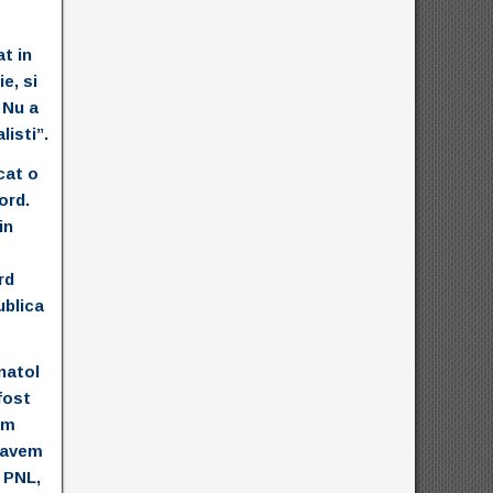
at in
e, si
 Nu a
listi”.
cat o
ord.
in
rd
ublica
natol
fost
im
a avem
t PNL,