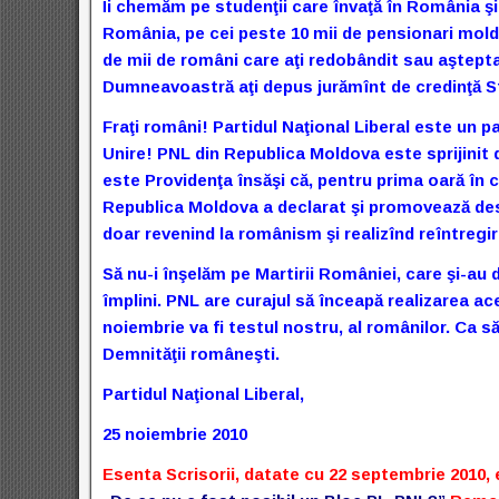
Îi chemăm pe studenţii care învaţă în România şi p
România, pe cei peste 10 mii de pensionari mold
de mii de români care aţi redobândit sau aştepta
Dumneavoastră aţi depus jurămînt de credinţă St
Fraţi români! Partidul Naţional Liberal este un p
Unire! PNL din Republica Moldova este sprijinit
este Providenţa însăşi că, pentru prima oară în 
Republica Moldova a declarat şi promovează desch
doar revenind la românism şi realizînd reîntreg
Să nu-i înşelăm pe Martirii României, care şi-au d
împlini. PNL are curajul să înceapă realizarea aces
noiembrie va fi testul nostru, al românilor. Ca 
Demnităţii româneşti.
Partidul Naţional Liberal,
25 noiembrie 2010
Esenta Scrisorii, datate cu 22 septembrie 2010,