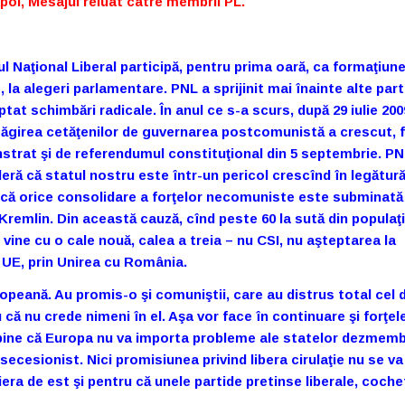
poi, Mesajul reluat catre membrii PL
.
ul Naţional Liberal participă, pentru prima oară, ca formaţiun
, la alegeri parlamentare. PNL a sprijinit mai înainte alte part
ptat schimbări radicale. În anul ce s-a scurs, după 29 iulie 200
girea cetăţenilor de guvernarea postcomunistă a crescut, 
trat şi de referendumul constituţional din 5 septembrie. P
eră că statul nostru este într-un pericol crescînd în legătur
 că orice consolidare a forţelor necomuniste este subminată
a Kremlin. Din această cauză, cînd peste 60 la sută din populaţ
ine cu o cale nouă, calea a treia – nu CSI, nu aşteptarea la
i UE, prin Unirea cu România.
peană. Au promis-o şi comuniştii, care au distrus total cel 
că nu crede nimeni în el. Aşa vor face în continuare şi forţel
ine că Europa nu va importa probleme ale statelor dezmemb
ecesionist. Nici promisiunea privind libera cirulaţie nu se va
iera de est şi pentru că unele partide pretinse liberale, coch