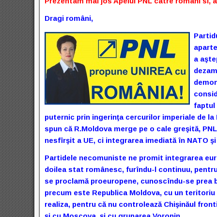
Prezentam mai jos Apelul PNL catre romani si, a
Dragi români,
Partid
aparte
a aşte
dezamă
demons
consid
faptul
puternic prin ingerinţa cercurilor imperiale de l
spun că R.Moldova merge pe o cale greşită, PNL v
nesfîrşit a UE, ci integrarea imediată în NATO ş
Partidele necomuniste ne promit integrarea euro
doilea stat românesc, furîndu-l continuu, pentru 
se proclamă proeuropene, cunoscîndu-se prea b
precum este Republica Moldova, cu un teritoriu s
realiza, pentru că nu controlează Chişinăul front
şi cu Moscova, şi cu gruparea Voronin.