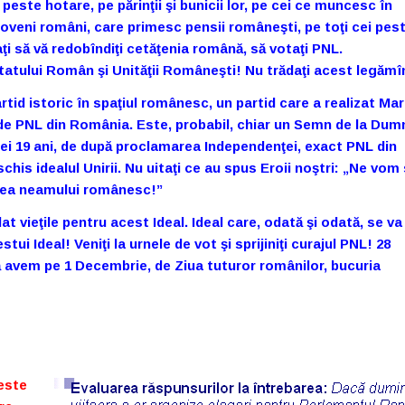
este hotare, pe părinţii şi bunicii lor, pe cei ce muncesc în
oveni români, care primesc pensii româneşti, pe toţi cei pes
ţi să vă redobîndiţi cetăţenia română, să votaţi PNL.
atului Român şi Unităţii Româneşti! Nu trădaţi acest legămî
artid istoric în spaţiul românesc, un partid care a realizat Ma
 de PNL din România. Este, probabil, chiar un Semn de la Dum
cei 19 ani, de după proclamarea Independenţei, exact PNL din
is idealul Unirii. Nu uitaţi ce au spus Eroii noştri:
„Ne vom 
irea neamului românesc!”
at vieţile pentru acest Ideal. Ideal care, odată şi odată, se va
tui Ideal! Veniţi la urnele de vot şi sprijiniţi curajul PNL! 28
să avem pe 1 Decembrie, de Ziua tuturor românilor, bucuria
 este