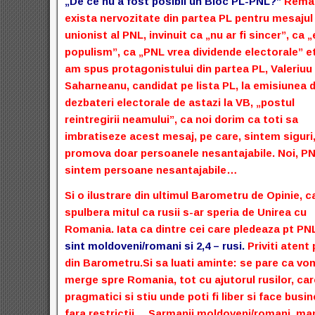
„De ce nu a fost posibil un Bloc PL-PNL?”
Remar
exista nervozitate din partea PL pentru mesajul
unionist al PNL, invinuit ca „nu ar fi sincer”, ca „
populism”, ca „PNL vrea dividende electorale” et
am spus protagonistului din partea PL, Valeriuu
Saharneanu, candidat pe lista PL, la emisiunea 
dezbateri electorale de astazi la VB, „postul
reintregirii neamului”, ca noi dorim ca toti sa
imbratiseze acest mesaj, pe care, sintem siguri, 
promova doar persoanele nesantajabile. Noi, PNL
sintem persoane nesantajabile…
Si o ilustrare din ultimul Barometru de Opinie, c
spulbera mitul ca rusii s-ar speria de Unirea cu
Romania. Iata ca dintre cei care pledeaza pt P
sint moldoveni/romani si 2,4 – rusi.
Priviti atent
din Barometru.Si sa luati aminte: se pare ca vo
merge spre Romania, tot cu ajutorul rusilor, car
pragmatici si stiu unde poti fi liber si face busi
fara restrictii… Sarmanii moldoveni/romani, man