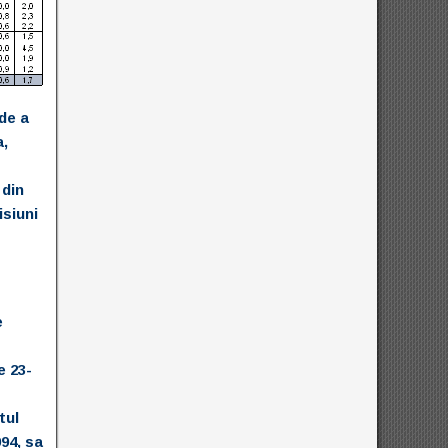
de a
a,
 din
isiuni
e
e 23-
tul
994, sa