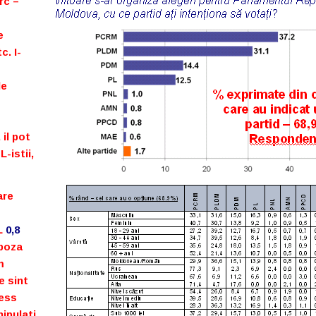
c –
e
c. I-
de
il pot
-istii,
are
NL
0,8
 poza
m
e sint
ness
ipulati