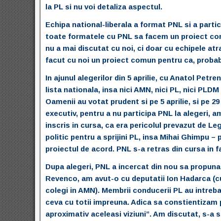
la PL si nu voi detaliza aspectul.
Echipa national-liberala a format PNL si a partici
toate formatele cu PNL sa facem un proiect comun
nu a mai discutat cu noi, ci doar cu echipele at
facut cu noi un proiect comun pentru ca, probabil
In ajunul alegerilor din 5 aprilie, cu Anatol Pet
lista nationala, insa nici AMN, nici PL, nici PLDM
Oamenii au votat prudent si pe 5 aprilie, si pe 29 
executiv, pentru a nu participa PNL la alegeri, 
inscris in cursa, ca era pericolul prevazut de Leg
politic pentru a sprijini PL, insa Mihai Ghimpu 
proiectul de acord. PNL s-a retras din cursa in f
Dupa alegeri, PNL a incercat din nou sa propuna u
Revenco, am avut-o cu deputatii Ion Hadarca (cu
colegi in AMN). Membrii conducerii PL au intreb
ceva cu totii impreuna. Adica sa constientizam 
aproximativ aceleasi viziuni”. Am discutat, s-a s