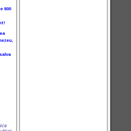
te 800
nt!
rea
nezeu,
salva