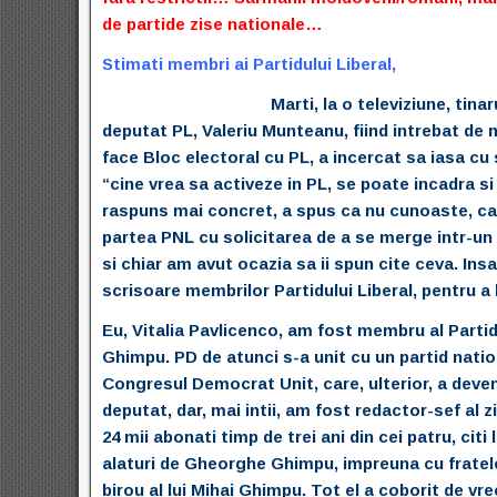
de partide zise nationale…
Stimati membri ai Partidului Liberal,
Marti, la o televiziune, tinar
deputat PL, Valeriu Munteanu, fiind intrebat d
face Bloc electoral cu PL, a incercat sa iasa cu
“cine vrea sa activeze in PL, se poate incadra s
raspuns mai concret, a spus ca nu cunoaste, ca 
partea PNL cu solicitarea de a se merge intr-un 
si chiar am avut ocazia sa ii spun cite ceva. Ins
scrisoare membrilor Partidului Liberal, pentru a
Eu, Vitalia Pavlicenco, am fost membru al Part
Ghimpu. PD de atunci s-a unit cu un partid nation
Congresul Democrat Unit, care, ulterior, a deven
deputat, dar, mai intii, am fost redactor-sef al 
24 mii abonati timp de trei ani din cei patru, ci
alaturi de Gheorghe Ghimpu, impreuna cu fratele 
birou al lui Mihai Ghimpu. Tot el a coborit de vre