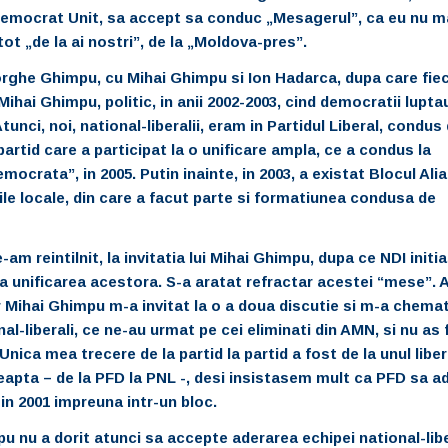
Democrat Unit, sa accept sa conduc „Mesagerul”, ca eu nu m
ot „de la ai nostri”, de la „Moldova-pres”.
orghe Ghimpu, cu Mihai Ghimpu si Ion Hadarca, dupa care fie
ihai Ghimpu, politic, in anii 2002-2003, cind democratii lupta
ci, noi, national-liberalii, eram in Partidul Liberal, condus
artid care a participat la o unificare ampla, ce a condus la
ocrata”, in 2005. Putin inainte, in 2003, a existat Blocul Ali
le locale, din care a facut parte si formatiunea condusa de
am reintilnit, la invitatia lui Mihai Ghimpu, dupa ce NDI initi
a unificarea acestora. S-a aratat refractar acestei “mese”. 
r Mihai Ghimpu m-a invitat la o a doua discutie si m-a chemat
-liberali, ce ne-au urmat pe cei eliminati din AMN, si nu as f
Unica mea trecere de la partid la partid a fost de la unul liber
dreapta – de la PFD la PNL -, desi insistasem mult ca PFD sa ad
in 2001 impreuna intr-un bloc.
mpu nu a dorit atunci sa accepte aderarea echipei national-lib