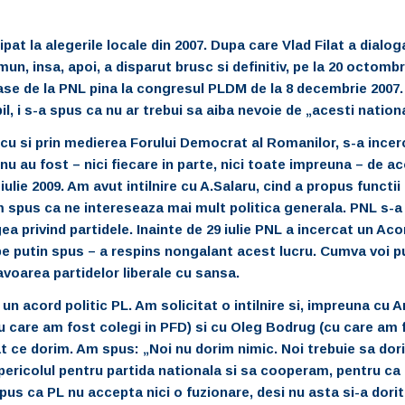
pat la alegerile locale din 2007. Dupa care Vlad Filat a dialog
, insa, apoi, a disparut brusc si definitiv, pe la 20 octombri
rase de la PNL pina la congresul PLDM de la 8 decembrie 2007.
, i s-a spus ca nu ar trebui sa aiba nevoie de „acesti nationa
rencu si prin medierea Forului Democrat al Romanilor, s-a incer
 nu au fost – nici fiecare in parte, nici toate impreuna – de ac
iulie 2009. Am avut intilnire cu A.Salaru, cind a propus functii 
am spus ca ne intereseaza mai mult politica generala. PNL s-a
ea privind partidele. Inainte de 29 iulie PNL a incercat un Aco
– pe putin spus – a respins nongalant acest lucru. Cumva voi p
avoarea partidelor liberale cu sansa.
n acord politic PL. Am solicitat o intilnire si, impreuna cu A
 care am fost colegi in PFD) si cu Oleg Bodrug (cu care am 
at ce dorim. Am spus: „Noi nu dorim nimic. Noi trebuie sa dor
pericolul pentru partida nationala si sa cooperam, pentru c
pus ca PL nu accepta nici o fuzionare, desi nu asta si-a dori