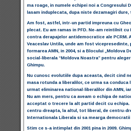
ma roage, in numele echipei noi a Congresului 
lasam induplecata, dupa niste dezamagiri dure, t
Am fost, astfel, intr-un partid impreuna cu Ghe
plecat. Eu am ramas in PFD. Ne-am reintilnit cu M
contra derapajelor antidemocratice ale PCRM. Atun
Veaceslav Untila, unde am fost vicepresedinte, p
formarea AMN, in 2004, si a Blocului „Moldova Dem
social-liberala “Moldova Noastra” pentru alegeri
Ghimpu.
Nu cunosc evolutiile dupa aceasta, decit cind ne-
masa rotunda a liberalilor, ce urma sa conduca l
urmat eliminarea national-liberalilor din AMN, ia
Nu am mers, pentru ca aveam o echipa de national
acceptat o trecere la alt partid decit cu echipa. 
centru-dreapta, la altul, tot liberal, de centru-
Internationala Liberala si sa mearga democratii 
Stim ce s-a intimplat din 2001 pina in 2009. Ghi