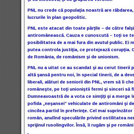
PNL nu crede că populaţia noastră are răbdarea,
lucrurile în plan geopolitic.
PNL este atacat din toate părţile – de către falşi
antiromânească. Cauza e cunoscută – toţi se tem 
posibilitatea de a mai fura din avutul public. Ei
putea controla justiţia, ce protejează corupţia. 
de România, de românism şi de unionism.
PNL nu a uitat ce au scandat şi au cerut tinerii p
altă şansă pentru noi, în special tinerii, de a dev
liberali, alături de seniorii din PNL, vrem să îi c
româneşte, pe toţi unioniştii fermi şi sinceri să
Dumneavoastră de a vota ce simţiţi şi a merge în
pofida „neşansei” vehiculate de antiromâni şi d
cincilea partid în preferinţe. Cel mai suprinzător e
român, anulînd speculările privind ostilitatea ne
sprijinul rusolingvilor. Însă, îi rugăm şi pe româ