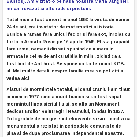
Bantos). Am vizitat-o pe nasa noastra Maria Vangheli,
mi-am revazut si alte rude si prieteni.
Tatal meu a fost omorit in anul 1953 la virsta de numai
24 de ani, era invatator de matematici si istorie.
Bunica a ramas fara unicul fecior si fara sot, inrolat cu
forta in Armata Rosie pe 16 aprilie 1945. El s-a prapadit
fara urma, oamenii din sat spunind ca a mers in
armata la cei 49 de ani cu Biblia in miini, zicind ca a
fost luat de Antihrist. Se spune ca l-a terminat KGB-
ul. Mai multe detalii despre familia mea se pot citi si
vedea aici
Alaturi de mormintele tatalui, al carui craniu l-am tinut
in miini in 1977, cind a murit bunica si i-a fost sapat
mormintul linga sicriul fiului, se afla un Monument
dedicat Eroilor Reintregirii Neamului, fondat in 1937.
Fotografiile de mai jos sint elocvente si sint mindra ca
monumentul a rezistat in perioadele comuniste de
pina si de dupa proclamarea Independentei noastre.