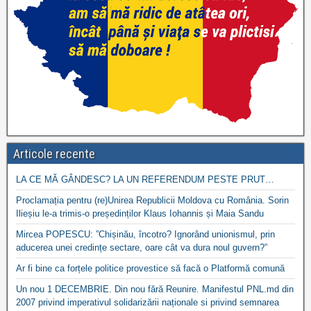
Articole recente
LA CE MĂ GÂNDESC? LA UN REFERENDUM PESTE PRUT…
Proclamația pentru (re)Unirea Republicii Moldova cu România. Sorin
Ilieșiu le-a trimis-o președinților Klaus Iohannis și Maia Sandu
Mircea POPESCU: ”Chișinău, încotro? Ignorând unionismul, prin
aducerea unei credințe sectare, oare cât va dura noul guvern?”
Ar fi bine ca forțele politice provestice să facă o Platformă comună
Un nou 1 DECEMBRIE. Din nou fără Reunire. Manifestul PNL.md din
2007 privind imperativul solidarizării naționale si privind semnarea