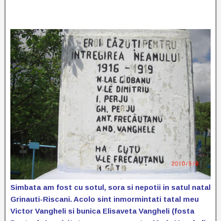
Simbata am fost cu sotul, sora si nepotii in satul natal
Grinauti-Riscani. Acolo sint inmormintati tatal meu
Victor Vangheli si bunica Elisaveta Vangheli (fosta