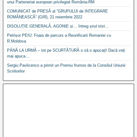
unui Parteneriat european privilegiat România-RM
COMUNICAT de PRESĂ al ”GRUPULUI de INTEGRARE
ROMÂNEASCĂ” (GIR), 21 noiembrie 2022
DISOLUȚIE GENERALĂ, AGONIE și… întreg șirul trist…
Petrișor PEIU: Foaia de parcurs a Reunificarii Romaniei cu
R.Moldova
PÂNĂ LA URMĂ – tot pe SCURTĂTURĂ o să o apucați! Dacă veți
mai apuca…
Sergiu Pavlicenco a primit un Premiu frumos de la Consiliul Uniunii
Scriitorilor