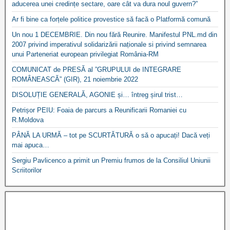
aducerea unei credințe sectare, oare cât va dura noul guvern?”
Ar fi bine ca forțele politice provestice să facă o Platformă comună
Un nou 1 DECEMBRIE. Din nou fără Reunire. Manifestul PNL.md din
2007 privind imperativul solidarizării naționale si privind semnarea
unui Parteneriat european privilegiat România-RM
COMUNICAT de PRESĂ al ”GRUPULUI de INTEGRARE
ROMÂNEASCĂ” (GIR), 21 noiembrie 2022
DISOLUȚIE GENERALĂ, AGONIE și… întreg șirul trist…
Petrișor PEIU: Foaia de parcurs a Reunificarii Romaniei cu
R.Moldova
PÂNĂ LA URMĂ – tot pe SCURTĂTURĂ o să o apucați! Dacă veți
mai apuca…
Sergiu Pavlicenco a primit un Premiu frumos de la Consiliul Uniunii
Scriitorilor