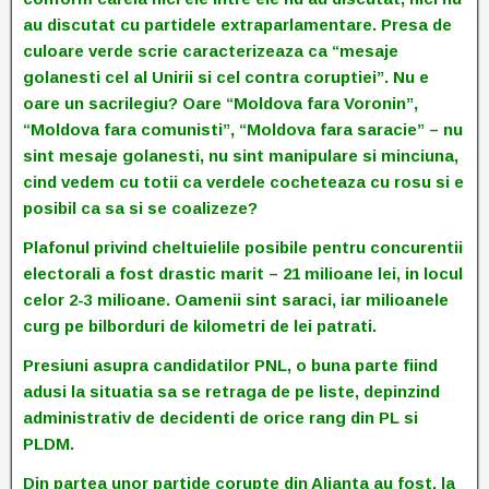
au discutat cu partidele extraparlamentare. Presa de
culoare verde scrie caracterizeaza ca “mesaje
golanesti cel al Unirii si cel contra coruptiei”. Nu e
oare un sacrilegiu? Oare “Moldova fara Voronin”,
“Moldova fara comunisti”, “Moldova fara saracie” – nu
sint mesaje golanesti, nu sint manipulare si minciuna,
cind vedem cu totii ca verdele cocheteaza cu rosu si e
posibil ca sa si se coalizeze?
Plafonul privind cheltuielile posibile pentru concurentii
electorali a fost drastic marit – 21 milioane lei, in locul
celor 2-3 milioane. Oamenii sint saraci, iar milioanele
curg pe bilborduri de kilometri de lei patrati.
Presiuni asupra candidatilor PNL, o buna parte fiind
adusi la situatia sa se retraga de pe liste, depinzind
administrativ de decidenti de orice rang din PL si
PLDM.
Din partea unor partide corupte din Alianta au fost, la