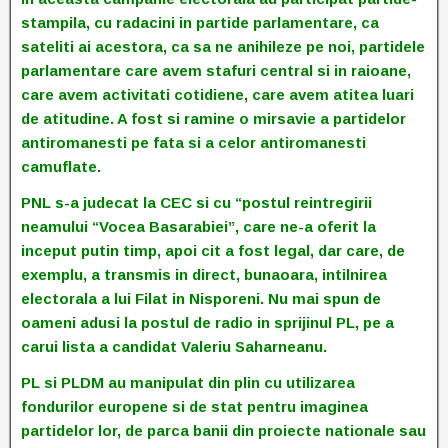
stampila, cu radacini in partide parlamentare, ca
sateliti ai acestora, ca sa ne anihileze pe noi, partidele
parlamentare care avem stafuri central si in raioane,
care avem activitati cotidiene, care avem atitea luari
de atitudine. A fost si ramine o mirsavie a partidelor
antiromanesti pe fata si a celor antiromanesti
camuflate.
PNL s-a judecat la CEC si cu “postul reintregirii
neamului “Vocea Basarabiei”, care ne-a oferit la
inceput putin timp, apoi cit a fost legal, dar care, de
exemplu, a transmis in direct, bunaoara, intilnirea
electorala a lui Filat in Nisporeni. Nu mai spun de
oameni adusi la postul de radio in sprijinul PL, pe a
carui lista a candidat Valeriu Saharneanu.
PL si PLDM au manipulat din plin cu utilizarea
fondurilor europene si de stat pentru imaginea
partidelor lor, de parca banii din proiecte nationale sau