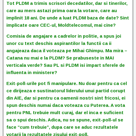
Tot PLDM a trimis scrisori decedatilor, dar si tinerilor,
care au mers astazi prima oara la votare, care au
implinit 18 ani. De unde a luat PLDM baza de date? Sint
implicate oare CEC-ul, Moldtelecomul, mai cine?
Comisia de angajare a cadrelor in politie, a spus joi
unor cu text deschis aspirantilor la functii ca ii
angajeaza daca il voteaza pe Mihai Ghimpu. Ma mira –
Catana nu mai e la PLDM? Se prabuseste in MAI
verticala verde? Sau PL si PLDM isi impart sferele de
influenta in ministere?
Exit-poll-urile pot fi manipulare. Nu doar pentru ca cel
ce dirijeaza e sustinatorul liderului unui partid corupt
din AIE, dar si pentru ca oamenii nostri sint fricosi, ei
spun deschis numai daca voteaza cu Puterea. A vota
pentru PNL trebuie mult curaj, dar el inca e suficient
sa o spui deschis. Adica, nu se spune, exit-poll-ul se
face “cum trebuie”, dupa care se aduc rezultatele
votarii la rezultatele zisului exit-poll.