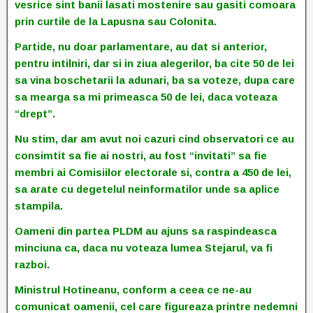
vesrice sint banii lasati mostenire sau gasiti comoara
prin curtile de la Lapusna sau Colonita.
Partide, nu doar parlamentare, au dat si anterior,
pentru intilniri, dar si in ziua alegerilor, ba cite 50 de lei
sa vina boschetarii la adunari, ba sa voteze, dupa care
sa mearga sa mi primeasca 50 de lei, daca voteaza
“drept”.
Nu stim, dar am avut noi cazuri cind observatori ce au
consimtit sa fie ai nostri, au fost “invitati” sa fie
membri ai Comisiilor electorale si, contra a 450 de lei,
sa arate cu degetelul neinformatilor unde sa aplice
stampila.
Oameni din partea PLDM au ajuns sa raspindeasca
minciuna ca, daca nu voteaza lumea Stejarul, va fi
razboi.
Ministrul Hotineanu, conform a ceea ce ne-au
comunicat oamenii, cel care figureaza printre nedemni