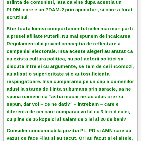
stiinta de comunisti, iata ca vine dupa acestia un
PLDM, care e un PDAM-2 prin apucaturi, si care a furat
scrutinul.
Stie toata lumea comportamentul celei mai mari parti
a presei afiliate Puterii. Nu mai spunem de incalcarea
Regulamentului privind conceptia de reflectare a
campaniei electorale. Insa aceste alegeri au aratat ca
nu exista cultura politica, nu pot actorii politici sa
discute intre ei cu argumente, se tem de cei incomozi,
au afisat o superioritate si o autosuficienta
respingatoare. Insa cumpararea pe un cap a oamenilor
adusi la starea de fiinta subumana prin saracie, sa ne
spuna oamenii ca “astia macar ne-au adus orez si
sapun, dar voi – ce ne dati?” – intrebam – care e
diferenta de cei care cumparau votul cu 3 litri d eulei,
cu piine de 16 kopeici si salam de 2 lei si 20 de bani?
Consider condamnabila pozitia PL, PD si AMN care au
vazut ce face Filat si au tacut. Ori au facut si ei altele,