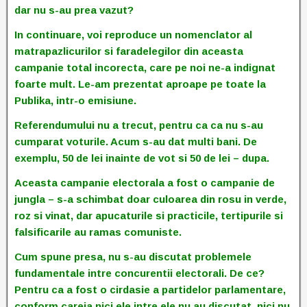
dar nu s-au prea vazut?
In continuare, voi reproduce un nomenclator al
matrapazlicurilor si faradelegilor din aceasta
campanie total incorecta, care pe noi ne-a indignat
foarte mult. Le-am prezentat aproape pe toate la
Publika, intr-o emisiune.
Referendumului nu a trecut, pentru ca ca nu s-au
cumparat voturile. Acum s-au dat multi bani. De
exemplu, 50 de lei inainte de vot si 50 de lei – dupa.
Aceasta campanie electorala a fost o campanie de
jungla – s-a schimbat doar culoarea din rosu in verde,
roz si vinat, dar apucaturile si practicile, tertipurile si
falsificarile au ramas comuniste.
Cum spune presa, nu s-au discutat problemele
fundamentale intre concurentii electorali. De ce?
Pentru ca a fost o cirdasie a partidelor parlamentare,
conform careia nici ele intre ele nu au discutat, nici nu