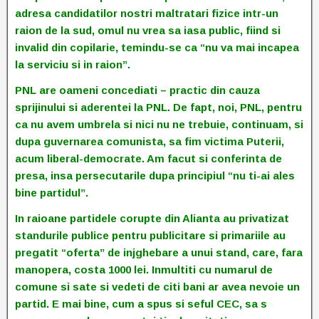
adresa candidatilor nostri maltratari fizice intr-un
raion de la sud, omul nu vrea sa iasa public, fiind si
invalid din copilarie, temindu-se ca “nu va mai incapea
la serviciu si in raion”.
PNL are oameni concediati – practic din cauza
sprijinului si aderentei la PNL. De fapt, noi, PNL, pentru
ca nu avem umbrela si nici nu ne trebuie, continuam, si
dupa guvernarea comunista, sa fim victima Puterii,
acum liberal-democrate. Am facut si conferinta de
presa, insa persecutarile dupa principiul “nu ti-ai ales
bine partidul”.
In raioane partidele corupte din Alianta au privatizat
standurile publice pentru publicitare si primariile au
pregatit “oferta” de injghebare a unui stand, care, fara
manopera, costa 1000 lei. Inmultiti cu numarul de
comune si sate si vedeti de citi bani ar avea nevoie un
partid. E mai bine, cum a spus si seful CEC, sa s