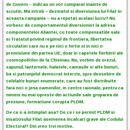
de Guvern – indicau un vot cumparat inainte de
scrutin. Ma intreb – dezmatul si diversiunea lui Filat in
aceasta campanie – nu a repetat acelasi lucru? Nu
vorbesc de comportamentul diversionist la adresa
componentelor Aliantei, cu toate compensatiile sale
si Tratatul privind regimul de frontiera, libertatea
circulatiei care nu e pe nici o hirtie si in nici o
promisiune din partea UE, doar in capetele fierbinti ale
cosmopolitilor de la Chisinau. Nu, vorbim de orezul,
sapunul, lanternele, halatele, camasile si alte bunuri,
ba si patrunjelul democrat interzis, spre deosebire de
celelalte bunuri enumerate, care au fost distribuite
fara nici o jena oamenilor, in centre raionale, pentru ca
nimeni nu mai opreste din actiunile sale gruparea de
presiune, formatiune corupta PLDM.
De ce s-a intimplat asa? De ce i se permit PLDM si
insatiosului Filat asemenea incalcari grave ale Codului
Electoral? Din vreo trei motive.