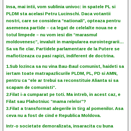
Insa, mai intii, vom sublinia univoc: in spatele PL si
PLDM sta acelasi Petru Lucinschi. Daca votantii
nostri, care se considera “nationali”, opteaza pentru
asemenea partide – ca legat de celelalte noua ne e
totul limpede – nu vom iesi din “marasmul
moldovenesc”, invaluit in manipularea eurointegrarii…
Sa va fie clar. Partidele parlamentare de la Putere se
mafiotizeaza cu pasi rapizi, indiferent de doctrina.
1.Sub lozinca sa nu vina Bau-Baul comunist, haideti sa
iertam toate matrapazlicurile PLDM, PL, PD si AMN,
pentru ca “ele ar trebui sa reconstituie Alianta si sa
scapam de comunisti”.
2.Filat i-a cumparat pe toti. Ma intreb, in acest caz, e
Filat sau Plahotniuc “mama relelor”?
3.Filat a transformat alegerile in tirg al pomenilor. Asa
ceva nu a fost de cind e Republica Moldova.
Intr-o societate demoralizata, insaracita cu buna