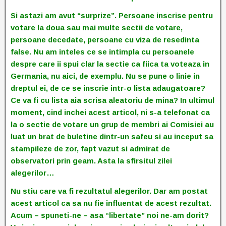
Si astazi am avut “surprize”. Persoane inscrise pentru
votare la doua sau mai multe sectii de votare,
persoane decedate, persoane cu viza de resedinta
false. Nu am inteles ce se intimpla cu persoanele
despre care ii spui clar la sectie ca fiica ta voteaza in
Germania, nu aici, de exemplu. Nu se pune o linie in
dreptul ei, de ce se inscrie intr-o lista adaugatoare?
Ce va fi cu lista aia scrisa aleatoriu de mina? In ultimul
moment, cind inchei acest articol, ni s-a telefonat ca
la o sectie de votare un grup de membri ai Comisiei au
luat un brat de buletine dintr-un safeu si au inceput sa
stampileze de zor, fapt vazut si admirat de
observatori prin geam. Asta la sfirsitul zilei
alegerilor…
Nu stiu care va fi rezultatul alegerilor. Dar am postat
acest articol ca sa nu fie influentat de acest rezultat.
Acum – spuneti-ne – asa “libertate” noi ne-am dorit?