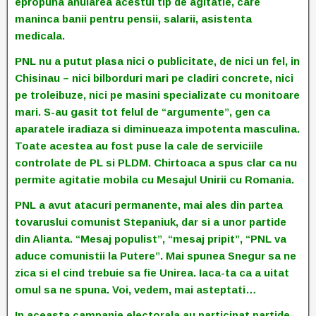
epropuna anularea acestui tip de agitatie, care
maninca banii pentru pensii, salarii, asistenta
medicala.
PNL nu a putut plasa nici o publicitate, de nici un fel, in
Chisinau – nici bilborduri mari pe cladiri concrete, nici
pe troleibuze, nici pe masini specializate cu monitoare
mari. S-au gasit tot felul de “argumente”, gen ca
aparatele iradiaza si diminueaza impotenta masculina.
Toate acestea au fost puse la cale de serviciile
controlate de PL si PLDM. Chirtoaca a spus clar ca nu
permite agitatie mobila cu Mesajul Unirii cu Romania.
PNL a avut atacuri permanente, mai ales din partea
tovaruslui comunist Stepaniuk, dar si a unor partide
din Alianta. “Mesaj populist”, “mesaj pripit”, “PNL va
aduce comunistii la Putere”. Mai spunea Snegur sa ne
zica si el cind trebuie sa fie Unirea. Iaca-ta ca a uitat
omul sa ne spuna. Voi, vedem, mai asteptati…
In aceasta campanie electorala au participat partide-