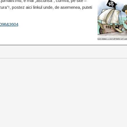
w.jurnaltv.md, e mai „ascunsa”, cumva, pe
site –
ra”!, postez aici linkul unde, de asemenea, puteti
0098&3604