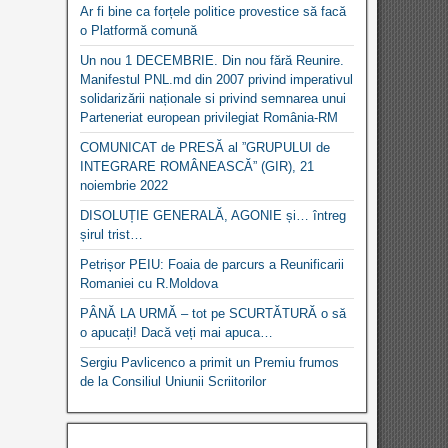
Ar fi bine ca forțele politice provestice să facă
o Platformă comună
Un nou 1 DECEMBRIE. Din nou fără Reunire.
Manifestul PNL.md din 2007 privind imperativul
solidarizării naționale si privind semnarea unui
Parteneriat european privilegiat România-RM
COMUNICAT de PRESĂ al ”GRUPULUI de
INTEGRARE ROMÂNEASCĂ” (GIR), 21
noiembrie 2022
DISOLUȚIE GENERALĂ, AGONIE și… întreg
șirul trist…
Petrișor PEIU: Foaia de parcurs a Reunificarii
Romaniei cu R.Moldova
PÂNĂ LA URMĂ – tot pe SCURTĂTURĂ o să
o apucați! Dacă veți mai apuca…
Sergiu Pavlicenco a primit un Premiu frumos
de la Consiliul Uniunii Scriitorilor