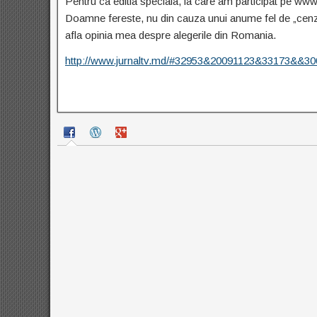
Pentru ca editia speciala, la care am participat pe ww
Doamne fereste, nu din cauza unui anume fel de „cenzu
afla opinia mea despre alegerile din Romania.
http://www.jurnaltv.md/#32953&20091123&33173&&3