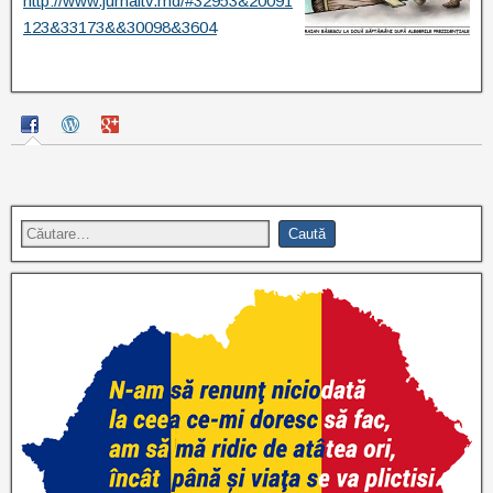
http://www.jurnaltv.md/#32953&20091
123&33173&&30098&3604