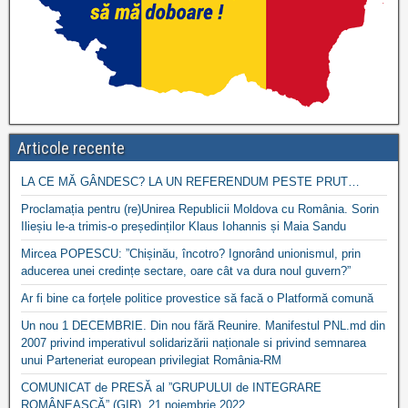
Articole recente
LA CE MĂ GÂNDESC? LA UN REFERENDUM PESTE PRUT…
Proclamația pentru (re)Unirea Republicii Moldova cu România. Sorin
Ilieșiu le-a trimis-o președinților Klaus Iohannis și Maia Sandu
Mircea POPESCU: ”Chișinău, încotro? Ignorând unionismul, prin
aducerea unei credințe sectare, oare cât va dura noul guvern?”
Ar fi bine ca forțele politice provestice să facă o Platformă comună
Un nou 1 DECEMBRIE. Din nou fără Reunire. Manifestul PNL.md din
2007 privind imperativul solidarizării naționale si privind semnarea
unui Parteneriat european privilegiat România-RM
COMUNICAT de PRESĂ al ”GRUPULUI de INTEGRARE
ROMÂNEASCĂ” (GIR), 21 noiembrie 2022