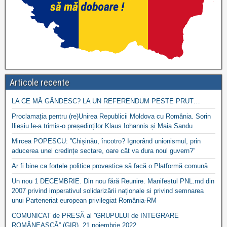
Articole recente
LA CE MĂ GÂNDESC? LA UN REFERENDUM PESTE PRUT…
Proclamația pentru (re)Unirea Republicii Moldova cu România. Sorin
Ilieșiu le-a trimis-o președinților Klaus Iohannis și Maia Sandu
Mircea POPESCU: ”Chișinău, încotro? Ignorând unionismul, prin
aducerea unei credințe sectare, oare cât va dura noul guvern?”
Ar fi bine ca forțele politice provestice să facă o Platformă comună
Un nou 1 DECEMBRIE. Din nou fără Reunire. Manifestul PNL.md din
2007 privind imperativul solidarizării naționale si privind semnarea
unui Parteneriat european privilegiat România-RM
COMUNICAT de PRESĂ al ”GRUPULUI de INTEGRARE
ROMÂNEASCĂ” (GIR), 21 noiembrie 2022