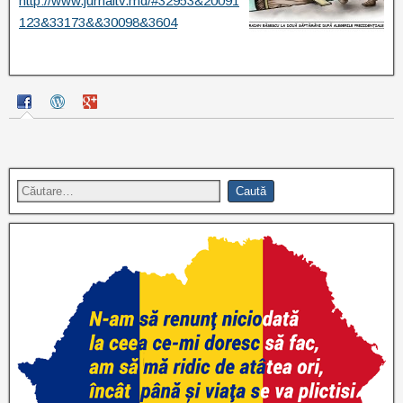
http://www.jurnaltv.md/#32953&20091
123&33173&&30098&3604