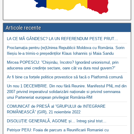
Articole recente
LA CE MĂ GÂNDESC? LA UN REFERENDUM PESTE PRUT…
Proclamația pentru (re)Unirea Republicii Moldova cu România. Sorin
Ilieșiu le-a trimis-o președinților Klaus Iohannis și Maia Sandu
Mircea POPESCU: ”Chișinău, încotro? Ignorând unionismul, prin
aducerea unei credințe sectare, oare cât va dura noul guvern?”
Ar fi bine ca forțele politice provestice să facă o Platformă comună
Un nou 1 DECEMBRIE. Din nou fără Reunire. Manifestul PNL.md din
2007 privind imperativul solidarizării naționale si privind semnarea
unui Parteneriat european privilegiat România-RM
COMUNICAT de PRESĂ al ”GRUPULUI de INTEGRARE
ROMÂNEASCĂ” (GIR), 21 noiembrie 2022
DISOLUȚIE GENERALĂ, AGONIE și… întreg șirul trist…
Petrișor PEIU: Foaia de parcurs a Reunificarii Romaniei cu