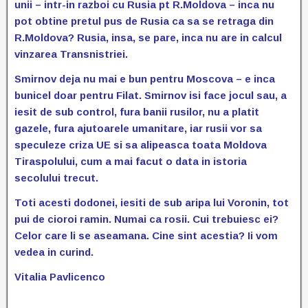
unii – intr-in razboi cu Rusia pt R.Moldova – inca nu
pot obtine pretul pus de Rusia ca sa se retraga din
R.Moldova? Rusia, insa, se pare, inca nu are in calcul
vinzarea Transnistriei.
Smirnov deja nu mai e bun pentru Moscova – e inca
bunicel doar pentru Filat. Smirnov isi face jocul sau, a
iesit de sub control, fura banii rusilor, nu a platit
gazele, fura ajutoarele umanitare, iar rusii vor sa
speculeze criza UE si sa alipeasca toata Moldova
Tiraspolului, cum a mai facut o data in istoria
secolului trecut.
Toti acesti dodonei, iesiti de sub aripa lui Voronin, tot
pui de cioroi ramin. Numai ca rosii. Cui trebuiesc ei?
Celor care li se aseamana. Cine sint acestia? Ii vom
vedea in curind.
Vitalia Pavlicenco