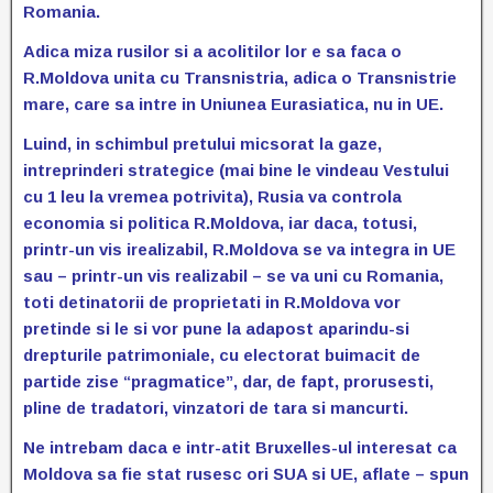
Romania.
Adica miza rusilor si a acolitilor lor e sa faca o
R.Moldova unita cu Transnistria, adica o Transnistrie
mare, care sa intre in Uniunea Eurasiatica, nu in UE.
Luind, in schimbul pretului micsorat la gaze,
intreprinderi strategice (mai bine le vindeau Vestului
cu 1 leu la vremea potrivita), Rusia va controla
economia si politica R.Moldova, iar daca, totusi,
printr-un vis irealizabil, R.Moldova se va integra in UE
sau – printr-un vis realizabil – se va uni cu Romania,
toti detinatorii de proprietati in R.Moldova vor
pretinde si le si vor pune la adapost aparindu-si
drepturile patrimoniale, cu electorat buimacit de
partide zise “pragmatice”, dar, de fapt, prorusesti,
pline de tradatori, vinzatori de tara si mancurti.
Ne intrebam daca e intr-atit Bruxelles-ul interesat ca
Moldova sa fie stat rusesc ori SUA si UE, aflate – spun