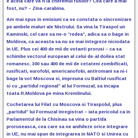
e acela care va fi la cheremul rusilor? Cea care a mai
fost, nu? – Zina-carabina.
Am mai spus in emisiuni ca se constata o sincronizare
pe ambele maluri ale Nistrului. Sa vina la Tiraspol un
Kaminski, cel care sa ne-o “redea”, adica sa o bage in
Moldova, ca aceasta sa nu se mai integreze niciodata
in UE. Plus cei 400 de mii de votanti prorusi – ca sa
schimbe vectorul european al celui de-al doilea stat
romanesc. 300 sau 400 de mii de cetateni zombificati,
rusificati, eurofobi, americanofobi, antiromani sa ni-i
bage la vot Moscova si, impreuna cu Baltiul rusificat
si cu „partidul regional” al lui Formuzal, sa incapa
toata R.Moldova pe mina Kremlinului.
Cochetarea lui Filat cu Moscova si Tiraspolul, plus
„partidul” lui Formuzal inregistrat – iata pericolul ca in
Parlamentul de la Chisinau sa vina o partida
proruseasca, cea care sa ne anihileze orice integrare
in UE, nu mai spun de integrarea in NATO si Unirea cu