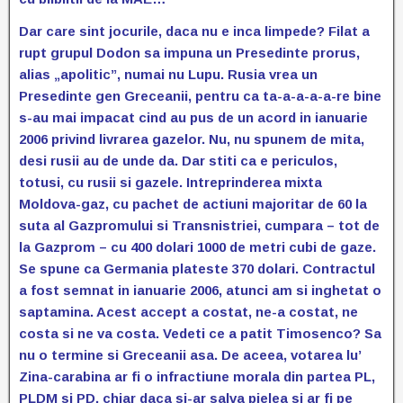
Dar care sint jocurile, daca nu e inca limpede? Filat a
rupt grupul Dodon sa impuna un Presedinte prorus,
alias „apolitic”, numai nu Lupu. Rusia vrea un
Presedinte gen Greceanii, pentru ca ta-a-a-a-a-re bine
s-au mai impacat cind au pus de un acord in ianuarie
2006 privind livrarea gazelor. Nu, nu spunem de mita,
desi rusii au de unde da. Dar stiti ca e periculos,
totusi, cu rusii si gazele. Intreprinderea mixta
Moldova-gaz, cu pachet de actiuni majoritar de 60 la
suta al Gazpromului si Transnistriei, cumpara – tot de
la Gazprom – cu 400 dolari 1000 de metri cubi de gaze.
Se spune ca Germania plateste 370 dolari. Contractul
a fost semnat in ianuarie 2006, atunci am si inghetat o
saptamina. Acest accept a costat, ne-a costat, ne
costa si ne va costa. Vedeti ce a patit Timosenco? Sa
nu o termine si Greceanii asa. De aceea, votarea lu’
Zina-carabina ar fi o infractiune morala din partea PL,
PLDM si PD, chiar daca si-ar salva pielea si ar fi pe