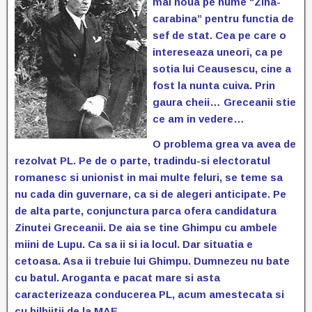
mai noua pe nume “Zina-
carabina” pentru functia de
sef de stat. Cea pe care o
intereseaza uneori, ca pe
sotia lui Ceausescu, cine a
fost la nunta cuiva. Prin
gaura cheii… Greceanii stie
ce am in vedere…
O problema grea va avea de
rezolvat PL. Pe de o parte, tradindu-si electoratul
romanesc si unionist in mai multe feluri, se teme sa
nu cada din guvernare, ca si de alegeri anticipate. Pe
de alta parte, conjunctura parca ofera candidatura
Zinutei Greceanii. De aia se tine Ghimpu cu ambele
miini de Lupu. Ca sa ii si ia locul. Dar situatia e
cetoasa. Asa ii trebuie lui Ghimpu. Dumnezeu nu bate
cu batul. Aroganta e pacat mare si asta
caracterizeaza conducerea PL, acum amestecata si
cu bilbiitii de la MAE…