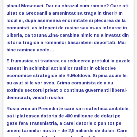
placul Moscovei. Dar cu obrazul cum ramine? Oare ati
uitat ca Greceanii a amenintat sa traga in tineri? In
locul ei, dupa asemenea enormitate si plecarea de la
comunisti, as intepeni de rusine sau m-as intoarce in
Siberia, ca totuna Zina-carabina nimic nu a invatat din
istoria tragica a romanilor basarabeni deportati. Mai
bine raminea acolo…
E frumusica si tradarea cu reducerea pretului la gazele
rusesti in schimbul actiunilor rusilor in obiective
economice strategice ale R.Moldova. Si pina acum le-
au avut si le vor avea. Crima comunista de a nu
extinde sectorul privat o continua guvernantii liberal-
democrati, vinduti rusilor.
Rusia vrea un Presedinte care sa ii satisfaca ambitiile,
sa ii plateasca datoria de 400 milioane de dolari pe
gaze fara Transnistria, a carei datorie o pun tot pe
umerii taranilor nostri – de 2,5 miliarde de dolari. Care