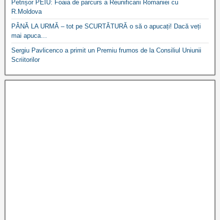
Petrișor PEIU: Foaia de parcurs a Reunificarii Romaniei cu
R.Moldova
PÂNĂ LA URMĂ – tot pe SCURTĂTURĂ o să o apucați! Dacă veți
mai apuca…
Sergiu Pavlicenco a primit un Premiu frumos de la Consiliul Uniunii
Scriitorilor