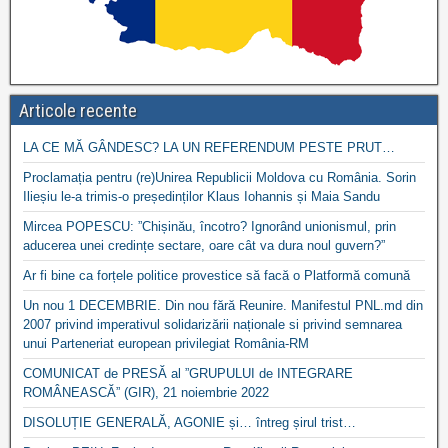
Articole recente
LA CE MĂ GÂNDESC? LA UN REFERENDUM PESTE PRUT…
Proclamația pentru (re)Unirea Republicii Moldova cu România. Sorin
Ilieșiu le-a trimis-o președinților Klaus Iohannis și Maia Sandu
Mircea POPESCU: ”Chișinău, încotro? Ignorând unionismul, prin
aducerea unei credințe sectare, oare cât va dura noul guvern?”
Ar fi bine ca forțele politice provestice să facă o Platformă comună
Un nou 1 DECEMBRIE. Din nou fără Reunire. Manifestul PNL.md din
2007 privind imperativul solidarizării naționale si privind semnarea
unui Parteneriat european privilegiat România-RM
COMUNICAT de PRESĂ al ”GRUPULUI de INTEGRARE
ROMÂNEASCĂ” (GIR), 21 noiembrie 2022
DISOLUȚIE GENERALĂ, AGONIE și… întreg șirul trist…