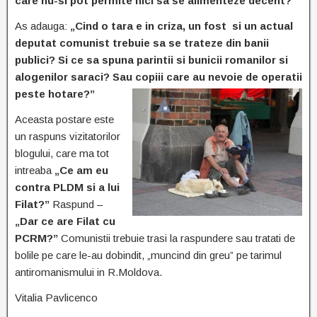
care nu-si pot permite nici sa se alimenteze decent?”
As adauga:
„Cind o tara e in criza, un fost si un actual
deputat comunist trebuie sa se trateze din banii
publici? Si ce sa spuna parintii si bunicii romanilor si
alogenilor saraci? Sau copiii care au nevoie de operatii
peste hotare?”
Aceasta postare este
un raspuns vizitatorilor
blogului, care ma tot
intreaba
„Ce am eu
contra PLDM si a lui
Filat?”
Raspund –
„Dar ce are Filat cu
PCRM?”
Comunistii trebuie trasi la raspundere sau tratati de
bolile pe care le-au dobindit, „muncind din greu” pe tarimul
antiromanismului in R.Moldova.
Vitalia Pavlicenco