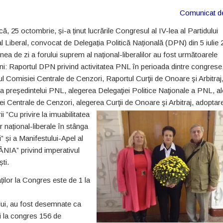
Comunicat d
ă, 25 octombrie, și-a ținut lucrările Congresul al IV-lea al Partidului
l Liberal, convocat de Delegația Politică Națională (DPN) din 5 iulie 
nea de zi a forului suprem al național-liberalilor au fost următoarele
ni: Raportul DPN privind activitatea PNL în perioada dintre congrese
l Comisiei Centrale de Cenzori, Raportul Curţii de Onoare şi Arbitraj
a preşedintelui PNL, alegerea Delegaţiei Politice Naţionale a PNL, a
i Centrale de Cenzori, alegerea Curţii de
Onoare şi Arbitraj, adoptar
i ”Cu privire la imuabilitatea
or național-liberale în stânga
i” și a Manifestului-Apel al
IA” privind imperativul
ti.
ilor la Congres este de 1 la
lui, au fost desemnate ca
i la congres 156 de