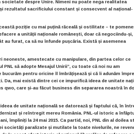
l în societate despre Unire. Nimeni nu poate nega
realitatea
și rezultatul sacrificiului constant și consecvent al național-
 această poziție cu mai puțină răceală și ostilitate – te pomene
acere a unității naționale românești, doar că negociindu-și, 
cât au furat, ca să nu înfunde pușcăria. Există și asemenea
ri neoneste, amestecate cu manipulare, din partea celor ce
ul PNL să adopte Mesajul Unirii
”, cu toate că noi nu am
ne bucurăm pentru oricine îl îmbrățișează și că îi adunăm împr
i. Da, mai există dintre cei ce impurifică ideea de unitate naț
s qwo, care și-au făcut business din separarea noastră în d
ideea de unitate națională se datorează și faptului că, în înt
odernizat și reîntregit mereu România.
PNL-ul istoric a înfăptu
ani, împliniți la 24 mai 2015. Ca partid, noi, PNL din al doilea s
ocietăți paralizate și mutilate la toate nivelurile, ne reve