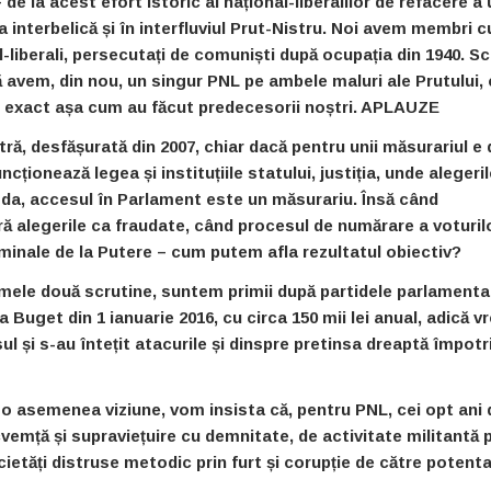
de la acest efort istoric al național-liberalilor de refacere a u
a interbelică și în interfluviul Prut-Nistru. Noi avem membri c
al-liberali, persecutați de comuniști după ocupația din 1940. S
să avem, din nou, un singur PNL pe ambele maluri ale Prutului,
, exact așa cum au făcut predecesorii noștri.
APLAUZE
ă, desfășurată din 2007, chiar dacă pentru unii măsurariul e
cționează legea și instituțiile statului, justiția, unde alegeri
 – da, accesul în Parlament este un măsurariu. Însă când
ră alegerile ca fraudate, când procesul de numărare a voturil
iminale de la Putere – cum putem afla rezultatul obiectiv?
ltimele două scrutine, suntem primii după partidele parlamenta
a Buget din 1 ianuarie 2016, cu circa 150 mii lei anual, adică v
ul și s-au întețit atacurile și dinspre pretinsa dreaptă împotr
 o asemenea viziune, vom insista că, pentru PNL, cei opt ani 
emță și supraviețuire cu demnitate, de activitate militantă 
ocietăți distruse metodic prin furt și corupție de către potenta