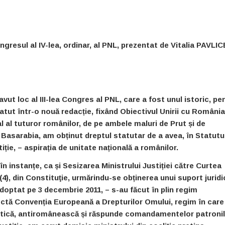
ngresul al IV-lea, ordinar, al PNL, prezentat de Vitalia PAVL
ut loc al III-lea Congres al PNL, care a fost unul istoric, pe
ut într-o nouă redacție, fix
ând O
biectivul Unirii cu România
al al tuturor românilor, de pe ambele maluri de Prut și de
n Basarabia, am obținut dreptul statutar de a avea, în Statutu
iție, – aspirația de unitate națională a românilor.
n instanțe, ca și Sesizarea Ministrului Justiției către Curtea
.(4), din Constituţie, urmărindu-se obținerea unui suport juridi
doptat pe 3 decembrie 2011, – s-au făcut în plin regim
tă Convenția Europeană a Drepturilor Omului, regim în care
vietică, antiromânească și răspunde comandamentelor patroni