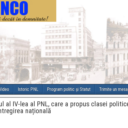
 Video
Istoric PNL
Program politic și Statut
Trimite un mesa
al IV-lea al PNL, care a propus clasei politic
ntregirea națională