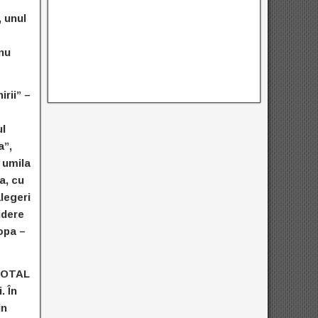
, unul
 nu
irii” –
ul
a”,
 umila
a, cu
legeri
idere
ropa –
 TOTAL
. În
in