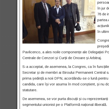
persoan
în jur 
78 de in
partea 
acțiuni
în ulti
Congres
președi
Pavlicenco, a ales noile componențe ale Delegației Pol
Centrale de Cenzori și Curții de Onoare și Arbitraj.
S-a acceptat, de asemenea, la Congres, ca în funcțiile
Secretar și de membri ai Biroului Permanent Central 
prima ședință a noii DPN, acordându-se o lună pentru î
candida, care își vor asuma în mod conștient, și nu doa
statutare.
De asemenea, se vor purta discuții și cu reprezentanți a
segmentului unionist pe o Platformă național-liberală.