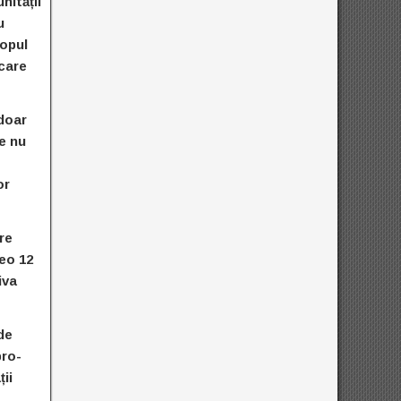
nității
u
copul
 care
 doar
le nu
or
re
reo 12
iva
de
pro-
ții