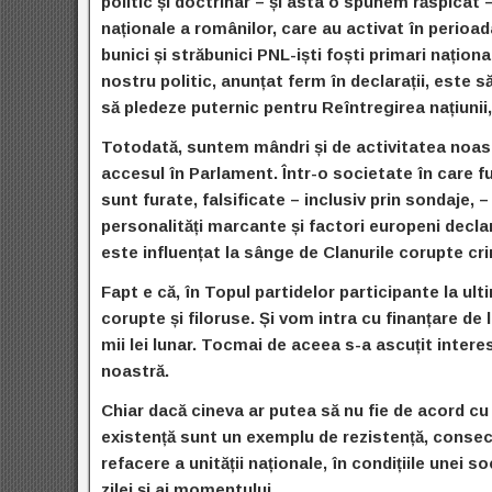
politic și doctrinar – și asta o spunem răspicat – 
naționale a românilor, care au activat în perioad
bunici și străbunici PNL-iști foști primari națion
nostru politic, anunțat ferm în declarații, este 
să pledeze puternic pentru Reîntregirea națiunii
Totodată, suntem mândri și de activitatea noastr
accesul în Parlament. Într-o societate în care fun
sunt furate, falsificate – inclusiv prin sondaje,
personalități marcante și factori europeni decla
este influențat la sânge de Clanurile corupte cr
Fapt e că, în Topul partidelor participante la u
corupte și filoruse. Și vom intra cu finanțare de l
mii lei lunar. Tocmai de aceea s-a ascuțit interes
noastră.
Chiar dacă cineva ar putea să nu fie de acord cu
existență sunt un exemplu de rezistență, consecv
refacere a unității naționale, în condițiile unei s
zilei și ai momentului.