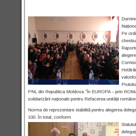
Duminic
Naționa
Pe ordi
chestiu
Raportu
alegere
Comisie
Hotărâri
valoril
Prutulu
PNL din Republica Moldova ”În EUROPA – prin ROMÂN
solidarizării naționale pentru Refacerea unității româneș
Norma de reprezentare stabilită pentru alegerea delegaț
100. În total, conform
Statutu
delegaț