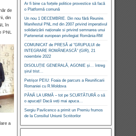
Ar fi bine ca forțele politice provestice să facă
o Platformă comună
măr de
ii, din
Un nou 1 DECEMBRIE. Din nou fără Reunire.
Manifestul PNL.md din 2007 privind imperativul
NL în
solidarizării naționale si privind semnarea unui
le PNL
Parteneriat european privilegiat România-RM
COMUNICAT de PRESĂ al ”GRUPULUI de
INTEGRARE ROMÂNEASCĂ” (GIR), 21
noiembrie 2022
DISOLUȚIE GENERALĂ, AGONIE și… întreg
șirul trist…
Petrișor PEIU: Foaia de parcurs a Reunificarii
Romaniei cu R.Moldova
PÂNĂ LA URMĂ – tot pe SCURTĂTURĂ o să
o apucați! Dacă veți mai apuca…
Sergiu Pavlicenco a primit un Premiu frumos
de la Consiliul Uniunii Scriitorilor
dare a