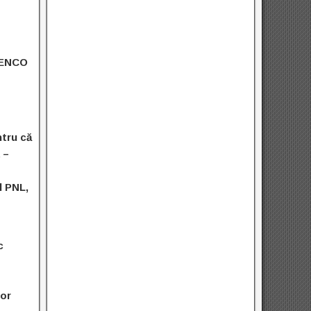
ICENCO
ntru că
 –
l PNL,
c
lor