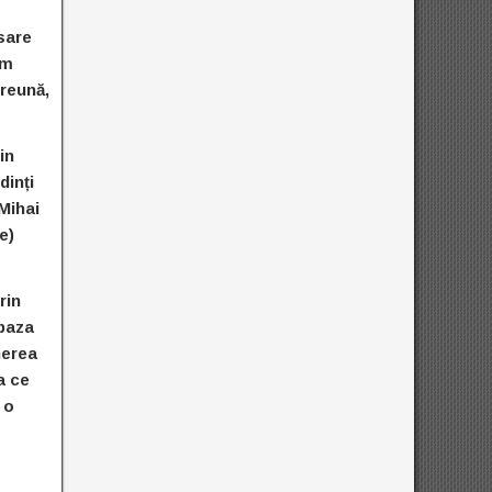
sare
am
preună,
in
dinți
Mihai
e)
rin
 baza
nerea
a ce
 o