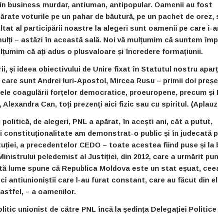
în business murdar, antiuman, antipopular. Oamenii au fost
părate voturile pe un pahar de băutură, pe un pachet de orez, 
ultat al participării noastre la alegeri sunt oamenii pe care i-
mulți – astăzi în această sală. Noi vă mulțumim că suntem îm
ulțumim că ați adus o plusvaloare și încredere formațiunii.
i, și ideea obiectivului de Unire fixat în Statutul nostru aparț
care sunt Andrei Iuri-Apostol, Mircea Rusu – primii doi preșe
mele coagulării forțelor democratice, proeuropene, precum și 
exandra Can, toți prezenți aici fizic sau cu spiritul.
(Aplauz
 politică, de alegeri, PNL a apărat, în acești ani, c
ât
a putut,
ei constituționalitate am demonstrat-o public și în judecată p
uției, a precedentelor CEDO – toate acestea fiind puse și la
inistrului peledemist al Justiției, din 2012, care a urmărit pu
multă lume spune că Republica Moldova este un stat eșuat, cee
 ci antiunioniștii care l-au furat constant, care au făcut din el
 astfel, – a oamenilor.
litic unionist de către PNL încă la ședința Delegației Politice