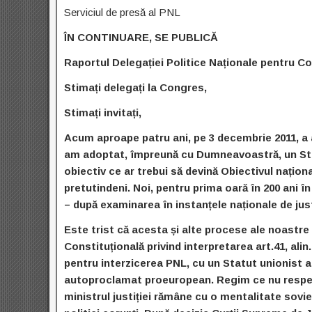
Serviciul de presă al PNL
ÎN CONTINUARE, SE PUBLICĂ
Raportul Delegației Politice Naționale pentru Co
Stimați delegați la Congres,
Stimați invitați,
Acum aproape patru ani, pe 3 decembrie 2011, a av
am adoptat, împreună cu Dumneavoastră, un Stat
obiectiv ce ar trebui să devină Obiectivul națion
pretutindeni. Noi, pentru prima oară în 200 ani î
– după examinarea
în
instanțele naționale de just
Este trist că acesta și alte procese ale noastre î
Constituțională privind interpretarea art.41, alin
pentru interzicerea PNL, cu un Statut unionist a
autoproclamat proeuropean. Regim ce nu respec
ministrul justiției rămâne cu o mentalitate so