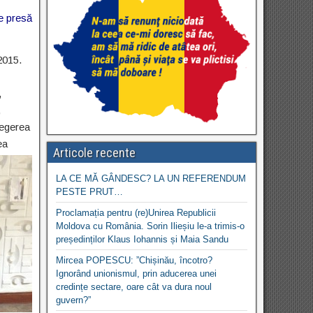
e presă
2015.
,
,
legerea
ea
Articole recente
LA CE MĂ GÂNDESC? LA UN REFERENDUM
PESTE PRUT…
Proclamația pentru (re)Unirea Republicii
Moldova cu România. Sorin Ilieșiu le-a trimis-o
președinților Klaus Iohannis și Maia Sandu
Mircea POPESCU: ”Chișinău, încotro?
Ignorând unionismul, prin aducerea unei
credințe sectare, oare cât va dura noul
guvern?”