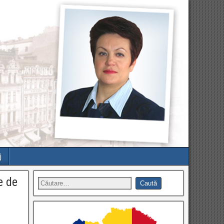
j
e de