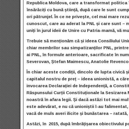
Republica Moldova, care a transformat politica 
însărăciți cu bună
ș
tiință, după care le sunt cum
ori pătrunjel. În ce ne privește, cel mai mare rez
cunoscut, care au aderat la PNL și care sunt – 
uniți în jurul ideii de Unire cu Patria-mamă, vă m
Trebuie să menționăm că și ideea Consiliului Uniri
chiar membrilor sau simpatizanților PNL, printre 
ai PNL, în formule anterioare, sacrificate în nu
Severovan, Ștefan Maimescu, Anatolie Revenco, Al
În chiar aceste condiții, dincolo de lupta civică și
capitalul nostru de preț – ideea unionistă, a căr
invocarea Declarației de Independență, a Constit
Răspunsului Curții Constituționale la Sesizarea M
noastră în afara legii. Și dacă astăzi tot mai 
este adevărat, e nu că unioniștii l-au falimentat,
vacă de muls averi ilicite și bunăstarea – ratată,
Astăzi, în 2015, după îmbrățișarea obiectivului po