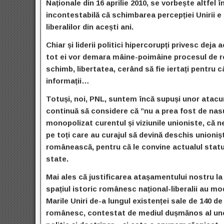
Naționale din 16 aprilie 2010, se vorbește altfe
incontestabilă că schimbarea percepției Unirii e 
liberalilor din acești ani.
Chiar și liderii politici hipercorupți privesc deja
tot ei vor demara mâine-poimâine procesul de ref
schimb, libertatea, cerând să fie iertați pentru 
informații…
Totuși, noi, PNL, suntem încă supuși unor atacu
continuă să considere că ”
nu a prea fost de nas
monopolizat curentul și viziunile unioniste, că 
pe toți care au curajul să devină deschis unionișt
românească, pentru că le convine actualul statu
state.
Mai ales că justificarea atașamentului nostru la 
spațiul istoric românesc național-liberalii au m
Marile Uniri de-a lungul existenței sale de 140 de 
românesc, contestat de mediul dușmănos al unei s