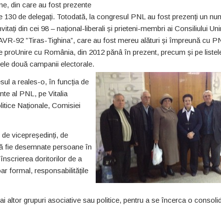
e, din care au fost prezente
de 130 de delegați. Totodată, la congresul PNL au fost prezenți un nu
vitați din cei 98 – național-liberali și prieteni-membri ai Consiliului Unir
AVR-92 ”Tiras-Tighina”, care au fost mereu alături și împreună cu P
le proUnire cu România, din 2012 pănâ în prezent, precum și pe liste
mele două campanii electorale.
ul a reales-o, în funcția de
nte al PNL, pe Vitalia
itice Naționale, Comisiei
 de vicepreședinți, de
să fie desemnate persoane în
nscrierea doritorilor de a
r formal, responsabilitățile
i altor grupuri asociative sau politice, pentru a se încerca o consoli