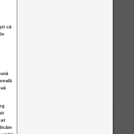
ști că
în
eună
ională
ouă
reg
it
tat
ndicăm