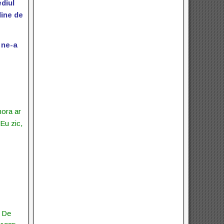
ediul
line de
 ne-a
nora ar
 Eu zic,
. De