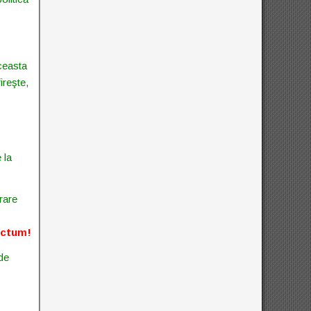
ceasta
ireşte,
 la
rare
nctum!
 de