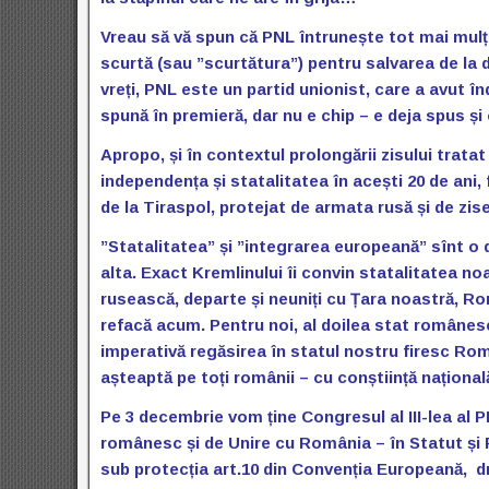
Vreau să vă spun că PNL întrunește tot mai mulț
scurtă (sau ”scurtătura”) pentru salvarea de la di
vreți, PNL este un partid unionist, care a avut î
spună în premieră, dar nu e chip – e deja spus și 
Apropo, și în contextul prolongării zisului trata
independența și statalitatea în acești 20 de ani,
de la Tiraspol, protejat de armata rusă și de zise
”Statalitatea” și ”integrarea europeană” sînt o d
alta. Exact Kremlinului îi convin statalitatea noa
rusească, departe și neuniți cu Țara noastră, Rom
refacă acum. Pentru noi, al doilea stat românesc,
imperativă regăsirea în statul nostru firesc Rom
așteaptă pe toți românii – cu conștiință naționa
Pe 3 decembrie vom ține Congresul al III-lea al P
românesc și de Unire cu România – în Statut și Pr
sub protecția art.10 din Convenția Europeană, d