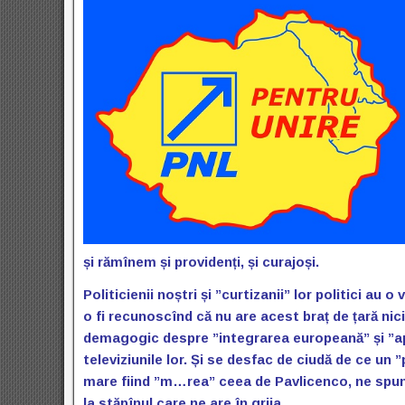
și rămînem și providenți, și curajoși.
Politicienii noștri și ”curtizanii” lor politici au o
o fi recunoscînd că nu are acest braț de țară nici
demagogic despre ”integrarea europeană” și ”apăr
televiziunile lor. Și se desfac de ciudă de ce un
mare fiind ”m…rea” ceea de Pavlicenco, ne spun
la stăpînul care ne are în grija…