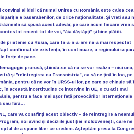
i convinși ai ideii că numai Unirea cu România este calea cea
spariție a basarabenilor, de orice naționalitate. Și vreți sau 
ndrăzneala să spună acest adevăr, pe care acum fiecare vrea să
contestat recent tot de voi, ”ăia dăștăpți” și bine plătiți.
t de prietenie cu Rusia, care ta-a-a-a-are ne-a mai respectat
 fapt confirmat de existența, în continuare, a regimului separ
le forțe de pace.
emagogie prorusă, știindu-se că nu se vor realiza – nici una, 
stră și ”reîntregirea cu Transnistria”, ca să ne țină în loc, pe
ânia, pentru că ne vor în URSS-ul lor, pe care se chinuie să î
 în această incertitudine ce intervine în UE, e cu atît mai
ânia, pentru a face mai ușor față provocărilor internaționale
lă sau fără…
NL, care va consfinți acest obiectiv – de reîntregire a neamul
ogram, noi avînd și deciziile justiției moldovenești, care ne 
reptul de a spune liber ce credem. Așteptăm presa la Congres