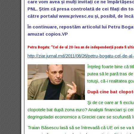
care vom avea și mulți invitați ce ne împărtășesc 
PNL. Știm că presa controlată de cei filați din t
către portalul www.privesc.eu și, posibil, de încă
În continuare, repostăm articolul lui Petru Bogat
amuzat copios.VP
Petru Bogatu: ”Cel de-al 20-lea an de independență poate fi ult
http://ziar.jurnal.md/2011/08/26/petru-bogatu-cel-de-a
Înţeleg foarte bine că ti
putea să le pară tras de 
totuşi, că-i realitatea g
După cine bat clopot
Şi de ce oare ar fi exc
clopotele bat după zona euro? Analiştii financiari şi cei
degringoladei economice a Greciei care se scufundă în 
Traian Băsescu lasă să se întrevadă că UE ori se va tran