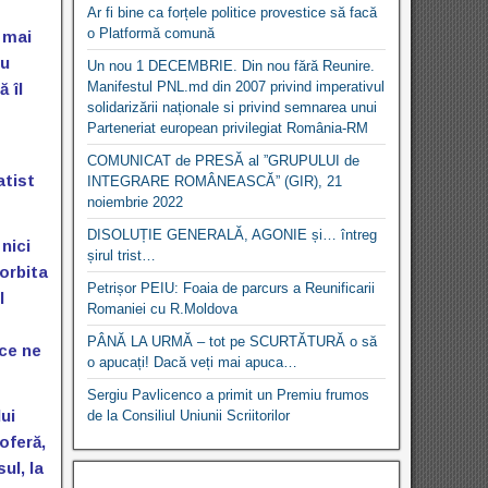
Ar fi bine ca forțele politice provestice să facă
o Platformă comună
 mai
nu
Un nou 1 DECEMBRIE. Din nou fără Reunire.
Manifestul PNL.md din 2007 privind imperativul
 îl
solidarizării naționale si privind semnarea unui
Parteneriat european privilegiat România-RM
COMUNICAT de PRESĂ al ”GRUPULUI de
atist
INTEGRARE ROMÂNEASCĂ” (GIR), 21
noiembrie 2022
DISOLUȚIE GENERALĂ, AGONIE și… întreg
nici
șirul trist…
 orbita
Petrișor PEIU: Foaia de parcurs a Reunificarii
l
Romaniei cu R.Moldova
PÂNĂ LA URMĂ – tot pe SCURTĂTURĂ o să
 ce ne
o apucați! Dacă veți mai apuca…
Sergiu Pavlicenco a primit un Premiu frumos
ui
de la Consiliul Uniunii Scriitorilor
oferă,
ul, la