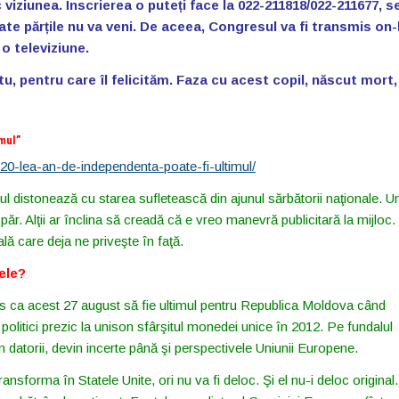
viziunea. Înscrierea o puteți face la 022-211818/022-211677, s
oate părțile nu va veni. De aceea, Congresul va fi transmis on-
 o televiziune.
u, pentru care îl felicităm. Faza cu acest copil, născut mort,
imul”
l-20-lea-an-de-independenta-poate-fi-ultimul/
tlul distonează cu starea sufletească din ajunul sărbătorii naţionale. U
păr. Alţii ar înclina să creadă că e vreo manevră publicitară la mijloc.
oală care deja ne priveşte în faţă.
ele?
lus ca acest 27 august să fie ultimul pentru Republica Moldova când
 politici prezic la unison sfârşitul monedei unice în 2012. Pe fundalul
datorii, devin incerte până şi perspectivele Uniunii Europene.
sforma în Statele Unite, ori nu va fi deloc. Şi el nu-i deloc original