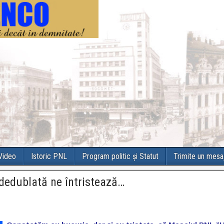
 Video
Istoric PNL
Program politic și Statut
Trimite un mesa
 dedublată ne întristează…