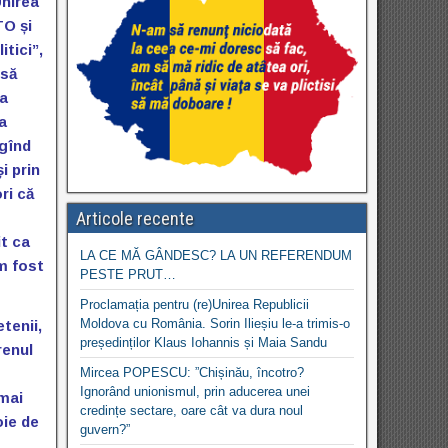
Unirea
TO și
itici”,
 să
ia
a
 gînd
i prin
ri că
Articole recente
it ca
LA CE MĂ GÂNDESC? LA UN REFERENDUM
m fost
PESTE PRUT…
Proclamația pentru (re)Unirea Republicii
Moldova cu România. Sorin Ilieșiu le-a trimis-o
etenii,
președinților Klaus Iohannis și Maia Sandu
renul
Mircea POPESCU: ”Chișinău, încotro?
Ignorând unionismul, prin aducerea unei
 mai
credințe sectare, oare cât va dura noul
oie de
guvern?”