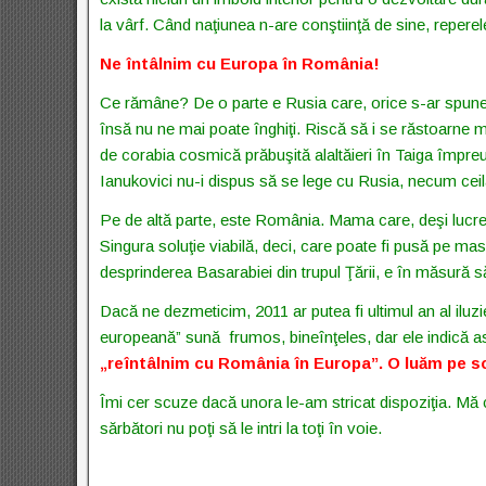
la vârf. Când naţiunea n-are conştiinţă de sine, reperele
Ne întâlnim cu Europa în România!
Ce rămâne? De o parte e Rusia care, orice s-ar spune,
însă nu ne mai poate înghiţi. Riscă să i se răstoarne ma
de corabia cosmică prăbuşită alaltăieri în Taiga împre
Ianukovici nu-i dispus să se lege cu Rusia, necum ceila
Pe de altă parte, este România. Mama care, deşi lucre
Singura soluţie viabilă, deci, care poate fi pusă pe m
desprinderea Basarabiei din trupul Ţării, e în măsură să
Dacă ne dezmeticim, 2011 ar putea fi ultimul an al iluzi
europeană” sună frumos, bineînţeles, dar ele indică ast
„reîntâlnim cu România în Europa”. O luăm pe s
Îmi cer scuze dacă unora le-am stricat dispoziţia. Mă c
sărbători nu poţi să le intri la toţi în voie.