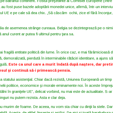
de pe bătrânul continent. Fostul preşedinte al Comisiei Europene (într
 au fost puse bazele adoptării monedei unice, afirmă, într-un interviu
ctul UE e pe cale să dea chix. „Să căscăm ochii, zice el fără înconjur
Italia de asemenea strânge cureaua. Belgia se dezintegrează pe o nim
 anul curent ar putea fi ultimul pentru ţara sa.
 fragilă entitate politică din lume. În orice caz, e mai fărâmicioasă 
 demoralizată, pierdută în interminabile rătăciri identitare, a ajuns să
egulă.
Este ca unul care a murit îndată după naştere, dar pretin
esul şi continuă să-i primească pensia.
ia statului asistenţial. Chiar dacă rezistă, Uniunea Europeană un timp
melii politice, economice şi morale eminamente noi. În aceste împreju
i în graniţele UE”, delicat vorbind, nu mai este de actualitate. S-ar
inguri nu putem rezista. Asta e clar deja.
nu murim de foame. De aceea, nu vom sta chiar cu dinţii la stele. Dar
ilă. Acesta, de altfel, lipseşte şi astăzi. De aici şi toată harababura p