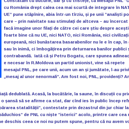
Constatăm cu bucurie, dar și cu tristețe, că Mesajul PNL ”
cu România drept calea cea mai scurtă de integrare în NA
UE” pune stăpînire, abia într-un tîrziu, și pe unii ”analiști pol
care – prin naivitate sau stimulați de altceva – au încercat
facă imagine unor filați de către cei care știu despre aceșt
foarte bine că nu UE, nici NATO, nici România, nici civilizați
europeană, nici bunăstarea basarabenilor nu le e în cap, în
sau în inimă, ci îmbogățirea prin deturnarea banilor publici ș
contrabandă. Iată că și Petru Bogatu, care spunea adineao
e necesar în R.Moldova un partid unionist, vine să repete
mesajul PNL, pe care unii, acum un an și jumătate, l-au priv
„mesaj al unor nenormali”. Am fost noi, PNL, providenți? A
 viață dedublată. Acasă, la bucătărie, la saune, în discuții cu pri
 o șansă să se afirme ca stat, dar cînd ies în public încep ref
area statalității”, contestate prin dezastrul din jur chiar la
 ”păduchios” de PNL cu niște ”isterici” acolo, printre care cea
e deschis ceea ce noi nu putem spune, pentru că nu avem v