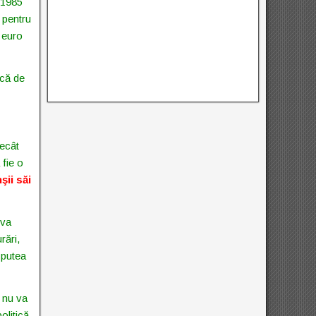
e 1985
 pentru
, euro
ică de
decât
 fie o
şii săi
 va
rări,
 putea
 nu va
olitică