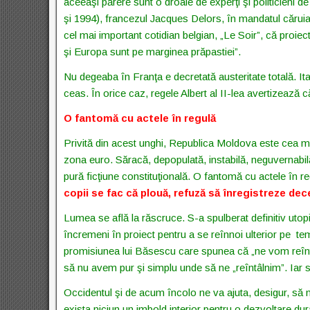
aceeaşi părere sunt o droaie de experţi şi politicieni 
şi 1994), francezul Jacques Delors, în mandatul căruia
cel mai important cotidian belgian, „Le Soir”, că proie
şi Europa sunt pe marginea prăpastiei”.
Nu degeaba în Franţa e decretată austeritate totală. 
ceas. În orice caz, regele Albert al II-lea avertizează că
O fantomă cu actele în regulă
Privită din acest unghi, Republica Moldova este cea mai
zona euro. Săracă, depopulată, instabilă, neguvernabilă,
pură ficţiune constituţională. O fantomă cu actele în r
copii se fac că plouă, refuză să înregistreze dec
Lumea se află la răscruce. S-a spulberat definitiv utop
încremeni în proiect pentru a se reînnoi ulterior pe te
promisiunea lui Băsescu care spunea că „ne vom reîntâln
să nu avem pur şi simplu unde să ne „reîntâlnim”. Iar s
Occidentul şi de acum încolo ne va ajuta, desigur, să 
exista niciun un imbold interior pentru o dezvoltare durab