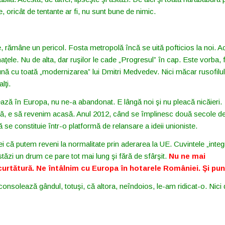
, oricât de tentante ar fi, nu sunt bune de nimic.
 rămâne un pericol. Fosta metropolă încă se uită pofticios la noi. A
ţele. Nu de alta, dar ruşilor le cade „Progresul” în cap. Este vorba, f
ună cu toată „modernizarea” lui Dmitri Medvedev. Nici măcar rusofilul
lţi.
ază în Europa, nu ne-a abandonat. E lângă noi şi nu pleacă nicăieri.
asă, e să revenim acasă. Anul 2012, când se împlinesc două secole de
 se constituie într-o platformă de relansare a ideii unioniste.
ei că putem reveni la normalitate prin aderarea la UE. Cuvintele „integ
ăzi un drum ce pare tot mai lung şi fără de sfârşit.
Nu ne mai
curtătură. Ne întâlnim cu Europa în hotarele României. Şi pu
onsolează gândul, totuşi, că altora, neîndoios, le-am ridicat-o. Nici