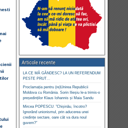
nesti
mai
e
Articole recente
cienii
ii
LA CE MĂ GÂNDESC? LA UN REFERENDUM
tilor
PESTE PRUT…
Proclamația pentru (re)Unirea Republicii
Moldova cu România. Sorin Ilieșiu le-a trimis-o
președinților Klaus Iohannis și Maia Sandu
Mircea POPESCU: ”Chișinău, încotro?
Ignorând unionismul, prin aducerea unei
credințe sectare, oare cât va dura noul
tului
guvern?”
se