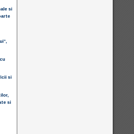
ale si
oarte
ui”,
 cu
cii si
ilor,
te si