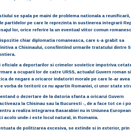
stiului se spala pe maini de problema nationala a reunificarii,
e partidelor pe care le reprezinta in sustinerea integrarii Rep
ajul lor, orice referire la un eventual viitor comun romanesc
ispozitie chiar diplomatia romaneasca, care s-a grabit sa
itiva a Chisinaului, consfiintiind urmarile tratatului dintre S
ontiera.
oficiale a deportarilor si crimelor sovietice impotriva cetat
urmare a ocuparii lor de catre URSS, actualul Guvern roman s
tica de negare a oricaror indatoriri morale pe care le-ar avea
 vorba de teritorii ce nu apartin Romaniei, ci unor state str
zentand o dezertare de la datoria sfanta a oricarui Guvern
activeaza la Chisinau sau la Bucuresti -, de a face tot ce-i po
pentru a realiza integrarea Basarabiei nu in Uniunea European
i acolo unde-i este locul natural, in Romania.
uata de politizarea excesiva, se extinde si in exterior, prin