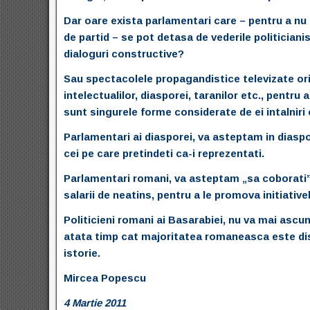
Dar oare exista parlamentari care – pentru a nu
de partid – se pot detasa de vederile politicianis
dialoguri constructive?
Sau spectacolele propagandistice televizate ori 
intelectualilor, diasporei, taranilor etc., pentru a
sunt singurele forme considerate de ei intalniri
Parlamentari ai diasporei, va asteptam in diaspor
cei pe care pretindeti ca-i reprezentati.
Parlamentari romani, va asteptam „sa coborati” p
salarii de neatins, pentru a le promova initiativ
Politicieni romani ai Basarabiei, nu va mai ascund
atata timp cat majoritatea romaneasca este disc
istorie.
Mircea Popescu
4 Martie 2011