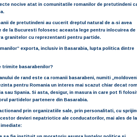
fecte nocive atat in comunitatile romanilor de pretutindeni ca
a.
nii de pretutindeni au cucerit dreptul natural de a-si avea
e de la Bucuresti folosesc aceasta lege pentru inlocuirea de
ra granitelor cu reprezentanti pentru partide.
omanilor” exporta, inclusiv in Basarabia, lupta politica dintre
 trimite basarabenilor?
anului de rand este ca romanii basarabeni, numiti „moldoveni
, prezinta pentru Romania un interes mai scazut chiar decat rom
ia sau Spania. Si asta, desigur, in masura in care pot fi folosi
rul partidelor partenere din Basarabia.
ctionand prin organizatiile sale, prin personalitati, cu sprijin
estor devieri nepatriotice ale conducatorilor, mai ales de la
 imediate:
 sa fie instituit un moratoriu asupra luptelor politice si