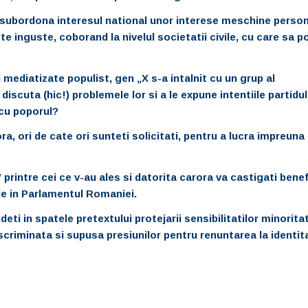
 subordona interesul national unor interese meschine person
te inguste, coborand la nivelul societatii civile, cu care sa p
mediatizate populist, gen „X s-a intalnit cu un grup al
 discuta (hic!) problemele lor si a le expune intentiile partidul
 cu poporul?
a, ori de cate ori sunteti solicitati, pentru a lucra impreuna
rintre cei ce v-au ales si datorita carora va castigati benefi
ele in Parlamentul Romaniei.
eti in spatele pretextului protejarii sensibilitatilor minoritat
riminata si supusa presiunilor pentru renuntarea la identita