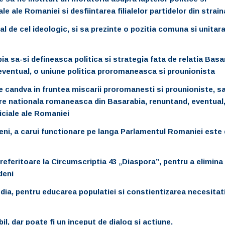
e ale Romaniei si desfiintarea filialelor partidelor din strai
al de cel ideologic, si sa prezinte o pozitia comuna si unitara
ia sa-si defineasca politica si strategia fata de relatia Basa
eventual,
o uniune politica proromaneasca si prounionista
te candva in fruntea miscarii proromanesti si prounioniste, s
ere nationala romaneasca din Basarabia, renuntand, eventual,
oficiale ale Romaniei
ni, a carui functionare pe langa Parlamentul Romaniei este 
referitoare la Circumscriptia 43 „Diaspora”, pentru a elimina
deni
ia, pentru educarea populatiei si constientizarea necesitati
il, dar poate fi un inceput de dialog si actiune.