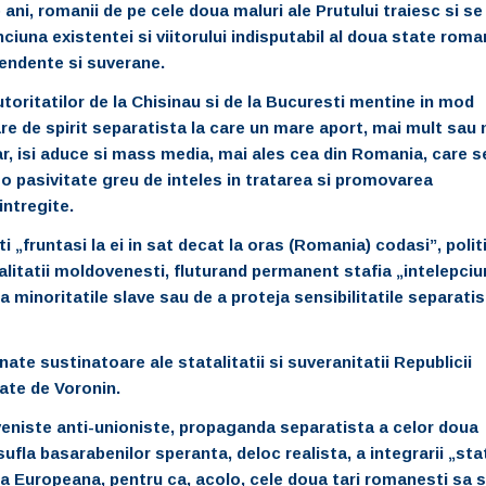
ani, romanii de pe cele doua maluri ale Prutului traiesc si se
ciuna existentei si viitorului indisputabil al doua state roma
endente si suverane.
oritatilor de la Chisinau si de la Bucuresti mentine in mod
re de spirit separatista la care un
mare aport, mai mult sau 
ar, isi aduce si mass media, mai ales cea din Romania, care s
o pasivitate greu de inteles in tratarea si promovarea
intregite.
i „fruntasi la ei in sat decat la oras (Romania) codasi”, politi
alitatii moldovenesti,
fluturand permanent stafia „intelepciun
a minoritatile slave sau de a proteja sensibilitatile separatis
te sustinatoare ale statalitatii si suveranitatii Republicii
ate de Voronin.
veniste anti-unioniste, propaganda separatista a celor doua
ufla basarabenilor speranta, deloc realista, a integrarii „sta
a Europeana, pentru ca, acolo, cele doua tari romanesti sa 