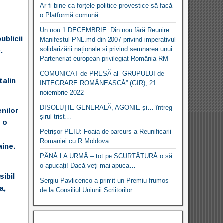
Ar fi bine ca forțele politice provestice să facă
o Platformă comună
Un nou 1 DECEMBRIE. Din nou fără Reunire.
ublicii
Manifestul PNL.md din 2007 privind imperativul
solidarizării naționale si privind semnarea unui
.
Parteneriat european privilegiat România-RM
COMUNICAT de PRESĂ al ”GRUPULUI de
talin
INTEGRARE ROMÂNEASCĂ” (GIR), 21
noiembrie 2022
DISOLUȚIE GENERALĂ, AGONIE și… întreg
enilor
șirul trist…
i o
Petrișor PEIU: Foaia de parcurs a Reunificarii
Romaniei cu R.Moldova
aine.
PÂNĂ LA URMĂ – tot pe SCURTĂTURĂ o să
o apucați! Dacă veți mai apuca…
sibil
Sergiu Pavlicenco a primit un Premiu frumos
a,
de la Consiliul Uniunii Scriitorilor