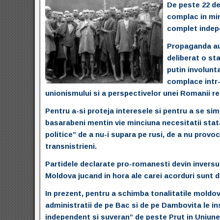
De peste 22 de 
complac in min
complet indep
Propaganda aut
deliberat o sta
putin involunt
complace intr-
unionismului si a perspectivelor unei Romanii re
Pentru a-si proteja interesele si pentru a se simt
basarabeni mentin vie minciuna necesitatii stat
politice” de a nu-i supara pe rusi, de a nu provoc
transnistrieni.
Partidele declarate pro-romanesti devin inversuna
Moldova jucand in hora ale carei acorduri sunt d
In prezent, pentru a schimba tonalitatile moldo
administratii de pe Bac si de pe Dambovita le ins
independent si suveran” de peste Prut in Uniune