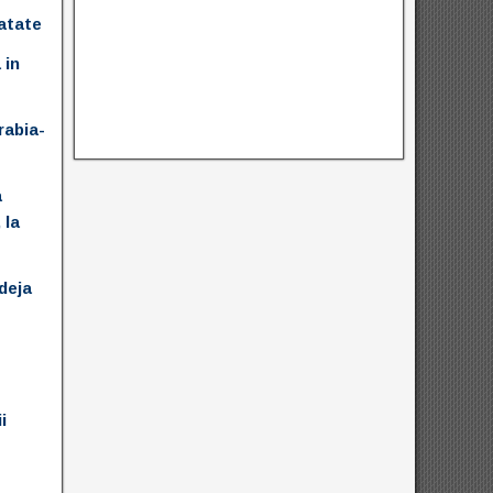
natate
 in
rabia-
a
 la
deja
i