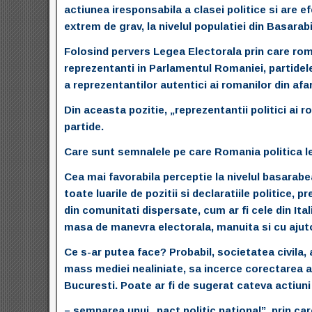
actiunea iresponsabila a clasei politice si are e
extrem de grav, la nivelul populatiei din Basarabi
Folosind pervers Legea Electorala prin care roma
reprezentanti in Parlamentul Romaniei, partidel
a reprezentantilor autentici ai romanilor din afa
Din aceasta pozitie, „reprezentantii politici ai r
partide.
Care sunt semnalele pe care Romania politica le
Cea mai favorabila perceptie la nivelul basarabe
toate luarile de pozitii si declaratiile politice
din comunitati dispersate, cum ar fi cele din Ital
masa de manevra electorala, manuita si cu ajuto
Ce s-ar putea face? Probabil, societatea civila, a
mass mediei nealiniate, sa incerce corectarea ac
Bucuresti.
Poate ar fi de sugerat cateva actiuni
– semnarea unui „pact politic national”, prin care