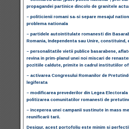
propagandei partinice dincolo de granitele actual
– politicienii romani sa-si separe mesajul nation
problema nationala
– partidele autointitulate romanesti din Basarab
Romania, Independenta sau Unire, constituind,
– personalitatile vietii publice basarabene, afla
revina in prim-planul unei noi miscari de renast
pozitiile caldute, primite in cadrul institutiilor 
– activarea Congresului Romanilor de Pretutinde
legiferata
– modificarea prevederilor din Legea Electorala 
politizarea comunitatilor romanesti de pretutin
– inceperea unei campanii sustinute in mass med
reunificarii tarii.
Desigur, acest portofoliu este minim si perfectib