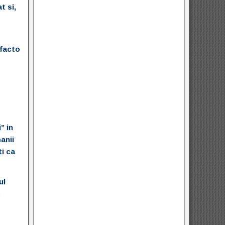
t si,
 facto
” in
anii
ti ca
ul