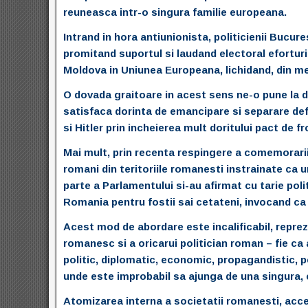
reuneasca intr-o singura familie europeana.
Intrand in hora antiunionista, politicienii Bucure
promitand suportul si laudand electoral eforturil
Moldova in Uniunea Europeana, lichidand, din mes
O dovada graitoare in acest sens ne-o pune la d
satisfaca dorinta de emancipare si separare defin
si Hitler prin incheierea mult doritului pact de fr
Mai mult, prin recenta respingere a comemorarii 
romani din teritoriile romanesti instrainate ca 
parte a Parlamentului si-au afirmat cu tarie poli
Romania pentru fostii sai cetateni, invocand ca e
Acest mod de abordare este incalificabil, repre
romanesc si a oricarui politician roman – fie ca 
politic, diplomatic, economic, propagandistic, 
unde este improbabil sa ajunga de una singura, c
Atomizarea interna a societatii romanesti, accent