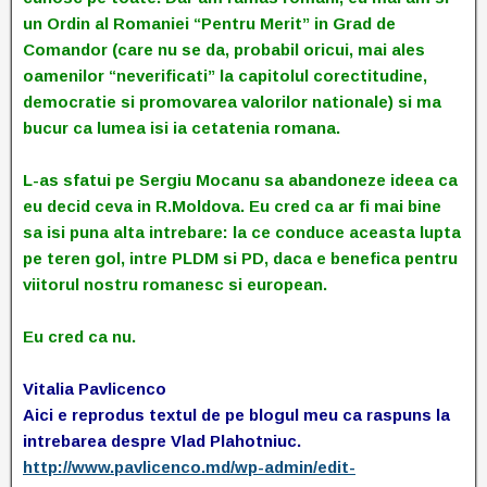
un Ordin al Romaniei “Pentru Merit” in Grad de
Comandor (care nu se da, probabil oricui, mai ales
oamenilor “neverificati” la capitolul corectitudine,
democratie si promovarea valorilor nationale) si ma
bucur ca lumea isi ia cetatenia romana.
L-as sfatui pe Sergiu Mocanu sa abandoneze ideea ca
eu decid ceva in R.Moldova. Eu cred ca ar fi mai bine
sa isi puna alta intrebare: la ce conduce aceasta lupta
pe teren gol, intre PLDM si PD, daca e benefica pentru
viitorul nostru romanesc si european.
Eu cred ca nu.
Vitalia Pavlicenco
Aici e reprodus textul de pe blogul meu ca raspuns la
intrebarea despre Vlad Plahotniuc.
http://www.pavlicenco.md/wp-admin/edit-