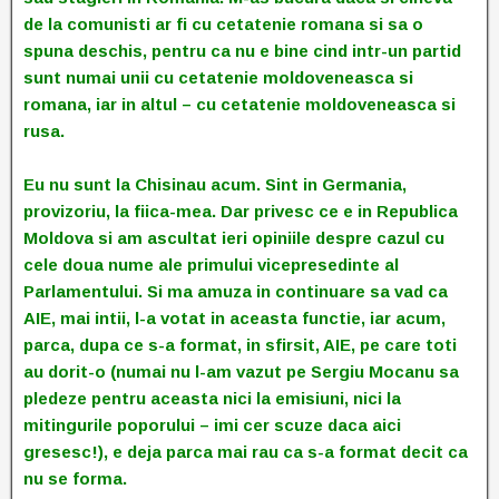
de la comunisti ar fi cu cetatenie romana si sa o
spuna deschis, pentru ca nu e bine cind intr-un partid
sunt numai unii cu cetatenie moldoveneasca si
romana, iar in altul – cu cetatenie moldoveneasca si
rusa.
Eu nu sunt la Chisinau acum. Sint in Germania,
provizoriu, la fiica-mea. Dar privesc ce e in Republica
Moldova si am ascultat ieri opiniile despre cazul cu
cele doua nume ale primului vicepresedinte al
Parlamentului. Si ma amuza in continuare sa vad ca
AIE, mai intii, l-a votat in aceasta functie, iar acum,
parca, dupa ce s-a format, in sfirsit, AIE, pe care toti
au dorit-o (numai nu l-am vazut pe Sergiu Mocanu sa
pledeze pentru aceasta nici la emisiuni, nici la
mitingurile poporului – imi cer scuze daca aici
gresesc!), e deja parca mai rau ca s-a format decit ca
nu se forma.