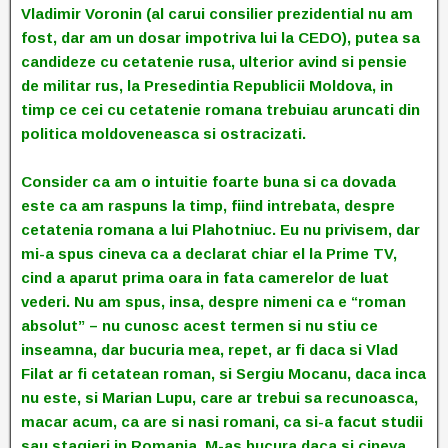
Vladimir Voronin (al carui consilier prezidential nu am
fost, dar am un dosar impotriva lui la CEDO), putea sa
candideze cu cetatenie rusa, ulterior avind si pensie
de militar rus, la Presedintia Republicii Moldova, in
timp ce cei cu cetatenie romana trebuiau aruncati din
politica moldoveneasca si ostracizati.
Consider ca am o intuitie foarte buna si ca dovada
este ca am raspuns la timp, fiind intrebata, despre
cetatenia romana a lui Plahotniuc. Eu nu privisem, dar
mi-a spus cineva ca a declarat chiar el la Prime TV,
cind a aparut prima oara in fata camerelor de luat
vederi. Nu am spus, insa, despre nimeni ca e “roman
absolut” – nu cunosc acest termen si nu stiu ce
inseamna, dar bucuria mea, repet, ar fi daca si Vlad
Filat ar fi cetatean roman, si Sergiu Mocanu, daca inca
nu este, si Marian Lupu, care ar trebui sa recunoasca,
macar acum, ca are si nasi romani, ca si-a facut studii
sau stagieri in Romania. M-as bucura daca si cineva