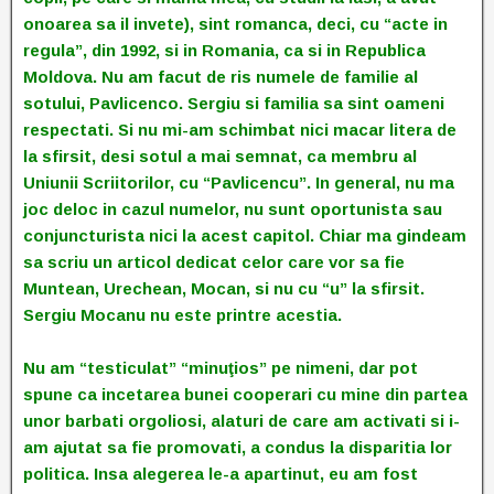
onoarea sa il invete), sint romanca, deci, cu “acte in
regula”, din 1992, si in Romania, ca si in Republica
Moldova. Nu am facut de ris numele de familie al
sotului, Pavlicenco. Sergiu si familia sa sint oameni
respectati. Si nu mi-am schimbat nici macar litera de
la sfirsit, desi sotul a mai semnat, ca membru al
Uniunii Scriitorilor, cu “Pavlicencu”. In general, nu ma
joc deloc in cazul numelor, nu sunt oportunista sau
conjuncturista nici la acest capitol. Chiar ma gindeam
sa scriu un articol dedicat celor care vor sa fie
Muntean, Urechean, Mocan, si nu cu “u” la sfirsit.
Sergiu Mocanu nu este printre acestia.
Nu am “testiculat” “minuţios” pe nimeni, dar pot
spune ca incetarea bunei cooperari cu mine din partea
unor barbati orgoliosi, alaturi de care am activati si i-
am ajutat sa fie promovati, a condus la disparitia lor
politica. Insa alegerea le-a apartinut, eu am fost