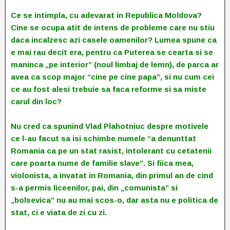
Ce se intimpla, cu adevarat in Republica Moldova?
Cine se ocupa atit de intens de probleme care nu stiu
daca incalzesc azi casele oamenilor? Lumea spune ca
e mai rau decit era, pentru ca Puterea se cearta si se
maninca „pe interior” (noul limbaj de lemn), de parca ar
avea ca scop major “cine pe cine papa”, si nu cum cei
ce au fost alesi trebuie sa faca reforme si sa miste
carul din loc?
Nu cred ca spunind Vlad Plahotniuc despre motivele
ce l-au facut sa isi schimbe numele “a denunttat
Romania ca pe un stat rasist, intolerant cu cetatenii
care poarta nume de familie slave”. Si fiica mea,
violonista, a invatat in Romania, din primul an de cind
s-a permis liceenilor, pai, din „comunista” si
„bolsevica” nu au mai scos-o, dar asta nu e politica de
stat, ci e viata de zi cu zi.