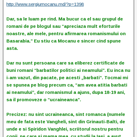
http://www.sergiumocanu.md/?p=1398
Dar, sa le luam pe rind. Ma bucur ca el sau grupul de
romani de pe blogul sau “apreciaza mult eforturile
noastre, ale mele, pentru afirmarea romanismului оn
Basarabia.” Eu stiu ca Mocanu e sincer cind spune
asta.
Dar nu sunt persoana care sa eliberez certificate de
buni romani “barbatilor politici ai neamului”. Eu inca nu
i-am vazut, din pacate, pe acesti „barbati”. Tocmai mi
se spunea pe blog precum ca, “am avea atitia barbati
ai neamului”, dar romanismul a ajuns, dupa 18-19 ani,
sa il promoveze o “ucraineanca”.
Precizez: nu sint ucraineanca, sint romanca (numele
meu de fata este Vangheli, sint din Grinauti-Balti, de
unde e si Spiridon Vanghlei, scriitorul nostru pentru
copii, pe care si mama mea, cu studii la Iasi, a avut