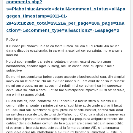
comments.php?
s=Plahotniuc&mode=detail&comment_status=all&pa
gegen_timestamp=2011-01-
28+20:18:28&_total=29121&_per_page=20&_page=1&a
ction=-1&comment_type=all&action2=-1&apage=2
Pt Dorel
Il cunosc pe Plahotniuc asa ca toata lumea. Nu am cu el relatii. Am avut o
data o discutie ocazionala, in care mi-a explicat ce reprezinta, intr-o anume
masura.
Nu pot spune multe, dar este si cetatean roman, este si patriot roman
basarabean, e foarte ager. Si merg, aici, in continuare, cu opiniile mele
subiective.
Eu nu-mi pot permite sa judec despre aspectele businessului sau, din simplul
motiv ca nu le cunosc. Nu am avut de unde si nu am avut de ce sa le cunosc,
nu mi-am propus, nu am acces, nici relatii, nici consultanti sa imi sugereze
ceva. Mi-a solicitat o data Filat sa fac o interpelare impotriva lui si am facut-o,
am primit raspuns oficial.
Eu am inteles, insa, colateral, ca Plahotniuc a fost in sfera businessului
comunistilor si, poate, e printre cei ce a facut bine acolo unde altii ar fi facut
rau sau mai rau. A rezistat cu greu presiunilor comunistilor, care vroiau doar
sa se foloseasca de toti, de tot si de Plahotniuc. Cred ca a stiut sa manevreze
intre lege si presiunile comunistilor. Apoi si-a propus sa asigure o trecere “de
catifea” de la dictatura comunista la o guvernare democratica in sens politic
si economic. Impresia mea este ca si la formarea primei AIE, si la formarea
celei de-a doua AIE Plahotniuc a avut un rol benefic si important. El este un