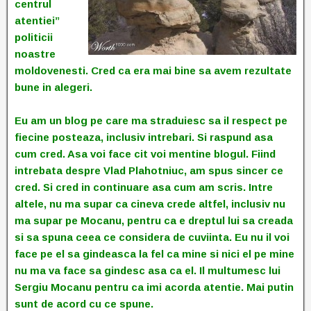
centrul
atentiei”
politicii
noastre
moldovenesti. Cred ca era mai bine sa avem rezultate
bune in alegeri.
Eu am un blog pe care ma straduiesc sa il respect pe
fiecine posteaza, inclusiv intrebari. Si raspund asa
cum cred. Asa voi face cit voi mentine blogul. Fiind
intrebata despre Vlad Plahotniuc, am spus sincer ce
cred. Si cred in continuare asa cum am scris. Intre
altele, nu ma supar ca cineva crede altfel, inclusiv nu
ma supar pe Mocanu, pentru ca e dreptul lui sa creada
si sa spuna ceea ce considera de cuviinta. Eu nu il voi
face pe el sa gindeasca la fel ca mine si nici el pe mine
nu ma va face sa gindesc asa ca el. Il multumesc lui
Sergiu Mocanu pentru ca imi acorda atentie. Mai putin
sunt de acord cu ce spune.