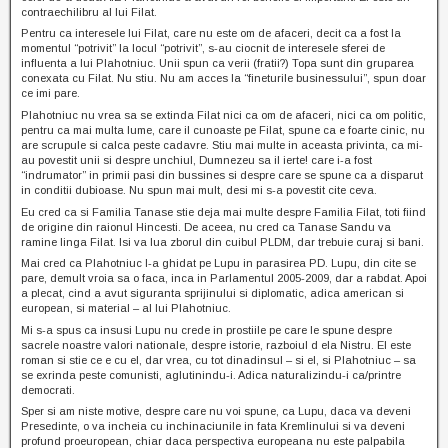
contraechilibru al lui Filat.
Pentru ca interesele lui Filat, care nu este om de afaceri, decit ca a fost la
momentul “potrivit” la locul “potrivit”, s-au ciocnit de interesele sferei de
influenta a lui Plahotniuc. Unii spun ca verii (fratii?) Topa sunt din gruparea
conexata cu Filat. Nu stiu. Nu am acces la “fineturile businessului”, spun doar
ce imi pare.
Plahotniuc nu vrea sa se extinda Filat nici ca om de afaceri, nici ca om politic,
pentru ca mai multa lume, care il cunoaste pe Filat, spune ca e foarte cinic, nu
are scrupule si calca peste cadavre. Stiu mai multe in aceasta privinta, ca mi-
au povestit unii si despre unchiul, Dumnezeu sa il ierte! care i-a fost
“indrumator” in primii pasi din bussines si despre care se spune ca a disparut
in conditii dubioase. Nu spun mai mult, desi mi s-a povestit cite ceva.
Eu cred ca si Familia Tanase stie deja mai multe despre Familia Filat, toti fiind
de origine din raionul Hincesti. De aceea, nu cred ca Tanase Sandu va
ramine linga Filat. Isi va lua zborul din cuibul PLDM, dar trebuie curaj si bani.
Mai cred ca Plahotniuc l-a ghidat pe Lupu in parasirea PD. Lupu, din cite se
pare, demult vroia sa o faca, inca in Parlamentul 2005-2009, dar a rabdat. Apoi
a plecat, cind a avut siguranta sprijinului si diplomatic, adica american si
european, si material – al lui Plahotniuc.
Mi s-a spus ca insusi Lupu nu crede in prostiile pe care le spune despre
sacrele noastre valori nationale, despre istorie, razboiul d ela Nistru. El este
roman si stie ce e cu el, dar vrea, cu tot dinadinsul – si el, si Plahotniuc – sa
se exrinda peste comunisti, aglutinindu-i. Adica naturalizindu-i ca/printre
democrati.
Sper si am niste motive, despre care nu voi spune, ca Lupu, daca va deveni
Presedinte, o va incheia cu inchinaciunile in fata Kremlinului si va deveni
profund proeuropean, chiar daca perspectiva europeana nu este palpabila