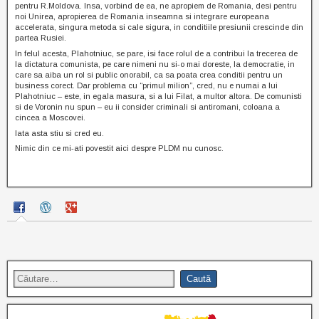
pentru R.Moldova. Insa, vorbind de ea, ne apropiem de Romania, desi pentru
noi Unirea, apropierea de Romania inseamna si integrare europeana
accelerata, singura metoda si cale sigura, in conditiile presiunii crescinde din
partea Rusiei.
In felul acesta, Plahotniuc, se pare, isi face rolul de a contribui la trecerea de
la dictatura comunista, pe care nimeni nu si-o mai doreste, la democratie, in
care sa aiba un rol si public onorabil, ca sa poata crea conditii pentru un
business corect. Dar problema cu “primul milion”, cred, nu e numai a lui
Plahotniuc – este, in egala masura, si a lui Filat, a multor altora. De comunisti
si de Voronin nu spun – eu ii consider criminali si antiromani, coloana a
cincea a Moscovei.
Iata asta stiu si cred eu.
Nimic din ce mi-ati povestit aici despre PLDM nu cunosc.