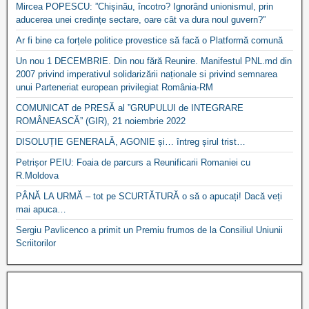
Mircea POPESCU: ”Chișinău, încotro? Ignorând unionismul, prin
aducerea unei credințe sectare, oare cât va dura noul guvern?”
Ar fi bine ca forțele politice provestice să facă o Platformă comună
Un nou 1 DECEMBRIE. Din nou fără Reunire. Manifestul PNL.md din
2007 privind imperativul solidarizării naționale si privind semnarea
unui Parteneriat european privilegiat România-RM
COMUNICAT de PRESĂ al ”GRUPULUI de INTEGRARE
ROMÂNEASCĂ” (GIR), 21 noiembrie 2022
DISOLUȚIE GENERALĂ, AGONIE și… întreg șirul trist…
Petrișor PEIU: Foaia de parcurs a Reunificarii Romaniei cu
R.Moldova
PÂNĂ LA URMĂ – tot pe SCURTĂTURĂ o să o apucați! Dacă veți
mai apuca…
Sergiu Pavlicenco a primit un Premiu frumos de la Consiliul Uniunii
Scriitorilor