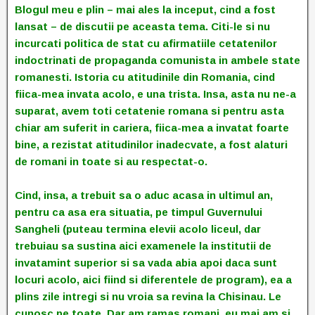
Blogul meu e plin – mai ales la inceput, cind a fost
lansat – de discutii pe aceasta tema. Citi-le si nu
incurcati politica de stat cu afirmatiile cetatenilor
indoctrinati de propaganda comunista in ambele state
romanesti. Istoria cu atitudinile din Romania, cind
fiica-mea invata acolo, e una trista. Insa, asta nu ne-a
suparat, avem toti cetatenie romana si pentru asta
chiar am suferit in cariera, fiica-mea a invatat foarte
bine, a rezistat atitudinilor inadecvate, a fost alaturi
de romani in toate si au respectat-o.
Cind, insa, a trebuit sa o aduc acasa in ultimul an,
pentru ca asa era situatia, pe timpul Guvernului
Sangheli (puteau termina elevii acolo liceul, dar
trebuiau sa sustina aici examenele la institutii de
invatamint superior si sa vada abia apoi daca sunt
locuri acolo, aici fiind si diferentele de program), ea a
plins zile intregi si nu vroia sa revina la Chisinau. Le
cunosc pe toate. Dar am ramas romani, eu mai am si