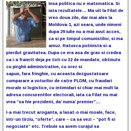
Insa politica nu e matematica. Si
iata rezultatele… Ma uit la Filat de
vreo
doua zile, dar mai ales la
Moldova-1, azi seara, unde nimeni
dupa 29 iulie nu a mai avut acces,
ca si pe timpul comunistilor, si ma
amuz. Ratusca putinista si-a
pierdut gravitatea. Dupa ce era asa de grav si credea
ca i-a
fraierit deja pe toti cu 32 de mandate, obtinute
cu pirghii administrative, cu orez
si
sapun, fara fringhie, cu aceasta dezgustatoare
cumparare a voturilor de catre PLDM, cu fraudari
morale si logistice, cu intimidari si chiar mai mult la
adresa concurentilor electorali, iata ca Filat nu mai
vrea “sa hie prezident, da’ numa’ premier”…
I-a mai trecut aroganta, a lasat-o mai moale, face,
intr-un tirziu, “oferte”, care – ca sa vezi – “pot fi si
negociate” etc. Trebuie sa avem curajul sa