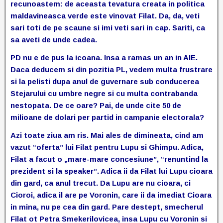
recunoastem: de aceasta tevatura creata in politica
maldavineasca verde este vinovat Filat. Da, da, veti
sari toti de pe scaune si imi veti sari in cap. Sariti, ca
sa aveti de unde cadea.
PD nu e de pus la icoana. Insa a ramas un an in AIE.
Daca deducem si din pozitia PL, vedem multa frustrare
si la pelisti dupa anul de guvernare sub conducerea
Stejarului cu umbre negre si cu multa contrabanda
nestopata. De ce oare? Pai, de unde cite 50 de
milioane de dolari per partid in campanie electorala?
Azi toate ziua am ris. Mai ales de dimineata, cind am
vazut “oferta” lui Filat pentru Lupu si Ghimpu. Adica,
Filat a facut o „mare-mare concesiune”, “renuntind la
prezident si la speaker”. Adica ii da Filat lui Lupu cioara
din gard, ca anul trecut. Da Lupu are nu cioara, ci
Cioroi, adica il are pe Voronin, care ii da imediat Cioara
in mina, nu pe cea din gard. Pare destept, smecherul
Filat ot Petra Smekerilovicea, insa Lupu cu Voronin si