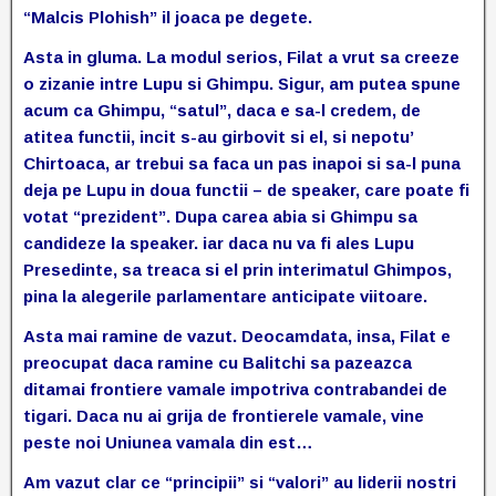
“Malcis Plohish” il joaca pe degete.
Asta in gluma. La modul serios, Filat a vrut sa creeze
o zizanie intre Lupu si Ghimpu. Sigur, am putea spune
acum ca Ghimpu, “satul”, daca e sa-l credem, de
atitea functii, incit s-au girbovit si el, si nepotu’
Chirtoaca, ar trebui sa faca un pas inapoi si sa-l puna
deja pe Lupu in doua functii – de speaker, care poate fi
votat “prezident”. Dupa carea abia si Ghimpu sa
candideze la speaker. iar daca nu va fi ales Lupu
Presedinte, sa treaca si el prin interimatul Ghimpos,
pina la alegerile parlamentare anticipate viitoare.
Asta mai ramine de vazut. Deocamdata, insa, Filat e
preocupat daca ramine cu Balitchi sa pazeazca
ditamai frontiere vamale impotriva contrabandei de
tigari. Daca nu ai grija de frontierele vamale, vine
peste noi Uniunea vamala din est…
Am vazut clar ce “principii” si “valori” au liderii nostri