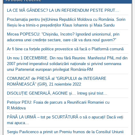
LA CE MĂ GÂNDESC? LA UN REFERENDUM PESTE PRUT…
Proclamația pentru (re)Unirea Republicii Moldova cu România. Sorin
Ilieșiu le-a trimis-o președinților Klaus Iohannis și Maia Sandu
Mircea POPESCU: ”Chișinău, încotro? Ignorând unionismul, prin
aducerea unei credințe sectare, oare cât va dura noul guvern?”
Ar fi bine ca forțele politice provestice să facă o Platformă comună
Un nou 1 DECEMBRIE. Din nou fără Reunire. Manifestul PNL.md din
2007 privind imperativul solidarizării naționale si privind semnarea
unui Parteneriat european privilegiat România-RM
COMUNICAT de PRESĂ al ”GRUPULUI de INTEGRARE
ROMÂNEASCĂ” (GIR), 21 noiembrie 2022
DISOLUȚIE GENERALĂ, AGONIE și… întreg șirul trist…
Petrișor PEIU: Foaia de parcurs a Reunificarii Romaniei cu
R.Moldova
PÂNĂ LA URMĂ – tot pe SCURTĂTURĂ o să o apucați! Dacă veți
mai apuca…
Sergiu Pavlicenco a primit un Premiu frumos de la Consiliul Uniunii