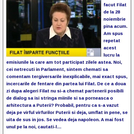
facut Filat
de la 28
noiembrie
pina acum.
Am spus
repetat
acest
lucru la
emisiunile la care am tot participat zilele astea. Noi,
cei netrecuti in Parlament, sintem chemati sa
comentam tergiversarile inexplicabile, mai exact spus,
incercarile de fentare din partea lui Filat. De ce a doua
zi dupa alegeri Filat nu si-a chemat partenerii posibili
de dialog sa isi stringa miinile si sa porneasca o
arhitectura a Puterii?
Probabil, pentru ca s-a vazut
deja pe virful virfurilor Puterii si deja, umflat in pene, se
uita de sus in jos. Se vedea deja napoleon. A mai fost
unul pe la noi, cautati-l…