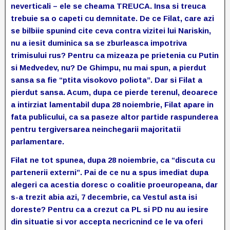
neverticali – ele se cheama TREUCA. Insa si treuca
trebuie sa o capeti cu demnitate. De ce Filat, care azi
se bilbiie spunind cite ceva contra vizitei lui Nariskin,
nu a iesit duminica sa se zburleasca impotriva
trimisului rus? Pentru ca mizeaza pe prietenia cu Putin
si Medvedev, nu? De Ghimpu, nu mai spun, a pierdut
sansa sa fie “ptita visokovo poliota”. Dar si Filat a
pierdut sansa. Acum, dupa ce pierde terenul, deoarece
a intirziat lamentabil dupa 28 noiembrie, Filat apare in
fata publicului, ca sa paseze altor partide raspunderea
pentru tergiversarea neinchegarii majoritatii
parlamentare.
Filat ne tot spunea, dupa 28 noiembrie, ca “discuta cu
partenerii externi”. Pai de ce nu a spus imediat dupa
alegeri ca acestia doresc o coalitie proeuropeana, dar
s-a trezit abia azi, 7 decembrie, ca Vestul asta isi
doreste? Pentru ca a crezut ca PL si PD nu au iesire
din situatie si vor accepta necricnind ce le va oferi