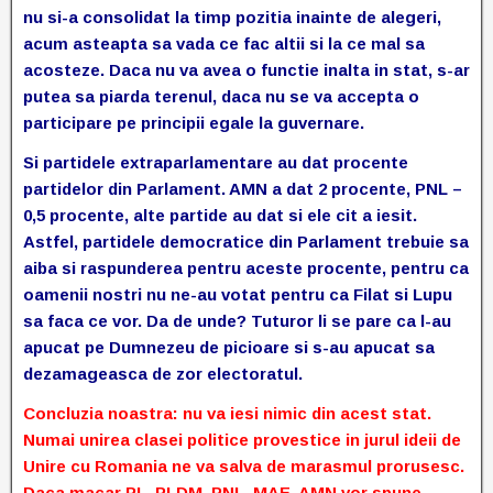
nu si-a consolidat la timp pozitia inainte de alegeri,
acum asteapta sa vada ce fac altii si la ce mal sa
acosteze. Daca nu va avea o functie inalta in stat, s-ar
putea sa piarda terenul, daca nu se va accepta o
participare pe principii egale la guvernare.
Si partidele extraparlamentare au dat procente
partidelor din Parlament. AMN a dat 2 procente, PNL –
0,5 procente, alte partide au dat si ele cit a iesit.
Astfel, partidele democratice din Parlament trebuie sa
aiba si raspunderea pentru aceste procente, pentru ca
oamenii nostri nu ne-au votat pentru ca Filat si Lupu
sa faca ce vor. Da de unde? Tuturor li se pare ca l-au
apucat pe Dumnezeu de picioare si s-au apucat sa
dezamageasca de zor electoratul.
Concluzia noastra: nu va iesi nimic din acest stat.
Numai unirea clasei politice provestice in jurul ideii de
Unire cu Romania ne va salva de marasmul prorusesc.
Daca macar PL, PLDM, PNL, MAE, AMN vor spune