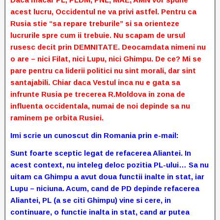
acest lucru, Occidentul ne va privi astfel. Pentru ca
Rusia stie “sa repare treburile” si sa orienteze
lucrurile spre cum ii trebuie. Nu scapam de ursul
rusesc decit prin DEMNITATE. Deocamdata nimeni nu
o are – nici Filat, nici Lupu, nici Ghimpu. De ce? Mi se
pare pentru ca liderii politici nu sint morali, dar sint
santajabili. Chiar daca Vestul inca nu e gata sa
infrunte Rusia pe trecerea R.Moldova in zona de
influenta occidentala, numai de noi depinde sa nu
raminem pe orbita Rusiei.
Imi scrie un cunoscut din Romania prin e-mail:
Sunt foarte sceptic legat de refacerea Aliantei. In
acest context, nu inteleg deloc pozitia PL-ului… Sa nu
uitam ca Ghimpu a avut doua functii inalte in stat, iar
Lupu – niciuna. Acum, cand de PD depinde refacerea
Aliantei, PL (a se citi Ghimpu) vine si cere, in
continuare, o functie inalta in stat, cand ar putea