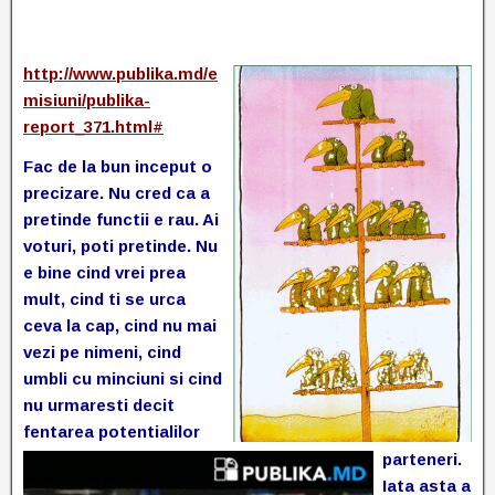
http://www.publika.md/e
misiuni/publika-
report_371.html#
Fac de la bun inceput o
precizare. Nu cred ca a
pretinde functii e rau. Ai
voturi, poti pretinde. Nu
e bine cind vrei prea
mult, cind ti se urca
ceva la cap, cind nu mai
vezi pe nimeni, cind
umbli cu minciuni si cind
nu urmaresti decit
fentarea potentialilor
parteneri.
Iata asta a