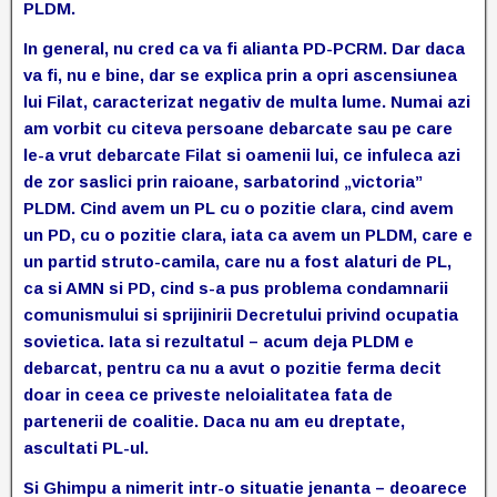
PLDM.
In general, nu cred ca va fi alianta PD-PCRM. Dar daca
va fi, nu e bine, dar se explica prin a opri ascensiunea
lui Filat, caracterizat negativ de multa lume. Numai azi
am vorbit cu citeva persoane debarcate sau pe care
le-a vrut debarcate Filat si oamenii lui, ce infuleca azi
de zor saslici prin raioane, sarbatorind „victoria”
PLDM. Cind avem un PL cu o pozitie clara, cind avem
un PD, cu o pozitie clara, iata ca avem un PLDM, care e
un partid struto-camila, care nu a fost alaturi de PL,
ca si AMN si PD, cind s-a pus problema condamnarii
comunismului si sprijinirii Decretului privind ocupatia
sovietica. Iata si rezultatul – acum deja PLDM e
debarcat, pentru ca nu a avut o pozitie ferma decit
doar in ceea ce priveste neloialitatea fata de
partenerii de coalitie. Daca nu am eu dreptate,
ascultati PL-ul.
Si Ghimpu a nimerit intr-o situatie jenanta – deoarece