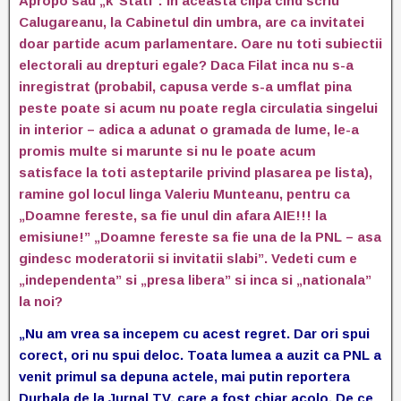
Apropo sau „k’ Stati”: in aceasta clipa cind scriu
Calugareanu, la Cabinetul din umbra, are ca invitatei
doar partide acum parlamentare. Oare nu toti subiectii
electorali au drepturi egale? Daca Filat inca nu s-a
inregistrat (probabil, capusa verde s-a umflat pina
peste poate si acum nu poate regla circulatia singelui
in interior – adica a adunat o gramada de lume, le-a
promis multe si marunte si nu le poate acum
satisface la toti asteptarile privind plasarea pe lista),
ramine gol locul linga Valeriu Munteanu, pentru ca
„Doamne fereste, sa fie unul din afara AIE!!! la
emisiune!” „Doamne fereste sa fie una de la PNL – asa
gindesc moderatorii si invitatii slabi”. Vedeti cum e
„independenta” si „presa libera” si inca si „nationala”
la noi?
„Nu am vrea sa incepem cu acest regret. Dar ori spui
corect, ori nu spui deloc. Toata lumea a auzit ca PNL a
venit primul sa depuna actele, mai putin reportera
Durbala de la Jurnal TV, care a fost chiar acolo. De ce