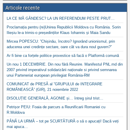
Articole recente
LA CE MĂ GÂNDESC? LA UN REFERENDUM PESTE PRUT…
Proclamația pentru (re)Unirea Republicii Moldova cu România. Sorin
Ilieșiu le-a trimis-o președinților Klaus Iohannis și Maia Sandu
Mircea POPESCU: ”Chișinău, încotro? Ignorând unionismul, prin
aducerea unei credințe sectare, oare cât va dura noul guvern?”
Ar fi bine ca forțele politice provestice să facă o Platformă comună
Un nou 1 DECEMBRIE. Din nou fără Reunire. Manifestul PNL.md din
2007 privind imperativul solidarizării naționale si privind semnarea
unui Parteneriat european privilegiat România-RM
COMUNICAT de PRESĂ al ”GRUPULUI de INTEGRARE
ROMÂNEASCĂ” (GIR), 21 noiembrie 2022
DISOLUȚIE GENERALĂ, AGONIE și… întreg șirul trist…
Petrișor PEIU: Foaia de parcurs a Reunificarii Romaniei cu
R.Moldova
PÂNĂ LA URMĂ – tot pe SCURTĂTURĂ o să o apucați! Dacă veți
mai apuca…