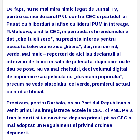
De fapt, nu ne mai mira nimic legat de Jurnal TV,
pentru ca nici dosarul PNL contra CEC si partidul lui
Pasat cu bilborduri si afise cu liderul PUM in intreaga
R.Moldova, cind la CEC, in perioada referendumului e
dat „cheltuieli zero”, nu prezinta interes pentru
aceasta televiziune zisa „libera”, dar, mai curind,
verde. Mai mult – reporteri de aici iau declaratii si
interviuri de la noi in sala de judecata, dupa care nu le
dau pe post. Nu va mai cheltuiti, deci volumul digital
de imprimare sau pelicula cu „dusmanii poporului”,
precum ne vede aiatolahul cel verde, premierul actual
cu moţ artificial.
Precizam, pentru Durbala, ca nu Partidul Republican a
venit primul sa inregistreze actele la CEC, ci PNL. PR a
tras la sorti si i-a cazut sa depuna primul, pt ca CEC a
mai adoptat un Regulament si privind ordinea
depunerii.