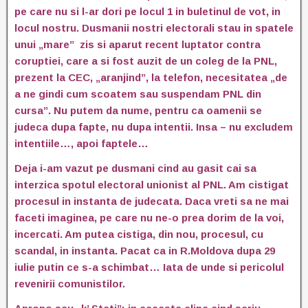
pe care nu si l-ar dori pe locul 1 in buletinul de vot, in
locul nostru. Dusmanii nostri electorali stau in spatele
unui „mare” zis si aparut recent luptator contra
coruptiei, care a si fost auzit de un coleg de la PNL,
prezent la CEC, „aranjind”, la telefon, necesitatea „de
a ne gindi cum scoatem sau suspendam PNL din
cursa”. Nu putem da nume, pentru ca oamenii se
judeca dupa fapte, nu dupa intentii. Insa – nu excludem
intentiile…, apoi faptele…
Deja i-am vazut pe dusmani cind au gasit cai sa
interzica spotul electoral unionist al PNL. Am cistigat
procesul in instanta de judecata. Daca vreti sa ne mai
faceti imaginea, pe care nu ne-o prea dorim de la voi,
incercati. Am putea cistiga, din nou, procesul, cu
scandal, in instanta. Pacat ca in R.Moldova dupa 29
iulie putin ce s-a schimbat… Iata de unde si pericolul
revenirii comunistilor.