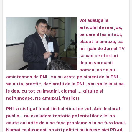
Voi adauga la
articolul de mai jos,
pe care il las intact,
plasat la amiaza, ca
mi-i jale de Jurnal TV
sa vad ce eforturi
depun sarmanii
oameni ca sa nu
aminteasca de PNL, sa nu arate pe nimeni de la PNL,
sa nu ia, practic, declaratii de la PNL, sau sa le ia si sa
le dea, cu tot cu imagini, cit mai … gîtuite si
nefrumoase. Ne amuzati, fratilor!
PNL a cistigat locul I in buletinul de vot. Am declarat
public – nu excludem tentatia potentatilor zilei sa
caute cai urite de a ne face probleme si a ne fura locul.
Numai ca dusmanii nostri politici nu iubesc nici PD-ul,