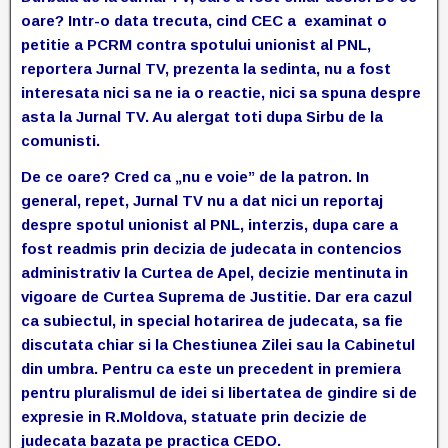
oare? Intr-o data trecuta, cind CEC a examinat o
petitie a PCRM contra spotului unionist al PNL,
reportera Jurnal TV, prezenta la sedinta, nu a fost
interesata nici sa ne ia o reactie, nici sa spuna despre
asta la Jurnal TV. Au alergat toti dupa Sirbu de la
comunisti.
De ce oare? Cred ca „nu e voie” de la patron. In
general, repet, Jurnal TV nu a dat nici un reportaj
despre spotul unionist al PNL, interzis, dupa care a
fost readmis prin decizia de judecata in contencios
administrativ la Curtea de Apel, decizie mentinuta in
vigoare de Curtea Suprema de Justitie. Dar era cazul
ca subiectul, in special hotarirea de judecata, sa fie
discutata chiar si la Chestiunea Zilei sau la Cabinetul
din umbra. Pentru ca este un precedent in premiera
pentru pluralismul de idei si libertatea de gindire si de
expresie in R.Moldova, statuate prin decizie de
judecata bazata pe practica CEDO.