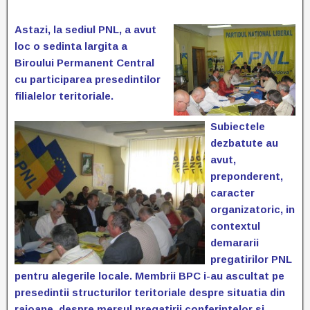
Astazi, la sediul PNL, a avut
loc o sedinta largita a
Biroului Permanent Central
cu participarea presedintilor
filialelor teritoriale.
Subiectele
dezbatute au
avut,
preponderent,
caracter
organizatoric, in
contextul
demararii
pregatirilor PNL
pentru alegerile locale. Membrii BPC i-au ascultat pe
presedintii structurilor teritoriale despre situatia din
raioane, despre mersul pregatirii conferintelor si