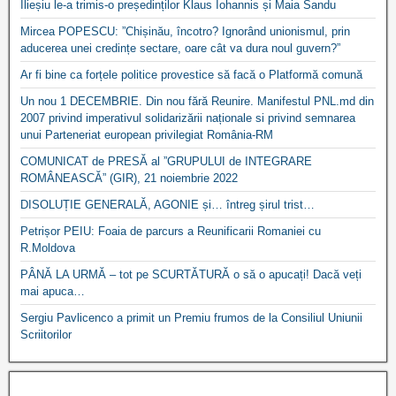
Ilieșiu le-a trimis-o președinților Klaus Iohannis și Maia Sandu
Mircea POPESCU: ”Chișinău, încotro? Ignorând unionismul, prin
aducerea unei credințe sectare, oare cât va dura noul guvern?”
Ar fi bine ca forțele politice provestice să facă o Platformă comună
Un nou 1 DECEMBRIE. Din nou fără Reunire. Manifestul PNL.md din
2007 privind imperativul solidarizării naționale si privind semnarea
unui Parteneriat european privilegiat România-RM
COMUNICAT de PRESĂ al ”GRUPULUI de INTEGRARE
ROMÂNEASCĂ” (GIR), 21 noiembrie 2022
DISOLUȚIE GENERALĂ, AGONIE și… întreg șirul trist…
Petrișor PEIU: Foaia de parcurs a Reunificarii Romaniei cu
R.Moldova
PÂNĂ LA URMĂ – tot pe SCURTĂTURĂ o să o apucați! Dacă veți
mai apuca…
Sergiu Pavlicenco a primit un Premiu frumos de la Consiliul Uniunii
Scriitorilor