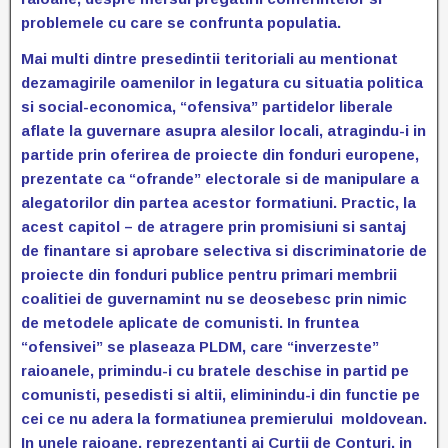
problemele cu care se confrunta populatia.
Mai multi dintre presedintii teritoriali au mentionat
dezamagirile oamenilor in legatura cu situatia politica
si social-economica, “ofensiva” partidelor liberale
aflate la
guvernare asupra alesilor locali, atragindu-i in
partide prin oferirea de proiecte din fonduri europene,
prezentate ca “ofrande” electorale si de manipulare a
alegatorilor din partea acestor formatiuni. Practic, la
acest capitol – de atragere prin promisiuni si santaj
de finantare si aprobare selectiva si discriminatorie de
proiecte din fonduri publice pentru primari membrii
coalitiei de guvernamint nu se deosebesc prin nimic
de metodele aplicate de comunisti. In fruntea
“ofensivei” se plaseaza PLDM, care “inverzeste”
raioanele, primindu-i cu bratele deschise in partid pe
comunisti, pesedisti si altii, eliminindu-i din functie pe
cei ce nu adera la formatiunea premierului moldovean.
In unele raioane, reprezentanti ai Curtii de Conturi, in