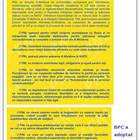
BPC a
adoptat