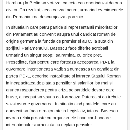
Hamburg la Berlin sa voteze, ca cetatean onorindu-si datoria
civica. Ca rezultat, ceea ce vad acum, urmarind evenimentele
din Romania, ma descurajeaza groaznic.
In situatia in care patru partide si reprezentantii minoritatilor
din Parlament au convenit asupra unui candidat roman de
origine germana la functia de premier si au 65 la suta din
sprijinul Parlamentului, Basescu face diferite acrobatii
urmarind un singur scop: sa ramina, cu orice pret,
Presedinte, fapt pentru care forteaza acceptarea PD-L la
guvernare, intentioneaza vadit sa numeasca un candidat din
partea PD-L, generind instabilitate si intrarea Statului Roman
in incapacitatea de plata a pensiilor si salariilor, ba mai si
arunca raspunderea pentru criza pe partidele despre care,
brusc, a inceput sa spuna ca formeaza Puterea si ca trebuie
sa-si asume guvernarea. In situatia cind partidele, care au
convenit sa faca o majoritate in Legislativ, iata ca Basescu
invoca relatii proaste cu organismele financiar-bancare
internationale si ameninta cu neplata pensiilor.