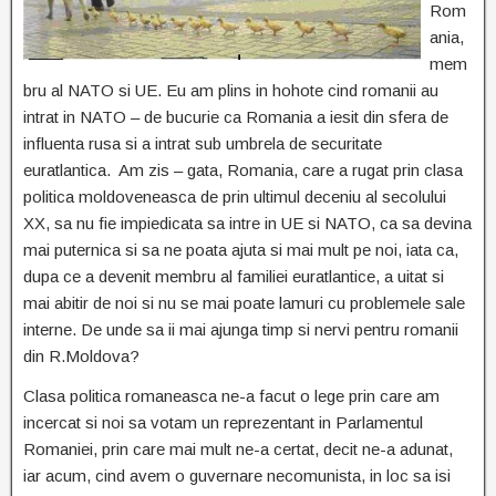
Rom
ania,
mem
bru al NATO si UE. Eu am plins in hohote cind romanii au
intrat in NATO – de bucurie ca Romania a iesit din sfera de
influenta rusa si a intrat sub umbrela de securitate
euratlantica. Am zis – gata, Romania, care a rugat prin clasa
politica moldoveneasca de prin ultimul deceniu al secolului
XX, sa nu fie impiedicata sa intre in UE si NATO, ca sa devina
mai puternica si sa ne poata ajuta si mai mult pe noi, iata ca,
dupa ce a devenit membru al familiei euratlantice, a uitat si
mai abitir de noi si nu se mai poate lamuri cu problemele sale
interne. De unde sa ii mai ajunga timp si nervi pentru romanii
din R.Moldova?
Clasa politica romaneasca ne-a facut o lege prin care am
incercat si noi sa votam un reprezentant in Parlamentul
Romaniei, prin care mai mult ne-a certat, decit ne-a adunat,
iar acum, cind avem o guvernare necomunista, in loc sa isi