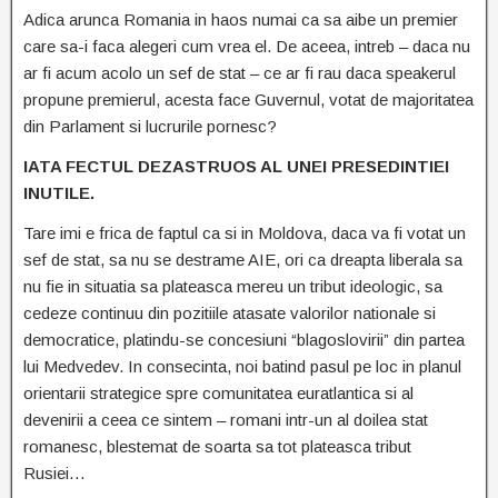
Adica arunca Romania in haos numai ca sa aibe un premier
care sa-i faca alegeri cum vrea el. De aceea, intreb – daca nu
ar fi acum acolo un sef de stat – ce ar fi rau daca speakerul
propune premierul, acesta face Guvernul, votat de majoritatea
din Parlament si lucrurile pornesc?
IATA FECTUL DEZASTRUOS AL UNEI PRESEDINTIEI
INUTILE.
Tare imi e frica de faptul ca si in Moldova, daca va fi votat un
sef de stat, sa nu se destrame AIE, ori ca dreapta liberala sa
nu fie in situatia sa plateasca mereu un tribut ideologic, sa
cedeze continuu din pozitiile atasate valorilor nationale si
democratice, platindu-se concesiuni “blagoslovirii” din partea
lui Medvedev. In consecinta, noi batind pasul pe loc in planul
orientarii strategice spre comunitatea euratlantica si al
devenirii a ceea ce sintem – romani intr-un al doilea stat
romanesc, blestemat de soarta sa tot plateasca tribut
Rusiei…