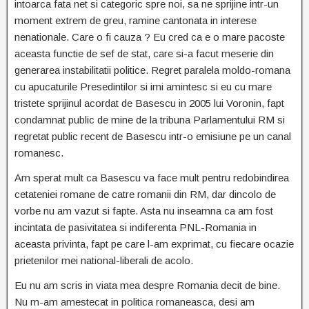
intoarca fata net si categoric spre noi, sa ne sprijine intr-un
moment extrem de greu, ramine cantonata in interese
nenationale. Care o fi cauza ? Eu cred ca e o mare pacoste
aceasta functie de sef de stat, care si-a facut meserie din
generarea instabilitatii politice. Regret paralela moldo-romana
cu apucaturile Presedintilor si imi amintesc si eu cu mare
tristete sprijinul acordat de Basescu in 2005 lui Voronin, fapt
condamnat public de mine de la tribuna Parlamentului RM si
regretat public recent de Basescu intr-o emisiune pe un canal
romanesc.
Am sperat mult ca Basescu va face mult pentru redobindirea
cetateniei romane de catre romanii din RM, dar dincolo de
vorbe nu am vazut si fapte. Asta nu inseamna ca am fost
incintata de pasivitatea si indiferenta PNL-Romania in
aceasta privinta, fapt pe care l-am exprimat, cu fiecare ocazie
prietenilor mei national-liberali de acolo.
Eu nu am scris in viata mea despre Romania decit de bine.
Nu m-am amestecat in politica romaneasca, desi am