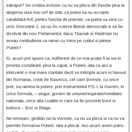
satrapul? Se credea inclusiv ca nu va pleca din functie pina la
alegerea unui nou sef de stat, ca putea sa nu accepte
candidatul AIE pentru functia de premier, ca putea sa vina cu
un/o Greceanii-3, sa nu-l/o voteze liberal-democratii si sa fie
dizolvat din nou Parlamentul, daca Tkaciuk si Reidman nu
aveau certitudinea ca ramin cu mina pe cutitul si piinea
Puterii?
Ei, acum pot spune ca, indiferent de ce mai poate fi la noi in
privinta constituirii, pina la capat, a Puterii, iata ca aici a
intervenit o mai mare claritate decit se intimpla acum in haosul
din Romania, creat de Basescu, cel care doreste, cu orice
pret, sa ramina la putere, prin instrumentul PD-L la Guvern, in
orice formula, – singur, guvern de uniune/respiratie/ventilatie
nationala, orice alta coalitie in care sa fie prezenti bocii si
bobocii – Boc si Blaga.
Ne temeam, gindidu-ne la Voronin, ca nu va pleca si ca nu va
permite formarea Puterii. Iata a plecat. Aici acum avem patru