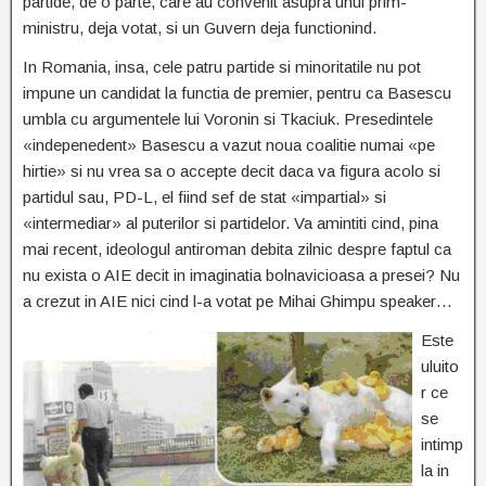
partide, de o parte, care au convenit asupra unui prim-
ministru, deja votat, si un Guvern deja functionind.
In Romania, insa, cele patru partide si minoritatile nu pot
impune un candidat la functia de premier, pentru ca Basescu
umbla cu argumentele lui Voronin si Tkaciuk. Presedintele
«indepenedent» Basescu a vazut noua coalitie numai «pe
hirtie» si nu vrea sa o accepte decit daca va figura acolo si
partidul sau, PD-L, el fiind sef de stat «impartial» si
«intermediar» al puterilor si partidelor. Va amintiti cind, pina
mai recent, ideologul antiroman debita zilnic despre faptul ca
nu exista o AIE decit in imaginatia bolnavicioasa a presei? Nu
a crezut in AIE nici cind l-a votat pe Mihai Ghimpu speaker…
Este
uluito
r ce
se
intimp
la in