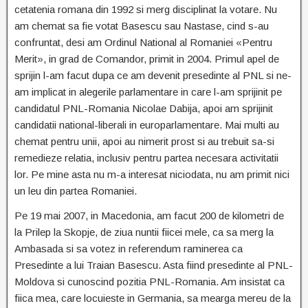
cetatenia romana din 1992 si merg disciplinat la votare. Nu
am chemat sa fie votat Basescu sau Nastase, cind s-au
confruntat, desi am Ordinul National al Romaniei «Pentru
Merit», in grad de Comandor, primit in 2004. Primul apel de
sprijin l-am facut dupa ce am devenit presedinte al PNL si ne-
am implicat in alegerile parlamentare in care l-am sprijinit pe
candidatul PNL-Romania Nicolae Dabija, apoi am sprijinit
candidatii national-liberali in europarlamentare. Mai multi au
chemat pentru unii, apoi au nimerit prost si au trebuit sa-si
remedieze relatia, inclusiv pentru partea necesara activitatii
lor. Pe mine asta nu m-a interesat niciodata, nu am primit nici
un leu din partea Romaniei.
Pe 19 mai 2007, in Macedonia, am facut 200 de kilometri de
la Prilep la Skopje, de ziua nuntii fiicei mele, ca sa merg la
Ambasada si sa votez in referendum raminerea ca
Presedinte a lui Traian Basescu. Asta fiind presedinte al PNL-
Moldova si cunoscind pozitia PNL-Romania. Am insistat ca
fiica mea, care locuieste in Germania, sa mearga mereu de la