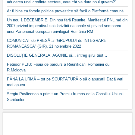
aducerea unei credințe sectare, oare cât va dura noul guvern?”
Ar fi bine ca forțele politice provestice să facă o Platformă comună
Un nou 1 DECEMBRIE. Din nou fără Reunire. Manifestul PNL.md din
2007 privind imperativul solidarizării naționale si privind semnarea
unui Parteneriat european privilegiat România-RM
COMUNICAT de PRESĂ al ”GRUPULUI de INTEGRARE
ROMÂNEASCĂ” (GIR), 21 noiembrie 2022
DISOLUȚIE GENERALĂ, AGONIE și… întreg șirul trist…
Petrișor PEIU: Foaia de parcurs a Reunificarii Romaniei cu
R.Moldova
PÂNĂ LA URMĂ – tot pe SCURTĂTURĂ o să o apucați! Dacă veți
mai apuca…
Sergiu Pavlicenco a primit un Premiu frumos de la Consiliul Uniunii
Scriitorilor