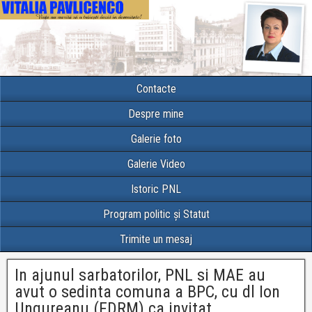
Contacte
Despre mine
Galerie foto
Galerie Video
Istoric PNL
Program politic și Statut
Trimite un mesaj
In ajunul sarbatorilor, PNL si MAE au
avut o sedinta comuna a BPC, cu dl Ion
Ungureanu (FDRM) ca invitat