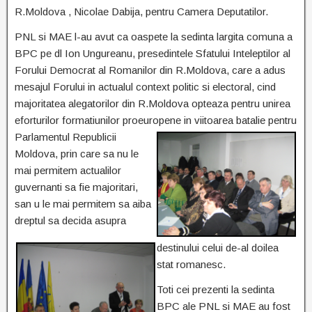
R.Moldova , Nicolae Dabija, pentru Camera Deputatilor.
PNL si MAE l-au avut ca oaspete la sedinta largita comuna a
BPC pe dl Ion Ungureanu, presedintele Sfatului Inteleptilor al
Forului Democrat al Romanilor din R.Moldova, care a adus
mesajul Forului in actualul context politic si electoral, cind
majoritatea alegatorilor din R.Moldova opteaza pentru unirea
eforturilor formatiunilor proeuropene in viitoarea batalie
pentru
Parlamentul Republicii
Moldova, prin care sa nu le
mai permitem actualilor
guvernanti sa fie majoritari,
san u le mai permitem sa aiba
dreptul sa decida asupra
destinului celui de-al doilea
stat romanesc.
Toti cei prezenti la sedinta
BPC ale PNL si MAE au fost