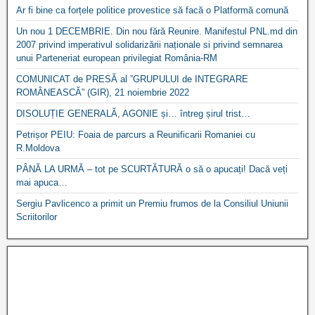
Ar fi bine ca forțele politice provestice să facă o Platformă comună
Un nou 1 DECEMBRIE. Din nou fără Reunire. Manifestul PNL.md din
2007 privind imperativul solidarizării naționale si privind semnarea
unui Parteneriat european privilegiat România-RM
COMUNICAT de PRESĂ al ”GRUPULUI de INTEGRARE
ROMÂNEASCĂ” (GIR), 21 noiembrie 2022
DISOLUȚIE GENERALĂ, AGONIE și… întreg șirul trist…
Petrișor PEIU: Foaia de parcurs a Reunificarii Romaniei cu
R.Moldova
PÂNĂ LA URMĂ – tot pe SCURTĂTURĂ o să o apucați! Dacă veți
mai apuca…
Sergiu Pavlicenco a primit un Premiu frumos de la Consiliul Uniunii
Scriitorilor