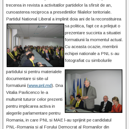
trecerea in revista a activitatilor partidelor la sfirsit de an,
cunoasterea reciproca a presedintilor filialelor teritoriale.
Partidul National Liberal a implinit doia ani de la reconstituirea
sa politica, fapt ce a prilejuit o
prezentare succinta a situatiei
formatiunii la momentul actual.
Cu aceasta ocazie, membrii
echipei nationale a PNL s-au
fotografiat cu simbolurile
partidului si pentru materialele
documentare si site-ul
formatiunii (
www.pnl.md
). Dna
Vitalia Pavlicenco le-a
multumit tuturor celor prezenti
pentru implicarea activa in
alegerile parlamentare pentru
Romania, in care PNL si MAE l-au sprijinit pe candidatul
PNL-Romania si al Forului Democrat al Romanilor din