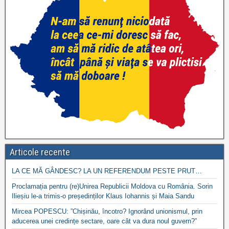
Articole recente
LA CE MĂ GÂNDESC? LA UN REFERENDUM PESTE PRUT…
Proclamația pentru (re)Unirea Republicii Moldova cu România. Sorin
Ilieșiu le-a trimis-o președinților Klaus Iohannis și Maia Sandu
Mircea POPESCU: ”Chișinău, încotro? Ignorând unionismul, prin
aducerea unei credințe sectare, oare cât va dura noul guvern?”