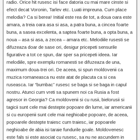
radio. Orice hit rusesc isi face datoria cu mai mare cinste si
efect decat Voronin, Tarlev etc. Luati impreuna. Cum place
melodia? Ca si berea! Initial este rea de tot, a doua oara este
amara, a treia oara asa si asa, a patra buna, a cincea foarte
buna, a sasea excelenta, a saptea foarte buna, a opta buna, a
noua – asa si asa, a zecea – amara etc. Melodiile rusesti se
difuzeaza doar de sase ori, desigur pricepeti sensurile
figurative a tot ce spun, dar sper sa pricepeti ideea. Iar
melodiile, spre exemplu romanesti se difuzeaza de una,
maximum doua-trei ori. De aceea, si spun moldovenii ca
muzica romaneasca nu este atat de placuta ca si cea
ruseasca. Iar “bumbac” rusesc se baga si se baga in capul
nostru. Atunci cum vreti sa spunem noi ca Rusia a fost
agresor in Georgia? Ca moldovenii si cu rusii, bielorusii si
tagicii sunt cele mai destepte popoare din lume, iar americanii
si cu europenii sunt cele mai neghioabe popoare, de aceea,
popoarele destepte traiesc cum traiesc, iar popoarele
neghioabe de abia isi taraie fundurile goale. Moldovenesc
este fals si este asociat cu rusesc, sa nu ne ascundem in