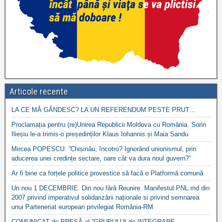
Articole recente
LA CE MĂ GÂNDESC? LA UN REFERENDUM PESTE PRUT…
Proclamația pentru (re)Unirea Republicii Moldova cu România. Sorin
Ilieșiu le-a trimis-o președinților Klaus Iohannis și Maia Sandu
Mircea POPESCU: ”Chișinău, încotro? Ignorând unionismul, prin
aducerea unei credințe sectare, oare cât va dura noul guvern?”
Ar fi bine ca forțele politice provestice să facă o Platformă comună
Un nou 1 DECEMBRIE. Din nou fără Reunire. Manifestul PNL.md din
2007 privind imperativul solidarizării naționale si privind semnarea
unui Parteneriat european privilegiat România-RM
COMUNICAT de PRESĂ al ”GRUPULUI de INTEGRARE