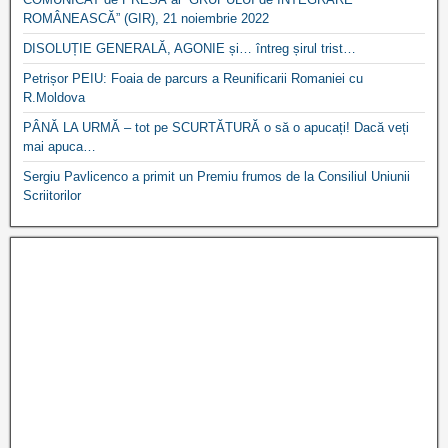
ROMÂNEASCĂ” (GIR), 21 noiembrie 2022
DISOLUȚIE GENERALĂ, AGONIE și… întreg șirul trist…
Petrișor PEIU: Foaia de parcurs a Reunificarii Romaniei cu
R.Moldova
PÂNĂ LA URMĂ – tot pe SCURTĂTURĂ o să o apucați! Dacă veți
mai apuca…
Sergiu Pavlicenco a primit un Premiu frumos de la Consiliul Uniunii
Scriitorilor