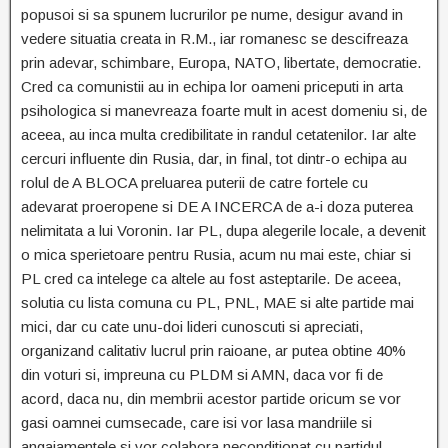
popusoi si sa spunem lucrurilor pe nume, desigur avand in
vedere situatia creata in R.M., iar romanesc se descifreaza
prin adevar, schimbare, Europa, NATO, libertate, democratie.
Cred ca comunistii au in echipa lor oameni priceputi in arta
psihologica si manevreaza foarte mult in acest domeniu si, de
aceea, au inca multa credibilitate in randul cetatenilor. Iar alte
cercuri influente din Rusia, dar, in final, tot dintr-o echipa au
rolul de A BLOCA preluarea puterii de catre fortele cu
adevarat proeropene si DE A INCERCA de a-i doza puterea
nelimitata a lui Voronin. Iar PL, dupa alegerile locale, a devenit
o mica sperietoare pentru Rusia, acum nu mai este, chiar si
PL cred ca intelege ca altele au fost asteptarile. De aceea,
solutia cu lista comuna cu PL, PNL, MAE si alte partide mai
mici, dar cu cate unu-doi lideri cunoscuti si apreciati,
organizand calitativ lucrul prin raioane, ar putea obtine 40%
din voturi si, impreuna cu PLDM si AMN, daca vor fi de
acord, daca nu, din membrii acestor partide oricum se vor
gasi oamnei cumsecade, care isi vor lasa mandriile si
angajamentele si vor colabora neconditionat cu partidul