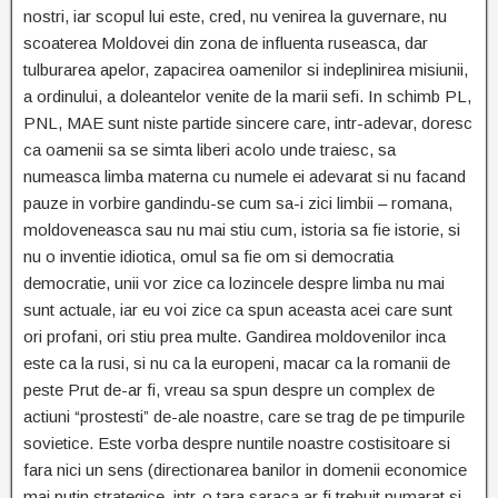
nostri, iar scopul lui este, cred, nu venirea la guvernare, nu
scoaterea Moldovei din zona de influenta ruseasca, dar
tulburarea apelor, zapacirea oamenilor si indeplinirea misiunii,
a ordinului, a doleantelor venite de la marii sefi. In schimb PL,
PNL, MAE sunt niste partide sincere care, intr-adevar, doresc
ca oamenii sa se simta liberi acolo unde traiesc, sa
numeasca limba materna cu numele ei adevarat si nu facand
pauze in vorbire gandindu-se cum sa-i zici limbii – romana,
moldoveneasca sau nu mai stiu cum, istoria sa fie istorie, si
nu o inventie idiotica, omul sa fie om si democratia
democratie, unii vor zice ca lozincele despre limba nu mai
sunt actuale, iar eu voi zice ca spun aceasta acei care sunt
ori profani, ori stiu prea multe.
Gandirea moldovenilor inca
este ca la rusi, si nu ca la europeni, macar ca la romanii de
peste Prut de-ar fi, vreau sa spun despre un complex de
actiuni “prostesti” de-ale noastre, care se trag de pe timpurile
sovietice. Este vorba despre nuntile noastre costisitoare si
fara nici un sens (directionarea banilor in domenii economice
mai putin strategice, intr-o tara saraca ar fi trebuit numarat si