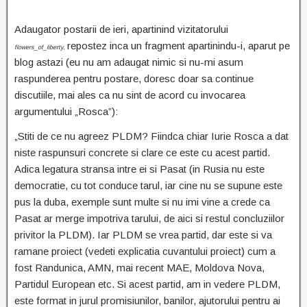
Adaugator postarii de ieri, apartinind vizitatorului
repostez inca un fragment apartinindu-i, aparut pe
flowers_of_liberty,
blog astazi (eu nu am adaugat nimic si nu-mi asum
raspunderea pentru postare, doresc doar sa continue
discutiile, mai ales ca nu sint de acord cu invocarea
argumentului „Rosca”):
„Stiti de ce nu agreez PLDM? Fiindca chiar Iurie Rosca a dat
niste raspunsuri concrete si clare ce este cu acest partid.
Adica legatura stransa intre ei si Pasat (in Rusia nu este
democratie, cu tot conduce tarul, iar cine nu se supune este
pus la duba, exemple sunt multe si nu imi vine a crede ca
Pasat ar merge impotriva tarului, de aici si restul concluziilor
privitor la PLDM). Iar PLDM se vrea partid, dar este si va
ramane proiect (vedeti explicatia cuvantului proiect) cum a
fost Randunica, AMN, mai recent MAE, Moldova Nova,
Partidul European etc. Si acest partid, am in vedere PLDM,
este format in jurul promisiunilor, banilor, ajutorului pentru ai