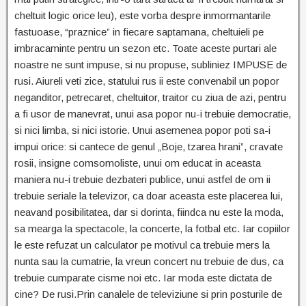
cheltuit logic orice leu), este vorba despre inmormantarile
fastuoase, “praznice” in fiecare saptamana, cheltuieli pe
imbracaminte pentru un sezon etc. Toate aceste purtari ale
noastre ne sunt impuse, si nu propuse, subliniez IMPUSE de
rusi. Aiureli veti zice, statului rus ii este convenabil un popor
neganditor, petrecaret, cheltuitor, traitor cu ziua de azi, pentru
a fi usor de manevrat, unui asa popor nu-i trebuie democratie,
si nici limba, si nici istorie. Unui asemenea popor poti sa-i
impui orice: si cantece de genul „Boje, tzarea hrani”, cravate
rosii, insigne comsomoliste, unui om educat in aceasta
maniera nu-i trebuie dezbateri publice, unui astfel de om ii
trebuie seriale la televizor, ca doar aceasta este placerea lui,
neavand posibilitatea, dar si dorinta, fiindca nu este la moda,
sa mearga la spectacole, la concerte, la fotbal etc. Iar copiilor
le este refuzat un calculator pe motivul ca trebuie mers la
nunta sau la cumatrie, la vreun concert nu trebuie de dus, ca
trebuie cumparate cisme noi etc. Iar moda este dictata de
cine? De rusi.
Prin canalele de televiziune si prin posturile de