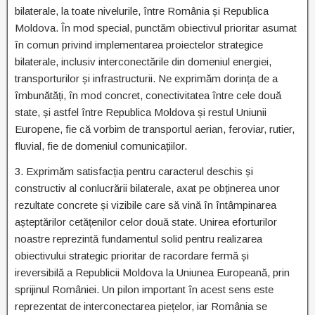
bilaterale, la toate nivelurile, între România și Republica
Moldova. În mod special, punctăm obiectivul prioritar asumat
în comun privind implementarea proiectelor strategice
bilaterale, inclusiv interconectările din domeniul energiei,
transporturilor și infrastructurii. Ne exprimăm dorința de a
îmbunătăți, în mod concret, conectivitatea între cele două
state, și astfel între Republica Moldova și restul Uniunii
Europene, fie că vorbim de transportul aerian, feroviar, rutier,
fluvial, fie de domeniul comunicațiilor.
3. Exprimăm satisfacția pentru caracterul deschis și
constructiv al conlucrării bilaterale, axat pe obținerea unor
rezultate concrete și vizibile care să vină în întâmpinarea
așteptărilor cetățenilor celor două state. Unirea eforturilor
noastre reprezintă fundamentul solid pentru realizarea
obiectivului strategic prioritar de racordare fermă și
ireversibilă a Republicii Moldova la Uniunea Europeană, prin
sprijinul României. Un pilon important în acest sens este
reprezentat de interconectarea piețelor, iar România se