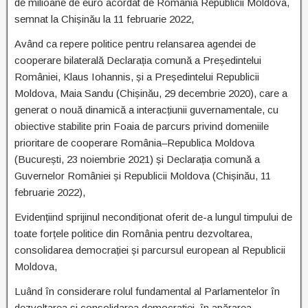
de milioane de euro acordat de România Republicii Moldova,
semnat la Chișinău la 11 februarie 2022,
Având ca repere politice pentru relansarea agendei de
cooperare bilaterală Declarația comună a Președintelui
României, Klaus Iohannis, și a Președintelui Republicii
Moldova, Maia Sandu (Chișinău, 29 decembrie 2020), care a
generat o nouă dinamică a interacțiunii guvernamentale, cu
obiective stabilite prin Foaia de parcurs privind domeniile
prioritare de cooperare România–Republica Moldova
(București, 23 noiembrie 2021) și Declarația comună a
Guvernelor României și Republicii Moldova (Chișinău, 11
februarie 2022),
Evidențiind sprijinul necondiționat oferit de-a lungul timpului de
toate forțele politice din România pentru dezvoltarea,
consolidarea democrației și parcursul european al Republicii
Moldova,
Luând în considerare rolul fundamental al Parlamentelor în
dezvoltarea și consolidarea democrației, în apărarea