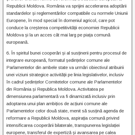
Republicii Moldova. România va sprijini accelerarea adoptării
standardelor și reglementărilor compatibile cu normele Uniunii
Europene, în mod special în domeniul agricol, care pot
conduce la creșterea competitivității economiei Republicii
Moldova și la un acces cât mai larg pe piața comună
europeană.
6. În spiritul bunei cooperări și al susținerii pentru procesul de
integrare europeană, formatul ședințelor comune ale
Parlamentelor din ambele state va urmări obiectivul atribuirii
unei viziuni strategice activității pe linia legislativelor, inclusiv
în cadrul ședințelor Comitetelor comune ale Parlamentelor
din România și Republica Moldova. Activitatea pe
dimensiunea parlamentară va fi dinamizată inclusiv prin
adoptarea unui plan ambițios de acțiuni comune ale
Parlamentelor celor două state, menit să susțină agenda de
reformare a Republicii Moldova, aspirația comună privind
intensificarea cooperării bilaterale, transpunerea legislației
europene, transferul de expertiză și avansarea pe calea