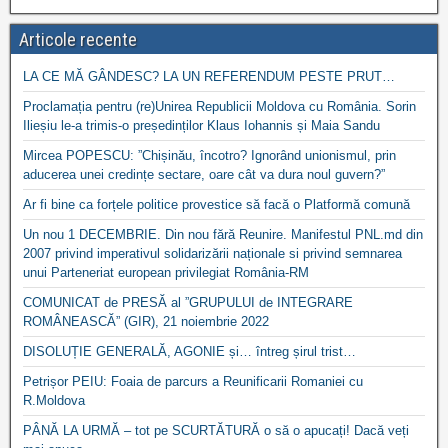
Articole recente
LA CE MĂ GÂNDESC? LA UN REFERENDUM PESTE PRUT…
Proclamația pentru (re)Unirea Republicii Moldova cu România. Sorin
Ilieșiu le-a trimis-o președinților Klaus Iohannis și Maia Sandu
Mircea POPESCU: ”Chișinău, încotro? Ignorând unionismul, prin
aducerea unei credințe sectare, oare cât va dura noul guvern?”
Ar fi bine ca forțele politice provestice să facă o Platformă comună
Un nou 1 DECEMBRIE. Din nou fără Reunire. Manifestul PNL.md din
2007 privind imperativul solidarizării naționale si privind semnarea
unui Parteneriat european privilegiat România-RM
COMUNICAT de PRESĂ al ”GRUPULUI de INTEGRARE
ROMÂNEASCĂ” (GIR), 21 noiembrie 2022
DISOLUȚIE GENERALĂ, AGONIE și… întreg șirul trist…
Petrișor PEIU: Foaia de parcurs a Reunificarii Romaniei cu
R.Moldova
PÂNĂ LA URMĂ – tot pe SCURTĂTURĂ o să o apucați! Dacă veți