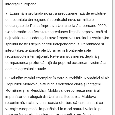
integrării europene.
7. Exprimăm profunda noastră preocupare față de evoluțiile
de securitate din regiune în contextul invaziei militare
declanșate de Rusia împotriva Ucrainei la 24 februarie 2022.
Condamnăm cu fermitate agresiunea ilegală, neprovocată și
nejustificată a Federației Ruse împotriva Ucrainei. Reafirmăm
sprijinul nostru deplin pentru independența, suveranitatea și
integritatea teritorială ale Ucrainei în frontierele sale
recunoscute internațional. Reiterăm susținerea deplină și
compasiunea profundă față de poporul ucrainean, victimă a
acestei agresiuni brutale.
8. Salutăm modul exemplar în care autoritățile României și ale
Republicii Moldova, alături de societatea civilă și cetățenii
României și ai Republicii Moldova, gestionează numărul
impunător de refugiați din Ucraina. Republica Moldova
reconfirmă, inclusiv prin aceste eforturi, că este un stat cu
vocație europeană, împărtășind în mod natural valorile pe
care se întemeiază Uniunea Europeană. România va