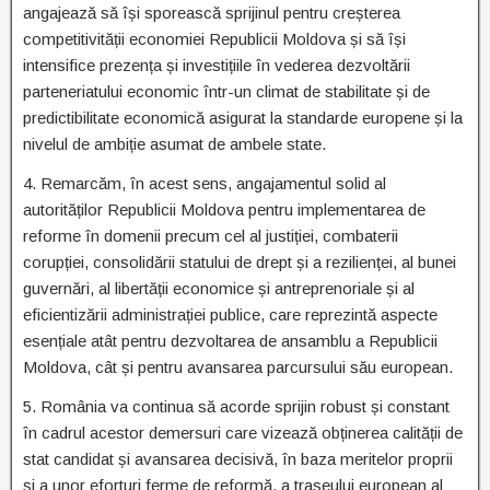
angajează să își sporească sprijinul pentru creșterea
competitivității economiei Republicii Moldova și să își
intensifice prezența și investițiile în vederea dezvoltării
parteneriatului economic într-un climat de stabilitate și de
predictibilitate economică asigurat la standarde europene și la
nivelul de ambiție asumat de ambele state.
4. Remarcăm, în acest sens, angajamentul solid al
autorităților Republicii Moldova pentru implementarea de
reforme în domenii precum cel al justiției, combaterii
corupției, consolidării statului de drept și a rezilienței, al bunei
guvernări, al libertății economice și antreprenoriale și al
eficientizării administrației publice, care reprezintă aspecte
esențiale atât pentru dezvoltarea de ansamblu a Republicii
Moldova, cât și pentru avansarea parcursului său european.
5. România va continua să acorde sprijin robust și constant
în cadrul acestor demersuri care vizează obținerea calității de
stat candidat și avansarea decisivă, în baza meritelor proprii
și a unor eforturi ferme de reformă, a traseului european al