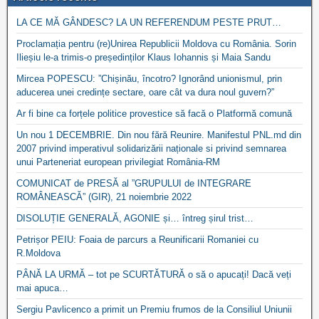
LA CE MĂ GÂNDESC? LA UN REFERENDUM PESTE PRUT…
Proclamația pentru (re)Unirea Republicii Moldova cu România. Sorin
Ilieșiu le-a trimis-o președinților Klaus Iohannis și Maia Sandu
Mircea POPESCU: ”Chișinău, încotro? Ignorând unionismul, prin
aducerea unei credințe sectare, oare cât va dura noul guvern?”
Ar fi bine ca forțele politice provestice să facă o Platformă comună
Un nou 1 DECEMBRIE. Din nou fără Reunire. Manifestul PNL.md din
2007 privind imperativul solidarizării naționale si privind semnarea
unui Parteneriat european privilegiat România-RM
COMUNICAT de PRESĂ al ”GRUPULUI de INTEGRARE
ROMÂNEASCĂ” (GIR), 21 noiembrie 2022
DISOLUȚIE GENERALĂ, AGONIE și… întreg șirul trist…
Petrișor PEIU: Foaia de parcurs a Reunificarii Romaniei cu
R.Moldova
PÂNĂ LA URMĂ – tot pe SCURTĂTURĂ o să o apucați! Dacă veți
mai apuca…
Sergiu Pavlicenco a primit un Premiu frumos de la Consiliul Uniunii