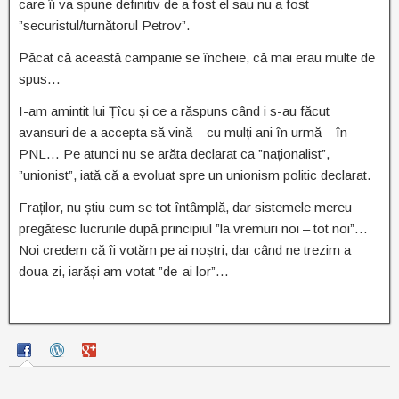
care îi va spune definitiv de a fost el sau nu a fost
”securistul/turnătorul Petrov”.
Păcat că această campanie se încheie, că mai erau multe de
spus…
I-am amintit lui Țîcu și ce a răspuns când i s-au făcut
avansuri de a accepta să vină – cu mulți ani în urmă – în
PNL… Pe atunci nu se arăta declarat ca ”naționalist”,
”unionist”, iată că a evoluat spre un unionism politic declarat.
Fraților, nu știu cum se tot întâmplă, dar sistemele mereu
pregătesc lucrurile după principiul ”la vremuri noi – tot noi”…
Noi credem că îi votăm pe ai noștri, dar când ne trezim a
doua zi, iarăși am votat ”de-ai lor”…