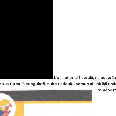
Noi, naţional-liberalii, ne bucură
 într-o formulă coagulată, sub stindardul comun al unităţii naţ
româneşti