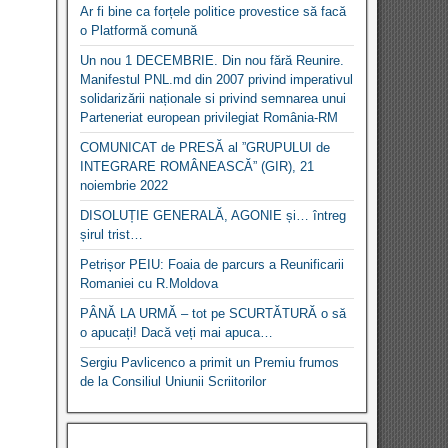
Ar fi bine ca forțele politice provestice să facă
o Platformă comună
Un nou 1 DECEMBRIE. Din nou fără Reunire.
Manifestul PNL.md din 2007 privind imperativul
solidarizării naționale si privind semnarea unui
Parteneriat european privilegiat România-RM
COMUNICAT de PRESĂ al ”GRUPULUI de
INTEGRARE ROMÂNEASCĂ” (GIR), 21
noiembrie 2022
DISOLUȚIE GENERALĂ, AGONIE și… întreg
șirul trist…
Petrișor PEIU: Foaia de parcurs a Reunificarii
Romaniei cu R.Moldova
PÂNĂ LA URMĂ – tot pe SCURTĂTURĂ o să
o apucați! Dacă veți mai apuca…
Sergiu Pavlicenco a primit un Premiu frumos
de la Consiliul Uniunii Scriitorilor