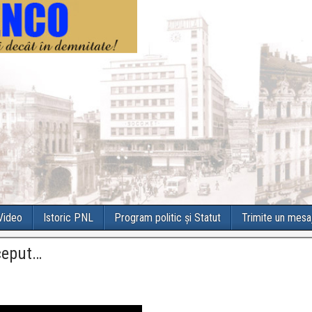
 Video
Istoric PNL
Program politic și Statut
Trimite un mesa
nceput…