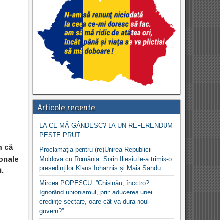
Articole recente
LA CE MĂ GÂNDESC? LA UN REFERENDUM
PESTE PRUT…
m că
Proclamația pentru (re)Unirea Republicii
ionale
Moldova cu România. Sorin Ilieșiu le-a trimis-o
președinților Klaus Iohannis și Maia Sandu
.
Mircea POPESCU: ”Chișinău, încotro?
Ignorând unionismul, prin aducerea unei
credințe sectare, oare cât va dura noul
guvern?”