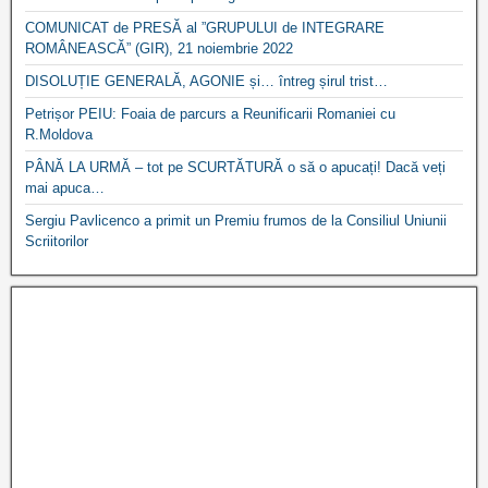
COMUNICAT de PRESĂ al ”GRUPULUI de INTEGRARE
ROMÂNEASCĂ” (GIR), 21 noiembrie 2022
DISOLUȚIE GENERALĂ, AGONIE și… întreg șirul trist…
Petrișor PEIU: Foaia de parcurs a Reunificarii Romaniei cu
R.Moldova
PÂNĂ LA URMĂ – tot pe SCURTĂTURĂ o să o apucați! Dacă veți
mai apuca…
Sergiu Pavlicenco a primit un Premiu frumos de la Consiliul Uniunii
Scriitorilor