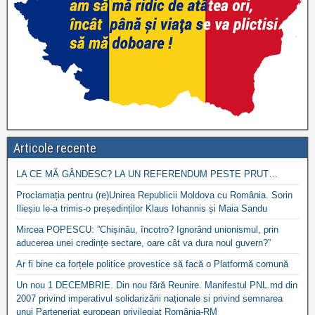
Articole recente
LA CE MĂ GÂNDESC? LA UN REFERENDUM PESTE PRUT…
Proclamația pentru (re)Unirea Republicii Moldova cu România. Sorin
Ilieșiu le-a trimis-o președinților Klaus Iohannis și Maia Sandu
Mircea POPESCU: ”Chișinău, încotro? Ignorând unionismul, prin
aducerea unei credințe sectare, oare cât va dura noul guvern?”
Ar fi bine ca forțele politice provestice să facă o Platformă comună
Un nou 1 DECEMBRIE. Din nou fără Reunire. Manifestul PNL.md din
2007 privind imperativul solidarizării naționale si privind semnarea
unui Parteneriat european privilegiat România-RM