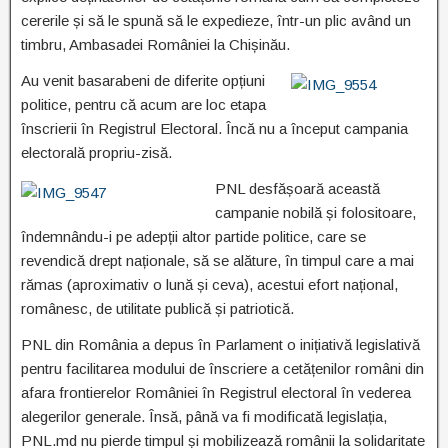
cererile și să le spună să le expedieze, într-un plic având un
timbru, Ambasadei României la Chișinău.
Au venit basarabeni de diferite opțiuni
politice, pentru că acum are loc etapa
înscrierii în Registrul Electoral. Încă nu a început campania
electorală propriu-zisă.
PNL desfășoară această
campanie nobilă și folositoare,
îndemnându-i pe adepții altor partide politice, care se
revendică drept naționale, să se alăture, în timpul care a mai
rămas (aproximativ o lună și ceva), acestui efort național,
românesc, de utilitate publică și patriotică.
PNL din România a depus în Parlament o inițiativă legislativă
pentru facilitarea modului de înscriere a cetățenilor români din
afara frontierelor României în Registrul electoral în vederea
alegerilor generale. Însă, până va fi modificată legislația,
PNL.md nu pierde timpul și mobilizează românii la solidaritate