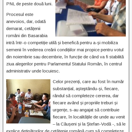
PNL de peste două luni.
Procesul este
anevoios, dar, odată
demarat, cetățenii
români din Basarabia
intră într-o competiție utilă și benefică pentru a-și mobiliza
semenii în vederea creării condițiilor mai propice pentru votul
din noiembrie sau decembrie, în funcție de când va fi stabilită
ziua alegerilor pentru Parlamentul Statului Român, în centrul
administrativ unde locuiesc.
Celor prezenți, care au fost în număr
substanțial, așteptându-și, fiecare,
rândul să completeze cererea, dar
fiecare având și propriile treburi și
urgențe, s-au angajat să contribuie
fiecare, în localitățile de unde au venit
– la Căușeni și la Ștefan-Vodă -, să le
explice deținătorilor de cetățenie română cum să completeze