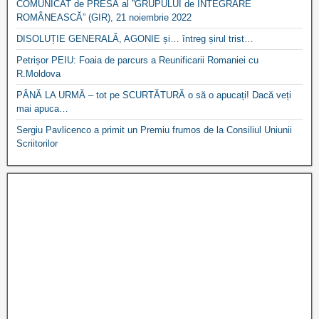
COMUNICAT de PRESĂ al ”GRUPULUI de INTEGRARE
ROMÂNEASCĂ” (GIR), 21 noiembrie 2022
DISOLUȚIE GENERALĂ, AGONIE și… întreg șirul trist…
Petrișor PEIU: Foaia de parcurs a Reunificarii Romaniei cu
R.Moldova
PÂNĂ LA URMĂ – tot pe SCURTĂTURĂ o să o apucați! Dacă veți
mai apuca…
Sergiu Pavlicenco a primit un Premiu frumos de la Consiliul Uniunii
Scriitorilor