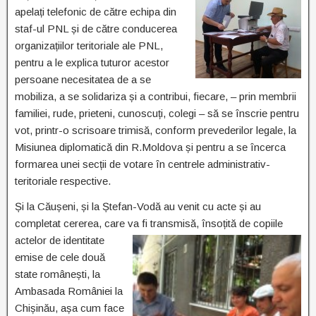
apelați telefonic de către echipa din
staf-ul PNL și de către conducerea
organizațiilor teritoriale ale PNL,
pentru a le explica tuturor acestor
persoane necesitatea de a se
mobiliza, a se solidariza și a contribui, fiecare, – prin membrii
familiei, rude, prieteni, cunoscuți, colegi – să se înscrie pentru
vot, printr-o scrisoare trimisă, conform prevederilor legale, la
Misiunea diplomatică din R.Moldova și pentru a se încerca
formarea unei secții de votare în centrele administrativ-
teritoriale respective.
Și la Căușeni, și la Ștefan-Vodă au venit cu acte și au
completat cererea, care va fi
transmisă, însoțită de copiile
actelor de identitate
emise de cele două
state românești, la
Ambasada României la
Chișinău, așa cum face