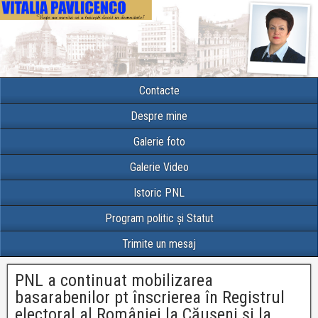
Contacte
Despre mine
Galerie foto
Galerie Video
Istoric PNL
Program politic și Statut
Trimite un mesaj
PNL a continuat mobilizarea
basarabenilor pt înscrierea în Registrul
electoral al României la Căușeni și la