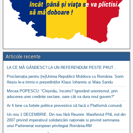
Articole recente
LA CE MĂ GÂNDESC? LA UN REFERENDUM PESTE PRUT…
Proclamația pentru (re)Unirea Republicii Moldova cu România. Sorin
Ilieșiu le-a trimis-o președinților Klaus Iohannis și Maia Sandu
Mircea POPESCU: ”Chișinău, încotro? Ignorând unionismul, prin
aducerea unei credințe sectare, oare cât va dura noul guvern?”
Ar fi bine ca forțele politice provestice să facă o Platformă comună
Un nou 1 DECEMBRIE. Din nou fără Reunire. Manifestul PNL.md din
2007 privind imperativul solidarizării naționale si privind semnarea
unui Parteneriat european privilegiat România-RM