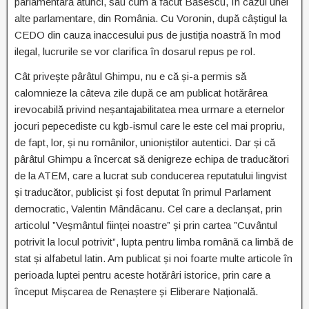
parlamentară atunci, sau cum a făcut Băsescu, în cazul unei
alte parlamentare, din România. Cu Voronin, după câștigul la
CEDO din cauza inaccesului pus de justiția noastră în mod
ilegal, lucrurile se vor clarifica în dosarul repus pe rol.
Cât privește pârâtul Ghimpu, nu e că și-a permis să
calomnieze la câteva zile după ce am publicat hotărârea
irevocabilă privind neșantajabilitatea mea urmare a eternelor
jocuri pepecediste cu kgb-ismul care le este cel mai propriu,
de fapt, lor, și nu românilor, unioniștilor autentici. Dar și că
pârâtul Ghimpu a încercat să denigreze echipa de traducători
de la ATEM, care a lucrat sub conducerea reputatului lingvist
și traducător, publicist și fost deputat în primul Parlament
democratic, Valentin Mândâcanu. Cel care a declanșat, prin
articolul ”Veșmântul ființei noastre” și prin cartea ”Cuvântul
potrivit la locul potrivit”, lupta pentru limba română ca limbă de
stat și alfabetul latin. Am publicat și noi foarte multe articole în
perioada luptei pentru aceste hotărâri istorice, prin care a
început Mișcarea de Renaștere și Eliberare Națională.