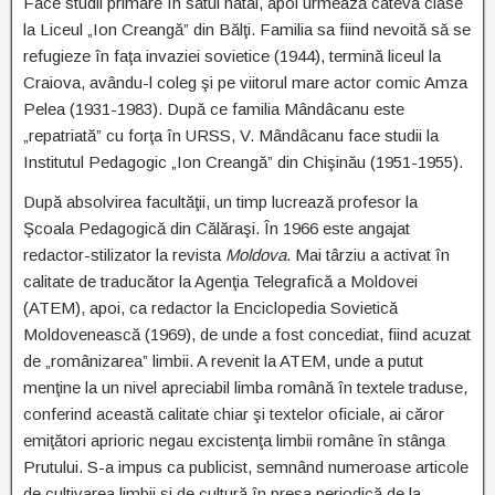
Face studii primare în satul natal, apoi urmează câteva clase
la Liceul „Ion Creangă” din Bălţi. Familia sa fiind nevoită să se
refugieze în faţa invaziei sovietice (1944), termină liceul la
Craiova, avându-l coleg şi pe viitorul mare actor comic Amza
Pelea (1931-1983). După ce familia Mândâcanu este
„repatriată” cu forţa în URSS, V. Mândâcanu face studii la
Institutul Pedagogic „Ion Creangă” din Chişinău (1951-1955).
După absolvirea facultăţii, un timp lucrează profesor la
Şcoala Pedagogică din Călăraşi. În 1966 este angajat
redactor-stilizator la revista
Moldova
. Mai târziu a activat în
calitate de traducător la Agenţia Telegrafică a Moldovei
(ATEM), apoi, ca redactor la Enciclopedia Sovietică
Moldovenească (1969), de unde a fost concediat, fiind acuzat
de „românizarea” limbii. A revenit la ATEM, unde a putut
menţine la un nivel apreciabil limba română în textele traduse,
conferind această calitate chiar şi textelor oficiale, ai căror
emiţători aprioric negau excistenţa limbii române în stânga
Prutului. S-a impus ca publicist, semnând numeroase articole
de cultivarea limbii şi de cultură în presa periodică de la