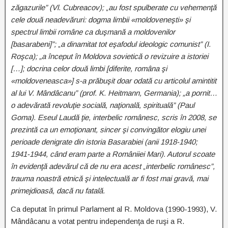
zăgazurile” (Vl. Cubreacov);
„
au fost spulberate cu vehemenţă
cele două neadevăruri: dogma limbii «moldoveneşti» şi
spectrul limbii române ca duşmană a moldovenilor
[basarabeni]”;
„
a dinamitat tot eşafodul ideologic comunist” (I.
Roşca); „a început în Moldova sovietică o revizuire a istoriei
[…]; docrina celor două limbi [diferite, româna şi
«moldoveneasca»] s-a prăbuşit doar odată cu articolul amintitit
al lui V. Mândâcanu” (prof. K. Heitmann, Germania); „a pornit…
o adevărată revoluţie socială, naţională, spirituală” (Paul
Goma). Eseul
Laudă ţie, interbelic românesc
, scris în 2008, se
prezintă ca un emoţionant, sincer şi convingător elogiu unei
perioade denigrate din istoria Basarabiei (anii 1918-1940;
1941-1944, când eram parte a Româniiei Mari). Autorul scoate
în evidenţă adevărul că de nu era acest
„
interbelic românesc”,
trauma noastră etnică şi intelectuală ar fi fost mai gravă, mai
primejdioasă, dacă nu fatală.
Ca deputat în primul Parlament al R. Moldova (1990-1993), V.
Mândâcanu a votat pentru independenţa de ruşi a R.