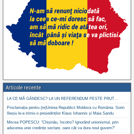
Articole recente
LA CE MĂ GÂNDESC? LA UN REFERENDUM PESTE PRUT…
Proclamația pentru (re)Unirea Republicii Moldova cu România. Sorin
Ilieșiu le-a trimis-o președinților Klaus Iohannis și Maia Sandu
Mircea POPESCU: ”Chișinău, încotro? Ignorând unionismul, prin
aducerea unei credințe sectare, oare cât va dura noul guvern?”