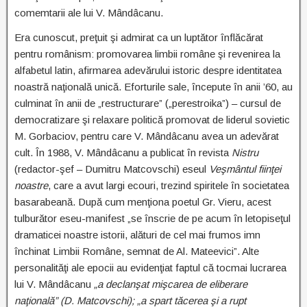
comemtarii ale lui V. Mândâcanu.
Era cunoscut, preţuit şi admirat ca un luptător înflăcărat
pentru românism: promovarea limbii române şi revenirea la
alfabetul latin, afirmarea adevărului istoric despre identitatea
noastră naţională unică. Eforturile sale, începute în anii ’60, au
culminat în anii de „restructurare” („perestroika”) – cursul de
democratizare şi relaxare politică promovat de liderul sovietic
M. Gorbaciov, pentru care V. Mândâcanu avea un adevărat
cult. În 1988, V. Mândâcanu a publicat în revista
Nistru
(redactor-şef – Dumitru Matcovschi) eseul
Veşmântul fiinţei
noastre
, care a avut largi ecouri, trezind spiritele în societatea
basarabeană. După cum menţiona poetul Gr. Vieru, acest
tulburător eseu-manifest „se înscrie de pe acum în letopiseţul
dramaticei noastre istorii, alături de cel mai frumos imn
închinat Limbii Române, semnat de Al. Mateevici”. Alte
personalităţi ale epocii au evidenţiat faptul că tocmai lucrarea
lui V. Mândâcanu
„a declanşat mişcarea de eliberare
naţională” (D. Matcovschi); „a spart tăcerea şi a rupt