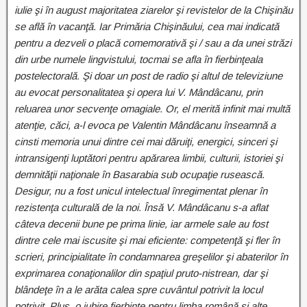
iulie şi în august majoritatea ziarelor şi revistelor de la Chişinău
se află în vacanţă. Iar Primăria Chişinăului, cea mai indicată
pentru a dezveli o placă comemorativă şi / sau a da unei străzi
din urbe numele lingvistului, tocmai se afla în fierbinţeala
postelectorală. Şi doar un post de radio şi altul de televiziune
au evocat personalitatea şi opera lui V. Mândâcanu, prin
reluarea unor secvenţe omagiale. Or, el merită infinit mai multă
atenţie, căci, a-l evoca pe Valentin Mândâcanu înseamnă a
cinsti memoria unui dintre cei mai dăruiţi, energici, sinceri şi
intransigenţi luptători pentru apărarea limbii, culturii, istoriei şi
demnităţii naţionale în Basarabia sub ocupaţie rusească.
Desigur, nu a fost unicul intelectual înregimentat plenar în
rezistenţa culturală de la noi. Însă V. Mândâcanu s-a aflat
câteva decenii bune pe prima linie, iar armele sale au fost
dintre cele mai iscusite şi mai eficiente: competenţă şi fler în
scrieri, principialitate în condamnarea greşelilor şi abaterilor în
exprimarea conaţionalilor din spaţiul pruto-nistrean, dar şi
blândeţe în a le arăta calea spre cuvântul potrivit la locul
potrivit. Plus, o iubire fierbinte pentru limba română şi alte