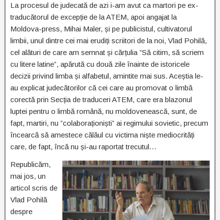
La procesul de judecată de azi i-am avut ca martori pe ex-
traducătorul de excepție de la ATEM, apoi angajat la
Moldova-press, Mihai Maler, și pe publicistul, cultivatorul
limbii, unul dintre cei mai erudiți scriitori de la noi, Vlad Pohilă,
cel alături de care am semnat și cărțulia ”Să citim, să scriem
cu litere latine”, apărută cu două zile înainte de istoricele
decizii privind limba și alfabetul, amintite mai sus. Aceștia le-
au explicat judecătorilor că cei care au promovat o limbă
corectă prin Secția de traduceri ATEM, care era blazonul
luptei pentru o limbă română, nu moldovenească, sunt, de
fapt, martiri, nu ”colaboraționiști” ai regimului sovietic, precum
încearcă să amestece călăul cu victima niște mediocrități
care, de fapt, încă nu și-au raportat trecutul…
Republicăm,
mai jos, un
articol scris de
Vlad Pohilă
despre