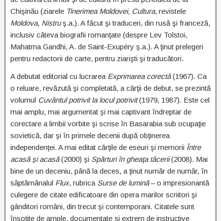
Chişinău (ziarele
Tinerimea Moldovei
,
Cultura
, revistele
Moldova
,
Nistru
ş.a.). A făcut şi traduceri, din rusă şi franceză,
inclusiv câteva biografii romanţate (despre Lev Tolstoi,
Mahatma Gandhi, A. de Saint-Exupéry ş.a.). A ţinut prelegeri
pentru redactorii de carte, pentru ziarişti şi traducători.
A debutat editorial cu lucrarea
Exprimarea corectă
(1967). Ca
o reluare, revăzută şi completată, a cărţii de debut, se prezintă
volumul
Cuvântul potrivit la locul potrivit
(1979, 1987). Este cel
mai amplu, mai argumentat şi mai captivant îndreptar de
corectare a limbii vorbite şi scrise în Basarabia sub ocupaţie
sovietică, dar şi în primele decenii după obţinerea
independenţei. A mai editat cărţile de eseuri şi memorii
Între
acasă şi acasă
(2000) şi
Spărturi în gheaţa tăcerii
(2008). Mai
bine de un deceniu, până la deces, a ţinut număr de număr, în
săptămânalul
Flux
, rubrica
Surse de lumină
– o impresionantă
culegere de citate edificatoare din opera marilor scriitori şi
gânditori români, din trecut şi contemporani. Citatele sunt
însoţite de ample, documentate şi extrem de instructive