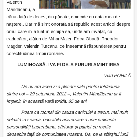
Valentin
Mândâcanu, a
cărui dată de deces, din păcate, coincide cu data mea de
naștere.. Dar mă simt onorată să republic acest articol despre
omul care m-a luat în echipa sa, unde am învățat, ca
traducător, alături de Mihai Maler, Foca Obadă, Theodor
Magder, Valentin Țurcanu, ce înseamnă răspunderea pentru
corectitudinea limbii române.
LUMINOASĂ-I VA FI DE-A PURURI AMINTIREA
Vlad POHILĂ
De nu era acea zi a plecării sale pentru totdeauna
dintre noi – 29 octombrie 2012 –, Valentin Mândâcanu ar fi
împlinit, în această vară toridă, 85 de ani.
Poate că tocmai din cauza caniculei a trecut, mai mult
neluată în seamă, onorabila aniversare a unei eminente
personalităţi basarabene, cărturar şi patriot cu merite
deosebite faţă de comunitatea noastră. Da, pe la sfârşitul lunii