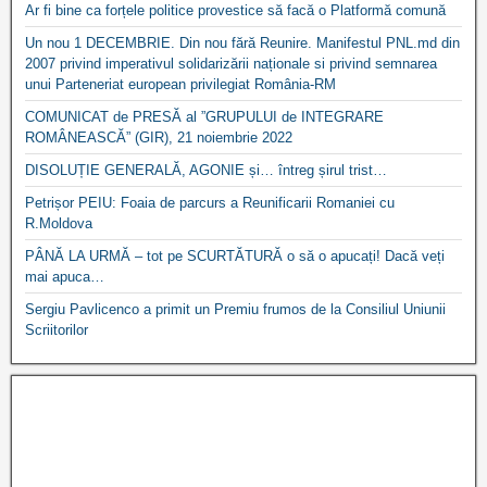
Ar fi bine ca forțele politice provestice să facă o Platformă comună
Un nou 1 DECEMBRIE. Din nou fără Reunire. Manifestul PNL.md din
2007 privind imperativul solidarizării naționale si privind semnarea
unui Parteneriat european privilegiat România-RM
COMUNICAT de PRESĂ al ”GRUPULUI de INTEGRARE
ROMÂNEASCĂ” (GIR), 21 noiembrie 2022
DISOLUȚIE GENERALĂ, AGONIE și… întreg șirul trist…
Petrișor PEIU: Foaia de parcurs a Reunificarii Romaniei cu
R.Moldova
PÂNĂ LA URMĂ – tot pe SCURTĂTURĂ o să o apucați! Dacă veți
mai apuca…
Sergiu Pavlicenco a primit un Premiu frumos de la Consiliul Uniunii
Scriitorilor