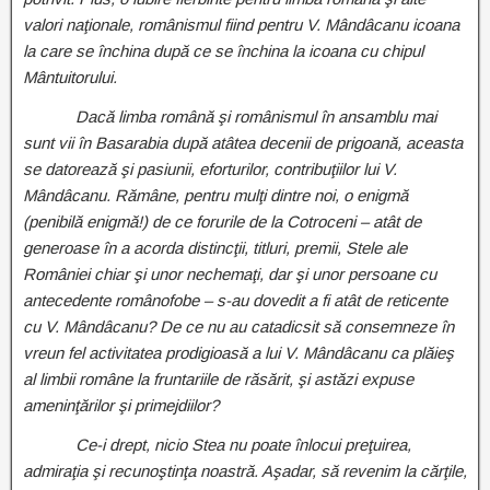
valori naţionale, românismul fiind pentru V. Mândâcanu icoana
la care se închina după ce se închina la icoana cu chipul
Mântuitorului.
Dacă limba română şi românismul în ansamblu mai
sunt vii în Basarabia după atâtea decenii de prigoană, aceasta
se datorează şi pasiunii, eforturilor, contribuţiilor lui V.
Mândâcanu. Rămâne, pentru mulţi dintre noi, o enigmă
(penibilă enigmă!) de ce forurile de la Cotroceni – atât de
generoase în a acorda distincţii, titluri, premii, Stele ale
României chiar şi unor nechemaţi, dar şi unor persoane cu
antecedente românofobe – s-au dovedit a fi atât de reticente
cu V. Mândâcanu? De ce nu au catadicsit să consemneze în
vreun fel activitatea prodigioasă a lui V. Mândâcanu ca plăieş
al limbii române la fruntariile de răsărit, şi astăzi expuse
ameninţărilor şi primejdiilor?
Ce-i drept, nicio Stea nu poate înlocui preţuirea,
admiraţia şi recunoştinţa noastră. Aşadar, să revenim la cărţile,