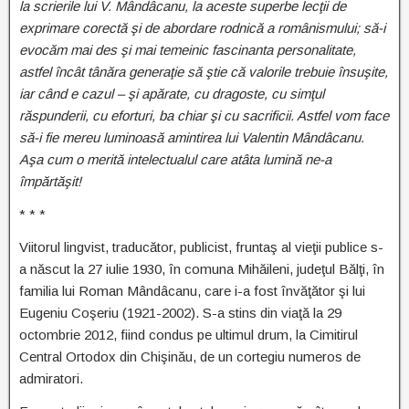
la scrierile lui V. Mândâcanu, la aceste superbe lecţii de
exprimare corectă şi de abordare rodnică a românismului; să-i
evocăm mai des şi mai temeinic fascinanta personalitate,
astfel încât tânăra generaţie să ştie că valorile trebuie însuşite,
iar când e cazul – şi apărate, cu dragoste, cu simţul
răspunderii, cu eforturi, ba chiar şi cu sacrificii. Astfel vom face
să-i fie mereu luminoasă amintirea lui Valentin Mândâcanu.
Aşa cum o merită intelectualul care atâta lumină ne-a
împărtăşit!
* * *
Viitorul lingvist, traducător, publicist, fruntaş al vieţii publice s-
a născut la 27 iulie 1930, în comuna Mihăileni, judeţul Bălţi, în
familia lui Roman Mândâcanu, care i-a fost învăţător şi lui
Eugeniu Coşeriu (1921-2002). S-a stins din viaţă la 29
octombrie 2012, fiind condus pe ultimul drum, la Cimitirul
Central Ortodox din Chişinău, de un cortegiu numeros de
admiratori.