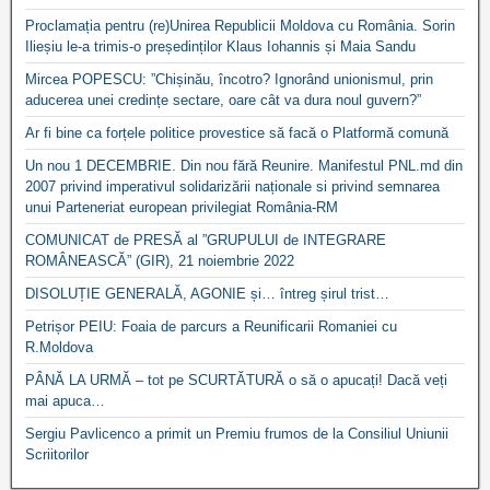
Proclamația pentru (re)Unirea Republicii Moldova cu România. Sorin
Ilieșiu le-a trimis-o președinților Klaus Iohannis și Maia Sandu
Mircea POPESCU: ”Chișinău, încotro? Ignorând unionismul, prin
aducerea unei credințe sectare, oare cât va dura noul guvern?”
Ar fi bine ca forțele politice provestice să facă o Platformă comună
Un nou 1 DECEMBRIE. Din nou fără Reunire. Manifestul PNL.md din
2007 privind imperativul solidarizării naționale si privind semnarea
unui Parteneriat european privilegiat România-RM
COMUNICAT de PRESĂ al ”GRUPULUI de INTEGRARE
ROMÂNEASCĂ” (GIR), 21 noiembrie 2022
DISOLUȚIE GENERALĂ, AGONIE și… întreg șirul trist…
Petrișor PEIU: Foaia de parcurs a Reunificarii Romaniei cu
R.Moldova
PÂNĂ LA URMĂ – tot pe SCURTĂTURĂ o să o apucați! Dacă veți
mai apuca…
Sergiu Pavlicenco a primit un Premiu frumos de la Consiliul Uniunii
Scriitorilor