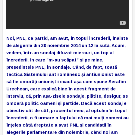
Noi, PNL, ca partid, am avut, în topul încrederii, înainte
de alegerile din 30 noiembrie 2014 un 12 la sută. Acum,
vedem, într-un sondaj difuzat miercuri, un top al
încrederii, în care ”m-au scăpat” și pe mine,
președintele PNL, în sondaje. Când, de fapt, toată
tactica Sistemului antiromânesc și antiunionist este
să fie omorâți unioniștii exact așa cum spune Serafim
Urechean, care explică bine în acest fragment de
interviu, că, prin așa-zisele sondaje, plătite, desigur, se
omoară politic oameni și partide. Dacă acest sondaj e
obiectiv cât de cât, procentul meu, al optulea în topul
încrederii, o fi urmare a faptului că mai mulți oameni au
înțeles câtă dreptate a avut PNL și candidații în
alegerile parlamentare din noiembrie, când noi am