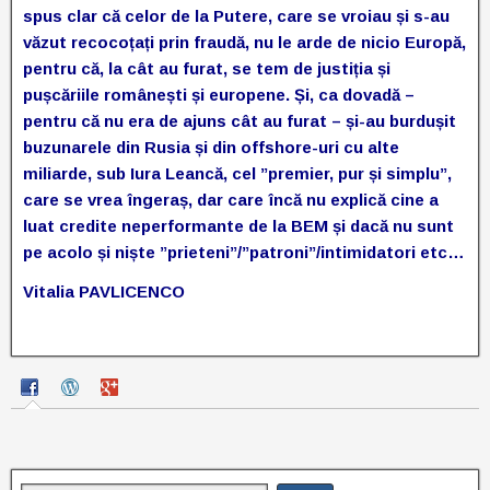
spus clar că celor de la Putere, care se vroiau și s-au
văzut recocoțați prin fraudă, nu le arde de nicio Europă,
pentru că, la cât au furat, se tem de justiția și
pușcăriile românești și europene. Și, ca dovadă –
pentru că nu era de ajuns cât au furat – și-au burdușit
buzunarele din Rusia și din offshore-uri cu alte
miliarde, sub Iura Leancă, cel ”premier, pur și simplu”,
care se vrea îngeraș, dar care încă nu explică cine a
luat credite neperformante de la BEM și dacă nu sunt
pe acolo și niște ”prieteni”/”patroni”/intimidatori etc…
Vitalia PAVLICENCO