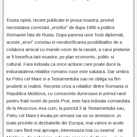
Exista opinii, recent publicate in presa noastra, privind
necesitatea corectarii „erorilor” de dupa 1990 a politicii
Romaniei fata de Rusia. Dupa parerea unor fosti diplomati,
aceste „erori” constau in nevalorificarea posibilitatilor de a
colabora amical cu marele vecin de la rasarit, a carui prietenie
ar fi benefica tarii noastre, pe plan economic, politic si
cultural. Fara indoiala ca orice actiune care poate duce la
imbunatatirea relatiilor romano-ruse este salutara. Dar umbra
lui Petru cel Mare si a Testamentului sau ne obliga sa fim
prudenti si realisti. Recenta criza a relatiilor dintre Romania si
Republica Moldova, cu consecinte dureroase in primul rand
pentru fratii nostri de peste Prut, este fara indoiala comandata
de la Moscova. Asa cum, la punctul 3 al Testamentului sau,
Petru cel Mare ii invata pe urmasii sai sa se amestece „in
toate pricinile si dezbaterile din Europa, mai vartos in acele
tari care fiind mai aproape, intereseaza mai cu seama”. Iar