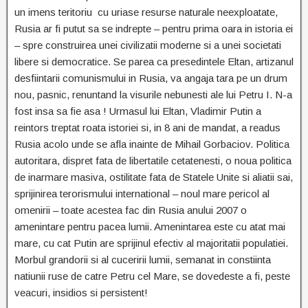
un imens teritoriu cu uriase resurse naturale neexploatate,
Rusia ar fi putut sa se indrepte – pentru prima oara in istoria ei
– spre construirea unei civilizatii moderne si a unei societati
libere si democratice. Se parea ca presedintele Eltan, artizanul
desfiintarii comunismului in Rusia, va angaja tara pe un drum
nou, pasnic, renuntand la visurile nebunesti ale lui Petru I. N-a
fost insa sa fie asa ! Urmasul lui Eltan, Vladimir Putin a
reintors treptat roata istoriei si, in 8 ani de mandat, a readus
Rusia acolo unde se afla inainte de Mihail Gorbaciov. Politica
autoritara, dispret fata de libertatile cetatenesti, o noua politica
de inarmare masiva, ostilitate fata de Statele Unite si aliatii sai,
sprijinirea terorismului international – noul mare pericol al
omenirii – toate acestea fac din Rusia anului 2007 o
amenintare pentru pacea lumii. Amenintarea este cu atat mai
mare, cu cat Putin are sprijinul efectiv al majoritatii populatiei.
Morbul grandorii si al cuceririi lumii, semanat in constiinta
natiunii ruse de catre Petru cel Mare, se dovedeste a fi, peste
veacuri, insidios si persistent!