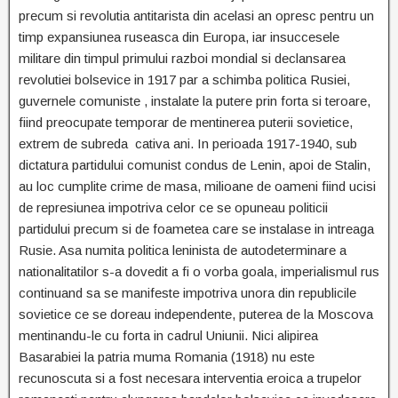
precum si revolutia antitarista din acelasi an opresc pentru un
timp expansiunea ruseasca din Europa, iar insuccesele
militare din timpul primului razboi mondial si declansarea
revolutiei bolsevice in 1917 par a schimba politica Rusiei,
guvernele comuniste , instalate la putere prin forta si teroare,
fiind preocupate temporar de mentinerea puterii sovietice,
extrem de subreda cativa ani. In perioada 1917-1940, sub
dictatura partidului comunist condus de Lenin, apoi de Stalin,
au loc cumplite crime de masa, milioane de oameni fiind ucisi
de represiunea impotriva celor ce se opuneau politicii
partidului precum si de foametea care se instalase in intreaga
Rusie. Asa numita politica leninista de autodeterminare a
nationalitatilor s-a dovedit a fi o vorba goala, imperialismul rus
continuand sa se manifeste impotriva unora din republicile
sovietice ce se doreau independente, puterea de la Moscova
mentinandu-le cu forta in cadrul Uniunii. Nici alipirea
Basarabiei la patria muma Romania (1918) nu este
recunoscuta si a fost necesara interventia eroica a trupelor