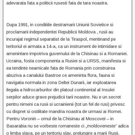
adevarata fata a politicii rusesti fata de tara noastra.
Dupa 1991, in conditiile destramarii Uniunii Sovietice si
proclamarii independentei Republicii Moldova , rusii au
incurajat regimul separatist de la Tiraspol, mentinand pe
teritoriul ei armata a 14-a, ca un instrument de intimidare si
amenintare impotriva guvernului de la Chisinau si a Romaniei.
Ucraina, fosta componenta a Rusiei si a URSS, manifesta si
ea tendinte neamicale fata de Romania prin construirea
abuziva a canalului Bastroe ce ameninta flora, fauna si
navigatia normala in zona Deltei Dunarii, iar exploatarea
ilegala a hidrocarburilor din platoul continental al Insulei
serpilor aduce grave prejudicii tarii noastre. Nu e un secret
pentru nimeni ca rusii si ucrainienii (tot un fel de rusi) privesc
cu dispret si ostilitate mandria noastra de urmasi ai Romei.
Pentru Voronin – omul de la Chisinau al Moscovei – in
Basarabia nu se vorbeste romaneste ci „moldoveneste” adica
o limba slava, pe un teritoriu slav, prelungire a marii Rusii.