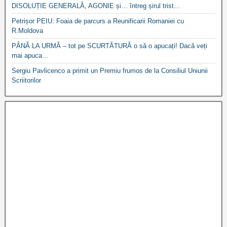
DISOLUȚIE GENERALĂ, AGONIE și… întreg șirul trist…
Petrișor PEIU: Foaia de parcurs a Reunificarii Romaniei cu
R.Moldova
PÂNĂ LA URMĂ – tot pe SCURTĂTURĂ o să o apucați! Dacă veți
mai apuca…
Sergiu Pavlicenco a primit un Premiu frumos de la Consiliul Uniunii
Scriitorilor