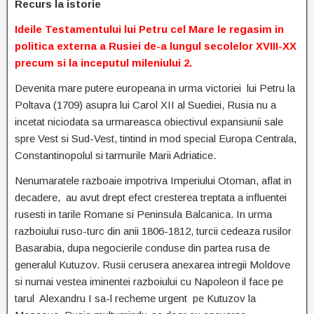
Recurs la istorie
Ideile Testamentului lui Petru cel Mare le regasim in
politica externa a Rusiei de-a lungul secolelor XVIII-XX
precum si la inceputul mileniului 2.
Devenita mare putere europeana in urma victoriei lui Petru la
Poltava (1709) asupra lui Carol XII al Suediei, Rusia nu a
incetat niciodata sa urmareasca obiectivul expansiunii sale
spre Vest si Sud-Vest, tintind in mod special Europa Centrala,
Constantinopolul si tarmurile Marii Adriatice.
Nenumaratele razboaie impotriva Imperiului Otoman, aflat in
decadere, au avut drept efect cresterea treptata a influentei
rusesti in tarile Romane si Peninsula Balcanica. In urma
razboiului ruso-turc din anii 1806-1812, turcii cedeaza rusilor
Basarabia, dupa negocierile conduse din partea rusa de
generalul Kutuzov. Rusii cerusera anexarea intregii Moldove
si numai vestea iminentei razboiului cu Napoleon il face pe
tarul Alexandru I sa-l recheme urgent pe Kutuzov la