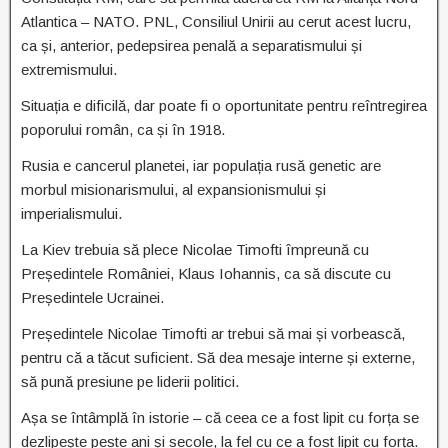
Atlantica – NATO. PNL, Consiliul Unirii au cerut acest lucru,
ca și, anterior, pedepsirea penală a separatismului și
extremismului.
Situația e dificilă, dar poate fi o oportunitate pentru reîntregirea
poporului român, ca și în 1918.
Rusia e cancerul planetei, iar populația rusă genetic are
morbul misionarismului, al expansionismului și
imperialismului.
La Kiev trebuia să plece Nicolae Timofti împreună cu
Președintele României, Klaus Iohannis, ca să discute cu
Președintele Ucrainei.
Președintele Nicolae Timofti ar trebui să mai și vorbească,
pentru că a tăcut suficient. Să dea mesaje interne și externe,
să pună presiune pe liderii politici.
Așa se întâmplă în istorie – că ceea ce a fost lipit cu forța se
dezlipește peste ani și secole, la fel cu ce a fost lipit cu forța.