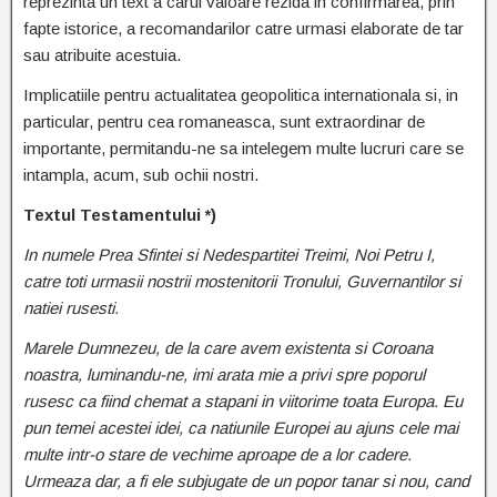
reprezinta un text a carui valoare rezida in confirmarea, prin
fapte istorice, a recomandarilor catre urmasi elaborate de tar
sau atribuite acestuia.
Implicatiile pentru actualitatea geopolitica internationala si, in
particular, pentru cea romaneasca, sunt extraordinar de
importante, permitandu-ne sa intelegem multe lucruri care se
intampla, acum, sub ochii nostri.
Textul Testamentului *)
In numele Prea Sfintei si Nedespartitei Treimi, Noi Petru I,
catre toti urmasii nostrii mostenitorii Tronului, Guvernantilor si
natiei rusesti.
Marele Dumnezeu, de la care avem existenta si Coroana
noastra, luminandu-ne, imi arata mie a privi spre poporul
rusesc ca fiind chemat a stapani in viitorime toata Europa. Eu
pun temei acestei idei, ca natiunile Europei au ajuns cele mai
multe intr-o stare de vechime aproape de a lor cadere.
Urmeaza dar, a fi ele subjugate de un popor tanar si nou, cand