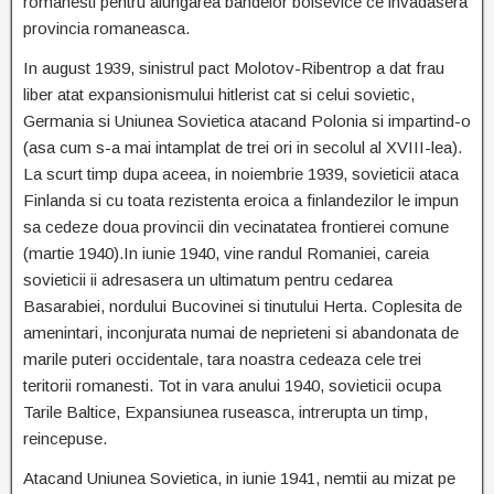
romanesti pentru alungarea bandelor bolsevice ce invadasera
provincia romaneasca.
In august 1939, sinistrul pact Molotov-Ribentrop a dat frau
liber atat expansionismului hitlerist cat si celui sovietic,
Germania si Uniunea Sovietica atacand Polonia si impartind-o
(asa cum s-a mai intamplat de trei ori in secolul al XVIII-lea).
La scurt timp dupa aceea, in noiembrie 1939, sovieticii ataca
Finlanda si cu toata rezistenta eroica a finlandezilor le impun
sa cedeze doua provincii din vecinatatea frontierei comune
(martie 1940).In iunie 1940, vine randul Romaniei, careia
sovieticii ii adresasera un ultimatum pentru cedarea
Basarabiei, nordului Bucovinei si tinutului Herta. Coplesita de
amenintari, inconjurata numai de neprieteni si abandonata de
marile puteri occidentale, tara noastra cedeaza cele trei
teritorii romanesti. Tot in vara anului 1940, sovieticii ocupa
Tarile Baltice, Expansiunea ruseasca, intrerupta un timp,
reincepuse.
Atacand Uniunea Sovietica, in iunie 1941, nemtii au mizat pe