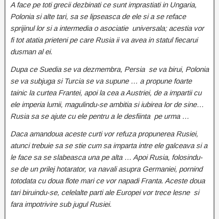
A face pe toti grecii dezbinati ce sunt imprastiati in Ungaria,
Polonia si alte tari, sa se lipseasca de ele si a se reface
sprijinul lor si a intermedia o asociatie universala; acestia vor
fi tot atatia prieteni pe care Rusia ii va avea in statul fiecarui
dusman al ei.
Dupa ce Suedia se va dezmembra, Persia se va birui, Polonia
se va subjuga si Turcia se va supune … a propune foarte
tainic la curtea Frantei, apoi la cea a Austriei, de a impartii cu
ele imperia lumii, magulindu-se ambitia si iubirea lor de sine…
Rusia sa se ajute cu ele pentru a le desfiinta pe urma …
Daca amandoua aceste curti vor refuza propunerea Rusiei,
atunci trebuie sa se stie cum sa imparta intre ele galceava si a
le face sa se slabeasca una pe alta … Apoi Rusia, folosindu-
se de un prilej hotarator, va navali asupra Germaniei, pornind
totodata cu doua flote mari ce vor napadi Franta. Aceste doua
tari biruindu-se, celelalte parti ale Europei vor trece lesne si
fara impotrivire sub jugul Rusiei.