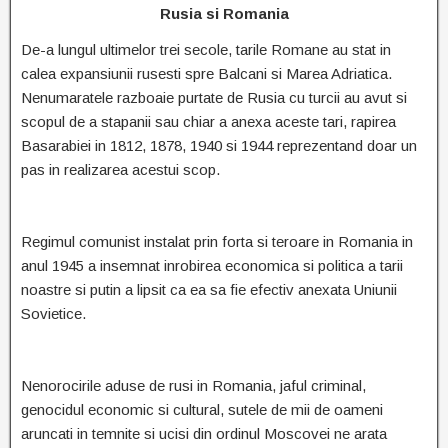
Rusia si Romania
De-a lungul ultimelor trei secole, tarile Romane au stat in
calea expansiunii rusesti spre Balcani si Marea Adriatica.
Nenumaratele razboaie purtate de Rusia cu turcii au avut si
scopul de a stapanii sau chiar a anexa aceste tari, rapirea
Basarabiei in 1812, 1878, 1940 si 1944 reprezentand doar un
pas in realizarea acestui scop.
Regimul comunist instalat prin forta si teroare in Romania in
anul 1945 a insemnat inrobirea economica si politica a tarii
noastre si putin a lipsit ca ea sa fie efectiv anexata Uniunii
Sovietice.
Nenorocirile aduse de rusi in Romania, jaful criminal,
genocidul economic si cultural, sutele de mii de oameni
aruncati in temnite si ucisi din ordinul Moscovei ne arata