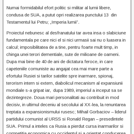
Numai formidabilul efort politic si militar al lumii libere,
condusa de SUA, a putut opri realizarea punctului 13 din
Testamentul lui Petru; „Imperia lumii”.
Proiectul nebunesc al desfranatului tar avea insa o slabiciune
fundamentala pe care nici el si nici urmasii sai nu o luasera in
calcul; imposibilitatea de a tine, pentru foarte mult timp, in
chinga unei terori dementiale, sute de milioane de oameni.
Dupa mai bine de 40 de ani de dictatura feroce, in care
capeteniile comuniste au angajat cea mai mare parte a
efortului Rusiei si tarilor satelite spre inarmare, spionaj,
terorism intern si extern, diabolicul mecanism al expansiunii
mondiale s-a gripat iar, dupa 1989, imperiul a inceput sa se
dezintegreze. Doua mari personalitati au contribuit in mod
decisiv, in ultimul deceniu al secolului al XX-lea, la renuntarea
treptata a expansionismului rusesc; Mihail Gorbaciov – liderul
partidului comunist al URSS si Ronald Regan – presedintele
SUA. Primul a inteles ca Rusia a pierdut cursa inarmarilor si
competitia economica cu occidentul si a orientat conducerea