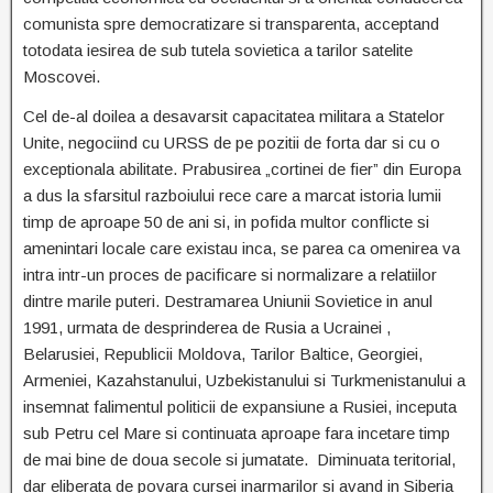
comunista spre democratizare si transparenta, acceptand
totodata iesirea de sub tutela sovietica a tarilor satelite
Moscovei.
Cel de-al doilea a desavarsit capacitatea militara a Statelor
Unite, negociind cu URSS de pe pozitii de forta dar si cu o
exceptionala abilitate. Prabusirea „cortinei de fier” din Europa
a dus la sfarsitul razboiului rece care a marcat istoria lumii
timp de aproape 50 de ani si, in pofida multor conflicte si
amenintari locale care existau inca, se parea ca omenirea va
intra intr-un proces de pacificare si normalizare a relatiilor
dintre marile puteri. Destramarea Uniunii Sovietice in anul
1991, urmata de desprinderea de Rusia a Ucrainei ,
Belarusiei, Republicii Moldova, Tarilor Baltice, Georgiei,
Armeniei, Kazahstanului, Uzbekistanului si Turkmenistanului a
insemnat falimentul politicii de expansiune a Rusiei, inceputa
sub Petru cel Mare si continuata aproape fara incetare timp
de mai bine de doua secole si jumatate. Diminuata teritorial,
dar eliberata de povara cursei inarmarilor si avand in Siberia