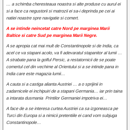
… a schimba cheresteaua noastra si alte produse cu aurul ei
si a face ca negustorii si matrozii ei sa-i deprinda pe cei ai
natiei noastre spre navigatie si comert.
A se intinde neincetat catre Nord pe marginea Marii
Baltice si catre Sud pe marginea Marii Negre.
A se apropia cat mai mult de Constantinopole si de India, ca
acel ce va stapani acolo, va fi adevaratul stapanitor al lumii …
A strabate pana la golful Persic, a restatornicii de se poate
comertul cel din vechime al Orientului si a se intinde pana in
India care este magazia lumii…
A cauta si a castiga alianta Austriei … a o sprijinii in
zadarnicele ei inchipuiri de a stapani Germania… iar prin taina
a intarata dusmania Printilor Germaniei impotriva ei…
A face de a se interesa curtea Austriei ca sa izgoneasca pe
Turci din Europa si a nimicii pretentiile ei cand vom subjuga
Constantinopole…