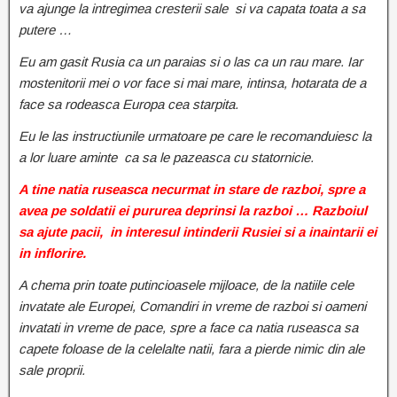
va ajunge la intregimea cresterii sale si va capata toata a sa
putere …
Eu am gasit Rusia ca un paraias si o las ca un rau mare. Iar
mostenitorii mei o vor face si mai mare, intinsa, hotarata de a
face sa rodeasca Europa cea starpita.
Eu le las instructiunile urmatoare pe care le recomanduiesc la
a lor luare aminte ca sa le pazeasca cu statornicie.
A tine natia ruseasca necurmat in stare de razboi, spre a
avea pe soldatii ei pururea deprinsi la razboi … Razboiul
sa ajute pacii, in interesul intinderii Rusiei si a inaintarii ei
in inflorire.
A chema prin toate putincioasele mijloace, de la natiile cele
invatate ale Europei, Comandiri in vreme de razboi si oameni
invatati in vreme de pace, spre a face ca natia ruseasca sa
capete foloase de la celelalte natii, fara a pierde nimic din ale
sale proprii.