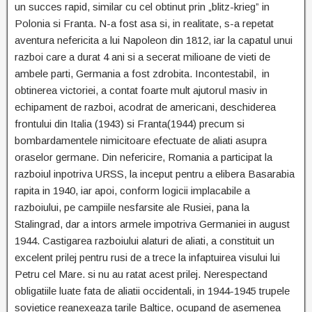
un succes rapid, similar cu cel obtinut prin „blitz-krieg” in
Polonia si Franta. N-a fost asa si, in realitate, s-a repetat
aventura nefericita a lui Napoleon din 1812, iar la capatul unui
razboi care a durat 4 ani si a secerat milioane de vieti de
ambele parti, Germania a fost zdrobita. Incontestabil, in
obtinerea victoriei, a contat foarte mult ajutorul masiv in
echipament de razboi, acodrat de americani, deschiderea
frontului din Italia (1943) si Franta(1944) precum si
bombardamentele nimicitoare efectuate de aliati asupra
oraselor germane. Din nefericire, Romania a participat la
razboiul inpotriva URSS, la inceput pentru a elibera Basarabia
rapita in 1940, iar apoi, conform logicii implacabile a
razboiului, pe campiile nesfarsite ale Rusiei, pana la
Stalingrad, dar a intors armele impotriva Germaniei in august
1944. Castigarea razboiului alaturi de aliati, a constituit un
excelent prilej pentru rusi de a trece la infaptuirea visului lui
Petru cel Mare. si nu au ratat acest prilej. Nerespectand
obligatiile luate fata de aliatii occidentali, in 1944-1945 trupele
sovietice reanexeaza tarile Baltice, ocupand de asemenea