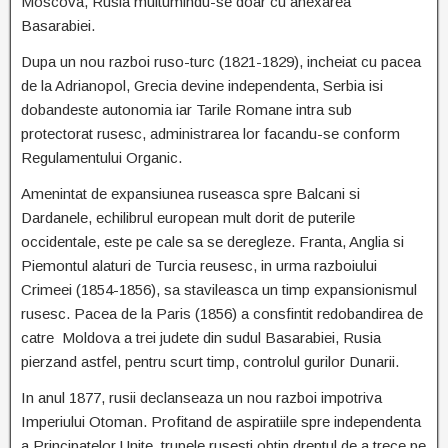
Moscova, Rusia multumindu-se doar cu anexarea
Basarabiei.
Dupa un nou razboi ruso-turc (1821-1829), incheiat cu pacea
de la Adrianopol, Grecia devine independenta, Serbia isi
dobandeste autonomia iar Tarile Romane intra sub
protectorat rusesc, administrarea lor facandu-se conform
Regulamentului Organic.
Amenintat de expansiunea ruseasca spre Balcani si
Dardanele, echilibrul european mult dorit de puterile
occidentale, este pe cale sa se deregleze. Franta, Anglia si
Piemontul alaturi de Turcia reusesc, in urma razboiului
Crimeei (1854-1856), sa stavileasca un timp expansionismul
rusesc. Pacea de la Paris (1856) a consfintit redobandirea de
catre Moldova a trei judete din sudul Basarabiei, Rusia
pierzand astfel, pentru scurt timp, controlul gurilor Dunarii.
In anul 1877, rusii declanseaza un nou razboi impotriva
Imperiului Otoman. Profitand de aspiratiile spre independenta
a Principatelor Unite, trupele rusesti obtin dreptul de a trece pe