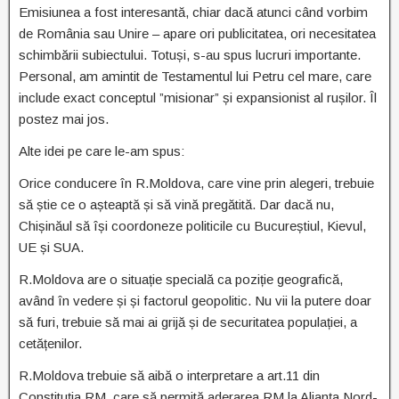
Emisiunea a fost interesantă, chiar dacă atunci când vorbim
de România sau Unire – apare ori publicitatea, ori necesitatea
schimbării subiectului. Totuși, s-au spus lucruri importante.
Personal, am amintit de Testamentul lui Petru cel mare, care
include exact conceptul ”misionar” și expansionist al rușilor. Îl
postez mai jos.
Alte idei pe care le-am spus:
Orice conducere în R.Moldova, care vine prin alegeri, trebuie
să știe ce o așteaptă și să vină pregătită. Dar dacă nu,
Chișinăul să își coordoneze politicile cu Bucureștiul, Kievul,
UE și SUA.
R.Moldova are o situație specială ca poziție geografică,
având în vedere și și factorul geopolitic. Nu vii la putere doar
să furi, trebuie să mai ai grijă și de securitatea populației, a
cetățenilor.
R.Moldova trebuie să aibă o interpretare a art.11 din
Constituția RM, care să permită aderarea RM la Alianța Nord-