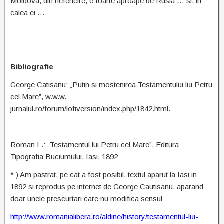
Moldova, din nefericire, e foarte aproape de Rusia … si, in
calea ei …
Bibliografie
George Catisanu: „Putin si mostenirea Testamentului lui Petru
cel Mare”, w.w.w.
jurnalul.ro/forum/lofiversion/index.php/1842.html.
Roman L.: „Testamentul lui Petru cel Mare”, Editura
Tipografia Buciumului, Iasi, 1892
* ) Am pastrat, pe cat a fost posibil, textul aparut la Iasi in
1892 si reprodus pe internet de George Cautisanu, aparand
doar unele prescurtari care nu modifica sensul
http://www.romanialibera.ro/aldine/history/testamentul-lui-