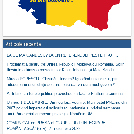
Articole recente
LA CE MĂ GÂNDESC? LA UN REFERENDUM PESTE PRUT…
Proclamația pentru (re)Unirea Republicii Moldova cu România. Sorin
Ilieșiu le-a trimis-o președinților Klaus Iohannis și Maia Sandu
Mircea POPESCU: ”Chișinău, încotro? Ignorând unionismul, prin
aducerea unei credințe sectare, oare cât va dura noul guvern?”
Ar fi bine ca forțele politice provestice să facă o Platformă comună
Un nou 1 DECEMBRIE. Din nou fără Reunire. Manifestul PNL.md din
2007 privind imperativul solidarizării naționale si privind semnarea
unui Parteneriat european privilegiat România-RM
COMUNICAT de PRESĂ al ”GRUPULUI de INTEGRARE
ROMÂNEASCĂ” (GIR), 21 noiembrie 2022