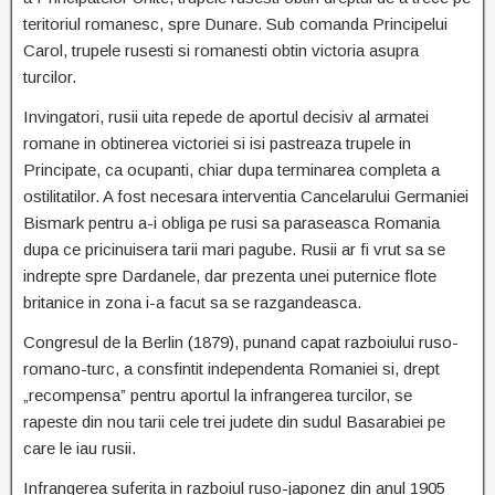
teritoriul romanesc, spre Dunare. Sub comanda Principelui
Carol, trupele rusesti si romanesti obtin victoria asupra
turcilor.
Invingatori, rusii uita repede de aportul decisiv al armatei
romane in obtinerea victoriei si isi pastreaza trupele in
Principate, ca ocupanti, chiar dupa terminarea completa a
ostilitatilor. A fost necesara interventia Cancelarului Germaniei
Bismark pentru a-i obliga pe rusi sa paraseasca Romania
dupa ce pricinuisera tarii mari pagube. Rusii ar fi vrut sa se
indrepte spre Dardanele, dar prezenta unei puternice flote
britanice in zona i-a facut sa se razgandeasca.
Congresul de la Berlin (1879), punand capat razboiului ruso-
romano-turc, a consfintit independenta Romaniei si, drept
„recompensa” pentru aportul la infrangerea turcilor, se
rapeste din nou tarii cele trei judete din sudul Basarabiei pe
care le iau rusii.
Infrangerea suferita in razboiul ruso-japonez din anul 1905