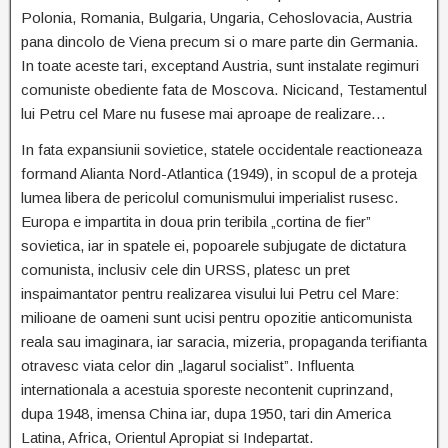
Polonia, Romania, Bulgaria, Ungaria, Cehoslovacia, Austria
pana dincolo de Viena precum si o mare parte din Germania.
In toate aceste tari, exceptand Austria, sunt instalate regimuri
comuniste obediente fata de Moscova. Nicicand, Testamentul
lui Petru cel Mare nu fusese mai aproape de realizare…
In fata expansiunii sovietice, statele occidentale reactioneaza
formand Alianta Nord-Atlantica (1949), in scopul de a proteja
lumea libera de pericolul comunismului imperialist rusesc.
Europa e impartita in doua prin teribila „cortina de fier”
sovietica, iar in spatele ei, popoarele subjugate de dictatura
comunista, inclusiv cele din URSS, platesc un pret
inspaimantator pentru realizarea visului lui Petru cel Mare:
milioane de oameni sunt ucisi pentru opozitie anticomunista
reala sau imaginara, iar saracia, mizeria, propaganda terifianta
otravesc viata celor din „lagarul socialist”. Influenta
internationala a acestuia sporeste necontenit cuprinzand,
dupa 1948, imensa China iar, dupa 1950, tari din America
Latina, Africa, Orientul Apropiat si Indepartat.