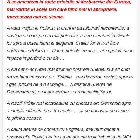
A se amesteca in toate pricinile si dezbaterile din Europa,
mai vartos in acele tari care fiind mai in apropriere,
intereseaza mai cu seama.
A vara vrajba in Polonia, a hrani in ea tulburari necontenite; a
castiga cu bani pe cei mai puternici, a avea inrauriri in Dietele
lor spre a putea lucra la alegerea Crailor lor si a-si face
partizani in Polonia … Daca puterile vecine s-ar impotrivi sa le
impace impartind-o cu ele …
A lua cat s-ar putea mai mult din hotarele Suediei si a sti cum
sa se faca ca insasi ea, Suedia, sa-i deschida razboi, spre a-
i gasi pricina de a o subjuga… A dezbina Suedia de
Danemarca si, cu luare aminte, a hrani rivalitatile lor.
A insotii Printii rusi intotdeauna cu printese din Germania spre
a inmultii influenta noastra acolo … sa se uneasca de la sine
la pricina noastra.
A cauta alianta de comert cu Englitera, mai mult decat a
oricarei alte Puteri, pentru ca ea are ma mult trebuinta de NOI