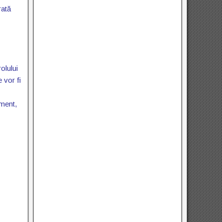
rată
olului
 vor fi
oment,