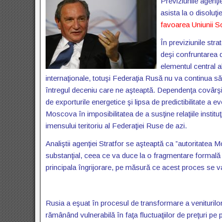
Previziunile agenţ
asista la o disoluţ
favoarea Uniunii So
În previziunile str
deşi confruntarea 
elementul central a
internaţionale, totuşi Federaţia Rusă nu va continua s
întregul deceniu care ne aşteaptă. Dependenţa covârş
de exporturile energetice şi lipsa de predictibilitate a ev
Moscova în imposibilitatea de a susţine relaţiile institu
imensului teritoriu al Federaţiei Ruse de azi.
Analiştii agenţiei Stratfor se aşteaptă ca ”autoritatea
substanţial, ceea ce va duce la o fragmentare formală 
principala îngrijorare, pe măsură ce acest proces se va
Rusia a eşuat în procesul de transformare a veniturilo
rămânând vulnerabilă în faţa fluctuaţiilor de preţuri p