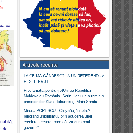
m
în
eea că
Articole recente
LA CE MĂ GÂNDESC? LA UN REFERENDUM
PESTE PRUT…
Proclamația pentru (re)Unirea Republicii
Moldova cu România. Sorin Ilieșiu le-a trimis-o
președinților Klaus Iohannis și Maia Sandu
Mircea POPESCU: ”Chișinău, încotro?
Ignorând unionismul, prin aducerea unei
nabilă,
credințe sectare, oare cât va dura noul
guvern?”
m de