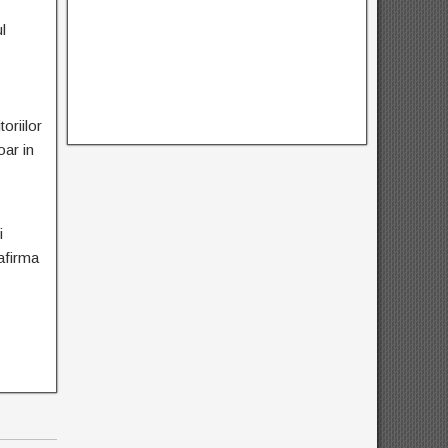
l
oriilor
oar in
i
 afirma