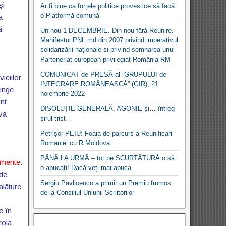
şi
Ar fi bine ca forțele politice provestice să facă
o Platformă comună
a
ă
Un nou 1 DECEMBRIE. Din nou fără Reunire.
Manifestul PNL.md din 2007 privind imperativul
solidarizării naționale si privind semnarea unui
Parteneriat european privilegiat România-RM
COMUNICAT de PRESĂ al ”GRUPULUI de
iciilor
INTEGRARE ROMÂNEASCĂ” (GIR), 21
pinge
noiembrie 2022
unt
DISOLUȚIE GENERALĂ, AGONIE și… întreg
va
șirul trist…
Petrișor PEIU: Foaia de parcurs a Reunificarii
Romaniei cu R.Moldova
PÂNĂ LA URMĂ – tot pe SCURTĂTURĂ o să
omente.
o apucați! Dacă veți mai apuca…
 de
Sergiu Pavlicenco a primit un Premiu frumos
alăture
de la Consiliul Uniunii Scriitorilor
e în
rola