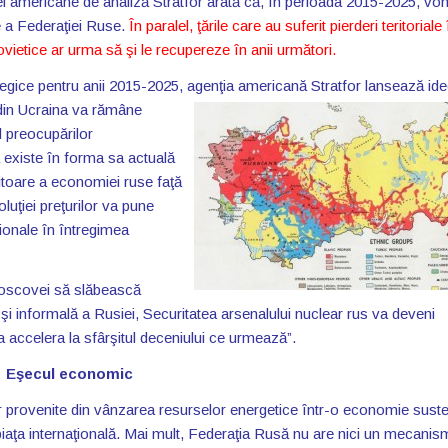
iei americane de analiză Stratfor arată că, în perioada 2015-2025, vo
ie a Federaţiei Ruse.
În paralel, ţările care au suferit pierderi teritoriale 
vietice ar urma să şi le recupereze în anii următori.
ategice pentru anii 2015-2025, agenţia americană Stratfor
lansează id
din Ucraina va rămâne
l preocupărilor
ă existe în forma sa actuală
itoare a economiei ruse faţă
oluţiei preţurilor va pune
ţionale în întregimea
 Moscovei să slăbească
şi informală a Rusiei, Securitatea arsenalului nuclear rus va deveni
 accelera la sfârşitul deceniului ce urmează”.
Eşecul economic
r provenite din vânzarea resurselor energetice într-o economie suste
e piaţa internaţională. Mai mult, Federaţia Rusă nu are nici un mecanis