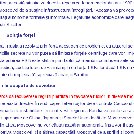
atfor, această situaţie va duce la repetarea fenomenelor din anii 1980 
oscovei de a susţine infrastructura întregii ţări. ”Aceasta va provoc
tităţi autonome formale şi informale. Legăturile economice care leag
tii Stratfor.
Soluţia forţei
al, Rusia a rezolvat prin forţă acest gen de probleme, cu ajutorul serv
erviciile secrete nu vor putea să limiteze forţele centrifuge care vor îm
sta puterea FSB este slăbită prin faptul că membrii conducerii sale s
edică, acelaşi lucru se va întâmpla cu forţa FSB. Iar dacă FSB nu 
ea fi împieicată”, apreciază analiştii Stratfor.
riile ocupate de sovietici
erca să recupereze regiuni pierdute în favoarea ruşilor în diverse m
n această direcţie. În sud, capacitatea ruşilor de a controla Caucazul
rioadă de instabilitate. În nord-vest, regiunea Karelia va căuta să se 
 mai apropiate de China, Japonia şi Statele Unite decât de Moscova vor
din afara Moscovei nu vor căuta neapărat autonomia, însă vor fi pus
otriva Moscovei, ci slăbirea capacităţii Moscovei de a sprijini şi cont