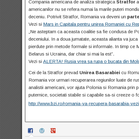
Compania americana de analiza strategica
Stratfor
a
americanilor nu se refera numai la marile puteri mondial
deceniu. Potrivit Stratfor, Romania va deveni un
parte
Vezi si
Mars in Capitala pentru unirea Romaniei cu R
„Ne asteptam ca aceasta coalitie sa fie condusa de Po
deceniului. In a doua jumatate, aceasta alianta va juca u
pierdute prin metode formale si informale. In timp ce 
Belarus si Ucraina, dar chiar si mai la est”.
Vezi si
ALERTA! Rusia vrea sa rupa o bucata din Mol
Cei de la Stratfor prevad
Unirea Basarabiei
cu Romani
Romania vor urmari recuperarea regiunilor luate de rusi
analistii americani, vor ajuta Polonia si Romania prin p
puternice, societati stabile si capabile sa-si creeze o fo
http://www.bzi.ro/romania-va-recupera-basarabia-v