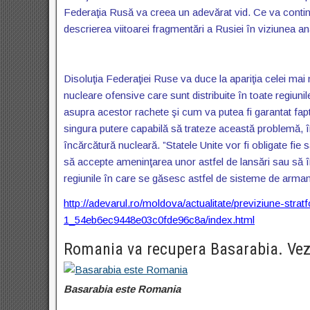
Federaţia Rusă va creea un adevărat vid. Ce va continu
descrierea viitoarei fragmentări a Rusiei în viziunea anal
Disoluţia Federaţiei Ruse va duce la apariţia celei ma
nucleare ofensive care sunt distribuite în toate regiuni
asupra acestor rachete şi cum va putea fi garantat faptul
singura putere capabilă să trateze această problemă, î
încărcătură nucleară. ”Statele Unite vor fi obligate fie
să accepte ameninţarea unor astfel de lansări sau să 
regiunile în care se găsesc astfel de sisteme de armame
http://adevarul.ro/moldova/actualitate/previziune-stra
1_54eb6ec9448e03c0fde96c8a/index.html
Romania va recupera Basarabia. Vez
Basarabia este Romania