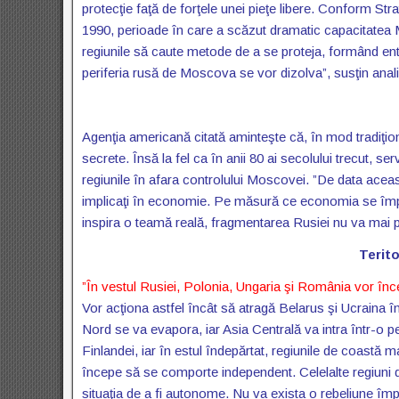
protecţie faţă de forţele unei pieţe libere. Conform Str
1990, perioade în care a scăzut dramatic capacitatea M
regiunile să caute metode de a se proteja, formând en
periferia rusă de Moscova se vor dizolva”, susţin analiş
Agenţia americană citată aminteşte că, în mod tradiţion
secrete. Însă la fel ca în anii 80 ai secolului trecut, s
regiunile în afara controlului Moscovei. ”De data acea
implicaţi în economie. Pe măsură ce economia se împi
inspira o teamă reală, fragmentarea Rusiei nu va mai put
Terito
”În vestul Rusiei, Polonia, Ungaria şi România vor înc
Vor acţiona astfel încât să atragă Belarus şi Ucraina î
Nord se va evapora, iar Asia Centrală va intra într-o pe
Finlandei, iar în estul îndepărtat, regiunile de coastă
începe să se comporte independent. Celelalte regiuni 
situaţia de a fi autonome. Nu va exista o rebeliune împ