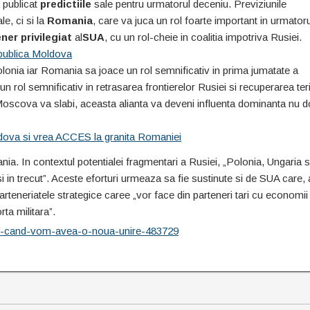
 publicat
predictiile
sale pentru urmatorul deceniu. Previziunile
e, ci si la
Romania
, care va juca un rol foarte important in urmatoru
ner privilegiat
al
SUA
, cu un rol-cheie in coalitia impotriva Rusiei.
epublica Moldova
lonia iar Romania sa joace un rol semnificativ in prima jumatate a
n rol semnificativ in retrasarea frontierelor Rusiei si recuperarea terit
Moscova va slabi, aceasta alianta va deveni influenta dominanta nu d
dova si vrea ACCES la granita Romaniei
a. In contextul potentialei fragmentari a Rusiei, „Polonia, Ungaria s
 in trecut”. Aceste eforturi urmeaza sa fie sustinute si de SUA care,
arteneriatele strategice caree „vor face din parteneri tari cu economii
rta militara”.
ezi-cand-vom-avea-o-noua-unire-483729