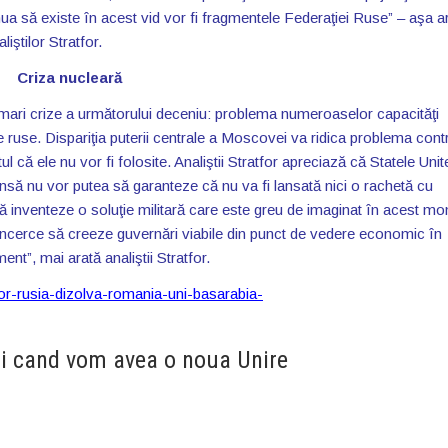
a să existe în acest vid vor fi fragmentele Federaţiei Ruse” – aşa a
iştilor Stratfor.
Criza nucleară
i mari crize a următorului deceniu: problema numeroaselor capacităţi
le ruse. Dispariţia puterii centrale a Moscovei va ridica problema contr
 că ele nu vor fi folosite. Analiştii Stratfor apreciază că Statele Unite
nsă nu vor putea să garanteze că nu va fi lansată nici o rachetă cu
 să inventeze o soluţie militară care este greu de imaginat în acest m
încerce să creeze guvernări viabile din punct de vedere economic în
nt”, mai arată analiştii Stratfor.
tfor-rusia-dizolva-romania-uni-basarabia-
i cand vom avea o noua Unire