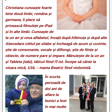
Christiana cunoaște foarte
bine două limbi, româna și
germana, îi place să
privească filmulețe pe iPad
și în alte limbi. Cunoaște de
la un an și ceva alfabetul, învață după Albinuța și după alte
Abecedare cititul pe silabe și încheagă de acum și cuvinte,
știe de consonante, vocale și diftongi, știe de ființe și
obiecte, de numere pare și impare. Mânuiește de la un an
și Tableta (tabi), tăticul fiind IT-ist. Începe să cânte la
vioara mică, 1/16, – mama Beatriz fiind violonistă.
În
scurta
perioadă de
doi ani de
aflare la
bunici a fost
în mai multe