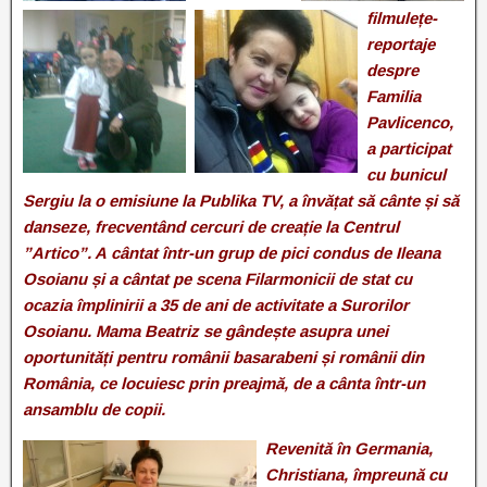
filmulețe-
reportaje
despre
Familia
Pavlicenco,
a participat
cu bunicul
Sergiu la o emisiune la Publika TV, a învățat să cânte și să
danseze, frecventând cercuri de creație la Centrul
”Artico”. A cântat într-un grup de pici condus de Ileana
Osoianu și a cântat pe scena Filarmonicii de stat cu
ocazia împlinirii a 35 de ani de activitate a Surorilor
Osoianu. Mama Beatriz se gândește asupra unei
oportunități pentru românii basarabeni și românii din
România, ce locuiesc prin preajmă, de a cânta într-un
ansamblu de copii.
Revenită în Germania,
Christiana, împreună cu