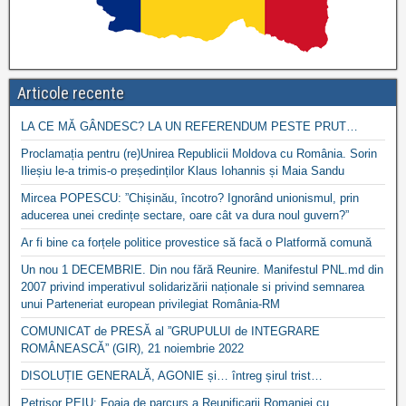
Articole recente
LA CE MĂ GÂNDESC? LA UN REFERENDUM PESTE PRUT…
Proclamația pentru (re)Unirea Republicii Moldova cu România. Sorin
Ilieșiu le-a trimis-o președinților Klaus Iohannis și Maia Sandu
Mircea POPESCU: ”Chișinău, încotro? Ignorând unionismul, prin
aducerea unei credințe sectare, oare cât va dura noul guvern?”
Ar fi bine ca forțele politice provestice să facă o Platformă comună
Un nou 1 DECEMBRIE. Din nou fără Reunire. Manifestul PNL.md din
2007 privind imperativul solidarizării naționale si privind semnarea
unui Parteneriat european privilegiat România-RM
COMUNICAT de PRESĂ al ”GRUPULUI de INTEGRARE
ROMÂNEASCĂ” (GIR), 21 noiembrie 2022
DISOLUȚIE GENERALĂ, AGONIE și… întreg șirul trist…
Petrișor PEIU: Foaia de parcurs a Reunificarii Romaniei cu