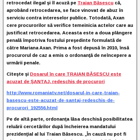
retrocedat ilegal şi îl acuză pe
Traian Băsescu
că,
aprobând retrocedarea, se face vinovat de abuz în
serviciu contra intereselor publice. Totodată, Axan
cere procurorilor să verifice temeinicia actelor care au
justificat retrocedarea. Aceasta este a doua plângere
penală împotriva fostului preşedinte formulată de
către Mariana Axan. Prima a fost depusă în 2010, însă
procurorul de caz a emis o ordonanţă de neîncepere a
urmării penale.
Citeşte şi
Dosarul în care TRAIAN BĂSESCU este
acuzat de ŞANTAJ, redeschis de procurori
http://www.romaniatv.net/dosarul-in-care-traian-
basescu-este-acuzat-de-santaj-redeschis-de-
procurori_192556.html
Pe de altă parte, ordonanţa lăsa deschisă posibilitatea
reluării cercetărilor după încheierea mandatului
prezidenţial al lui Traian Băsescu.
„În cauză nu pot fi