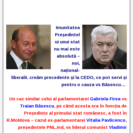
Imunitatea
Președintel
ui unui stat
nu mai este
absolută –
noi,
național-
liberalii. creăm precedente și la CEDO, ce pot servi și
pentru o cauza vs Băsescu…
Un caz similar celui al parlamentarei
Gabriela Firea
vs
Traian Băsescu
, pe când acesta era în funcția de
Președinte al primului stat românesc, a fost în
R.Moldova – cazul ex-parlamentarei
Vitalia Pavlicenco
,
președintele PNL.md, vs liderul comunist
Vladimir