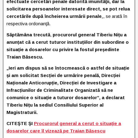
efectuate cercetări penale datorită imunităţii, dar la
solicitarea persoanelor interesate direct, se pot relua
cercetările după încheierea urmării penale
„, se arată în
respectiva ordonanţă.
Săptămâna trecută
,
procurorul general Tiberiu Nițu a
anunțat că a cerut tuturor instituțiilor din subordine o
situație a dosarelor cu privire la fostul președinte
Traian Băsescu.
„Ieri am dispus să se întocmească o astfel de situație
și am solicitat Secției de urmărire penală, Direcției
Naționale Anticorupție, Direcției de Investigare a
Infracțiunilor de Criminalitate Organizată să ne
comunice o situație a tuturor dosarelor”, a declarat
Tiberiu Nițu la sediul Consiliului Superior al
Magistraturii.
CITEŞTE ŞI
Procurorul general a cerut o situaţie a
dosarelor care îl vizează pe Traian Băsescu