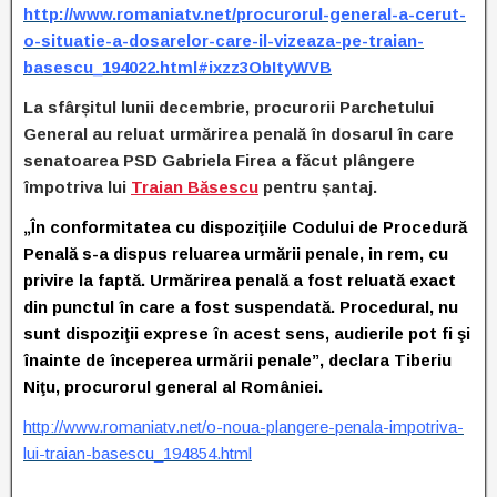
http://www.romaniatv.net/procurorul-general-a-cerut-
o-situatie-a-dosarelor-care-il-vizeaza-pe-traian-
basescu_194022.html#ixzz3ObItyWVB
La sfârșitul lunii decembrie, procurorii Parchetului
General au reluat urmărirea penală în dosarul în care
senatoarea PSD Gabriela Firea a făcut plângere
împotriva lui
Traian Băsescu
pentru șantaj.
„În conformitatea cu dispoziţiile Codului de Procedură
Penală s-a dispus reluarea urmării penale, in rem, cu
privire la faptă. Urmărirea penală a fost reluată exact
din punctul în care a fost suspendată. Procedural, nu
sunt dispoziţii exprese în acest sens, audierile pot fi şi
înainte de începerea urmării penale”, declara Tiberiu
Niţu, procurorul general al României.
http://www.romaniatv.net/o-noua-plangere-penala-impotriva-
lui-traian-basescu_194854.html