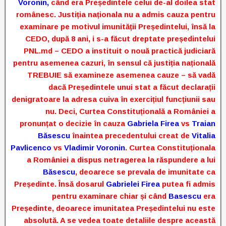
Voronin,
când era Președintele celui de-al doilea stat
românesc. Justiția naționala nu a admis cauza
pentru
examinare pe motivul imunității Președintelui, însă la
CEDO, după 8 ani, i s-a făcut dreptate președintelui
PNL.md – CEDO a instituit o nouă practică judiciară
pentru asemenea cazuri, în sensul că justiția națională
TREBUIE să examineze asemenea cauze – să vadă
dacă Președintele unui stat a făcut declarații
denigratoare la adresa cuiva în exercițiul funcțiunii sau
nu. Deci, Curtea Constituțională a României a
pronunțat o decizie în cauza
Gabriela Firea
vs
Traian
Băsescu
înaintea precedentului creat de
Vitalia
Pavlicenco
vs
Vladimir Voronin
. Curtea Constituționala
a României a dispus netragerea la răspundere a lui
Băsescu
, deoarece se prevala de imunitate ca
Președinte. Însă dosarul
Gabrielei Firea
putea fi admis
pentru examinare chiar și când
Basescu
era
Președinte, deoarece imunitatea Președintelui nu este
absolută. A se vedea toate detaliile despre această