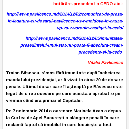
hotărâre-precedent a CEDO aici:
http://www.pavlicenco.md/2014/12/02/comunicat-de-presa-
in-legatura-cu-dosarul-pavlicenco-vs-r-moldova-in-cauza-
vp-vs-v-voronin-castigat-la-cedo/
http://www.pavlicenco.md/2014/12/05/
imunitatea-
presedintelui-unui-stat-nu-poa
te-fi-absoluta-cream-
precedente-si-la-ce
do
Vitalia Pavlicenco
Traian Băsescu, rămas fără imunitate după încheierea
mandatului prezidenţial, ar fi vizat în circa 20 de dosare
penale. U
ltimul dosar care îl aşteaptă pe Băsescu este
legat de o retrocedare pe care acesta a aprobat-o pe
vremea când era primar al Capitalei.
Pe 7 noiembrie 2014 o oarecare Marinela Axan a depus
la Curtea de Apel Bucureşti o plângere penală în care
reclamă faptul că imobilul în care locuieşte a fost