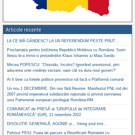
Articole recente
LA CE MĂ GÂNDESC? LA UN REFERENDUM PESTE PRUT…
Proclamația pentru (re)Unirea Republicii Moldova cu România. Sorin
Ilieșiu le-a trimis-o președinților Klaus Iohannis și Maia Sandu
Mircea POPESCU: ”Chișinău, încotro? Ignorând unionismul, prin
aducerea unei credințe sectare, oare cât va dura noul guvern?”
Ar fi bine ca forțele politice provestice să facă o Platformă comună
Un nou 1 DECEMBRIE. Din nou fără Reunire. Manifestul PNL.md din
2007 privind imperativul solidarizării naționale si privind semnarea
unui Parteneriat european privilegiat România-RM
COMUNICAT de PRESĂ al ”GRUPULUI de INTEGRARE
ROMÂNEASCĂ” (GIR), 21 noiembrie 2022
DISOLUȚIE GENERALĂ, AGONIE și… întreg șirul trist…
Petrișor PEIU: Foaia de parcurs a Reunificarii Romaniei cu