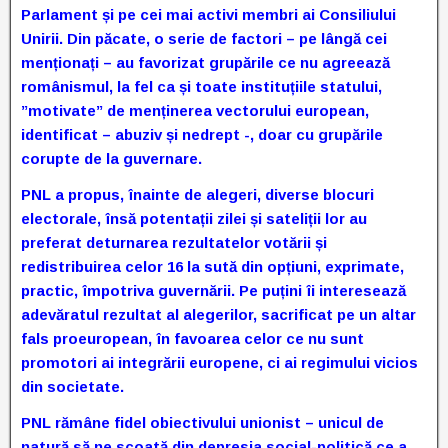
Parlament și pe cei mai activi membri ai Consiliului
Unirii. Din păcate, o serie de factori – pe lângă cei
menționați – au favorizat grupările ce nu agreează
românismul, la fel ca și toate instituțiile statului,
”motivate” de menținerea vectorului european,
identificat – abuziv și nedrept -, doar cu grupările
corupte de la guvernare.
PNL a propus, înainte de alegeri, diverse blocuri
electorale, însă potentații zilei și sateliții lor au
preferat deturnarea rezultatelor votării și
redistribuirea celor 16 la sută din opțiuni, exprimate,
practic, împotriva guvernării. Pe puțini îi interesează
adevăratul rezultat al alegerilor, sacrificat pe un altar
fals proeuropean, în favoarea celor ce nu sunt
promotori ai integrării europene, ci ai regimului vicios
din societate.
PNL rămâne fidel obiectivului unionist – unicul de
natură să ne scoată din depresia social-politică ce a