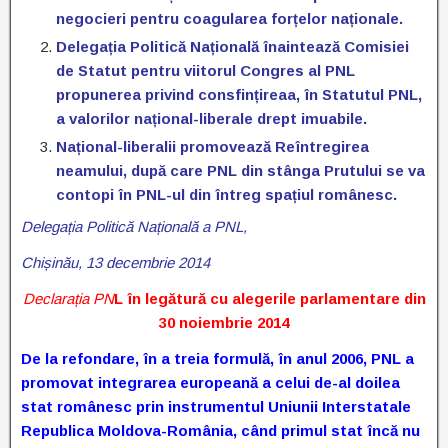
negocieri pentru coagularea forțelor naționale.
Delegația Politică Națională înaintează Comisiei
de Statut pentru viitorul Congres al PNL
propunerea privind consfințireaa, în Statutul PNL,
a valorilor național-liberale drept imuabile.
Național-liberalii promovează Reîntregirea
neamului, după care PNL din stânga Prutului se va
contopi în PNL-ul din întreg spațiul românesc.
Delegația Politică Națională a PNL,
Chișinău, 13 decembrie 2014
Declarația PN
L în legătură cu alegerile parlamentare din
30 noiembrie 2014
De la refondare, în a treia formulă, în anul 2006, PNL a
promovat integrarea europeană a celui de-al doilea
stat românesc prin instrumentul Uniunii Interstatale
Republica Moldova-România, când primul stat încă nu