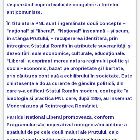
răspunzând imperativului de coagulare a forțelor
anticomuniste.
În titulatura PNL sunt îngemănate două concepte –
”național” şi ”liberal”. “Naţional” înseamnă – și acum,
în stânga Prutului, – recuperarea identitară, prin
întregirea Statului Român în atributele suveranității şi
dezvoltării sale economice, culturale, educaționale.
”Liberal” a exprimat mereu natura regimului politic și
social–economic, bazat pe proprietate şi libertate,
prin căutarea continuă a echilibrului în societate. Este
chintesenţa a două curente de gândire politică, din
care s-a edificat Statul Român modern, contopite în
ideologia şi practica PNL care, după 1866, au însemnat
Modernizarea și Reîntregirea României.
Partidul Național Liberal promovează, conform
Programului său, imperativul omogenizării politice a
spațiului de pe cele două maluri ale Prutului, ca o
premiză pentru înfăptuirea obiectivului major de