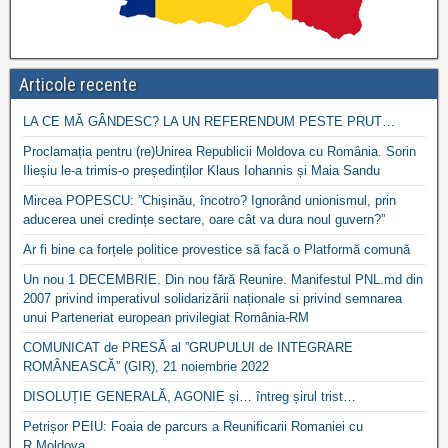
Articole recente
LA CE MĂ GÂNDESC? LA UN REFERENDUM PESTE PRUT…
Proclamația pentru (re)Unirea Republicii Moldova cu România. Sorin
Ilieșiu le-a trimis-o președinților Klaus Iohannis și Maia Sandu
Mircea POPESCU: ”Chișinău, încotro? Ignorând unionismul, prin
aducerea unei credințe sectare, oare cât va dura noul guvern?”
Ar fi bine ca forțele politice provestice să facă o Platformă comună
Un nou 1 DECEMBRIE. Din nou fără Reunire. Manifestul PNL.md din
2007 privind imperativul solidarizării naționale si privind semnarea
unui Parteneriat european privilegiat România-RM
COMUNICAT de PRESĂ al ”GRUPULUI de INTEGRARE
ROMÂNEASCĂ” (GIR), 21 noiembrie 2022
DISOLUȚIE GENERALĂ, AGONIE și… întreg șirul trist…
Petrișor PEIU: Foaia de parcurs a Reunificarii Romaniei cu
R.Moldova