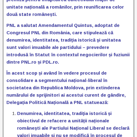
unitate națională a românilor, prin reunificarea celor
două state românești.
PNL a salutat Amendamentul Q
uintus, adoptat de
Congresul PNL din România, care
stipulează că
denumirea, identitatea, tradiţia istorică şi unitatea
sunt valori imuabile ale partidului – prevedere
introdusă în Statut în contextul negocierilor și fuziunii
dintre PNL.ro și PDL.
ro.
În acest scop și având în vedere procesul de
consolidare a segmentului național-liberal în
societatea din Republica Moldova, prin extinderea
numărului de sprijinitori ai acestui curent de gândire,
Delegația Politică Națională a PNL statuează:
D
enumirea, identitatea, tradiţia istorică și
obiectivul de refacere a unității naționale
românești ale Partiului Național Liberal se declară
valori imuabile și nu se modifică în procesul de