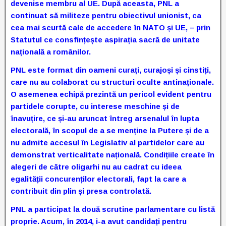
devenise membru al UE. După aceasta, PNL a
continuat să militeze pentru obiectivul unionist, ca
cea mai scurtă cale de accedere în NATO și UE, – prin
Statutul ce consfințește aspirația sacră de unitate
națională a românilor.
PNL este format din oameni curați, curajoși și cinstiți,
care nu au colaborat cu structuri oculte antinaționale.
O asemenea echipă prezintă un pericol evident pentru
partidele corupte, cu interese meschine și de
înavuțire, ce și-au aruncat întreg arsenalul în lupta
electorală, în scopul de a se menține la Putere și de a
nu admite accesul în Legislativ al partidelor care au
demonstrat verticalitate națională. Condițiile create în
alegeri de către oligarhi nu au cadrat cu ideea
egalității concurenților electorali, fapt la care a
contribuit din plin și presa controlată.
PNL a participat la două scrutine parlamentare cu listă
proprie. Acum, în 2014, i-a avut candidați pentru