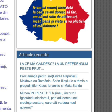
loc
 NATO
e din
doilea
obabil,
ve a
Articole recente
nesc
LA CE MĂ GÂNDESC? LA UN REFERENDUM
inți,
PESTE PRUT…
Proclamația pentru (re)Unirea Republicii
Moldova cu România. Sorin Ilieșiu le-a trimis-o
președinților Klaus Iohannis și Maia Sandu
ovesc
Mircea POPESCU: ”Chișinău, încotro?
Ignorând unionismul, prin aducerea unei
NL le
credințe sectare, oare cât va dura noul
guvern?”
agmenta