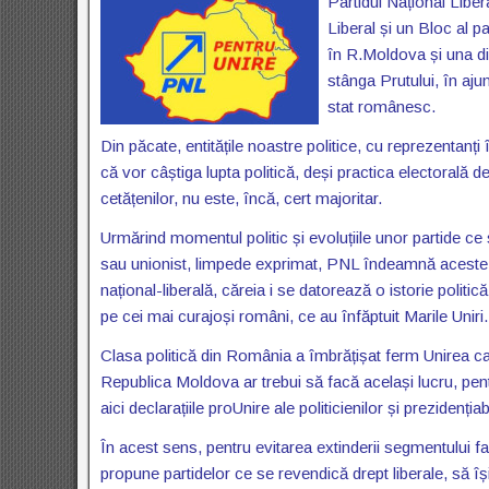
Partidul Național Liber
Liberal și un Bloc al 
în R.Moldova și una din
stânga Prutului, în aju
stat românesc.
Din păcate, entitățile noastre politice, cu reprezentanți
că vor câștiga lupta politică, deși practica electoral
cetățenilor, nu este, încă, cert majoritar.
Urmărind momentul politic și evoluțiile unor partide ce
sau unionist, limpede exprimat, PNL îndeamnă aceste f
național-liberală, căreia i se datorează o istorie polit
pe cei mai curajoși români, ce au înfăptuit Marile Uniri.
Clasa politică din România a îmbrățișat ferm Unirea ca
Republica Moldova ar trebui să facă același lucru, pen
aici declarațiile proUnire ale politicienilor și prezidențiab
În acest sens, pentru evitarea extinderii segmentului f
propune partidelor ce se revendică drept liberale, să își