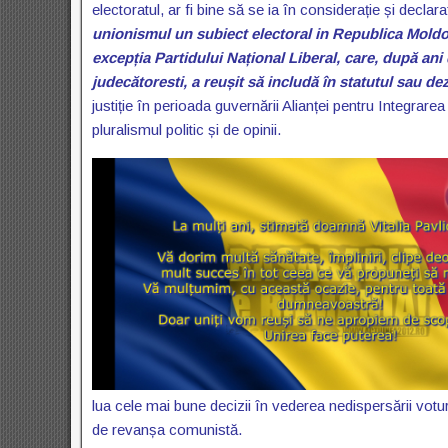
electoratul, ar fi bine să se ia în considerație și decl
unionismul un subiect electoral in Republica Mold
excepția Partidului Național Liberal, care, după ani de
judecătoresti, a reușit să includă în statutul sau d
justiție în perioada guvernării Alianței pentru Integra
pluralismul politic și de opinii.
lua cele mai bune decizii în vederea nedispersării votur
de revanșa comunistă.