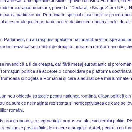
al a adresat toate apelurile posibile – privind un Bloc European, un B
partidelor extraparlamentare, privind o ”Declarație Snagov” pro UE și
 partea partidelor din România în sprijinul clasei politice proeuropen
nul acestor alegeri importante pentru destinul european al celui de-al 
 în Parlament, nu au răspuns apelurilor național-liberalilor, sperând, pr
ă demonstrează că segmentul de dreapta, urmare a neinformării obiecti
 se revendică a fi de dreapta, dar fără mesaj euroatlantic și proromâ
ormațiuni politice să accepte o consolidare pe platforma doctrinară
ică frumoasă și bogată a României și care a adunat cele mai luminate m
 un nou obiectiv strategic pentru națiunea română. Clasa politică din
tru că sunt de neimaginat rezistența și nereceptivitatea de care se l
ililor români.
als proeuropean și a segmentului prorusesc ale eșichierului politic, P
 reevalueze posibilitățile de trecere a pragului. Astfel, pentru a nu fr