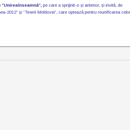
i
”Unireaînseamnă”,
pe care a sprijinit-o și anterior, și invită, de
nea-2012” și ”Tinerii Moldovei”, care optează pentru reunificarea cel