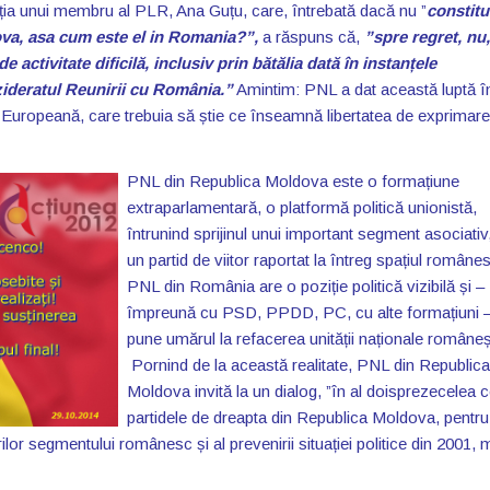
arația unui membru al PLR, Ana Guțu, care, întrebată dacă nu ”
constitu
ova, asa cum este el in Romania?”,
a răspuns că,
”s
pre regret, nu
 activitate dificilă, inclusiv prin bătălia dată în instanțele
ezideratul Reunirii cu România.”
Amintim: PNL a dat această luptă î
rea Europeană, care trebuia să știe ce înseamnă libertatea de exprimare
PNL din Republica Moldova este o formațiune
extraparlamentară, o platformă politică unionistă,
întrunind sprijinul unui important segment asociativ
un partid de viitor raportat la întreg spațiul române
PNL din România are o poziție politică vizibilă și –
împreună cu PSD, PPDD, PC, cu alte formațiuni 
pune umărul la refacerea unității naționale româneș
Pornind de la această realitate, PNL din Republica
Moldova invită la un dialog, ”în al doisprezecelea 
partidele de dreapta din Republica Moldova, pentru
ilor segmentului românesc și al prevenirii situației politice din 2001,