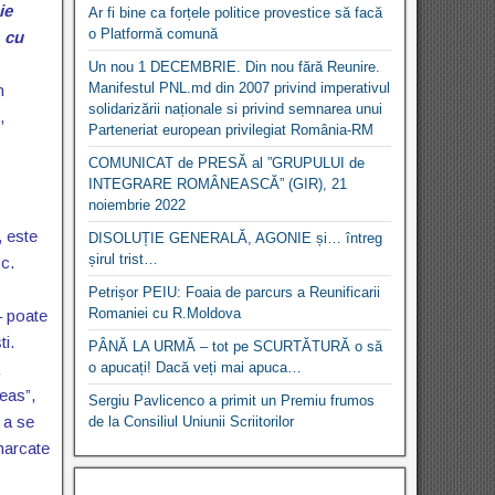
ie
Ar fi bine ca forțele politice provestice să facă
o Platformă comună
, cu
Un nou 1 DECEMBRIE. Din nou fără Reunire.
Manifestul PNL.md din 2007 privind imperativul
n
solidarizării naționale si privind semnarea unui
,
Parteneriat european privilegiat România-RM
COMUNICAT de PRESĂ al ”GRUPULUI de
INTEGRARE ROMÂNEASCĂ” (GIR), 21
noiembrie 2022
, este
DISOLUȚIE GENERALĂ, AGONIE și… întreg
șirul trist…
sc.
Petrișor PEIU: Foaia de parcurs a Reunificarii
Romaniei cu R.Moldova
– poate
ti.
PÂNĂ LA URMĂ – tot pe SCURTĂTURĂ o să
o apucați! Dacă veți mai apuca…
ceas”,
Sergiu Pavlicenco a primit un Premiu frumos
 a se
de la Consiliul Uniunii Scriitorilor
 marcate