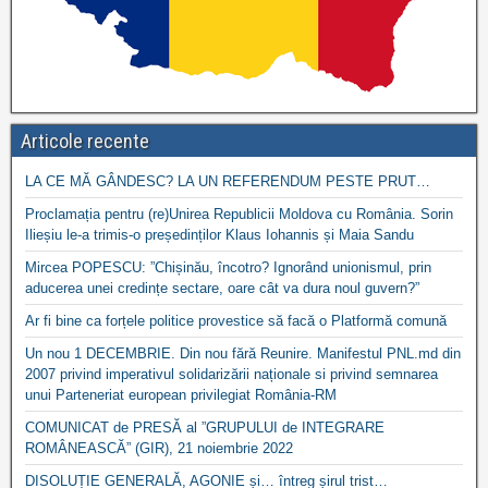
Articole recente
LA CE MĂ GÂNDESC? LA UN REFERENDUM PESTE PRUT…
Proclamația pentru (re)Unirea Republicii Moldova cu România. Sorin
Ilieșiu le-a trimis-o președinților Klaus Iohannis și Maia Sandu
Mircea POPESCU: ”Chișinău, încotro? Ignorând unionismul, prin
aducerea unei credințe sectare, oare cât va dura noul guvern?”
Ar fi bine ca forțele politice provestice să facă o Platformă comună
Un nou 1 DECEMBRIE. Din nou fără Reunire. Manifestul PNL.md din
2007 privind imperativul solidarizării naționale si privind semnarea
unui Parteneriat european privilegiat România-RM
COMUNICAT de PRESĂ al ”GRUPULUI de INTEGRARE
ROMÂNEASCĂ” (GIR), 21 noiembrie 2022
DISOLUȚIE GENERALĂ, AGONIE și… întreg șirul trist…