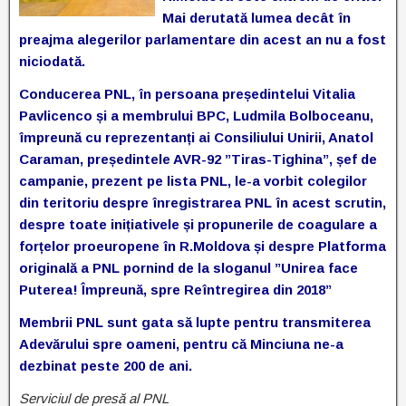
Mai derutată lumea decât în
preajma alegerilor parlamentare din acest an nu a fost
niciodată.
Conducerea PNL, în persoana președintelui Vitalia
Pavlicenco și a membrului BPC, Ludmila Bolboceanu,
împreună cu reprezentanți ai Consiliului Unirii, Anatol
Caraman, președintele AVR-92 ”Tiras-Tighina”, șef de
campanie, prezent pe lista PNL, le-a vorbit colegilor
din teritoriu despre înregistrarea PNL în acest scrutin,
despre toate inițiativele și propunerile de coagulare a
forțelor proeuropene în R.Moldova și despre Platforma
originală a PNL pornind de la sloganul ”Unirea face
Puterea! Împreună, spre Reîntregirea din 2018”
Membrii PNL sunt gata să lupte pentru transmiterea
Adevărului spre oameni, pentru că Minciuna ne-a
dezbinat peste 200 de ani.
Serviciul de presă al PNL