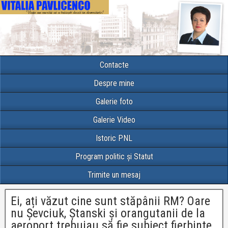
Contacte
Despre mine
Galerie foto
Galerie Video
Istoric PNL
Program politic și Statut
Trimite un mesaj
Ei, ați văzut cine sunt stăpânii RM? Oare
nu Șevciuk, Ștanski și orangutanii de la
aeroport trebuiau să fie subiect fierbinte