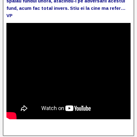
spalau fundul unora, atacindu-i pe adversarii acestui
fund, acum fac total invers. Stiu ei la cine ma refer…
VP