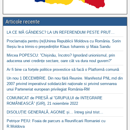
Articole recente
LA CE MĂ GÂNDESC? LA UN REFERENDUM PESTE PRUT…
Proclamația pentru (re)Unirea Republicii Moldova cu România. Sorin
Ilieșiu le-a trimis-o președinților Klaus Iohannis și Maia Sandu
Mircea POPESCU: ”Chișinău, încotro? Ignorând unionismul, prin
aducerea unei credințe sectare, oare cât va dura noul guvern?”
Ar fi bine ca forțele politice provestice să facă o Platformă comună
Un nou 1 DECEMBRIE. Din nou fără Reunire. Manifestul PNL.md din
2007 privind imperativul solidarizării naționale si privind semnarea
unui Parteneriat european privilegiat România-RM
COMUNICAT de PRESĂ al ”GRUPULUI de INTEGRARE
ROMÂNEASCĂ” (GIR), 21 noiembrie 2022
DISOLUȚIE GENERALĂ, AGONIE și… întreg șirul trist…
Petrișor PEIU: Foaia de parcurs a Reunificarii Romaniei cu
R.Moldova