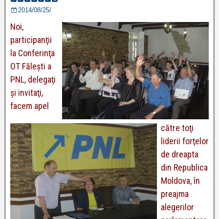
2014/08/25/
Noi,
participanţii
la Conferinţa
OT Făleşti a
PNL, delegaţi
şi invitaţi,
facem apel
către toţi
liderii forţelor
de dreapta
din Republica
Moldova, în
preajma
alegerilor