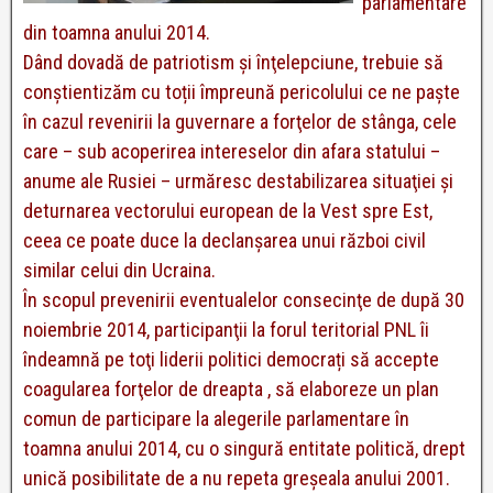
parlamentare
din toamna anului 2014.
Dând dovadă de patriotism şi înţelepciune, trebuie să
conştientizăm cu toții împreună pericolului ce ne paşte
în cazul revenirii la guvernare a forţelor de stânga, cele
care – sub acoperirea intereselor din afara statului –
anume ale Rusiei – urmăresc destabilizarea situaţiei și
deturnarea vectorului european de la Vest spre Est,
ceea ce poate duce la declanşarea unui război civil
similar celui din Ucraina.
În scopul prevenirii eventualelor consecinţe de după 30
noiembrie 2014, participanţii la forul teritorial PNL îi
îndeamnă pe toţi liderii politici democrați să accepte
coagularea forţelor de dreapta , să elaboreze un plan
comun de participare la alegerile parlamentare în
toamna anului 2014, cu o singură entitate politică, drept
unică posibilitate de a nu repeta greşeala anului 2001.