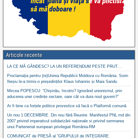
Articole recente
LA CE MĂ GÂNDESC? LA UN REFERENDUM PESTE PRUT…
Proclamația pentru (re)Unirea Republicii Moldova cu România. Sorin
Ilieșiu le-a trimis-o președinților Klaus Iohannis și Maia Sandu
Mircea POPESCU: ”Chișinău, încotro? Ignorând unionismul, prin
aducerea unei credințe sectare, oare cât va dura noul guvern?”
Ar fi bine ca forțele politice provestice să facă o Platformă comună
Un nou 1 DECEMBRIE. Din nou fără Reunire. Manifestul PNL.md din
2007 privind imperativul solidarizării naționale si privind semnarea
unui Parteneriat european privilegiat România-RM
COMUNICAT de PRESĂ al ”GRUPULUI de INTEGRARE