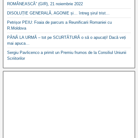
ROMÂNEASCĂ” (GIR), 21 noiembrie 2022
DISOLUȚIE GENERALĂ, AGONIE și… întreg șirul trist…
Petrișor PEIU: Foaia de parcurs a Reunificarii Romaniei cu
R.Moldova
PÂNĂ LA URMĂ – tot pe SCURTĂTURĂ o să o apucați! Dacă veți
mai apuca…
Sergiu Pavlicenco a primit un Premiu frumos de la Consiliul Uniunii
Scriitorilor