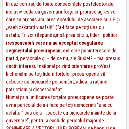
În caz contrar, de toate consecinţele postelectorale,
inclusiv cedarea guvernării forţelor proruse agresive,
care au promis anularea Acordului de asociere cu UE şi
„vseh zakatati v asfalit” (”a-i face pe toți una cu
asfaltul”) vor răspunde,însă prea târziu, liderii politici
iresponsabili care nu au acceptat coagularea
segmentului proeuropean, cei
care puninteresele de
partid, personale și – de ce nu, ale Rusiei? – mai presus
decât interesul național privind orientarea proVest.
Îi chemăm pe toţi liderii forţelor proeuropene să
coboare cu picioarele pe pământ, adică la raţiune ,
patriotism şi discernământ.
Numai prin unificarea forţelor proeuropene se poate
evita pericolul de a-i face pe toți democrații ”una cu
asfaltul” sau de a-i „scoate cu picioarele înainte de la
guvernare”, pentru a exclude pericolul major de
SCHIMBARE A VECTORULUI EUROPEAN, de haos și de