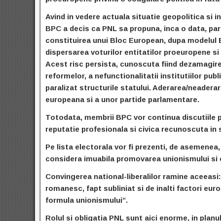
Avind in vedere actuala situatie geopolitica si i
BPC a decis ca PNL sa propuna, inca o data, pa
constituirea unui Bloc European, dupa modelul B
dispersarea voturilor entitatilor proeuropene si r
Acest risc persista, cunoscuta fiind dezamagire
reformelor, a nefunctionalitatii institutiilor publ
paralizat structurile statului. Aderarea/neader
europeana si a unor partide parlamentare.
Totodata, membrii BPC vor continua discutiile pe
reputatie profesionala si civica recunoscuta in
Pe lista electorala vor fi prezenti, de asemenea, 
considera imuabila promovarea unionismului si el
Convingerea national-liberalilor ramine aceeasi:
romanesc, fapt subliniat si de inalti factori eu
formula unionismului”.
Rolul si obligatia PNL sunt aici enorme, in planu