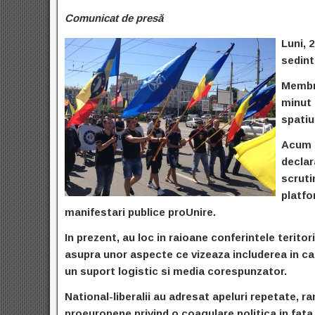
Comunicat de presă
Luni, 
sedint
Membri
minut 
spatiu
Acum d
declar
scruti
platfo
manifestari publice proUnire.
In prezent, au loc in raioane conferintele terito
asupra unor aspecte ce vizeaza includerea in ca
un suport logistic si media corespunzator.
National-liberalii au adresat apeluri repetate, 
proeuropene privind o coagulare politica in fata 