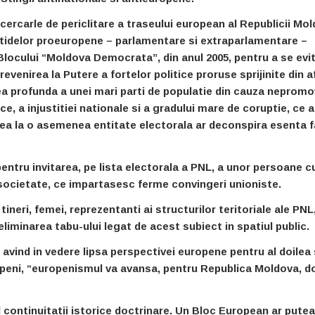
ncercarle de periclitare a traseului european al Republicii Mo
rtidelor proeuropene – parlamentare si extraparlamentare –
locului “Moldova Democrata”, din anul 2005, pentru a se evi
evenirea la Putere a fortelor politice proruse sprijinite din a
a profunda a unei mari parti de populatie din cauza nepromov
ice, a injustitiei nationale si a gradului mare de coruptie, ce a
area la o asemenea entitate electorala ar deconspira esenta f
ntru invitarea, pe lista electorala a PNL, a unor persoane c
 societate, ce impartasesc ferme convingeri unioniste.
tineri, femei, reprezentanti ai structurilor teritoriale ale PNL
iminarea tabu-ului legat de acest subiect in spatiul public.
 avind in vedere lipsa perspectivei europene pentru al doilea
ropeni, “europenismul va avansa, pentru Republica Moldova, do
l continuitatii istorice doctrinare. Un Bloc European ar putea