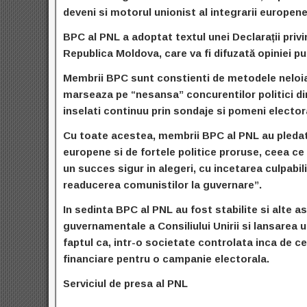
deveni si motorul unionist al integrarii europene
BPC al PNL a adoptat textul unei Declarații privi
Republica Moldova, care va fi difuzată opiniei pu
Membrii BPC sunt constienti de metodele neloiale
marseaza pe “nesansa” concurentilor politici din a
inselati continuu prin sondaje si pomeni elector
Cu toate acestea, membrii BPC al PNL au pledat 
europene si de fortele politice proruse, ceea ce 
un succes sigur in alegeri, cu incetarea culpabi
readucerea comunistilor la guvernare”.
In sedinta BPC al PNL au fost stabilite si alte a
guvernamentale a Consiliului Unirii si lansarea u
faptul ca, intr-o societate controlata inca de ce
financiare pentru o campanie electorala.
Serviciul de presa al PNL