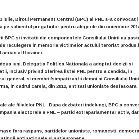
21 iulie, Biroul Permanent Central (BPC) al PNL s-a convocat i
a pe subiectul pregatirilor pentru alegerile din noiembrie 201
i BPC si invitatii din componentele Consiliului Unirii au past
de reculegere in memoria victimelor actului terorist produs 
l aerian al Ucrainei.
oua luni, Delegatia Politica Nationala a adoptat decizii si
atii, inclusiv privind oferirea listei PNL pentru a candida, in
nul general, si membrii/simpatizantii demni ai Consiliului Uniri
rma, in cadrul careia, din 2012, entitati unioniste desfasoara
riale ale filialelor PNL. Dupa dezbateri indelungi, BPC a conve
mpania electorala a PNL – partid extraparlamentar activ, dar
ramase fara raspuns, partidelor unioniste, romanesti, democra
Stingii antinationale si antieuropene.