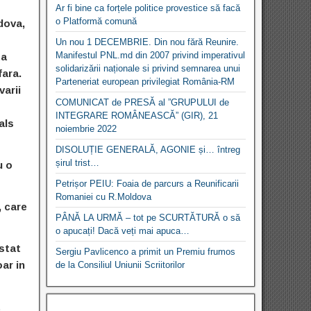
Ar fi bine ca forțele politice provestice să facă
o Platformă comună
ldova,
Un nou 1 DECEMBRIE. Din nou fără Reunire.
Manifestul PNL.md din 2007 privind imperativul
ta
solidarizării naționale si privind semnarea unui
fara.
Parteneriat european privilegiat România-RM
arii
COMUNICAT de PRESĂ al ”GRUPULUI de
INTEGRARE ROMÂNEASCĂ” (GIR), 21
als
noiembrie 2022
DISOLUȚIE GENERALĂ, AGONIE și… întreg
șirul trist…
u o
Petrișor PEIU: Foaia de parcurs a Reunificarii
Romaniei cu R.Moldova
, care
PÂNĂ LA URMĂ – tot pe SCURTĂTURĂ o să
o apucați! Dacă veți mai apuca…
 stat
Sergiu Pavlicenco a primit un Premiu frumos
ar in
de la Consiliul Uniunii Scriitorilor