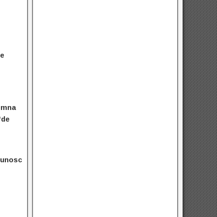
re
semna
“de
 cunosc