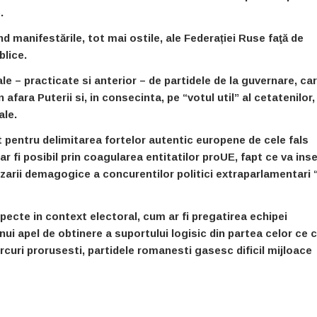
.
nd manifestările, tot mai ostile, ale Federației Ruse faţă de
blice.
 – practicate si anterior – de partidele de la guvernare, ca
fara Puterii si, in consecinta, pe “votul util” al cetatenilor,
ale.
pentru delimitarea fortelor autentic europene de cele fals
ar fi posibil prin coagularea entitatilor proUE, fapt ce va in
lizarii demagogice a concurentilor politici extraparlamentari 
specte in context electoral, cum ar fi pregatirea echipei
nui apel de obtinere a suportului logisic din partea celor ce
rcuri prorusesti, partidele romanesti gasesc dificil mijloace