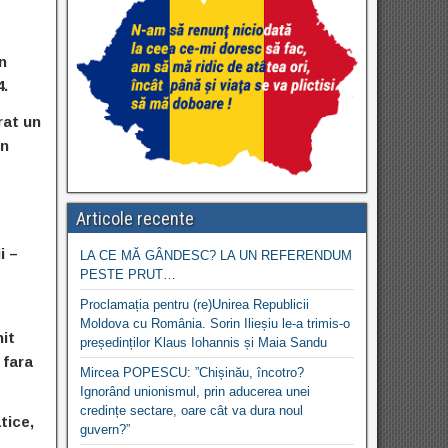
n
4.
rat un
in
Articole recente
i –
LA CE MĂ GÂNDESC? LA UN REFERENDUM
PESTE PRUT…
Proclamația pentru (re)Unirea Republicii
Moldova cu România. Sorin Ilieșiu le-a trimis-o
nit
președinților Klaus Iohannis și Maia Sandu
 fara
Mircea POPESCU: ”Chișinău, încotro?
Ignorând unionismul, prin aducerea unei
credințe sectare, oare cât va dura noul
tice,
guvern?”