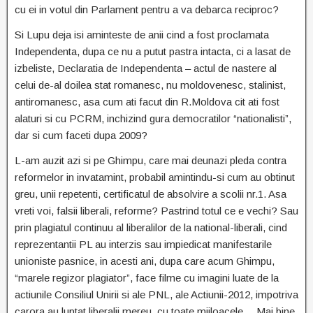
cu ei in votul din Parlament pentru a va debarca reciproc?
Si Lupu deja isi aminteste de anii cind a fost proclamata
Independenta, dupa ce nu a putut pastra intacta, ci a lasat de
izbeliste, Declaratia de Independenta – actul de nastere al
celui de-al doilea stat romanesc, nu moldovenesc, stalinist,
antiromanesc, asa cum ati facut din R.Moldova cit ati fost
alaturi si cu PCRM, inchizind gura democratilor “nationalisti”,
dar si cum faceti dupa 2009?
L-am auzit azi si pe Ghimpu, care mai deunazi pleda contra
reformelor in invatamint, probabil amintindu-si cum au obtinut
greu, unii repetenti, certificatul de absolvire a scolii nr.1. Asa
vreti voi, falsii liberali, reforme? Pastrind totul ce e vechi? Sau
prin plagiatul continuu al liberalilor de la national-liberali, cind
reprezentantii PL au interzis sau impiedicat manifestarile
unioniste pasnice, in acesti ani, dupa care acum Ghimpu,
“marele regizor plagiator”, face filme cu imagini luate de la
actiunile Consiliul Unirii si ale PNL, ale Actiunii-2012, impotriva
carora au luptat liberalii mereu, cu toate mijloacele… Mai bine