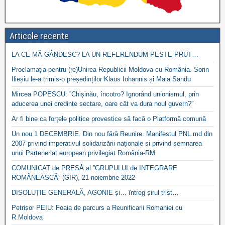
Articole recente
LA CE MĂ GÂNDESC? LA UN REFERENDUM PESTE PRUT…
Proclamația pentru (re)Unirea Republicii Moldova cu România. Sorin
Ilieșiu le-a trimis-o președinților Klaus Iohannis și Maia Sandu
Mircea POPESCU: ”Chișinău, încotro? Ignorând unionismul, prin
aducerea unei credințe sectare, oare cât va dura noul guvern?”
Ar fi bine ca forțele politice provestice să facă o Platformă comună
Un nou 1 DECEMBRIE. Din nou fără Reunire. Manifestul PNL.md din
2007 privind imperativul solidarizării naționale si privind semnarea
unui Parteneriat european privilegiat România-RM
COMUNICAT de PRESĂ al ”GRUPULUI de INTEGRARE
ROMÂNEASCĂ” (GIR), 21 noiembrie 2022
DISOLUȚIE GENERALĂ, AGONIE și… întreg șirul trist…
Petrișor PEIU: Foaia de parcurs a Reunificarii Romaniei cu
R.Moldova