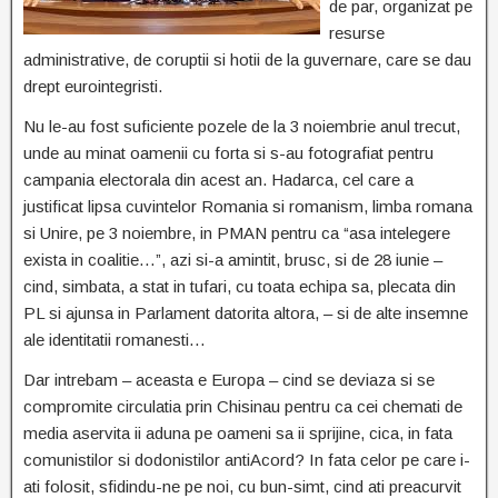
de par, organizat pe
resurse
administrative, de coruptii si hotii de la guvernare, care se dau
drept eurointegristi.
Nu le-au fost suficiente pozele de la 3 noiembrie anul trecut,
unde au minat oamenii cu forta si s-au fotografiat pentru
campania electorala din acest an. Hadarca, cel care a
justificat lipsa cuvintelor Romania si romanism, limba romana
si Unire, pe 3 noiembre, in PMAN pentru ca “asa intelegere
exista in coalitie…”, azi si-a amintit, brusc, si de 28 iunie –
cind, simbata, a stat in tufari, cu toata echipa sa, plecata din
PL si ajunsa in Parlament datorita altora, – si de alte insemne
ale identitatii romanesti…
Dar intrebam – aceasta e Europa – cind se deviaza si se
compromite circulatia prin Chisinau pentru ca cei chemati de
media aservita ii aduna pe oameni sa ii sprijine, cica, in fata
comunistilor si dodonistilor antiAcord? In fata celor pe care i-
ati folosit, sfidindu-ne pe noi, cu bun-simt, cind ati preacurvit