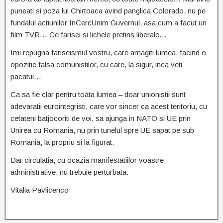
puneati si poza lui Chirtoaca avind panglica Colorado, nu pe
fundalul actiunilor InCercUnim Guvernul, asa cum a facut un
film TVR… Ce farisei si lichele pretins liberale…
Imi repugna fariseismul vostru, care amagiti lumea, facind o
opozitie falsa comunistilor, cu care, la sigur, inca veti
pacatui…
Ca sa fie clar pentru toata lumea – doar unionistii sunt
adevaratii eurointegristi, care vor sincer ca acest teritoriu, cu
cetateni batjocoriti de voi, sa ajunga in NATO si UE prin
Unirea cu Romania, nu prin tunelul spre UE sapat pe sub
Romania, la propriu si la figurat.
Dar circulatia, cu ocazia manifestatiilor voastre
administrative, nu trebuie perturbata.
Vitalia Pavlicenco