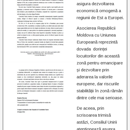
asigura dezvoltarea
economică omogenă a
regiunii de Est a Europei.
Asocierea Republicii
Moldova cu Uniunea
Europeană reprezintă
dovada dorinței
locuitorilor din această
zonă pentru emancipare
și dezvoltare prin
aderarea la valorile
europene, dar riscurile
stabilității în zonă rămân
dintre cele mai serioase.
De aceea, prin
scrisoarea trimisă
astăzi, Consiliul Unirii
atenționează asupra