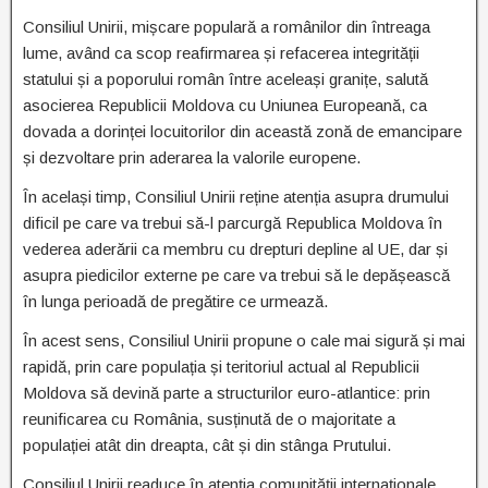
Consiliul Unirii, mișcare populară a românilor din întreaga
lume, având ca scop reafirmarea și refacerea integrității
statului și a poporului român între aceleași granițe, salută
asocierea Republicii Moldova cu Uniunea Europeană, ca
dovada a dorinței locuitorilor din această zonă de emancipare
și dezvoltare prin aderarea la valorile europene.
În același timp, Consiliul Unirii reține atenția asupra drumului
dificil pe care va trebui să-l parcurgă Republica Moldova în
vederea aderării ca membru cu drepturi depline al UE, dar și
asupra piedicilor externe pe care va trebui să le depășească
în lunga perioadă de pregătire ce urmează.
În acest sens, Consiliul Unirii propune o cale mai sigură și mai
rapidă, prin care populația și teritoriul actual al Republicii
Moldova să devină parte a structurilor euro-atlantice: prin
reunificarea cu România, susținută de o majoritate a
populației atât din dreapta, cât și din stânga Prutului.
Consiliul Unirii readuce în atenția comunității internaționale