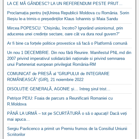
LA CE MĂ GÂNDESC? LA UN REFERENDUM PESTE PRUT…
Proclamația pentru (re)Unirea Republicii Moldova cu România. Sorin
Ilieșiu le-a trimis-o președinților Klaus Iohannis și Maia Sandu
Mircea POPESCU: ”Chișinău, încotro? Ignorând unionismul, prin
aducerea unei credințe sectare, oare cât va dura noul guvern?”
Ar fi bine ca forțele politice provestice să facă o Platformă comună
Un nou 1 DECEMBRIE. Din nou fără Reunire. Manifestul PNL.md din
2007 privind imperativul solidarizării naționale si privind semnarea
unui Parteneriat european privilegiat România-RM
COMUNICAT de PRESĂ al ”GRUPULUI de INTEGRARE
ROMÂNEASCĂ” (GIR), 21 noiembrie 2022
DISOLUȚIE GENERALĂ, AGONIE și… întreg șirul trist…
Petrișor PEIU: Foaia de parcurs a Reunificarii Romaniei cu
R.Moldova
PÂNĂ LA URMĂ – tot pe SCURTĂTURĂ o să o apucați! Dacă veți
mai apuca…
Sergiu Pavlicenco a primit un Premiu frumos de la Consiliul Uniunii
Scriitorilor