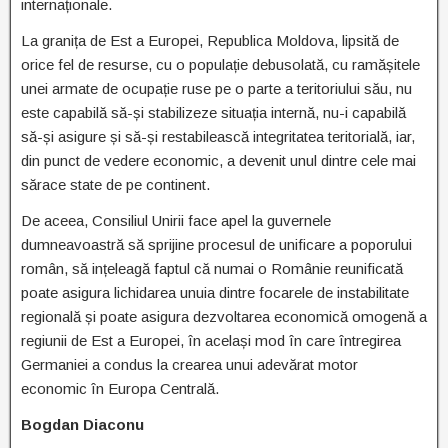
internaționale.
La granița de Est a Europei, Republica Moldova, lipsită de
orice fel de resurse, cu o populație debusolată, cu ramășitele
unei armate de ocupație ruse pe o parte a teritoriului său, nu
este capabilă să-și stabilizeze situația internă, nu-i capabilă
să-și asigure și să-și restabilească integritatea teritorială, iar,
din punct de vedere economic, a devenit unul dintre cele mai
sărace state de pe continent.
De aceea, Consiliul Unirii face apel la guvernele
dumneavoastră să sprijine procesul de unificare a poporului
român, să ințeleagă faptul că numai o Românie reunificată
poate asigura lichidarea unuia dintre focarele de instabilitate
regională și poate asigura dezvoltarea economică omogenă a
regiunii de Est a Europei, în același mod în care întregirea
Germaniei a condus la crearea unui adevărat motor
economic în Europa Centrală.
Bogdan Diaconu