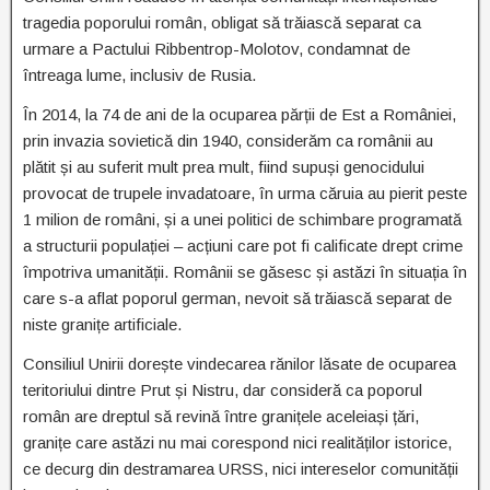
tragedia poporului român, obligat să trăiască separat ca
urmare a Pactului Ribbentrop-Molotov, condamnat de
întreaga lume, inclusiv de Rusia.
În 2014, la 74 de ani de la ocuparea părții de Est a României,
prin invazia sovietică din 1940, considerăm ca românii au
plătit și au suferit mult prea mult, fiind supuși genocidului
provocat de trupele invadatoare, în urma căruia au pierit peste
1 milion de români, și a unei politici de schimbare programată
a structurii populației – acțiuni care pot fi calificate drept crime
împotriva umanității. Românii se găsesc și astăzi în situația în
care s-a aflat poporul german, nevoit să trăiască separat de
niste granițe artificiale.
Consiliul Unirii dorește vindecarea rănilor lăsate de ocuparea
teritoriului dintre Prut și Nistru, dar consideră ca poporul
român are dreptul să revină între granițele aceleiași țări,
granițe care astăzi nu mai corespond nici realităților istorice,
ce decurg din destramarea URSS, nici intereselor comunității