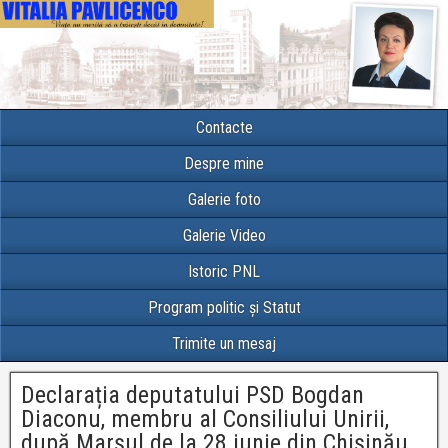
Contacte
Despre mine
Galerie foto
Galerie Video
Istoric PNL
Program politic și Statut
Trimite un mesaj
Declarația deputatului PSD Bogdan
Diaconu, membru al Consiliului Unirii,
după Marșul de la 28 iunie din Chișinău