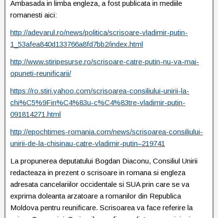
Ambasada in limba engleza, a fost publicata in mediile
romanesti aici:
http://adevarul.ro/news/politica/scrisoare-vladimir-putin-
1_53afea840d133766a8fd7bb2/index.html
http://www.stiripesurse.ro/scrisoare-catre-putin-nu-va-mai-
opuneti-reunificarii/
https://ro.stiri.yahoo.com/scrisoarea-consiliului-unirii-la-
chi%C5%9Fin%C4%83u-c%C4%83tre-vladimir-putin-
091814271.html
http://epochtimes-romania.com/news/scrisoarea-consiliului-
unirii-de-la-chisinau-catre-vladimir-putin–219741
La propunerea deputatului Bogdan Diaconu, Consiliul Unirii
redacteaza in prezent o scrisoare in romana si engleza
adresata cancelariilor occidentale si SUA prin care se va
exprima doleanta arzatoare a romanilor din Republica
Moldova pentru reunificare. Scrisoarea va face referire la