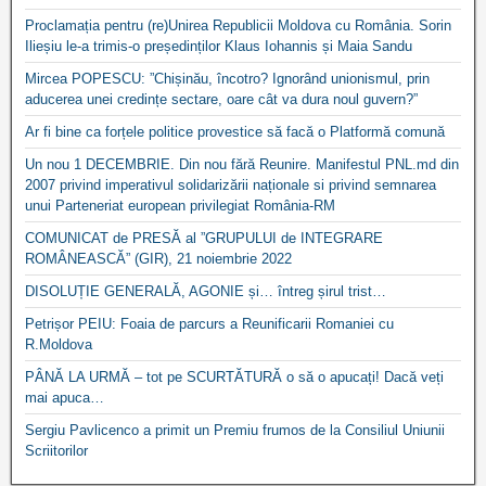
Proclamația pentru (re)Unirea Republicii Moldova cu România. Sorin
Ilieșiu le-a trimis-o președinților Klaus Iohannis și Maia Sandu
Mircea POPESCU: ”Chișinău, încotro? Ignorând unionismul, prin
aducerea unei credințe sectare, oare cât va dura noul guvern?”
Ar fi bine ca forțele politice provestice să facă o Platformă comună
Un nou 1 DECEMBRIE. Din nou fără Reunire. Manifestul PNL.md din
2007 privind imperativul solidarizării naționale si privind semnarea
unui Parteneriat european privilegiat România-RM
COMUNICAT de PRESĂ al ”GRUPULUI de INTEGRARE
ROMÂNEASCĂ” (GIR), 21 noiembrie 2022
DISOLUȚIE GENERALĂ, AGONIE și… întreg șirul trist…
Petrișor PEIU: Foaia de parcurs a Reunificarii Romaniei cu
R.Moldova
PÂNĂ LA URMĂ – tot pe SCURTĂTURĂ o să o apucați! Dacă veți
mai apuca…
Sergiu Pavlicenco a primit un Premiu frumos de la Consiliul Uniunii
Scriitorilor