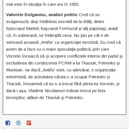
mai este în situaţia în care era în 1992.
Valentin Dolganiuc, analist politic
Cred că se
exagerează, deşi întâlnirea secretă de la Bălţi, dintre
Episcopul Markel, başcanul Formuzal şi alţi papistaşi, arată
că, în subterană, se întâmplă ceva. Nu ştiu pe cât e de
serioasă această „Antifa” ca organizaţie teroristă. Eu cred că
avem de a face cu o mare speculaţie politică, prin care
Voronin încearcă să-şi acopere conflictele interne din partid şi
excluderea din conducerea PCRM a lui Tkaciuk, Petrenko şi
Muntean. Iar dacă „Antifa” este, cu adevărat, o organizaţie
extremistă, de activitatea căreia s-a ocupat Petrenko şi
Tkaciuk, înseamnă că nu s-a trecut fără ştirea lui Voronin, şi
dacă-i aşa, Vladimir Nicolaevici trebuie trecut pe lista
teroriştilor, alături de Tkaciuk şi Petrenko.