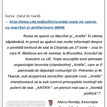
Sursa: Ziarul de Gardă
—
http://www.zdg.md/politic/sondaj-rusia-ne-sperie-
cu-marchel-si-antifa#more-68944
Rusia ne sperie cu Marchel şi „Antifa” În ultima
săptămână, în presă au apărut mai multe informaţii despre
o posibilă lovitură de stat la Chişinău pe 27 iunie – ziua în
care R. Moldova are de semnat, la Bruxelles, Acordul de
Asociere cu UE. Toate acuzaţiile sunt adresate
organizaţiei teroriste (clandestine) „Antifa”, care ar fi
patronată de deputaţii comunişti Gr. Petrenko şi M.
Tkacuk, sub acoperirea serviciilor speciale ruse. „Antifa”
intenţionează să ia sub control principalele instituţii ale
puterii de stat. „ANTIFA”: un pericol real sau o „bombă
politică”?
Alecu Reniţă, Asociaţia