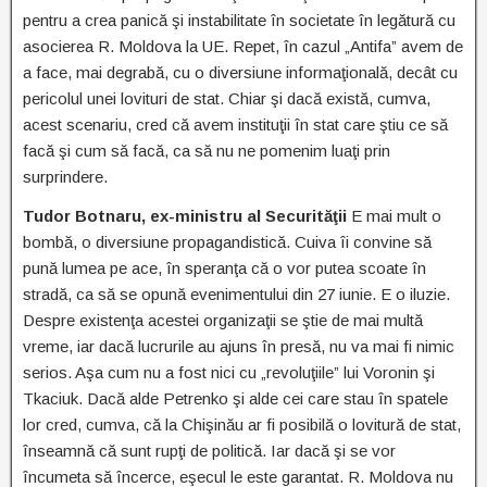
pentru a crea panică şi instabilitate în societate în legătură cu
asocierea R. Moldova la UE. Repet, în cazul „Antifa” avem de
a face, mai degrabă, cu o diversiune informaţională, decât cu
pericolul unei lovituri de stat. Chiar şi dacă există, cumva,
acest scenariu, cred că avem instituţii în stat care ştiu ce să
facă şi cum să facă, ca să nu ne pomenim luaţi prin
surprindere.
Tudor Botnaru, ex-ministru al Securităţii
E mai mult o
bombă, o diversiune propagandistică. Cuiva îi convine să
pună lumea pe ace, în speranţa că o vor putea scoate în
stradă, ca să se opună evenimentului din 27 iunie. E o iluzie.
Despre existenţa acestei organizaţii se ştie de mai multă
vreme, iar dacă lucrurile au ajuns în presă, nu va mai fi nimic
serios. Aşa cum nu a fost nici cu „revoluţiile” lui Voronin şi
Tkaciuk. Dacă alde Petrenko şi alde cei care stau în spatele
lor cred, cumva, că la Chişinău ar fi posibilă o lovitură de stat,
înseamnă că sunt rupţi de politică. Iar dacă şi se vor
încumeta să încerce, eşecul le este garantat. R. Moldova nu