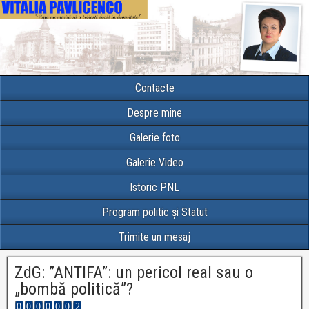
Contacte
Despre mine
Galerie foto
Galerie Video
Istoric PNL
Program politic și Statut
Trimite un mesaj
ZdG: ”ANTIFA”: un pericol real sau o
„bombă politică”?