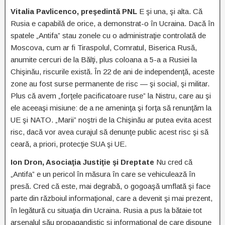
Vitalia Pavlicenco, preşedintă PNL
E şi una, şi alta. Că
Rusia e capabilă de orice, a demonstrat-o în Ucraina. Dacă în
spatele „Antifa” stau zonele cu o administraţie controlată de
Moscova, cum ar fi Tiraspolul, Comratul, Biserica Rusă,
anumite cercuri de la Bălţi, plus coloana a 5-a a Rusiei la
Chişinău, riscurile există. În 22 de ani de independenţă, aceste
zone au fost surse permanente de risc — şi social, şi militar.
Plus că avem „forţele pacificatoare ruse” la Nistru, care au şi
ele aceeaşi misiune: de a ne ameninţa şi forţa să renunţăm la
UE şi NATO. „Marii” noştri de la Chişinău ar putea evita acest
risc, dacă vor avea curajul să denunţe public acest risc şi să
ceară, a priori, protecţie SUA şi UE.
Ion Dron, Asociaţia Justiţie şi Dreptate
Nu cred că
„Antifa” e un pericol în măsura în care se vehiculează în
presă. Cred că este, mai degrabă, o gogoaşă umflată şi face
parte din războiul informaţional, care a devenit şi mai prezent,
în legătură cu situaţia din Ucraina. Rusia a pus la bătaie tot
arsenalul său propagandistic şi informaţional de care dispune