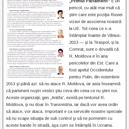
„Primul Parlament”
E un
pericol, cu atât mai mult că
ştim care este poziţia Rusiei
vizavi de asocierea noastră
la UE. Tot ceea ce s-a
întâmplat înainte de Vilnius-
2013 — şi la Tiraspol, şi la
Comrat, sunt o dovadă că
R. Moldova e în aria
pericolelor din Est. Care a
fost apelul Occidentului
pentru Putin, din noiembrie
2013 şi până azi: să nu atace R. Moldova, iar asta înseamnă
că partenerii noştri vestici ştiu ceva din ceea ce nu ştim noi.
Aceste organizaţii, gen „Antifa”, există pe teritoriul R.
Moldova, şi nu doar în Transnistria, iar dacă vor avea ordin
să atace, vor ataca. Important e ca serviciile noastre speciale
să nu scape situaţia de sub control şi să ne pomenim cu
aceste bande în stradă, aşa cum se întâmplă în Ucraina.