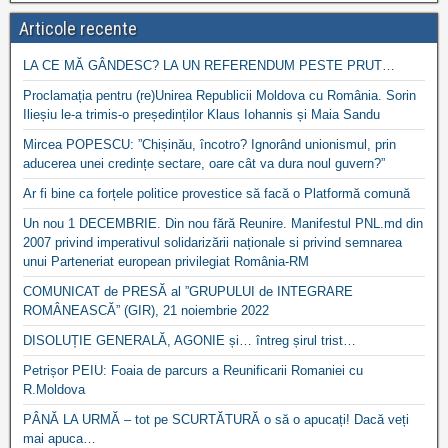
Articole recente
LA CE MĂ GÂNDESC? LA UN REFERENDUM PESTE PRUT…
Proclamația pentru (re)Unirea Republicii Moldova cu România. Sorin
Ilieșiu le-a trimis-o președinților Klaus Iohannis și Maia Sandu
Mircea POPESCU: ”Chișinău, încotro? Ignorând unionismul, prin
aducerea unei credințe sectare, oare cât va dura noul guvern?”
Ar fi bine ca forțele politice provestice să facă o Platformă comună
Un nou 1 DECEMBRIE. Din nou fără Reunire. Manifestul PNL.md din
2007 privind imperativul solidarizării naționale si privind semnarea
unui Parteneriat european privilegiat România-RM
COMUNICAT de PRESĂ al ”GRUPULUI de INTEGRARE
ROMÂNEASCĂ” (GIR), 21 noiembrie 2022
DISOLUȚIE GENERALĂ, AGONIE și… întreg șirul trist…
Petrișor PEIU: Foaia de parcurs a Reunificarii Romaniei cu
R.Moldova
PÂNĂ LA URMĂ – tot pe SCURTĂTURĂ o să o apucați! Dacă veți
mai apuca…