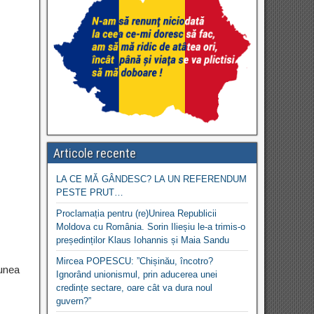
Articole recente
LA CE MĂ GÂNDESC? LA UN REFERENDUM
PESTE PRUT…
Proclamația pentru (re)Unirea Republicii
Moldova cu România. Sorin Ilieșiu le-a trimis-o
președinților Klaus Iohannis și Maia Sandu
Mircea POPESCU: ”Chișinău, încotro?
unea
Ignorând unionismul, prin aducerea unei
credințe sectare, oare cât va dura noul
guvern?”