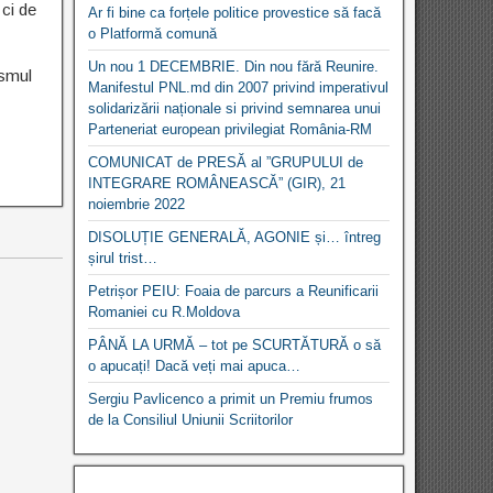
 ci de
Ar fi bine ca forțele politice provestice să facă
o Platformă comună
Un nou 1 DECEMBRIE. Din nou fără Reunire.
ismul
Manifestul PNL.md din 2007 privind imperativul
solidarizării naționale si privind semnarea unui
Parteneriat european privilegiat România-RM
COMUNICAT de PRESĂ al ”GRUPULUI de
INTEGRARE ROMÂNEASCĂ” (GIR), 21
noiembrie 2022
DISOLUȚIE GENERALĂ, AGONIE și… întreg
șirul trist…
Petrișor PEIU: Foaia de parcurs a Reunificarii
Romaniei cu R.Moldova
PÂNĂ LA URMĂ – tot pe SCURTĂTURĂ o să
o apucați! Dacă veți mai apuca…
Sergiu Pavlicenco a primit un Premiu frumos
de la Consiliul Uniunii Scriitorilor