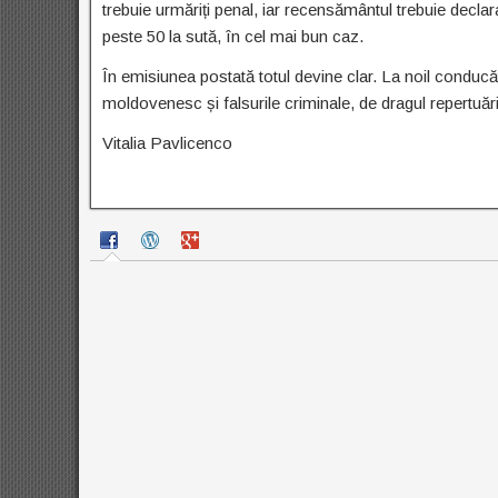
trebuie urmăriți penal, iar recensământul trebuie declarat
peste 50 la sută, în cel mai bun caz.
În emisiunea postată totul devine clar. La noil conducăto
moldovenesc și falsurile criminale, de dragul repertuării
Vitalia Pavlicenco