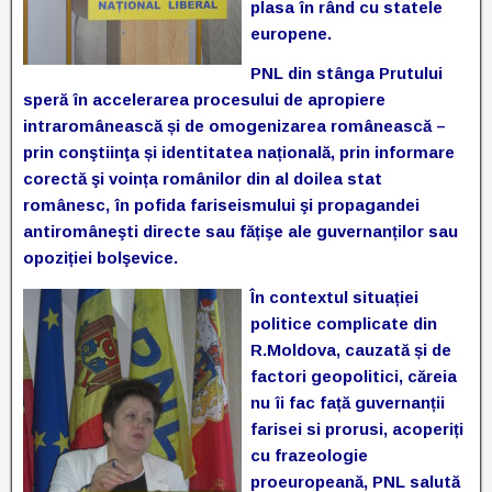
plasa în rând cu statele
europene.
PNL din stânga Prutului
speră în accelerarea procesului de apropiere
intraromânească și de omogenizarea românească –
prin conştiinţa și identitatea națională, prin informare
corectă şi voința românilor din al doilea stat
românesc, în pofida fariseismului şi propagandei
antiromâneşti directe sau fățişe ale guvernanților sau
opoziției bolşevice.
În contextul situației
politice complicate din
R.Moldova, cauzată și de
factori
geopolitici, căreia
nu îi fac față guvernanții
farisei si prorusi, acoperiți
cu frazeologie
proeuropeană, PNL salută