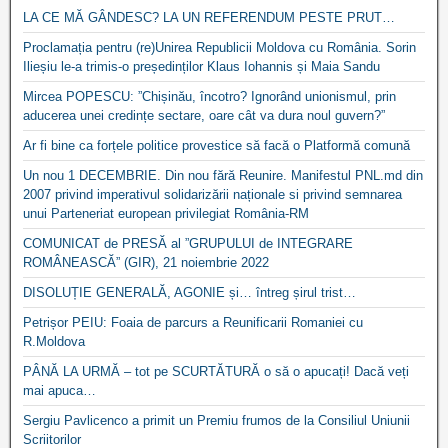
LA CE MĂ GÂNDESC? LA UN REFERENDUM PESTE PRUT…
Proclamația pentru (re)Unirea Republicii Moldova cu România. Sorin
Ilieșiu le-a trimis-o președinților Klaus Iohannis și Maia Sandu
Mircea POPESCU: ”Chișinău, încotro? Ignorând unionismul, prin
aducerea unei credințe sectare, oare cât va dura noul guvern?”
Ar fi bine ca forțele politice provestice să facă o Platformă comună
Un nou 1 DECEMBRIE. Din nou fără Reunire. Manifestul PNL.md din
2007 privind imperativul solidarizării naționale si privind semnarea
unui Parteneriat european privilegiat România-RM
COMUNICAT de PRESĂ al ”GRUPULUI de INTEGRARE
ROMÂNEASCĂ” (GIR), 21 noiembrie 2022
DISOLUȚIE GENERALĂ, AGONIE și… întreg șirul trist…
Petrișor PEIU: Foaia de parcurs a Reunificarii Romaniei cu
R.Moldova
PÂNĂ LA URMĂ – tot pe SCURTĂTURĂ o să o apucați! Dacă veți
mai apuca…
Sergiu Pavlicenco a primit un Premiu frumos de la Consiliul Uniunii
Scriitorilor