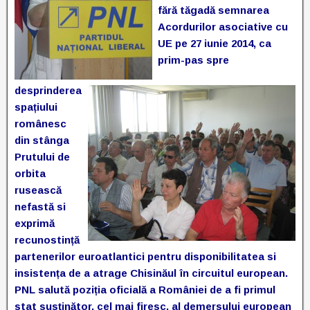
fără tăgadă semnarea
Acordurilor asociative cu
UE pe 27 iunie 2014, ca
prim-pas spre
desprinderea
spațiului
românesc
din stânga
Prutului de
orbita
rusească
nefastă si
exprimă
recunostință
partenerilor euroatlantici pentru disponibilitatea si
insistența de a atrage Chisinăul în circuitul european.
PNL salută poziția oficială a României de a fi primul
stat susținător, cel mai firesc, al demersului european