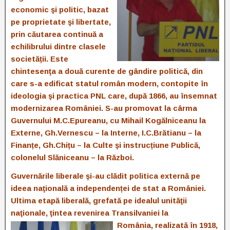
economic şi politic, bazat
pe proprietate şi libertate,
prin căutarea continuă a
echilibrului dintre clasele
societății. Este
chintesenţa a două curente de gândire politică, din
care s-a edificat statul român modern, contopite în
ideologia şi practica PNL care, după 1866, au însemnat
modernizarea României. S-au promovat la cârma
Guvernului M.C.Epureanu, cu Mihail Kogălniceanu la
Externe, Gh.Vernescu – la Interne, I.C.Brătianu – la
Finanțe, Gh.Chițu – la Culte şi instrucțiune Publică,
colonelul Slăniceanu – la Război.
Guvernările liberale şi-au clădit politica externă pe
ideea naţională a independenței de stat a României.
Ultima etapă liberală, grefată pe idealul unităţii
naţionale, ţintea revenirea Transilvaniei la
România, realizată în 1918,