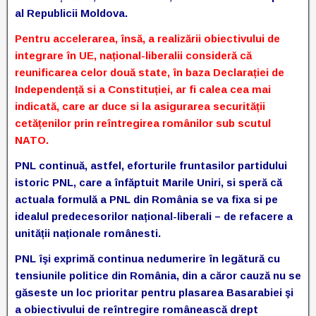
al Republicii Moldova.
Pentru accelerarea, însă, a realizării obiectivului de
integrare în UE, național-liberalii consideră că
reunificarea celor două state, în baza Declarației de
Independență si a Constituției, ar fi calea cea mai
indicată, care ar duce si la asigurarea securității
cetățenilor prin reîntregirea românilor sub scutul
NATO.
PNL continuă, astfel, eforturile fruntasilor partidului
istoric PNL, care a înfăptuit Marile Uniri, si speră că
actuala formulă a PNL din România se va fixa si pe
idealul predecesorilor național-liberali – de refacere a
unității naționale românesti.
PNL îşi exprimă continua nedumerire în legătură cu
tensiunile politice din România, din a căror cauză nu se
găseste un loc prioritar pentru plasarea Basarabiei şi
a obiectivului de reîntregire românească drept