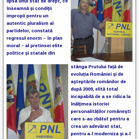
lipsa unui stat de drept, ce
înseamnă şi condiţii
impropii pentru un
autentic pluralism al
partidelor, constată
regresul enorm – în plan
moral – al pretinsei elite
politice şi statale din
stânga Prutului față de
evoluția României şi de
aşteptările românilor de
după 2009, elită total
incapabilă de a se ridica la
înălţimea istoriei
personalităților româneşti
care s-au zbătut pentru a
crea un adevărat stat,
pentru a-l moderniza şi a-l