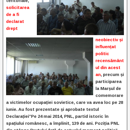
teritoriale,
solicitarea
de a fi
declarat
drept
neobiectiv și
influențat
politic
recensământ
ul din acest
an
, precum și
participarea
la Marșul de
comemorare
a victimelor ocupației sovietice, care va avea loc pe 28
iunie. Au fost prezentate și aprobate textul
Declarației
”Pe 24 mai 2014, PNL, partid istoric în
spațiului românesc, a împlinit, 139 de ani. Poziția PNL