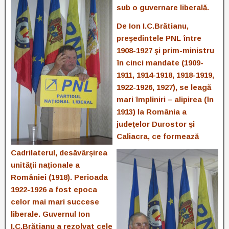
sub o guvernare liberală.
De Ion I.C.Brătianu,
preşedintele PNL între
1908-1927 şi prim-ministru
în cinci
mandate (1909-
1911, 1914-1918, 1918-1919,
1922-1926, 1927), se leagă
mari împliniri – alipirea (în
1913) la România a
judeţelor Durostor şi
Caliacra, ce formează
Cadrilaterul, desăvârșirea
unității naționale a
României (1918). Perioada
1922-1926 a fost epoca
celor mai mari succese
liberale. Guvernul Ion
I.C.Brătianu a rezolvat cele