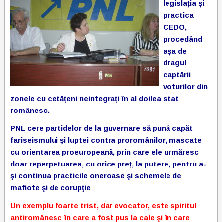
legislația și
practica
CEDO,
procedând
așa de
dragul
captării
voturilor din
zonele cu cetățeni neintegrați în al doilea stat
românesc.
PNL cere partidelor de la guvernare să pună capăt
fariseismului şi luptei contra proromânilor, mascate
cu orientarea proeuropeană, prin care ele urmăresc
doar reperpetuarea, cu orice preț, la putere, pentru a-
şi continua practicile oneroase şi schemele de
mafiote şi de corupţie
Un exemplu foarte trist, dar evocator, este spiritul
antiromânesc în care a fost pus la cale şi în care