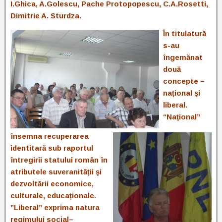
I.Ghica, A.Golescu, Pache Protopopescu, C.A.Rosetti,
Dimitrie A. Sturdza.
În titulatură
s-au
îngemănat
două
concepte –
național şi
liberal.
“Naţional”
însemna recuperarea
identitară sub raportul
întregirii statului român în
atributele suveranității şi
dezvoltării economice,
culturale, educaționale.
”Liberal” exprima natura
regimului social–