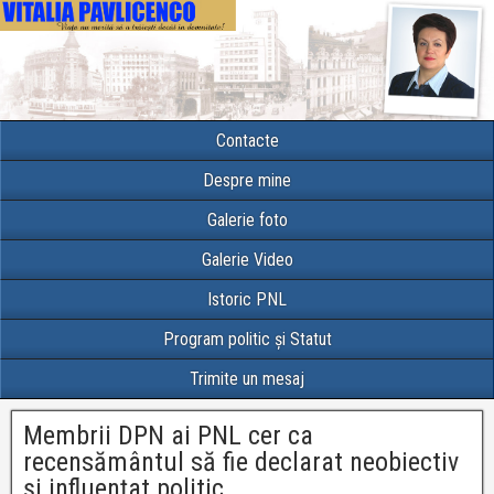
Contacte
Despre mine
Galerie foto
Galerie Video
Istoric PNL
Program politic și Statut
Trimite un mesaj
Membrii DPN ai PNL cer ca
recensământul să fie declarat neobiectiv
și influențat politic