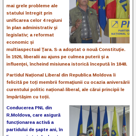
mai grele probleme ale
statului întregit prin
unificarea celor 4 regiuni
în plan administrativ şi
legislativ; a reformat
economic și
multiaspectual Ţara. S-a adoptat o nouă Constituţie.
În 1926, liberalii au ajuns pe culmea puterii şi a
influenţei, încheind misiunea istorică începută în 1848.
Partidul Național Liberal din Republica Moldova îi
felicită pe toți membrii formaţiunii cu ocazia aniversării
curentului politic național-liberal, ale cărui principii le
împărtăşim cu toții.
Conducerea PNL din
R.Moldova, care asigură
funcționarea activă a
partidului de şapte ani, în