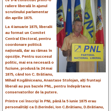
raliere liberală în ajunul
scrutinului parlamentar
din aprilie 1875.
La 4 ianuarie 1875, liberalii
au format un Comitet
Central Electoral, pentru
coordonare politică
națională, dar au rămas în
opoziție. Pentru succesul
politic, mai era necesară o
fuziune, produsă la 24 mai
1875, când Ion C. Brătianu,
Mihail Kogălniceanu, Anastase Stolojan, alți fruntaşi
liberali au pus bazele PNL, pentru îndepărtarea
conservatorilor de la putere.
Printre cei înscrişi în PNL până la 5 iunie 1875 erau
personalități ca D.Berindei, Ion C.Brătianu, D.Brătianu,