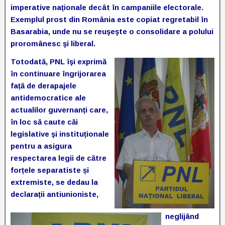
imperative naționale decât în campaniile electorale.
Exemplul prost din România este copiat regretabil în
Basarabia, unde nu se reuşeşte o consolidare a polului
proromânesc şi liberal.
Totodată, PNL îşi exprimă
în continuare îngrijorarea
față de derapajele
antidemocratice ale
actualilor guvernanți care,
în loc să caute căi
legislative şi instituționale
pentru a asigura
respectarea legii de către
forțele separatiste și
extremiste, se dedau la
declarații antiunioniste,
neglijând