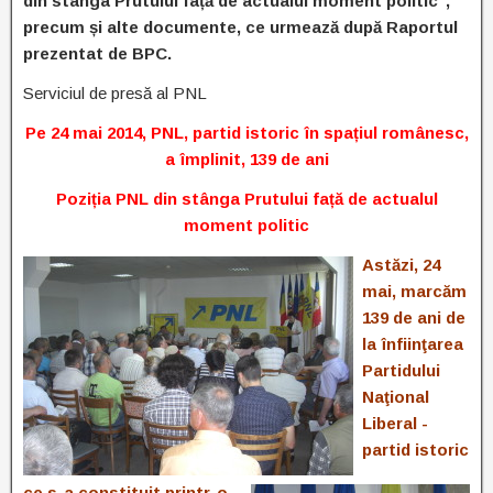
din stânga Prutului față de actualul moment politic”,
precum și alte documente, ce urmează după Raportul
prezentat de BPC.
Serviciul de presă al PNL
Pe 24 mai 2014, PNL, partid istoric în spațiul românesc,
a împlinit, 139 de ani
Poziția PNL din stânga Prutului față de actualul
moment politic
Astăzi, 24
mai, marcăm
139 de ani de
la înfiinţarea
Partidului
Naţional
Liberal -
partid istoric
ce s-a constituit printr-o