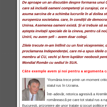
De aproape un an discutăm despre formarea unui Gu
care să includă oameni competenți și curajoși, ce vor 
asuma sarcina de a schimba lucrurile în al doilea s
europeniza societatea. care, în condiții de democrați
Unirea. Asemenea oameni există. Și ei trebuie să se a
aștepta invitații speciale de la cineva, pentru că noi
Unirii, nu avem șefi – avem doar colegi.
Zilele trecute m-am întîlnit cu un fost vicepremier, 
proclamarea Independenței, care mi-a spus ideile 
membru al CU, vechi și ferm luptător neobosit pent
Mondial Român cu sediul în SUA.
Câte exemple avem și noi pentru a argumenta că 
”România trece printr-un moment critic 
statul rus în Ucraina.
Într-adevăr, retorica agresivă a Kremli
românească pe care tot statul rus a rupt-
București, prizoniere ale unor tratate și jocuri politice 