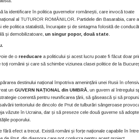
atistă.
nă la identificare în politica guvernelor românești, care invocă toate
deal național al TUTUROR ROMÂNILOR. Partidele din Basarabia, care 
le politica statalistă, încurajate și de sintagma folosită de conducăt
cilă și demobilizatoare,
un singur popor, două state
.
u.
evoie de o
reeducare
a politicului și acest lucru poate fi făcut doar pri
toți românii și care să schimbe viziunea clasei politice de la Bucureș
ărarea destinului național împotriva amenințării unei Rusii în ofensi
creat un
GUVERN NAȚIONAL din UMBRĂ
, un guvern al întregului s
trategie coerentă pentru reunificarea țării, să găsească și să propun
 salvării teritoriului de dincolo de Prut de tulburări sângeroase provoc
 deja văzute în Ucraina, dar și să preseze cele două guverne să adopte
ățile poporului.
ără efect a trecut. Există români și forțe naționale capabile în într
e Prut, din diaspora care pot conlucra pentru acest proiect.