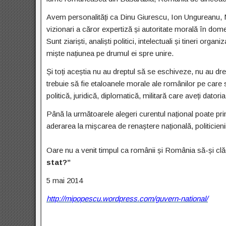
Avem personalități ca Dinu Giurescu, Ion Ungureanu, Mir
vizionari a căror expertiză și autoritate morală în dom
Sunt ziariști, analiști politici, intelectuali și tineri orga
miște națiunea pe drumul ei spre unire.
Și toți aceștia nu au dreptul să se eschiveze, nu au drep
trebuie să fie etaloanele morale ale românilor pe care s
politică, juridică, diplomatică, militară care aveți dator
Până la următoarele alegeri curentul național poate pri
aderarea la mișcarea de renaștere națională, politicienii
Oare nu a venit timpul ca românii și România să-și clă
stat?”
5 mai 2014
http://mipopescu.wordpress.com/guvern-national/