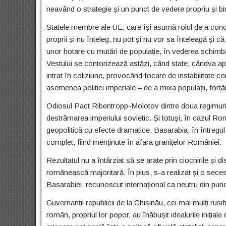
neavând o strategie și un punct de vedere propriu și bin
Statele membre ale UE, care își asumă rolul de a condu
proprii și nu înteleg, nu pot și nu vor sa înteleagă ș
unor hotare cu mutări de populație, în vederea schimbări
Vestului se contorizează astăzi, când state, cândva a
intrat în coliziune, provocând focare de instabilitate co
asemenea politici imperiale – de a mixa populații, forțâ
Odiosul Pact Ribentropp-Molotov dintre doua regimuri 
destrămarea imperiului sovietic. Și totuși, în cazul Rom
geopolitică cu efecte dramatice, Basarabia, în întregul
complet, fiind menținute în afara granițelor României.
Rezultatul nu a întârziat să se arate prin ciocnirile și d
românească majoritară. În plus, s-a realizat și o secesiu
Basarabiei, recunoscut internațional ca neutru din punc
Guvernanții republicii de la Chișinău, cei mai mulți rusif
român, propriul lor popor, au înăbușit idealurile inițial