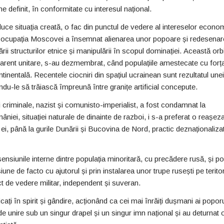
e definit, în conformitate cu interesul național.
ce situația creată, o fac din punctul de vedere al intereselor econo
i că ocupația Moscovei a însemnat alienarea unor popoare și redesena
i structurilor etnice și manipulării în scopul dominației. Această orb
parent unitare, s-au dezmembrat, când populațiile amestecate cu forț
ntinentală. Recentele ciocniri din spațiul ucrainean sunt rezultatul unei
ndu-le să trăiască împreună între granițe artificial concepute.
criminale, nazist și comunisto-imperialist, a fost condamnat la
âniei, situației naturale de dinainte de razboi, i s-a preferat o reașez
 ei, până la gurile Dunării și Bucovina de Nord, practic deznaționaliza
isensiunile interne dintre populația minoritară, cu precădere rusă, și po
ne de facto cu ajutorul și prin instalarea unor trupe rusești pe teritor
t de vedere militar, independent și suveran.
icați în spirit și gândire, acționând ca cei mai înrăiți dușmani ai poporu
e de unire sub un singur drapel și un singur imn național și au deturnat 