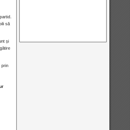
partid.
ili să
unt și
gătire
 prin
ur