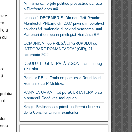
Ar fi bine ca forțele politice provestice să facă
o Platformă comună
mice
Un nou 1 DECEMBRIE. Din nou fără Reunire.
rea
Manifestul PNL.md din 2007 privind imperativul
solidarizării naționale si privind semnarea unui
ire a
Parteneriat european privilegiat România-RM
a au
COMUNICAT de PRESĂ al ”GRUPULUI de
INTEGRARE ROMÂNEASCĂ” (GIR), 21
noiembrie 2022
DISOLUȚIE GENERALĂ, AGONIE și… întreg
are
șirul trist…
tă
Petrișor PEIU: Foaia de parcurs a Reunificarii
Romaniei cu R.Moldova
PÂNĂ LA URMĂ – tot pe SCURTĂTURĂ o să
pulația
o apucați! Dacă veți mai apuca…
iul
Sergiu Pavlicenco a primit un Premiu frumos
de la Consiliul Uniunii Scriitorilor
lui
orice