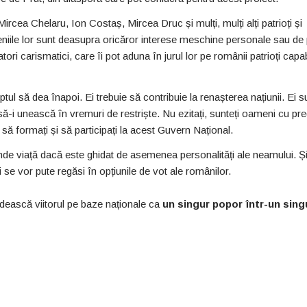
cea Chelaru, Ion Costaș, Mircea Druc și mulți, mulți alți patrioți și
eniile lor sunt deasupra oricăror interese meschine personale sau de 
nizatori carismatici, care îi pot aduna în jurul lor pe românii patrioți capab
tul să dea înapoi. Ei trebuie să contribuie la renașterea națiunii. Ei s
ă-i unească în vremuri de restriște. Nu ezitați, sunteți oameni cu pre
ia să formați și să participați la acest Guvern Național.
nde viață dacă este ghidat de asemenea personalități ale neamului. Și
 se vor pute regăsi în opțiunile de vot ale românilor.
dească viitorul pe baze naționale ca
un singur popor într-un sing