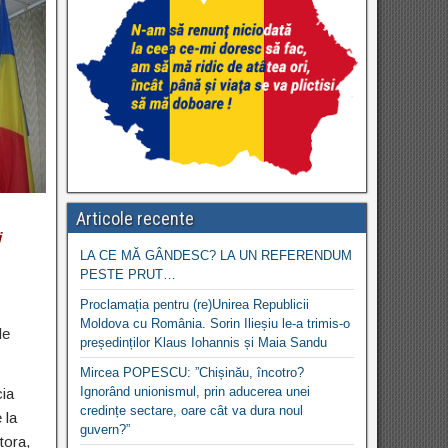
Articole recente
i
LA CE MĂ GÂNDESC? LA UN REFERENDUM
PESTE PRUT…
Proclamația pentru (re)Unirea Republicii
Moldova cu România. Sorin Ilieșiu le-a trimis-o
de
președinților Klaus Iohannis și Maia Sandu
Mircea POPESCU: ”Chișinău, încotro?
Ignorând unionismul, prin aducerea unei
cia
credințe sectare, oare cât va dura noul
 la
guvern?”
tora,