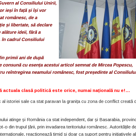
vern al Consiliului Unirii,
ieși în față și își vor
tat românesc, de a
e și libertate, să declare
lăture ideii, fără a
, în cadrul Consiliului
din primii ani de după
ce consună cu esența acestui articol semnat de Mircea Popescu,
ru reîntregirea neamului românesc, fost președinte al Consiliulu
actuala clasă politică este orice, numai națională nu e!…
al istoriei sale ca stat paravan la granița cu zona de conflict creată 
nului atinge și România ca stat independent, dar și Basarabia, provin
o din trupul țării, prin invadarea teritoriului românesc. Autoritățile de
internaționale, reacționează timid și doar ca suport pentru inițiativele al