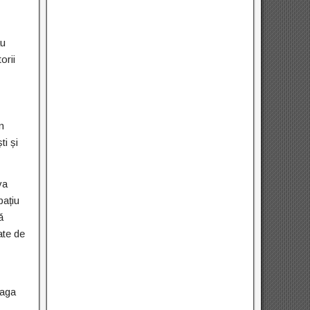
au
orii
n
ti și
va
pațiu
ă
ate de
eaga