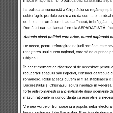
mișcare națională într-o politică oficială statalist-separ
Iar politica antiunionistă a Chișinăului se regăsește pâ
subterfugiile posibile pentru a nu da curs acestui i
cochetat cu românismul, au dat înapoi, îmbrățișâand și e
României care au lansat formula
SEPARATISTĂ
, fa
Actuala clasă politică este orice, numai națională n
De aceea, pentru reîntregirea națiunii române, este n
renașterea unui curent național, care să ne cuprindă pe 
Chișinău.
În acest moment de răscruce și de necesitate pentru ap
recuperării spațiului său imperial, consider că trebuie 
românesc. Rolul acestui guvern ar fi să stabilească o s
Bucureștiului și Chișinăului soluții imediate în vederea
forțe anti-românești și anti-naționale după scenariile
măsuri raționale în concordanță cu aspirațiile și necesit
Vremea vorbelor frumoase și a populismelor electorale f
lume românească din Basarabia, România de dincoace d