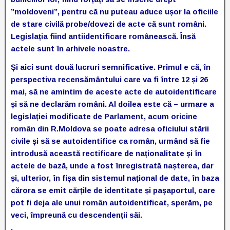
”moldoveni”, pentru că nu puteau aduce ușor la oficiile
de stare civilă probe/dovezi de acte că sunt români.
Legislația fiind antiidentificare românească. Însă
actele sunt în arhivele noastre.
Și aici sunt două lucruri semnificative. Primul e că, în
perspectiva recensământului care va fi între 12 și 26
mai, să ne amintim de aceste acte de autoidentificare
și să ne declarăm români. Al doilea este că – urmare a
legislației modificate de Parlament, acum oricine
român din R.Moldova se poate adresa oficiului stării
civile și să se autoidentifice ca român, urmând să fie
introdusă această rectificare de naționalitate și în
actele de bază, unde a fost înregistrată nașterea, dar
și, ulterior, în fișa din sistemul național de date, în baza
cărora se emit cărțile de identitate și pașaportul, care
pot fi deja ale unui român autoidentificat, sperăm, pe
veci, împreună cu descendenții săi.