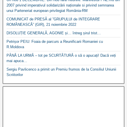
2007 privind imperativul solidarizării naționale si privind semnarea
unui Parteneriat european privilegiat România-RM
COMUNICAT de PRESĂ al ”GRUPULUI de INTEGRARE
ROMÂNEASCĂ” (GIR), 21 noiembrie 2022
DISOLUȚIE GENERALĂ, AGONIE și… întreg șirul trist…
Petrișor PEIU: Foaia de parcurs a Reunificarii Romaniei cu
R.Moldova
PÂNĂ LA URMĂ – tot pe SCURTĂTURĂ o să o apucați! Dacă veți
mai apuca…
Sergiu Pavlicenco a primit un Premiu frumos de la Consiliul Uniunii
Scriitorilor