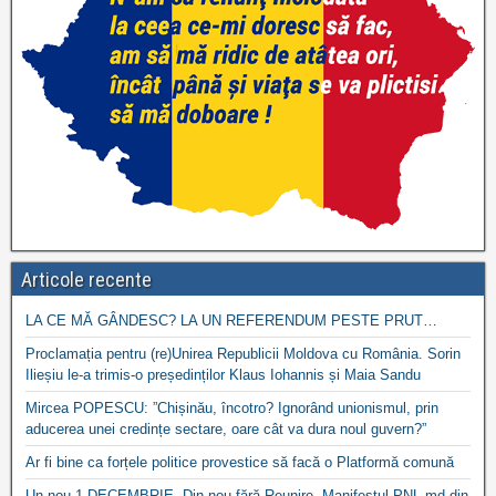
Articole recente
LA CE MĂ GÂNDESC? LA UN REFERENDUM PESTE PRUT…
Proclamația pentru (re)Unirea Republicii Moldova cu România. Sorin
Ilieșiu le-a trimis-o președinților Klaus Iohannis și Maia Sandu
Mircea POPESCU: ”Chișinău, încotro? Ignorând unionismul, prin
aducerea unei credințe sectare, oare cât va dura noul guvern?”
Ar fi bine ca forțele politice provestice să facă o Platformă comună
Un nou 1 DECEMBRIE. Din nou fără Reunire. Manifestul PNL.md din