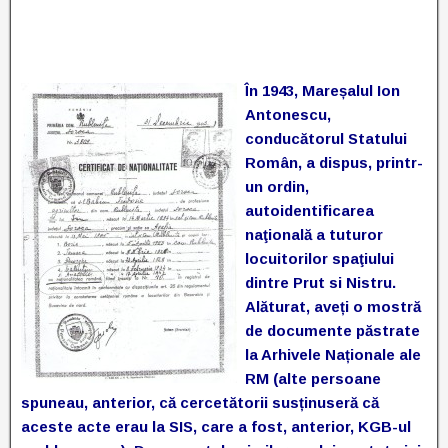
În 1943, Mareșalul Ion
Antonescu,
conducătorul Statului
Român, a dispus, printr-
un ordin,
autoidentificarea
naţională a tuturor
locuitorilor spaţiului
dintre Prut si Nistru.
Alăturat, aveți o mostră
de documente păstrate
la Arhivele Naționale ale
RM (alte persoane
spuneau, anterior, că cercetătorii susținuseră că
aceste acte erau la SIS, care a fost, anterior, KGB-ul